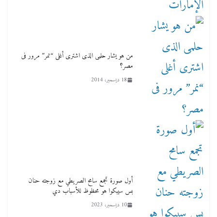
من هو يشار حلمى الذى اشترى أغلى “نمر” مرور فى
مصر؟
18 ديسمبر، 2014
أول صورة تجمع سامح الصريطي مع زوجته حنان
بس سيبكوا هو محظوظ للأسباب دي
10 ديسمبر، 2023