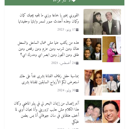
الاكثر قراءة
القويري بخير يا جماعة وزي ما بتحبه بيحبك كمان
وكمان وهذه أحدث صور لسمر وابنتها وحفيدتها
17 يونيو، 2023
هذه من يكتب عنها مش شمال الساحل والسحل
هناك ومين شرب ومين عزم ومين رقص ومين
طلق ومين اتجوز ومين ابصر اي ومدرك اي؟
24 أغسطس، 2025
بمناسبة حفل زفاف الفنانة بشرى غداً على خالد
نستعرض لكم الأزواج السابقين للفنانة بشرى
30 يوليو، 2024
آخر إتصال من إيمان البحر لي في يناير الماضي وكان
هذا الكلام مش حابب تزوريني وأنا تعبان أوي لما
أخف هنتقابل في سان جيوفاني أنا بس بطمن
عليكي