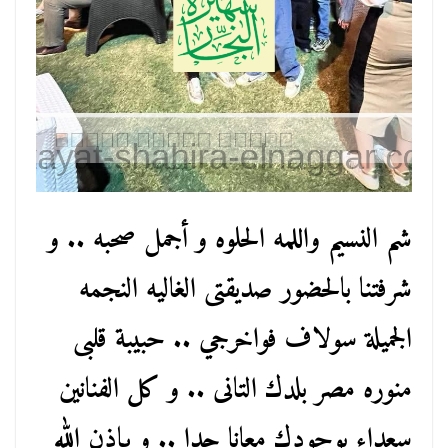
شم النسيم واللمه الحلوه و أجمل صحبه .. و
شرفتنا بالحضور صديقتى الغاليه النجمه
الجميلة سولاف فواخرجي .. حبيبة قلبى
منوره مصر بلدك التانى .. و كل الفنانين
سعداء بوجودك معانا جدا .. و بإذن الله