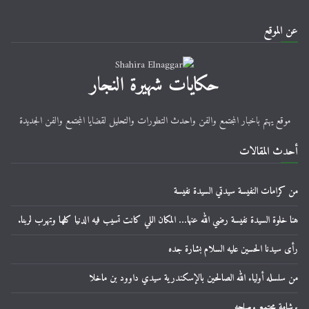
عن الموقع
حكايات شهيرة النجار
موقع يهتم باخبار المجتمع والفن واحدث التطورات والتحليل لقضايا المجتمع والفن الجديدة
أحدث المقالات
من كرامات النفيسة سيدتي السيدة نفيسة
هنا خلوة السيدة نفيسة رضي الله عنها… المكان اللي كانت تسيب فيه الدنيا كلها وتهرب لربنا.
رأى سيدنا الحسين عليه السلام بشارة جده
من سلسله أولياء الله الصالحين بالإسكندرية سيدي داوود بن ماخلا
برشامة مجتمع وصلحه