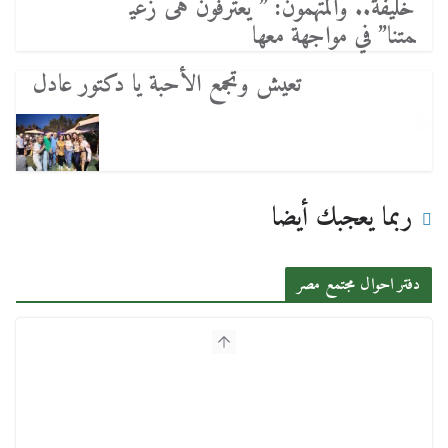
خليفة.. والمتهمون: ” يعترفون هى زعي
متنا” في مواجهة معها
تعيش وتجمع الأحبة يا دكتور عادل
ربما يعجبك أيضا
دفتر احوال مجتمع مصر