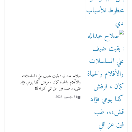
صلاح عبدالله : بقيت ضيف علي المسلسلات
والأفلام والحياة كمان ، فرفش كدا بيومي فؤاد
قش،،. طب فين عز اللي كبرته؟!!
31 ديسمبر، 2023