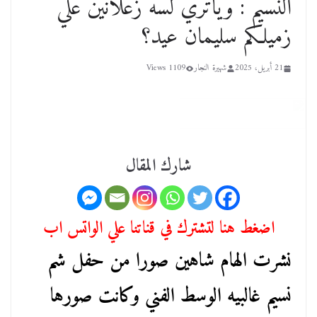
النسيم : وياتري لسه زعلانين علي
زميلكم سليمان عيد؟
21 أبريل، 2025
شهيرة النجار
1109 Views
شارك المقال
اضغط هنا لتشترك في قناتنا علي الواتس اب
نشرت الهام شاهين صورا من حفل شم
نسيم غالبيه الوسط الفني وكانت صورها