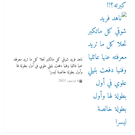
ناهد فريد شوقي كل ماتكبر تحلا كل ما تريد معرفته
عنها عائليا وفنيا دفعت بليلي علوي في أول بطولة لها
وأول بطولة خالصة ليسرا
6 ديسمبر، 2023