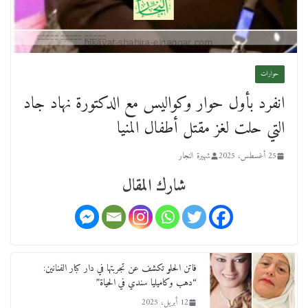
حوارات
انفرد بأول حوار وكواليس مع الدكتورة نهاد جاد
التي حلت لغز مقتل أطفال المنيا
25 أغسطس، 2025
شهيرة النجار
شارك المقال
فاتن الحلو تكشف عن تجربتها في دار كبار الفنانين:
“دهب وكاميليا سندي في الحياة”
12 أبريل، 2025