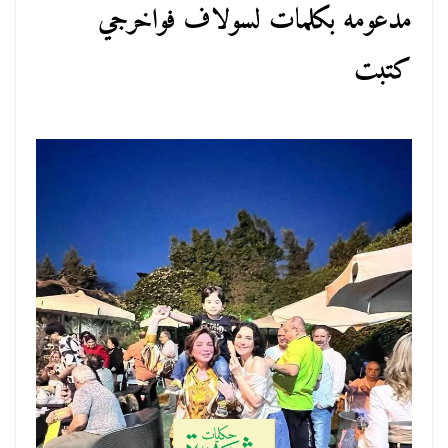
مدعومه بكلمات لسولاف فواخرجي
كتبت