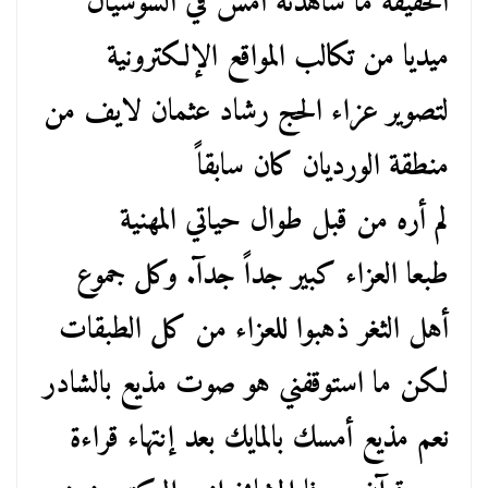
الحقيقة ما شاهدته أمس في السوشيال
ميديا من تكالب المواقع الإلكترونية
لتصوير عزاء الحج رشاد عثمان لايف من
منطقة الورديان كان سابقاً
لم أره من قبل طوال حياتي المهنية
طبعا العزاء كبير جداً جدآ. وكل جموع
أهل الثغر ذهبوا للعزاء من كل الطبقات
لكن ما استوقفني هو صوت مذيع بالشادر
نعم مذيع أمسك بالمايك بعد إنتهاء قراءة