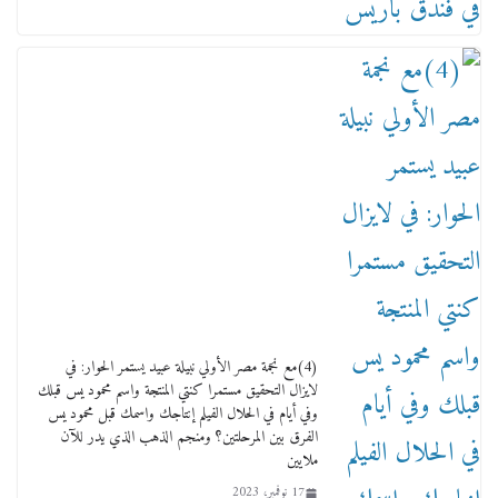
ماذا تعرف عن القويري غير انه بتاع الشمعدان
والإعلانات ؟
18 يناير، 2026
وفاة أسطورة الثمانيات وجيل العصر الذهبي طاهر
القويري ملك الدعاية لأشهر بسكويت في مصر
(4)مع نجمة مصر الأولي نبيلة عبيد يستمر الحوار: في
17 يناير، 2026
لايزال التحقيق مستمرا كنتي المنتجة واسم محمود يس قبلك
وفي أيام في الحلال الفيلم إنتاجك واسمك قبل محمود يس
الفرق بين المرحلتين؟ ومنجم الذهب الذي يدر للآن
ملايين
17 نوفمبر، 2023