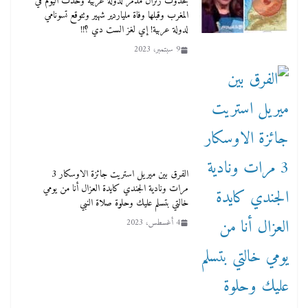
بحدوث زلزال مدمر لدولة عربية وحدث اليوم في
المغرب وقبلها وفاة ملياردير شهير وتتوقع تسونامي
لدولة عربية! إي لغز الست دي ؟!!
9 سبتمبر، 2023
الفرق بين ميريل استريت جائزة الاوسكار 3
مرات ونادية الجندي كايدة العزال أنا من يومي
خالتي بتسلم عليك وحلوة صلاة النبي
4 أغسطس، 2023