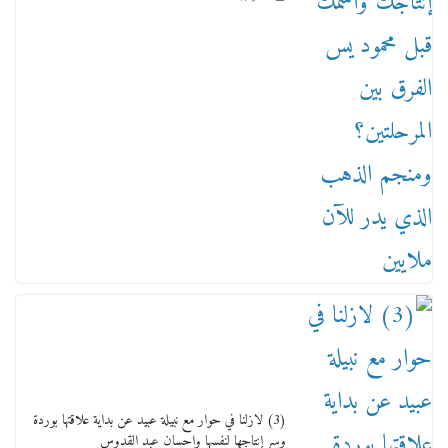
من مذكراتي علي هامش الأفراح حته كدا كهارب
تودي تحت الشمس يا ورا الشمس ووصفة كيف
تكون سمسار فنانين لناس مش مفهومين
12 يناير، 2026
(3) لازلنا في حوار مع نبيلة عبيد عن بداية علاقتها بوردة
وسر إنتاجها لنفسها وإحسان عبد القدوس