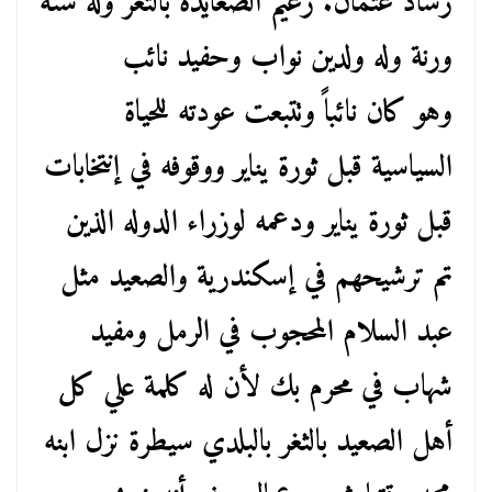
رشاد عثمان. زعيم الصعايدة بالثغر وله شنة
ورنة وله ولدين نواب وحفيد نائب
وهو كان نائباً وتتبعت عودته للحياة
السياسية قبل ثورة يناير ووقوفه في إنتخابات
قبل ثورة يناير ودعمه لوزراء الدوله الذين
تم ترشيحهم في إسكندرية والصعيد مثل
عبد السلام المحجوب في الرمل ومفيد
شهاب في محرم بك لأن له كلمة علي كل
أهل الصعيد بالثغر بالبلدي سيطرة نزل ابنه