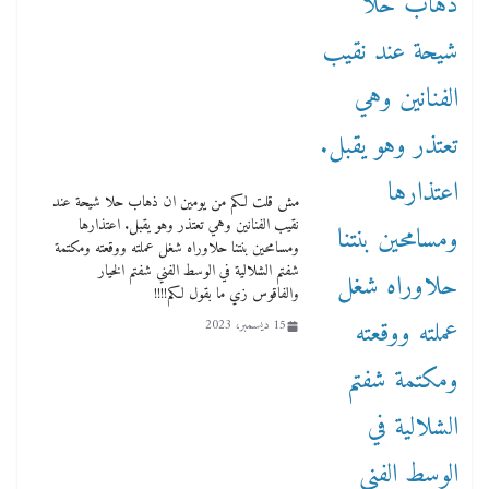
مش قلت لكم من يومين ان ذهاب حلا شيحة عند
نقيب الفنانين وهي تعتذر وهو يقبل. اعتذارها
ومسامحين بنتنا حلاوراه شغل عملته ووقعته ومكتمة
شفتم الشلالية في الوسط الفني شفتم الخيار
والفاقوس زي ما بقول لكم!!!!
15 ديسمبر، 2023