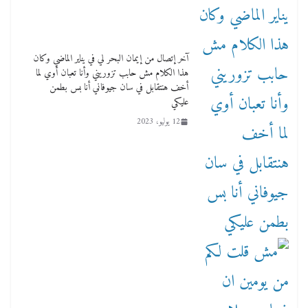
آخر إتصال من إيمان البحر لي في يناير الماضي وكان
هذا الكلام مش حابب تزوريني وأنا تعبان أوي لما
أخف هنتقابل في سان جيوفاني أنا بس بطمن
عليكي
12 يوليو، 2023