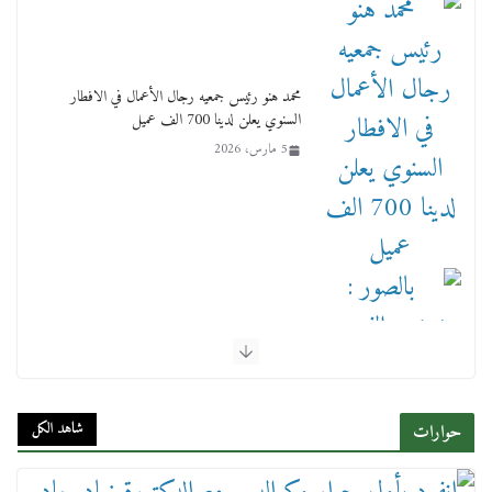
محمد هنو رئيس جمعيه رجال الأعمال في الافطار
السنوي يعلن لدينا 700 الف عميل
5 مارس، 2026
بالصور : بحضور الفريق كامل الوزير وزير النقل
وقيادات النقل البحري.. غرفة الملاحة تنظم حفل
إفطارها السنوي
شاهد الكل
حوارات
4 مارس، 2026