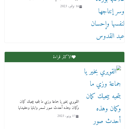
16 نوفمبر، 2023
عاجل قيد حركته وهتك عرضه بالقوة”.. جنايات
دمنهور تصدر حيثيات حبس المتهم بالاعتداء على
الطفل ياسين
12 ديسمبر، 2025
الاكثر قراءة
لنا ان نفخر جمعيا إنجلترا تحتفل بمرور 10 سنوات
لأول فرع لمدارس لها بمصر في فينا بحضور ولي
القويري بخير يا جماعة وزي ما بتحبه بيحبك كمان
العهد
وكمان وهذه أحدث صور لسمر وابنتها وحفيدتها
2 أبريل، 2026
17 يونيو، 2023