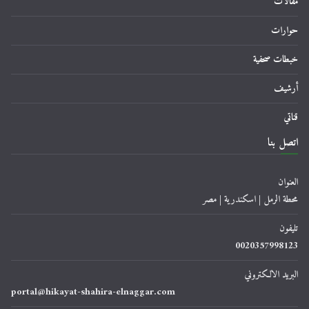
مقالات
حوارات
خبطات صحفية
أرشيف
قناتي
اتصل بنا
العنوان
محطة الرمل | اسكندرية | مصر
تليفون
0020357998123
البريد الالكتروني
portal@hikayat-shahira-elnaggar.com