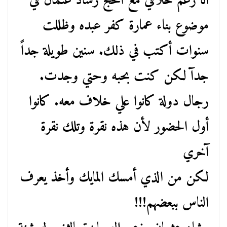
أنا رغم خلافي مع الحج رشاد عثمان في
موضوع بناء عمارة كفر عبده وظللت
سنوات أكتب في ذلك. سنين طويلة جداً
جدآ لكن كنت بحبه وحتي وجدت.
رجال دولة كانوا علي خلاف معه. كانوا
أول الحضور لأن هذه نقرة وتلك نقرة
آخري
لكن من الذي أمسك المايك وأخذ يعرف
الناس ببعضهم!!!