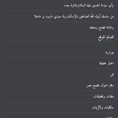
رأى سيدنا الحسين عليه السلام بشارة جده
من سلسله أولياء الله الصالحين بالإسكندرية سيدي داوود بن ماخلا
برشامة مجتمع وصلحه
اقسام الموقع
بورتريه
اخبار خفيفة
فن
دفتر احوال مجتمع مصر
ملفات وتحقيقات
حكايات وذكريات