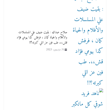
صلاح عبدالله : بقيت ضيف علي المسلسلات
والأفلام والحياة كمان ، فرفش كدا بيومي فؤاد
قش،،. طب فين عز اللي كبرته؟!!
31 ديسمبر، 2023