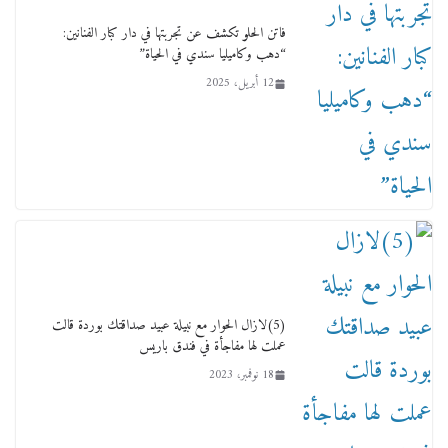
فاتن الحلو تكشف عن تجربتها في دار كبار الفنانين:
“دهب وكاميليا سندي في الحياة”
12 أبريل، 2025
لجنة النقل والمواصلات بمجلس النواب ترسم خارطة
طريق لتطوير المنظومة .. ومصيلحي يطالب بـ«لجان
نوعية متخصصة» وربط التمويل بالإنجاز.
4 فبراير، 2026
(5)لازال الحوار مع نبيلة عبيد صداقتك بوردة قالت
عملت لها مفاجأة في فندق باريس
18 نوفمبر، 2023