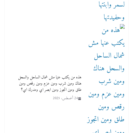
هذه من يكتب عنها مش شمال الساحل والسحل
هناك ومين شرب ومين عزم ومين رقص ومين
طلق ومين اتجوز ومين ابصر اي ومدرك اي؟
24 أغسطس، 2025