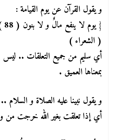
و يقول القرآن عن يوم القيامة :
{ يوم لا ينفع مالٌ و لا بنون ( 88 ) إلا من أتى الله بقلبٍ سليم ( 89 ) }
( الشعراء )
أي سليم من جميع التعلقات .. ليس في
بمعناها العميق .
و يقول نبينا عليه الصلاة و السلام .. 
أي إذا تعلقت بغير الله خرجت من ول