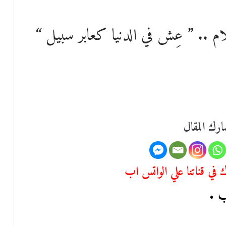
ام .. ” عِش في الدنيا كعابر سبيل “
رك المقال
في قناتنا علي الواتس اب
ب .