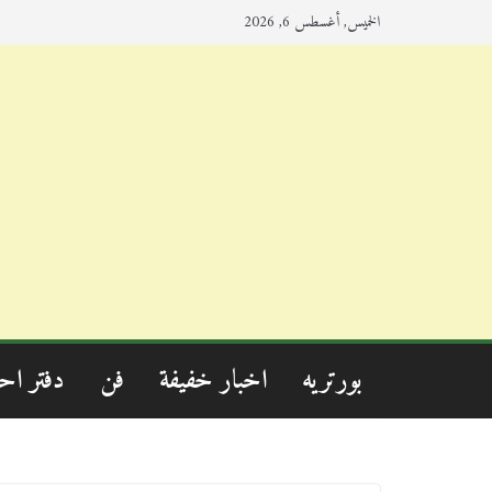
الخميس, أغسطس 6, 2026
بورتريه
اخبار خفيفة
فن
دفتر اح