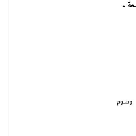
ـعة .
وسوم