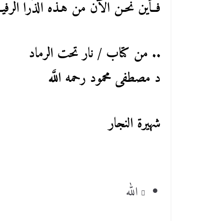
فــأين نحـن الآن من هـذه الذُرا الرفيـ
.. من كتاب / نار تحت الرماد
د مصطفى محمود رحمه اللَّه
شهيرة النجار
الله