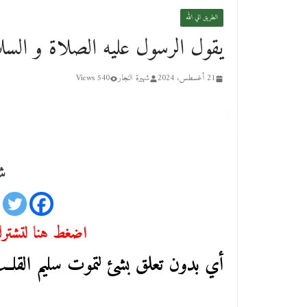
الطريق الي الله
يقول الرسول عليه الصلاة و السل
21 أغسطس، 2024
شهيرة النجار
540 Views
شا
اضغط هنا لتشترك 
أي بدون تعلق بشئ لتموت سليم القلــ