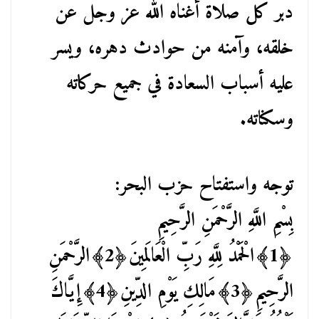
دبر كل صلاة أغناه الله عز وجل عن
خلقه، وآمنه من حوادث دهره، ويسر
عليه أسباب السعادة في جميع حركاته
وسكناته.
توجه واستفتاح حزب البحر:
بِسْمِ اللَّهِ الرَّحْمَنِ الرَّحِيمِ
﴿1﴾الْحَمْدُ لِلَّهِ رَبِّ الْعَالَمِينَ﴿2﴾الرَّحْمَنِ
الرَّحِيمِ﴿3﴾مَالِكِ يَوْمِ الدِّينِ﴿4﴾إِيَّاكَ