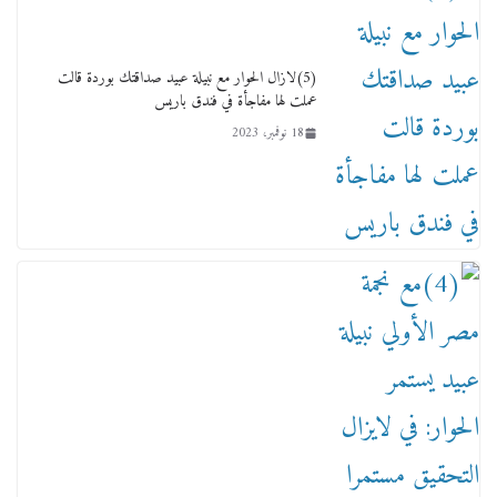
نوعية متخصصة» وربط التمويل بالإنجاز.
4 فبراير، 2026
(5)لازال الحوار مع نبيلة عبيد صداقتك بوردة قالت
عملت لها مفاجأة في فندق باريس
18 نوفمبر، 2023
ماذا تعرف عن القويري غير انه بتاع الشمعدان
والإعلانات ؟
18 يناير، 2026