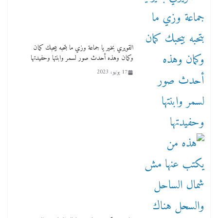
لنا ان نفخر جمعيا إنجلترا تحتفل بمرور 10 سنوات
لأول فرع لمدارس لها بمصر في فينا بحضور ولي
القويري بخير يا جماعة وزي ما بتحبه بيحبك كمان
العهد
وكمان وهذه أحدث صور لسمر وابنتها وحفيدتها
2 أبريل، 2026
17 يونيو، 2023