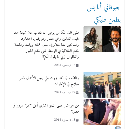
مش قلت لكم من يومين ان ذهاب حلا شيحة عند
نقيب الفنانين وهي تعتذر وهو يقبل. اعتذارها
ومسامحين بنتنا حلاوراه شغل عملته ووقعته ومكتمة
شفتم الشلالية في الوسط الفني شفتم الخيار
والفاقوس زي ما بقول لكم!!!!
15 ديسمبر، 2023
زفاف داليا محمد ثروت علي رجل الأعمال ياسر
صلاح في الإمارات
24 ديسمبر، 2023
من هو يشار حلمى الذى اشترى أغلى “نمر” مرور فى
مصر؟
18 ديسمبر، 2014