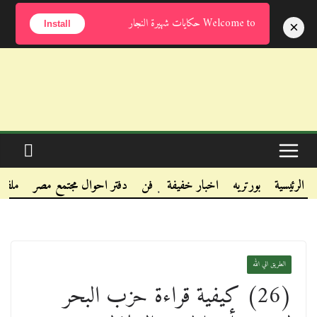
الخميس, أغسطس 6, 2026
Welcome to حكايات شهيرة النجار
×
Install
.
.
الرئيسية
بورتريه
اخبار خفيفة
فن
دفتر احوال مجتمع مصر
ملفا
.
الطريق الي الله
(26) كيفية قراءة حزب البحر