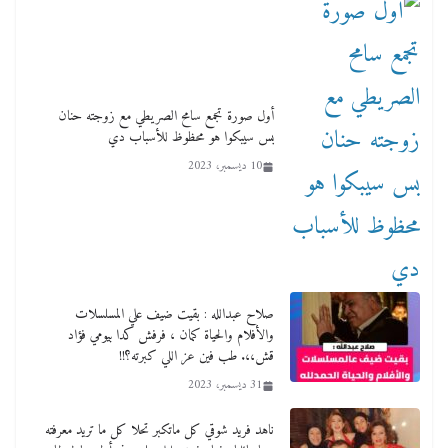
أول صورة تجمع سامح الصريطي مع زوجته حنان
بس سيبكوا هو محظوظ للأسباب دي
10 ديسمبر، 2023
صلاح عبدالله : بقيت ضيف علي المسلسلات
والأفلام والحياة كمان ، فرفش كدا بيومي فؤاد
قش،،. طب فين عز اللي كبرته؟!!
31 ديسمبر، 2023
ناهد فريد شوقي كل ماتكبر تحلا كل ما تريد معرفته