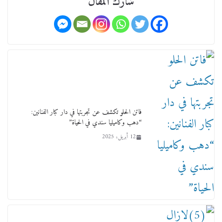
شارك المقال
ورحل أبو القانون الدولي هكذا نعي المستشار سامح
عبد الحكم استاذه مفيد شهاب
15 فبراير، 2026
فاتن الحلو تكشف عن تجربتها في دار كبار الفنانين:
“دهب وكاميليا سندي في الحياة”
12 أبريل، 2025
لجنة النقل والمواصلات بمجلس النواب ترسم خارطة
طريق لتطوير المنظومة .. ومصيلحي يطالب بـ«لجان