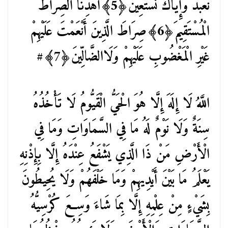
نَعْبُدُ وَإِيَّاكَ نَسْتَعِينُ﴿5﴾اهْدِنَا الصِّرَاطَ
الْمُسْتَقِيمَ﴿6﴾صِرَاطَ الَّذِينَ أَنْعَمْتَ عَلَيْهِمْ
غَيْرِ الْمَغْضُوبِ عَلَيْهِمْ وَلَاالضَّالِّينَ﴿7﴾#
اللَّهُ لَا إِلَهَ إِلَّا هُوَ الْحَيُّ الْقَيُّومُ لَا تَأْخُذُهُ
سِنَةٌ وَلَا نَوْمٌ لَهُ مَا فِي السَّمَاوَاتِ وَمَا فِي
الْأَرْضِ مَنْ ذَا الَّذِي يَشْفَعُ عِنْدَهُ إِلَّا بِإِذْنِهِ
يَعْلَمُ مَا بَيْنَ أَيْدِيهِمْ وَمَا خَلْفَهُمْ وَلَا يُحِيطُونَ
بِشَيْءٍ مِنْ عِلْمِهِ إِلَّا بِمَا شَاءَ وَسِعَ كُرْسِيُّهُ