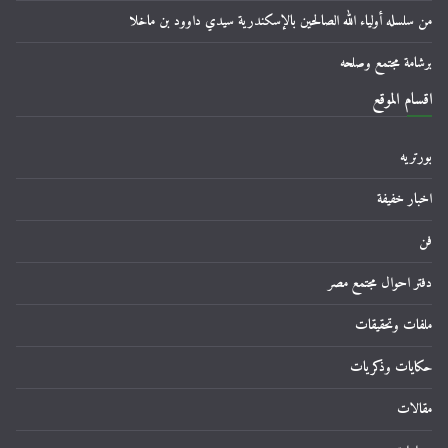
من سلسله أولياء الله الصالحين بالإسكندرية سيدي داوود بن ماخلا
برشامة مجتمع وصلحه
اقسام الموقع
بورتريه
اخبار خفيفة
فن
دفتر احوال مجتمع مصر
ملفات وتحقيقات
حكايات وذكريات
مقالات