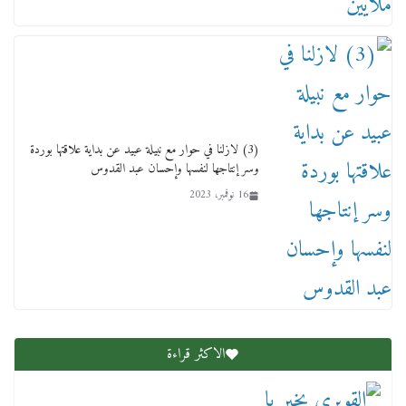
(3) لازلنا في حوار مع نبيلة عبيد عن بداية علاقتها بوردة
وسر إنتاجها لنفسها وإحسان عبد القدوس
16 نوفمبر، 2023
عاجل قيد حركته وهتك عرضه بالقوة”.. جنايات
دمنهور تصدر حيثيات حبس المتهم بالاعتداء على
الطفل ياسين
12 ديسمبر، 2025
الاكثر قراءة