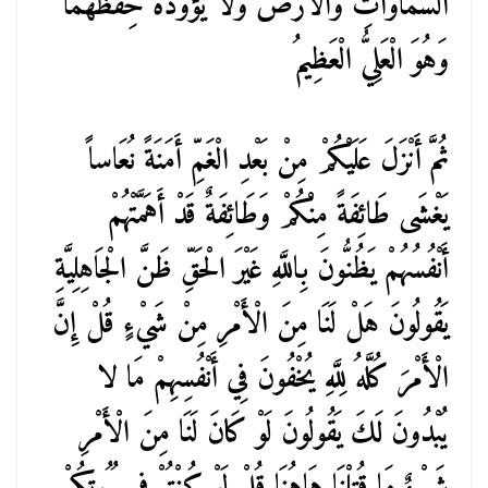
السَّمَاوَاتِ وَالْأَرْضَ وَلَا يَؤودُهُ حِفْظُهُمَا
وَهُوَ الْعَلِيُّ الْعَظِيمُ
ثُمَّ أَنْزَلَ عَلَيْكُمْ مِنْ بَعْدِ الْغَمِّ أَمَنَةً نُعَاساً
يَغْشَى طَائِفَةً مِنْكُمْ وَطَائِفَةٌ قَدْ أَهَمَّتْهُمْ
أَنْفُسُهُمْ يَظُنُّونَ بِاللَّهِ غَيْرَ الْحَقِّ ظَنَّ الْجَاهِلِيَّةِ
يَقُولُونَ هَلْ لَنَا مِنَ الْأَمْرِ مِنْ شَيْءٍ قُلْ إِنَّ
الْأَمْرَ كُلَّهُ لِلَّهِ يُخْفُونَ فِي أَنْفُسِهِمْ مَا لا
يُبْدُونَ لَكَ يَقُولُونَ لَوْ كَانَ لَنَا مِنَ الْأَمْرِ