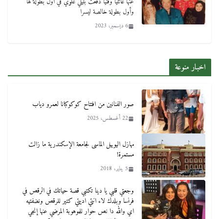
عنها عائليا وفنيا دفعت بليلي علوي في أول بطولة لها
وأول بطولة خالصة ليسرا
6 ديسمبر، 2023
اخبار منوعة
صور الفنانين من افتتاح كوكوكبانا لعمرو دياب
22 أغسطس، 2025
مهازل اليوبيل الماسى لجامعة الإسكندرية ما زالت
مستمرة!
5 يناير، 2018
وجعتي قلبي يا دينا تكتبي قصة حياتك في الرقص في
فرنسا وبلدك لاء انتي اديتي كتير للرقص ونضفتيه
اي والله دا نص حوار للموهوبة المرضي عنها إنجي