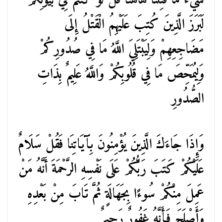
شَيْءٌ مَا قُتِلْنَا هَاهُنَا قُلْ لَوْ كُنْتُمْ فِي بُيُوتِكُمْ
لَبَرَزَ الَّذِينَ كُتِبَ عَلَيْهِمُ الْقَتْلُ إِلَى
مَضَاجِعِهِمْ وَلِيَبْتَلِيَ اللَّهُ مَا فِي صُدُورِكُمْ
وَلِيُمَحِّصَ مَا فِي قُلُوبِكُمْ وَاللَّهُ عَلِيمٌ بِذَاتِ
الصُّدُورِ
وَإِذَا جَاءَكَ الَّذِينَ يُؤْمِنُونَ بِآَيَاتِنَا فَقُلْ سَلَامٌ
عَلَيْكُمْ كَتَبَ رَبُّكُمْ عَلَى نَفْسِهِ الرَّحْمَةَ أَنَّهُ مَنْ
عَمِلَ مِنْكُمْ سُوءًا بِجَهَالَةٍ ثُمَّ تَابَ مِنْ بَعْدِهِ
وَأَصْلَحَ فَأَنَّهُ غَفُورٌ رَحِيمٌ