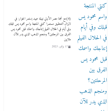
وفاة أسطورة الثمانيات وجيل العصر الذهبي طاهر
القويري ملك الدعاية لأشهر بسكويت في مصر
(4)مع نجمة مصر الأولي نبيلة عبيد يستمر الحوار: في
17 يناير، 2026
لايزال التحقيق مستمرا كنتي المنتجة واسم محمود يس قبلك
وفي أيام في الحلال الفيلم إنتاجك واسمك قبل محمود يس
الفرق بين المرحلتين؟ ومنجم الذهب الذي يدر للآن
ملايين
17 نوفمبر، 2023
من مذكراتي علي هامش الأفراح حته كدا كهارب
تودي تحت الشمس يا ورا الشمس ووصفة كيف
تكون سمسار فنانين لناس مش مفهومين
12 يناير، 2026