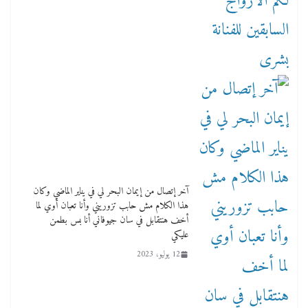
آخر إتصال من إيمان البحر لي في يناير الماضي وكان
هذا الكلام مش حابب تزوريني وأنا تعبان أوي لما
أخف هنتقابل في سان جيوفاني أنا بس بطمن
عليكي
12 يوليو، 2023