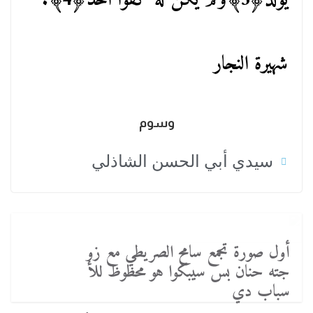
يُولَدْ﴿3﴾وَلَمْ يَكُنْ لَهُ كُفُوًا أَحَدٌ﴿4﴾.
شهيرة النجار
وسوم
سيدي أبي الحسن الشاذلي
أول صورة تجمع سامح الصريطي مع زو
جته حنان بس سيبكوا هو محظوظ للأ
سباب دي