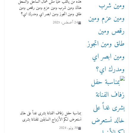
هذه من يكتب عنها مش شمال الساحل والسحل
هناك ومين شرب ومين عزم ومين رقص ومين
طلق ومين اتجوز ومين ابصر اي ومدرك اي؟
24 أغسطس، 2025
بمناسبة حفل زفاف الفنانة بشرى غداً على خالد
نستعرض لكم الأزواج السابقين للفنانة بشرى
30 يوليو، 2024