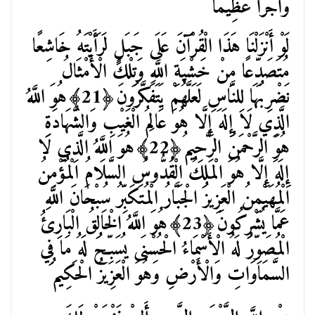
وَأَجْرًا عَظِيماً
لَوْ أَنْزَلْنَا هَذَا الْقُرْآَنَ عَلَى جَبَلٍ لَرَأَيْتَهُ خَاشِعًا
مُتَصَدِّعًا مِنْ خَشْيَةِ اللَّهِ وَتِلْكَ الْأَمْثَالُ
نَضْرِبُهَا لِلنَّاسِ لَعَلَّهُمْ يَتَفَكَّرُونَ﴿21﴾هُوَ اللَّهُ
الَّذِي لَا إِلَهَ إِلَّا هُوَ عَالِمُ الْغَيْبِ وَالشَّهَادَةِ
هُوَ الرَّحْمَنُ الرَّحِيمُ﴿22﴾هُوَ اللَّهُ الَّذِي لَا
إِلَهَ إِلَّا هُوَ الْمَلِكُ الْقُدُّوسُ السَّلَامُ الْمُؤْمِنُ
الْمُهَيْمِنُ الْعَزِيزُ الْجَبَّارُ الْمُتَكَبِّرُ سُبْحَانَ اللَّهِ
عَمَّا يُشْرِكُونَ﴿23﴾هُوَ اللَّهُ الْخَالِقُ الْبَارِئُ
الْمُصَوِّرُ لَهُ الْأَسْمَاءُ الْحُسْنَى يُسَبِّحُ لَهُ مَا فِي
السَّمَاوَاتِ وَالْأَرْضِ وَهُوَ الْعَزِيزُ الْحَكِيمُ