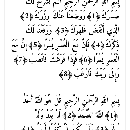
بِسْمِ اللَّهِ الرَّحْمَنِ الرَّحِيمِ أَلـمْ نَشْرَحْ لَكَ
صَدْرَكَ﴿1﴾وَوَضَعْنَا عَنْكَ وِزْرَكَ﴿2﴾
الَّذِي أَنْقَضَ ظَهْرَكَ﴿3﴾ وَرَفَعْنَا لَكَ
ذِكْرَكَ﴿4﴾فَإِنَّ مَعَ الْعُسْرِ يُسْرًا﴿5﴾إِنَّ مَعَ
الْعُسْرِ يُسْرًا﴿6﴾فَإِذَا فَرَغْتَ فَانْصَبْ﴿7﴾
وَإِلَى رَبِّكَ فَارْغَبْ﴿8﴾
بِسْمِ اللَّهِ الرَّحْمَنِ الرَّحِيمِ قُلْ هُوَ اللَّهُ أَحَدٌ
﴿1﴾اللَّهُ الصَّمَدُ﴿2﴾لَمْ يَلِدْ وَلَمْ