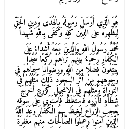
هُوَ الَّذِي أَرْسَلَ رَسُولَهُ بِالْهُدَى وَدِينِ الْحَقِّ
لِيُظْهِرَهُ على الدِّيْن كُلِّهِ وَكَفَى بِاللَّهِ شَهِيداً
مُحَمَّدٌ رَسُولُ اللَّهِ وَالَّذِينَ مَعَهُ أَشِدَّاءُ عَلَى
الْكُفَّارِ رُحَمَاءُ بَيْنَهُمْ تَرَاهُمْ رُكَّعًا سُجَّدًا
يَبْتَغُونَ فَضْلًا مِنَ اللَّهِ وَرِضْوَانًا سِيمَاهُمْ فِي
وُجُوهِهِمْ مِنْ أَثَرِ السُّجُودِ ذَلِكَ مَثَلُهُمْ فِي
التَّوْرَاةِ وَمَثَلُهُمْ فِي الْإِنْجِيلِ كَزَرْعٍ أَخْرَجَ
شَطْأَهُ فَآَزَرَهُ فَاسْتَغْلَظَ فَاسْتَوَى عَلَى سُوقِهِ
يُعْجِبُ الزُّرَّاعَ لِيَغِيظَ بِهِمُ الْكُفَّارَ وَعَدَ اللَّهُ
الَّذِينَ آَمَنُوا وَعَمِلُوا الصَّالِحَاتِ مِنْهُمْ مَغْفِرَةً