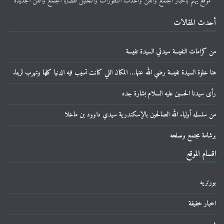
موقع يهتم باخبار المجتمع والفن واحدث التطورات والتحليل لقضايا المجتمع والفن الجديدة
أحدث المقالات
من كرامات النفيسة سيدتي السيدة نفيسة
هنا خلوة السيدة نفيسة رضي الله عنها… المكان اللي كانت تسيب فيه الدنيا كلها وتهرب لربنا.
رأى سيدنا الحسين عليه السلام بشارة جده
من سلسله أولياء الله الصالحين بالإسكندرية سيدي داوود بن ماخلا
برشامة مجتمع وصلحه
اقسام الموقع
بورتريه
اخبار خفيفة