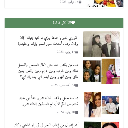
16 نوفمبر، 2023
الاكثر قراءة
القويري بخير يا جماعة وزي ما بتحبه بيحبك كمان
وكمان وهذه أحدث صور لسمر وابنتها وحفيدتها
17 يونيو، 2023
هذه من يكتب عنها مش شمال الساحل والسحل
هناك ومين شرب ومين عزم ومين رقص ومين
طلق ومين اتجوز ومين ابصر اي ومدرك اي؟
24 أغسطس، 2025
بمناسبة حفل زفاف الفنانة بشرى غداً على خالد
نستعرض لكم الأزواج السابقين للفنانة بشرى
30 يوليو، 2024
آخر إتصال من إيمان البحر لي في يناير الماضي وكان