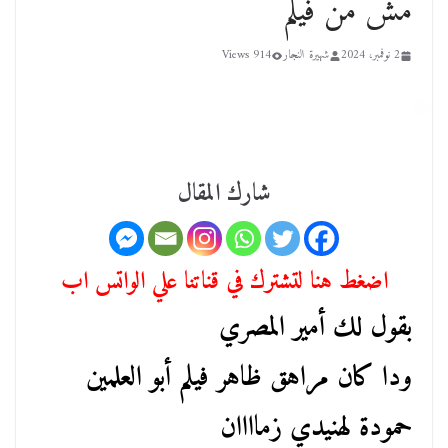
مش من فيلم
2 نوفمبر، 2024
شهيرة النجار
914 Views
شارك المقال
اضغط هنا لتشترك في قناتنا علي الواتس اب
بقول لك أمير المصري
ودا كان مراهق ظاهر فيلم أبو العلمين
حمودة لهنيدي زماااان