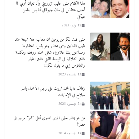
هذا الكلام مش حابب تزوريني وأنا تعبان أوي لما
أخف هنتقابل في سان جيوفاني أنا بس بطمن
عليكي
12 يوليو، 2023
مش قلت لكم من يومين ان ذهاب حلا شيحة عند
نقيب الفنانين وهي تعتذر وهو يقبل. اعتذارها
ومسامحين بنتنا حلاوراه شغل عملته ووقعته ومكتمة
شفتم الشلالية في الوسط الفني شفتم الخيار
والفاقوس زي ما بقول لكم!!!!
15 ديسمبر، 2023
زفاف داليا محمد ثروت علي رجل الأعمال ياسر
صلاح في الإمارات
24 ديسمبر، 2023
من هو يشار حلمى الذى اشترى أغلى “نمر” مرور فى
مصر؟
18 ديسمبر، 2014