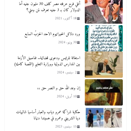
أغلي فرح عرفته مصر كلف 30 مليون جنيه أما
الدولار كان بـ 3 جنيه تعرف لمن ومتي؟
18 أكتوبر، 2021
ورد دﻻئل الخيراتيوم الاحد الحزبُ السابع
30 يونيو، 2024
استغاثة للرئيس ودعوى قضائية.. تفاصيل الأزمة
بين المدارس الدولية ووزارة التعليم (القصة كاملة)
2 سبتمبر، 2024
إن وعد الله حق و النصر حق ،،
10 أبريل، 2024
حكاية شراكة عمرو دياب والعبار أساسها شاليهات
دينا الشربيني وعمرو في هسيندا دنيانا
15 سبتمبر، 2023