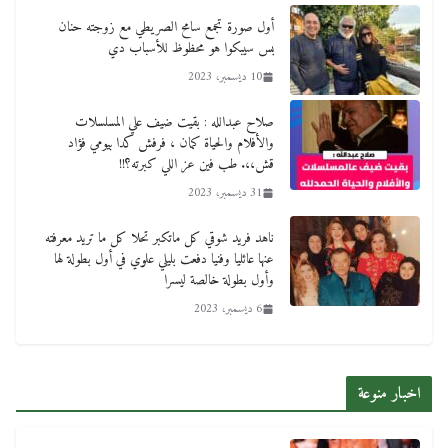
أول صورة تجمع سامح الصريطي مع زوجته حنان
بس سيبكوا هو محظوظ للأسباب دي
10 ديسمبر، 2023
صلاح عبدالله : بقيت ضيف علي المسلسلات
والأفلام والحياة كمان ، فرفش كدا بيومي فؤاد
قش،،. طب فين عز اللي كبرته؟!!
31 ديسمبر، 2023
ناهد فريد شوقي كل ماتكبر تحلا كل ما تريد معرفته
عنها عائليا وفنيا دفعت بليلي علوي في أول بطولة لها
وأول بطولة خالصة ليسرا
6 ديسمبر، 2023
اخبار منوعة