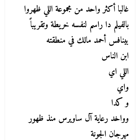
غالبا أكثر واحد من مجموعة اللي ظهروا
بالفيلم دا راسم لنفسه خريطة وتقريباً
بينافس أحمد مالك في منطقته
ابن الناس
اللي اي
واي
و كدا
وواخد رعاية آل ساويرس منذ ظهور
مهرجان الجونة