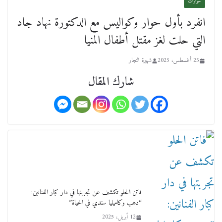
حوارات
انفرد بأول حوار وكواليس مع الدكتورة نهاد جاد
عن عمر يناهز ال99 عاما وشهر رحيل شقيق ميشيل
التي حلت لغز مقتل أطفال المنيا
أحد ودفنه في هدوء الأحد الماضي
18 فبراير، 2026
25 أغسطس، 2025
شهيرة النجار
شارك المقال
ورحل أبو القانون الدولي هكذا نعي المستشار سامح
عبد الحكم استاذه مفيد شهاب
15 فبراير، 2026
فاتن الحلو تكشف عن تجربتها في دار كبار الفنانين:
“دهب وكاميليا سندي في الحياة”
12 أبريل، 2025