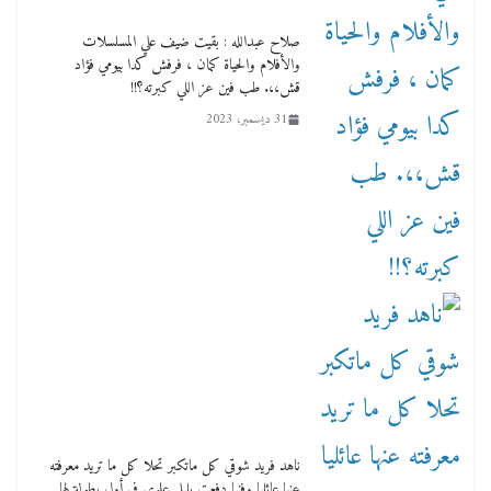
صلاح عبدالله : بقيت ضيف علي المسلسلات
والأفلام والحياة كمان ، فرفش كدا بيومي فؤاد
قش،،. طب فين عز اللي كبرته؟!!
31 ديسمبر، 2023
ناهد فريد شوقي كل ماتكبر تحلا كل ما تريد معرفته
عنها عائليا وفنيا دفعت بليلي علوي في أول بطولة لها