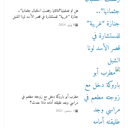
هل تم تصفيتها؟عائلتها رفضت استقبال جثمانها”..
جنازة “غريبة” للمستشارة في قصر الأسد لونا الشبل
8 يوليو، 2024
مطرب أبو باروكة دخل مع زوجته مطعم في
مراسي وجد طليقته أمامه ماذا حدث؟
1 سبتمبر، 2023