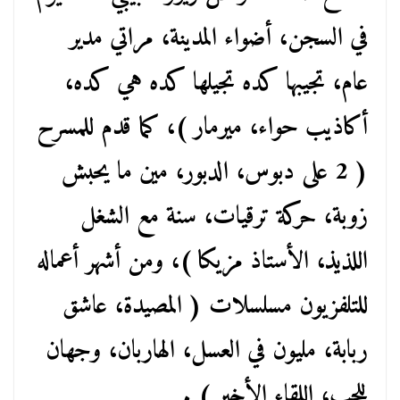
في السجن، أضواء المدينة، مراتي مدير
عام، تجيبها كده تجيلها كده هي كده،
أكاذيب حواء، ميرمار )، كما قدم للمسرح
( 2 على دبوس، الدبور، مين ما يحبش
زوبة، حركة ترقيات، سنة مع الشغل
اللذيذ، الأستاذ مزيكا )، ومن أشهر أعماله
للتلفزيون مسلسلات ( المصيدة، عاشق
ربابة، مليون في العسل، الهاربان، وجهان
للحب، اللقاء الأخير ) .