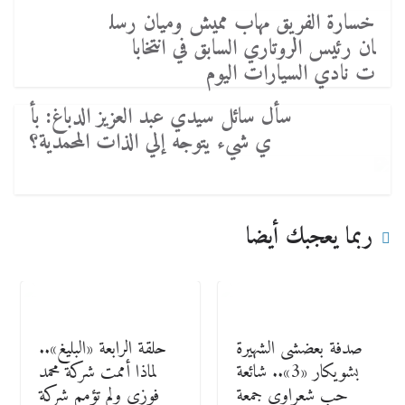
خسارة الفريق مهاب مميش وميان رسل
ان رئيس الروتاري السابق في انتخابا
ت نادي السيارات اليوم
سأل سائل سيدي عبد العزيز الدباغ: بأ
ي شيء يتوجه إلي الذات المحمدية؟
ربما يعجبك أيضا
صدفة بعضشى الشهيرة
حلقة الرابعة «البليغ»..
بشويكار «3».. شائعة
لماذا أممت شركة محمد
حب شعراوى جمعة
فوزى ولم تؤمم شركة