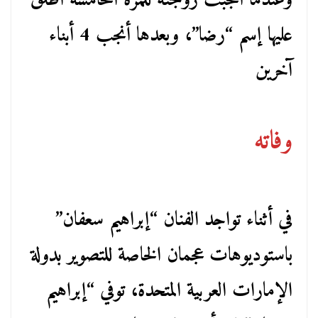
وعندما أنجبت زوجته للمرة الخامسة أطلق
عليها إسم “رضا”، وبعدها أنجب 4 أبناء
آخرين
وفاته
في أثناء تواجد الفنان “إبراهيم سعفان”
باستوديوهات عجمان الخاصة للتصوير بدولة
الإمارات العربية المتحدة، توفي “إبراهيم