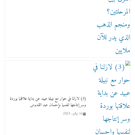
من مذكراتي علي هامش الأفراح حته كدا كهارب
تودي تحت الشمس يا ورا الشمس ووصفة كيف
تكون سمسار فنانين لناس مش مفهومين
12 يناير، 2026
(3) لازلنا في حوار مع نبيلة عبيد عن بداية علاقتها بوردة
وسر إنتاجها لنفسها وإحسان عبد القدوس
16 نوفمبر، 2023
عاجل قيد حركته وهتك عرضه بالقوة”.. جنايات
دمنهور تصدر حيثيات حبس المتهم بالاعتداء على