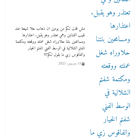
مش قلت لكم من يومين ان ذهاب حلا شيحة عند
نقيب الفنانين وهي تعتذر وهو يقبل. اعتذارها
ومسامحين بنتنا حلاوراه شغل عملته ووقعته ومكتمة
شفتم الشلالية في الوسط الفني شفتم الخيار
والفاقوس زي ما بقول لكم!!!!
15 ديسمبر، 2023