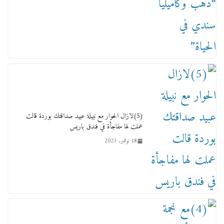
لجنة النقل والمواصلات بمجلس النواب ترسم خارطة
طريق لتطوير المنظومة .. ومصيلحي يطالب بـ«لجان
نوعية متخصصة» وربط التمويل بالإنجاز.
4 فبراير، 2026
(5)لازال الحوار مع نبيلة عبيد صداقتك بوردة قالت
عملت لها مفاجأة في فندق باريس
18 نوفمبر، 2023
ماذا تعرف عن القويري غير انه بتاع الشمعدان