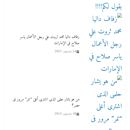
زفاف داليا محمد ثروت علي رجل الأعمال ياسر
صلاح في الإمارات
24 ديسمبر، 2023
من هو يشار حلمى الذى اشترى أغلى “نمر” مرور فى
مصر؟
18 ديسمبر، 2014