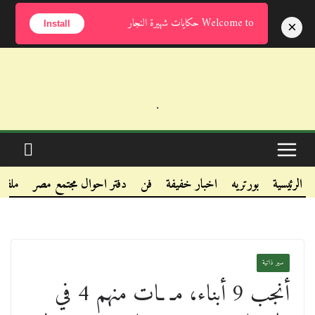
الإثنين, أغسطس 10, 2026
Welcome to حكايات شهيرة النجار
×
Install
.
.
.
الرئيسية
بورتريه
اخبار خفيفة
فن
دفتر احوال مجتمع مصر
ملفا
سير ذاتية
أنجب 9 أبناء، مـ ـات منهم 4 في