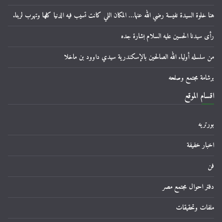
هنا خلوة السيدة نفيسة رضي الله عنها… المكان اللي كانت تسيب فيه الدنيا كلها وتهرب لربنا.
رأى سيدنا الحسين عليه السلام بشارة جده
من سلسله أولياء الله الصالحين بالإسكندرية سيدي داوود بن ماخلا
برشامة مجتمع وصلحه
اقسام الموقع
بورتريه
اخبار خفيفة
فن
دفتر احوال مجتمع مصر
ملفات وتحقيقات