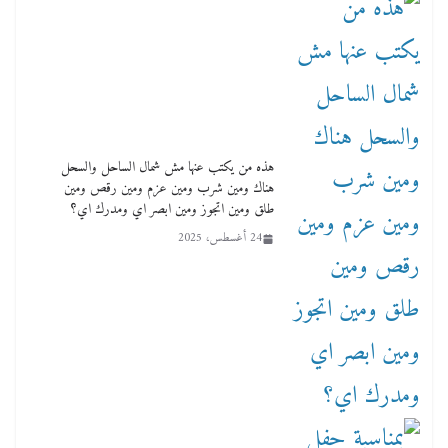
هذه من يكتب عنها مش شمال الساحل والسحل
هناك ومين شرب ومين عزم ومين رقص ومين
طلق ومين اتجوز ومين ابصر اي ومدرك اي؟
24 أغسطس، 2025