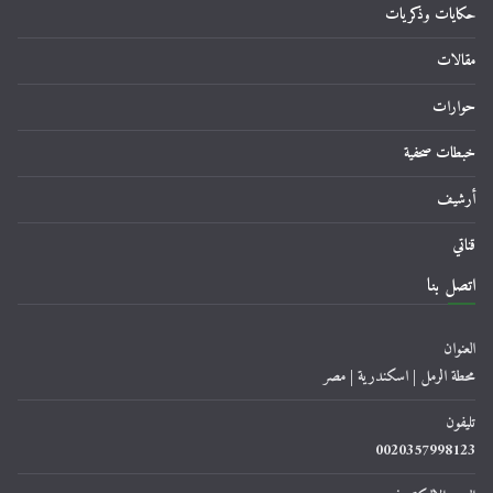
حكايات وذكريات
مقالات
حوارات
خبطات صحفية
أرشيف
قناتي
اتصل بنا
العنوان
محطة الرمل | اسكندرية | مصر
تليفون
0020357998123