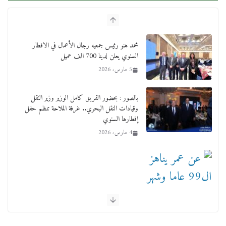
محمد هنو رئيس جمعيه رجال الأعمال في الافطار
السنوي يعلن لدينا 700 الف عميل
5 مارس، 2026
بالصور : بحضور الفريق كامل الوزير وزير النقل
وقيادات النقل البحري.. غرفة الملاحة تنظم حفل
إفطارها السنوي
4 مارس، 2026
عن عمر يناهز ال99 عاما وشهر رحيل شقيق ميشيل
أحد ودفنه في هدوء الأحد الماضي
18 فبراير، 2026