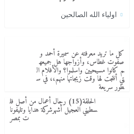
اولياء الله الصالحين
كل ما تريد معرفته عن سميرة أحمد و
صفوت غطاس، وأزواجها هل جميعه
م كانوا مسيحيين واسلموا؟ والأفلام ال
تي أنتجت لها وقت زيجاتها منهم،، في س
طور سريعة
الحلقة(15) رجال أعمال من أصل فل
سطيني العجيل أشهرشركة هدايا وتليفونا
ت بمصر