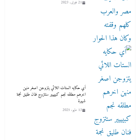
21 فبراير، 2023
اَي حكايه الستات اللائي يتزوجن اصغر منهن
اخرهم مطلقه نجم كبيييير ستتزوج فنان طليق نجمة
شهيرة
13 مايو، 2025