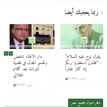
ربما يعجبك أيضا
“يقول نوح عليه السلام
دار الافتاء تنتفض
– “فقلت استغفروا ربكم
وتحسم الجدل في قضية
إنه كان غفارا
الميراث بعد كلام
الهلالي
14 مارس، 2025
20 أبريل، 2025
دفتر احوال مجتمع مصر