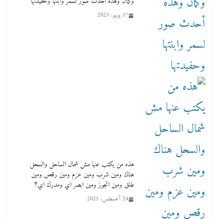
وكمان وهذه أحدث صور لسمر وابنتها وحفيدتها
17 يونيو، 2023
هذه من يكتب عنها مش شمال الساحل والسحل
هناك ومين شرب ومين عزم ومين رقص ومين
طلق ومين اتجوز ومين ابصر اي ومدرك اي؟
24 أغسطس، 2025