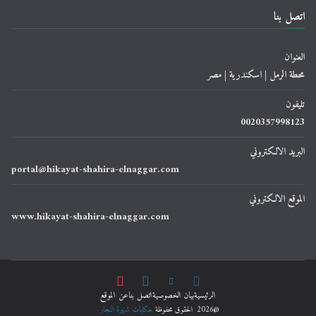
اتصل بنا
العنوان
محطة الرمل | اسكندرية | مصر
تليفون
0020357998123
البريد الالكتروني
portal@hikayat-shahira-elnaggar.com
الموقع الالكتروني
www.hikayat-shahira-elnaggar.com
الرئيسية
ﺑﻴﺎﻥ اﻟﺨﺼﻮﺻﻴﺔ
اتصل بنا
عن الموقع
@2026 الحقوق محفوظة
حكايات شهيرة النجار