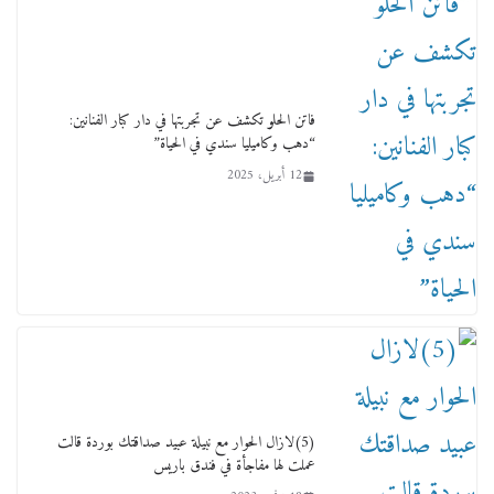
طريق لتطوير المنظومة .. ومصيلحي يطالب بـ«لجان
نوعية متخصصة» وربط التمويل بالإنجاز.
4 فبراير، 2026
فاتن الحلو تكشف عن تجربتها في دار كبار الفنانين:
“دهب وكاميليا سندي في الحياة”
12 أبريل، 2025
ماذا تعرف عن القويري غير انه بتاع الشمعدان
والإعلانات ؟
18 يناير، 2026
(5)لازال الحوار مع نبيلة عبيد صداقتك بوردة قالت
عملت لها مفاجأة في فندق باريس