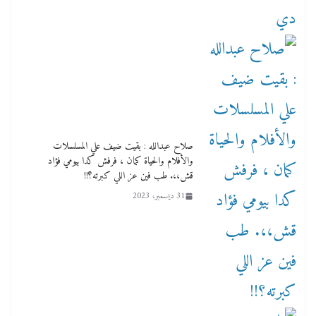
صلاح عبدالله : بقيت ضيف علي المسلسلات
والأفلام والحياة كمان ، فرفش كدا بيومي فؤاد
قش،،. طب فين عز اللي كبرته؟!!
31 ديسمبر، 2023