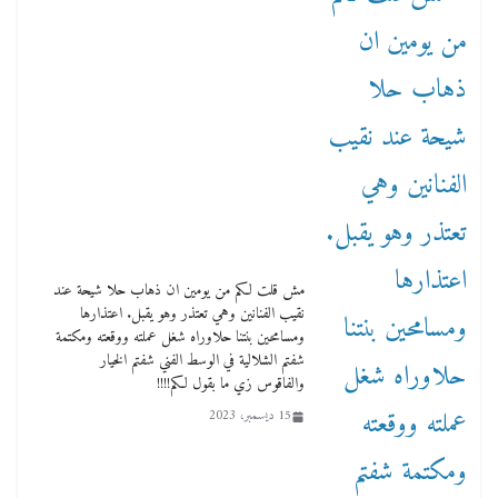
مش قلت لكم من يومين ان ذهاب حلا شيحة عند
نقيب الفنانين وهي تعتذر وهو يقبل. اعتذارها
ومسامحين بنتنا حلاوراه شغل عملته ووقعته ومكتمة
شفتم الشلالية في الوسط الفني شفتم الخيار
والفاقوس زي ما بقول لكم!!!!
15 ديسمبر، 2023