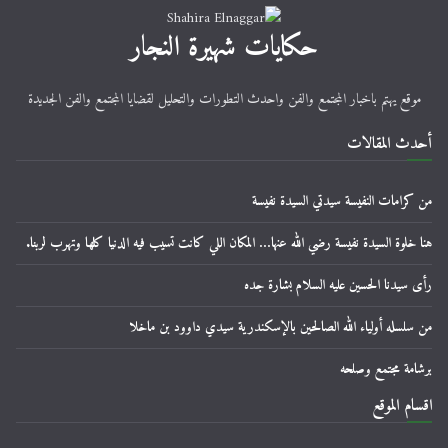
حكايات شهيرة النجار
موقع يهتم باخبار المجتمع والفن واحدث التطورات والتحليل لقضايا المجتمع والفن الجديدة
أحدث المقالات
من كرامات النفيسة سيدتي السيدة نفيسة
هنا خلوة السيدة نفيسة رضي الله عنها… المكان اللي كانت تسيب فيه الدنيا كلها وتهرب لربنا.
رأى سيدنا الحسين عليه السلام بشارة جده
من سلسله أولياء الله الصالحين بالإسكندرية سيدي داوود بن ماخلا
برشامة مجتمع وصلحه
اقسام الموقع