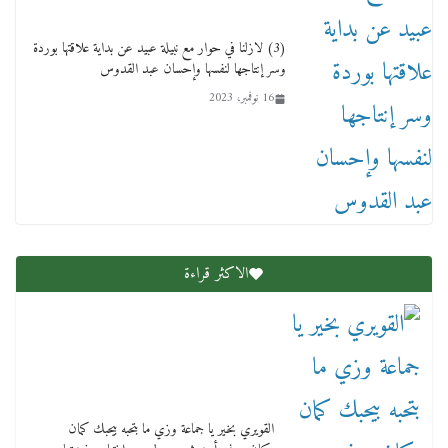
لنا ان نفخر جمعيا إنجلترا تحتفل بمرور 10 سنوات
لأول فرع لمدارس لها بمصر في فينا بحضور ولي
(3) لازلنا في حوار مع نبيلة عبيد عن بداية علاقتها بوردة
العهد
وسر إنتاجها لنفسها وإحسان عبد القدوس
2 أبريل، 2026
16 نوفمبر، 2023
الاكثر قراءة
القويري بخير يا جماعة وزي ما بتحبه بيحبك كمان