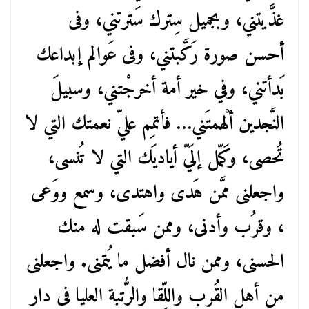
غذَّيتني، وبجميل سِترك سَترتني، وفى
أحسن صورة رَكَّبتني، وفى عَوالم إبداعك
بَدأتني، وفي خير أمة أخرجْتني، وسبيلَ
النَّجدين ألْهمتَني… فأتمِم عليّ نعمتك التي لا
تُحصى، وكَمّل إلَيّ أياديَك التي لا تُنسى،
واجعلنى ممَّن هَدى واهتدى، وسمع ووَعى
، وقرُب وأدنى، وممن سَبقت له منك
الحسنى، وممن نال أفضل ما يُتمنى. واجعلنى
من أهل القُرب واللِّقا والرُّتبة العليا فى دار