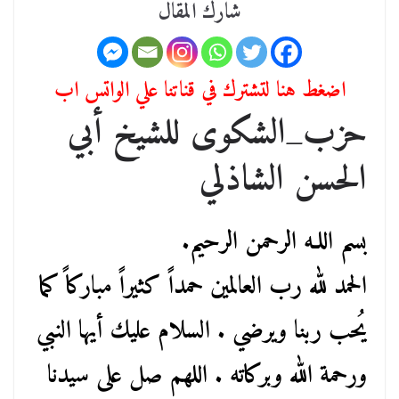
شارك المقال
اضغط هنا لتشترك في قناتنا علي الواتس اب
حزب_الشكوى للشيخ أبي
الحسن الشاذلي
بسم اللـه الرحمن الرحيم.
الحمد لله رب العالمين حمداً كثيراً مباركاً كما
يُحب ربنا ويرضي . السلام عليك أيها النبي
ورحمة الله وبركاته . اللهم صل على سيدنا