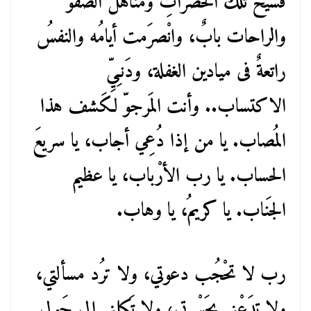
فَسيح تلك الحَضراتِ ومناهل الصَّفو
والراحات بابٌ، وانْصرَمت أيامُه والنفسُ
راتعةٌ فى ميادين الغفلة، ودَنـِيِّ
الاكتساب.. وأنت المَرجوّ لكَشف هذا
المُصاب. يا من إذا دُعِي أجاب، يا سريعَ
الحساب. يا رب الأرْباب، يا عظيم
الجَناب. يا كريمُ، يا وهاب.
رب لا تحْجُب دعوتي، ولا ترُد مسألتي،
ولا تدَعْني بحَسْرتي، ولا تَكِلني إلى حَولي