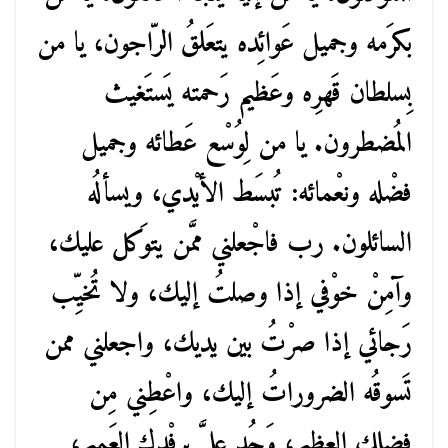
بكرَمه وجميل عَوائِده يتعَلقُ الرّاجون، يا من
بِسلطان قَهرِه وعَظيم رَحمته يَستَغيث
المُضطرون. يا من لِوُسْع عَطائه وجميل
فضْله ونعْمائه: تُبسَط الأيْدي، ويسألُه
السائلون. رب فاجْعلني ممَّن يتوَكل عليك،
وآمِنْ خوْفي إذا وصلتُ إليك، ولا تُخيِّب
رَجائي إذا صرْتُ بين يديك، واجعلني ممن
تَسوقُه الضروراتُ إليك، واعْطِني مِن
فضلك العظيم، وَجُد عليَّ برِفْدك العَميم،