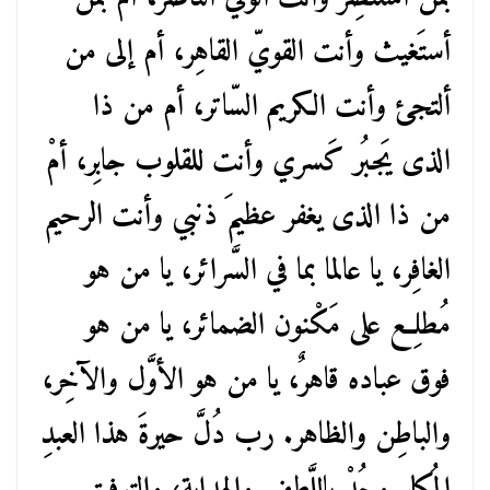
أستَغيث وأنت القويّ القاهِر، أم إلى من
ألتجئ وأنت الكريم السّاتر، أم من ذا
الذى يَجبُر كَسري وأنت للقلوب جابِر، أمْ
من ذا الذى يغفر عظيمَ ذنبي وأنت الرحيم
الغافِر، يا عالما بما في السَّرائر، يا من هو
مُطلِع على مَكْنون الضمائر، يا من هو
فوق عباده قاهرٌ، يا من هو الأوَّل والآخِر،
والباطِن والظاهر. رب دُلَّ حيرةَ هذا العبدِ