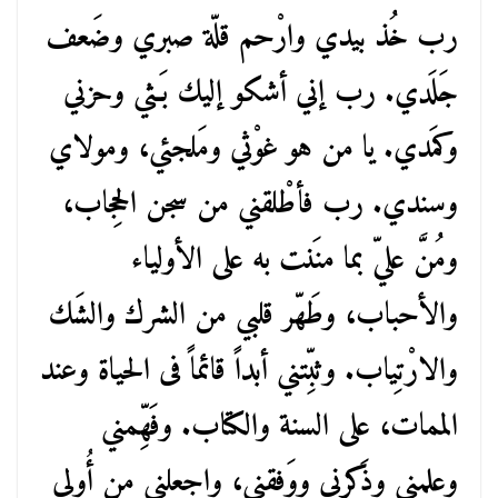
رب خُذ بيدي وارْحم قلّة صبري وضَعف
جَلَدي. رب إني أشكو إليك بَـثي وحزني
وكمَدي. يا من هو غوْثي ومَلجئي، ومولاي
وسندي. رب فأطْلقني من سجن الحِجاب،
ومُنَّ عليّ بما منَنت به على الأولياء
والأحباب، وطَهّر قلبي من الشرك والشَك
والارْتِياب. وثبِّتني أبداً قائماً فى الحياة وعند
الممات، على السنة والكتاب. وفَهِّمني
وعلمني وذَكرني ووَفقني، واجعلني مِن أُولي