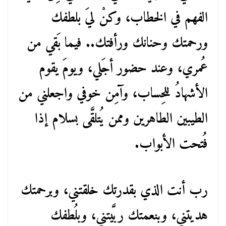
الفهم في الخطاب، وكنْ ليَ بلطفك
ورحمتك وحنانك ورأفتك.. فيما بَقي من
عُمري، وعند حضور أجَلي، ويومَ يقوم
الأشهادُ للحِساب، وآمِن خوفي واجعلني من
الطيبين الطاهرين وممن يُتلقَّى بسلام إذا
فُتحت الأبواب.
رب أنت الذي بقدرتك خلقتني، وبرحمتك
هديتني، وبنعمتك ربَّيتني، وبلُطفك