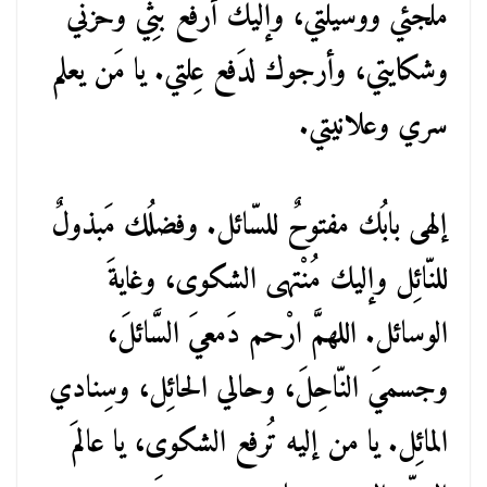
مَلجئي ووسيلتي، وإليك أرْفع بَثِّي وحزني
وشكايتي، وأرجوك لدَفع عِلتي. يا مَن يعلم
سري وعلانيتي.
إلهى بابُك مفتوحٌ للسّائل. وفضلُك مَبذولٌ
للنّائِل وإليك مُنْتهى الشكوى، وغايةَ
الوسائل. اللهمَّ ارْحم دَمعيَ السَّائلَ،
وجسميَ النّاحِلَ، وحالي الحائِل، وسِنادي
المائِل. يا من إليه تُرفع الشكوى، يا عالمَ