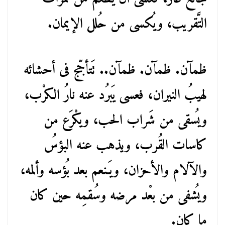
التَّقريب، ويُكسى من حُلل الإيمان.
ظمآن. ظمآن. ظمآن.. تَتأجّج فى أحشائه
لهيبُ النيران، فعسى يَبرُد عنه نارُ الكرْب،
ويُسقى من شَراب الحب، ويكْرَع من
كاسات القُرب، ويذهب عنه البؤسُ
والآلام والأحزان، ويَـنعم بعد بُؤسه وألمه،
ويُشفى من بعْد مرضه وسُقمِه حين كان
ما كان.