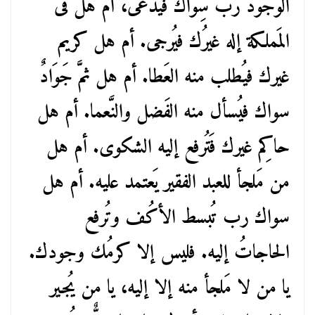
الوجود ربٌّ سِواك فيُدعى، أم هل فى
المَملكة إله غيرُك فيُرجى. أم هل كريم
غيرك فيُطلب منه العَطا. أم هل ثمَّ جَوَادٌ
سواك فيُسأل منه الفَضل والنَّعما. أم هل
حاكِم غيرك فَتُرفع إليه الشكوى. أم هل
من مَلجأ للعبد الفقير يَعتمد عليه. أم هل
سواك رب تُبسط الأكُف وتُرفع
الحاجاتُ إليه. فليس إلا كرمُك وجودك.
يا من لا مَلجأ منه إلا إليه، يا من يُجير