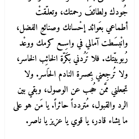
جُودك ولطائفَ رحمتك، وتعلـّقتْ
أطماعي بعَوائد إحْسانك وصنائعِ الفضل،
وانْبسَطت آمالي في واسِع كرمك ووعْد
رُبوبيّتك. فلا تَرُدني بكَرّة الخائِب الخاسر،
ولا تُرجِعني بِحسرة النادم الحَاسر. ولا
تجعلني ممَّن حُجب عن الوصول، وبقي بين
الرد والقبول، مُتردداً حائراً. يا مَن هو على
ما يشاء قادر، يا قوي يا عزيز يا ناصر.