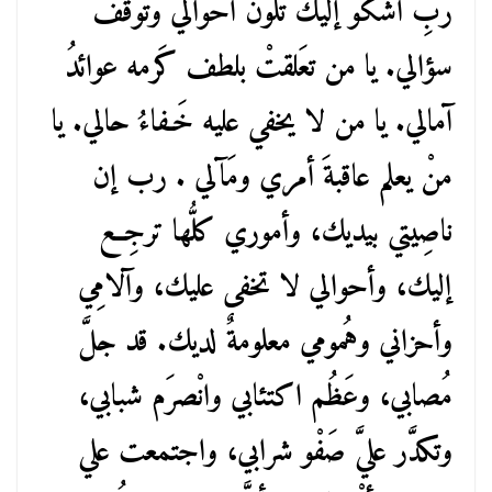
ربِّ أشكو إليك تَلوُّن أحْوالي وتوَقّف
سؤالي. يا من تعَلقتْ بلطف كَرمه عوائدُ
آمالي. يا من لا يخفي عليه خَـفاءُ حالي. يا
منْ يعلم عاقبةَ أمري ومَآلي . رب إن
ناصِيتي بيديك، وأموري كلُّها ترجِع
إليك، وأحوالي لا تخفى عليك، وآلامِي
وأحزاني وهُمومي معلومةٌ لديك. قد جلَّ
مُصابي، وعَظُم اكتئابي وانْصرَم شبابي،
وتكدَّر عليَّ صَفْو شرابي، واجتمعت علي