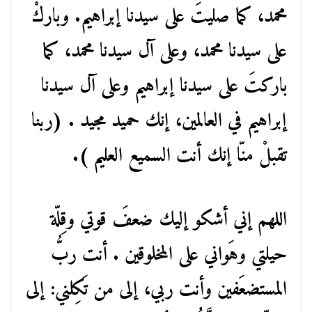
محمد، كما صليتَ على سيدنا إبراهيم. وباركْ
على سيدنا محمد، وعلى آل سيدنا محمد، كما
باركتَ على سيدنا إبراهيم وعلى آل سيدنا
إبراهيم في العالمين، إنك حميد مجيد . (ربنا
تقبلْ منّا إنك أنت السميع العليم ).
اللهم إني أشكو إليك ضعفَ قوتي وقِلّة
حيلتي وهَواني على المخلوقين . أنت ربُّ
المستضعَفين وأنت ربي، إلى من تَكِلني: إلى