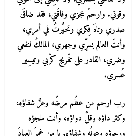
وقوتي. وارحمْ عجزي وفاقَتي، فقد ضاقَ
صدري وتاهَ فِكري وتحيَّرتُ في أمري،
وأنتَ العالِم بسرِّي وجهري، المالكُ لنفعي
وضري، القادر على تفْريج كرْبي وتيسِير
عُسري.
رب ارحم من عظُم مرضُه وعزَّ شفاؤه،
وكثر داؤه وقلَّ دواؤه، وأنت ملجؤه
ورجاؤه وعونُه وشِفاؤه. يا من غمرَ العبادَ