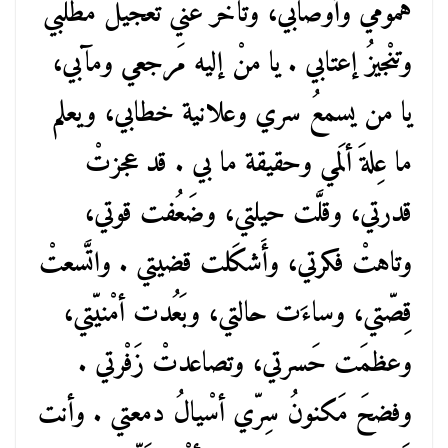
همومي وأوْصابي، وتأخَّر عني تعجيلُ مطلبي
وتنْجيزُ إعتابي . يا منْ إليه مَرجعي ومآبي،
يا من يسمعُ سري وعلانية خطابي، ويعلم
ما عِلةَ ألَمي وحقيقة ما بي . قد عجزتْ
قدرتي، وقلَّت حيلتي، وضَعُفت قوتي،
وتاهتْ فكرتي، وأَشكَلت قضيتي . واتَّسعتْ
قِصّتي، وساءَت حالتي، وبَعُدت أمْنيّتي،
وعظمَت حَسرتي، وتصاعدتْ زَفْرتي .
وفضحَ مَكنونُ سِرّي أسْيالُ دمعتي . وأنت