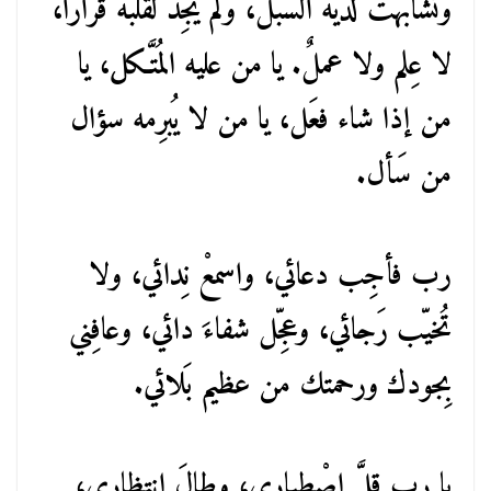
وتَشابهَت لديْه السُّبل، ولم يجِد لقلْبه قَراراً،
لا عِلم ولا عملٌ. يا من عليه المُتَّـكل، يا
من إذا شاء فعَل، يا من لا يُبرِمه سؤال
من سَأل.
رب فأجِب دعائي، واسمعْ نِدائي، ولا
تُخيّب رَجائي، وعجِّل شفاءَ دائي، وعافِني
بِجودك ورحمتك من عظيم بَلائي.
يا رب قلَّ اصْطِباري، وطالَ انتظاري،