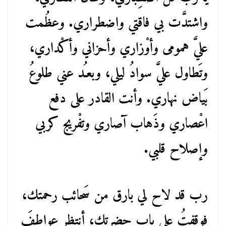
واشتدَّت بي فاقتي واضطراري. وعظُمت
عليَّ همومى وأوْزاري وأحزاني وأكْداري،
وتَطاول عليَّ سوادُ ليلي، وبعـُد عني طلوعُ
بَياض نهاري. وأنت القادر على دفع
اعْصاري وذَهاب آصاري وتفْريج كربي
وإصلاح قلبي.
رب قد لاح لي بارق من سَحائب رحمتك،
فوقفتُ على باب حضرتك، أنتظر عواطفَ