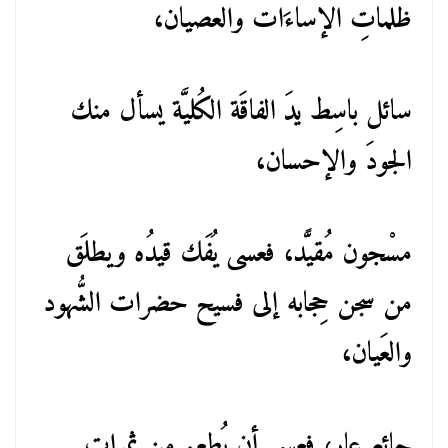
ظلماتِ الإساءَات والعصيان،
سائل باسِط يدَ الفاقَة الكُليَّة يسأل منك
الجودَ والإحسان،
مسْجون مُقيًّد، فعسى يُفَك قيدُه ويطلَق
من سجن حِجابه إلى فسيح حضرات الشُّهود
والعَيان،
جائع عار، فعسى أن يُطعم من ثمرات