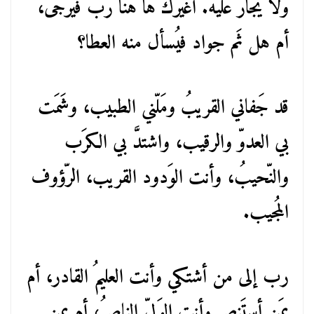
ولا يجار عليه. أغيرك ها هنا ربٌّ فيُرجى،
أم هل ثَم جواد فيُسأل منه العطا؟
قد جَفاني القريبُ ومَلّني الطبيب، وشَمَت
بي العدوّ والرقيب، واشتدَّ بي الكرَب
والنّحيبُ، وأنت الوَدود القريب، الرّؤوف
المُجيب.
رب إلى من أشتكي وأنت العليمُ القادر، أم
بمَن أستَنصِر وأنت الوَليّ الناصرُ، أم بمن