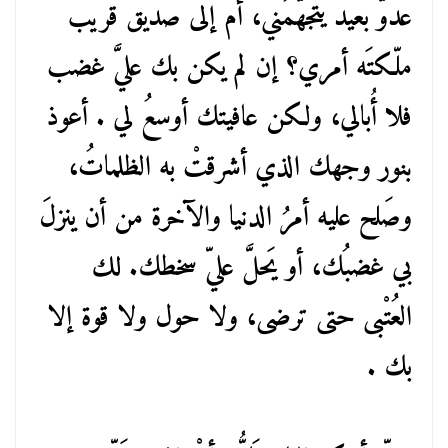
عدوّ بعيد يتجهَّمُني، أم إلى صديق قريب
ملّكتَه أمري؟ إن لم يكن بك عليَّ غضب
فلا أُبالي، ولكن عافيتك أوسعُ لي . أعوذ
بنور وجهك الذي أشرقتْ به الظلماتُ،
وصَلح عليه أمرُ الدنيا والآخرة من أن ينزلَ
بي غضبُك، أو يَحلَّ عليّ سخطك. لك
العُتْبى حتى ترضى، ولا حول ولا قوة إلا
بك .