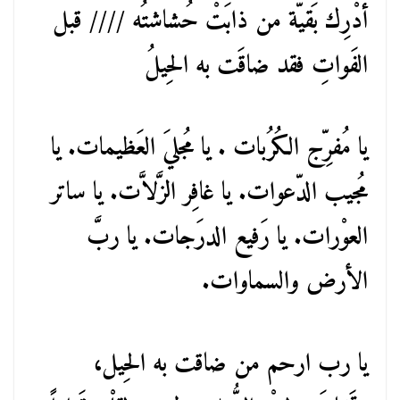
أدْرِك بَقيّة من ذابَتْ حُشاشتُه //// قبل
الفَواتِ فقد ضاقَت به الحِيلُ
يا مُفرِّج الكُرُبات . يا مُجليَ العَظيمات. يا
مُجيب الدّعوات. يا غافِر الزَّلاَّت. يا ساتر
العوْرات. يا رَفيع الدرَجات. يا ربَّ
الأرض والسماوات.
يا رب ارحم من ضاقت به الحِيل،