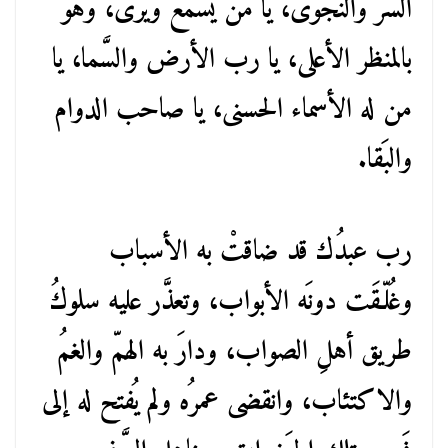
السرّ والنجوى، يا من يسمع ويَرى، وهو
بالمنظر الأعلى، يا رب الأرض والسَّما، يا
من له الأسماء الحسنى، يا صاحب الدوام
والبَقا.
رب عبدُك قد ضاقتْ به الأسباب
وغُلّـقَت دونَه الأبواب، وتعذَّر عليه سلوكُ
طريق أهلِ الصواب، ودارَ به الهمّ والغمُ
والاكتئاب، وانقضى عمرُه ولم يُفتح له إلى