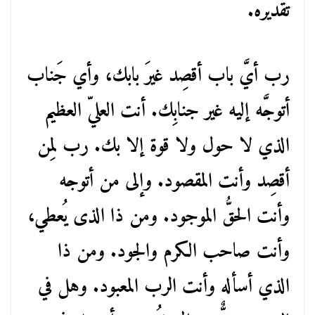
تقديره.
رب أيَّ باب أقصِد غيرَ بابك، وأي جَناب
أتوجَّه إليه غير جنابِك. أنت العليّ العظيم
الذي لا حول ولا قوة إلا بك. رب لِمن
أقصِد وأنت المقصود. وإلى من أتوجه
وأنت الحقُّ الموجود. ومن ذا الذى يُعطي،
وأنت صاحب الكرم والجود. ومن ذا
الذي أسأله وأنت الرب المعبود. وهل في