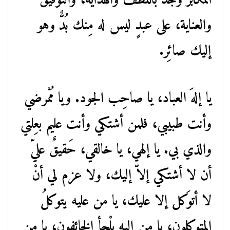
المُكابر وجُدْ باللَّطف والهداية، والتوفيق
والعناية، على عبدٍ ليس له مِنك بُدٌّ وهو
إليك صائِر.
يا إلهَ العباد، يا صاحِب الجود. ويا مُمْرضي
وأنت طبيبي، فلمن أشتكي وأنت عليم بعِلتي
والذي بي. يا إلهي، يا خالقي، حَقيقٌ عليّ
أن لا أشتكي إلاّ إليك، ولا عزم لي أنْ
لا أتوَكل إلا عليك، يا من عليه يتوكلُ
المتوكلون، يا من إليه يلْجأ الخائفون، يا من