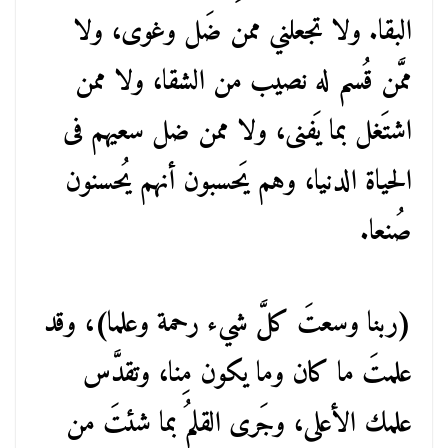
البقا. ولا تجعلني ممن ضَل وغوى، ولا
ممَّن قُسم له نصيب من الشقا، ولا ممن
اشتَغل بما يَفنى، ولا ممن ضل سعيهم فى
الحياة الدنيا، وهم يَحسبون أنهم يُحسنون
صُنعا.
(ربنا وسعتَ كلَّ شيء رحمة وعلما)، وقد
علمتَ ما كان وما يكون مِنا، وتقدَّس
علمك الأعلى، وجَرى القلمُ بما شئتَ من