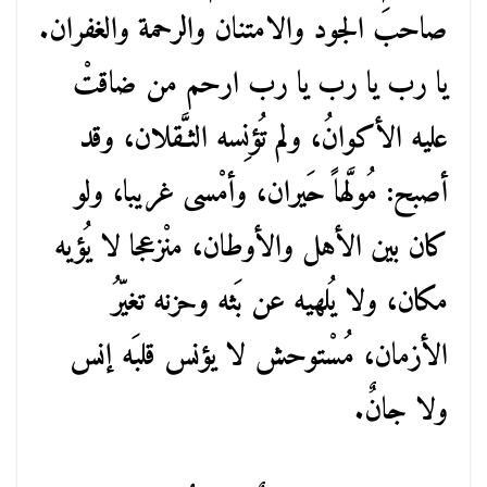
صاحبَ الجود والامتنان والرحمة والغفران.
يا رب يا رب يا رب ارحم من ضاقتْ
عليه الأكوانُ، ولم تُؤنِسه الثـَّقلان، وقد
أصبح: مُولَّهاً حَيران، وأمْسى غريبا، ولو
كان بين الأهل والأوطان، منْزعجا لا يُؤيه
مكان، ولا يُلهيه عن بَثه وحزنه تغيّرُ
الأزمان، مُسْتوحش لا يؤنس قلبَه إنس
ولا جانٌ.