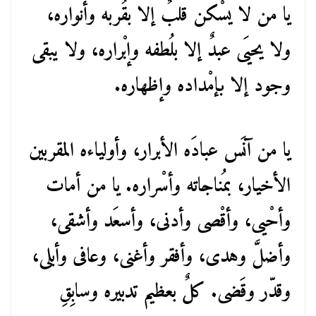
يا من لا يسْكن قلبٌ إلا بقُربه وأنواره،
ولا يحيَى عبدٌ إلا بلُطفه وإبْراره، ولا يبقى
وجود إلا بإمْداده وإظهاره.
يا من آنَس عبادَه الأبرار، وأولياءه المقربين
الأخيار، بمُناجاته وأسْراره. يا من أمات
وأحْيى، وأقْصى وأدنى، وأسعَد وأشقى،
وأضلَّ وهدى، وأفقر وأغنى، وعافى وأبلى،
وقدّر وقَضى. كلٌ بعظيم تدبيره وسابِقِ