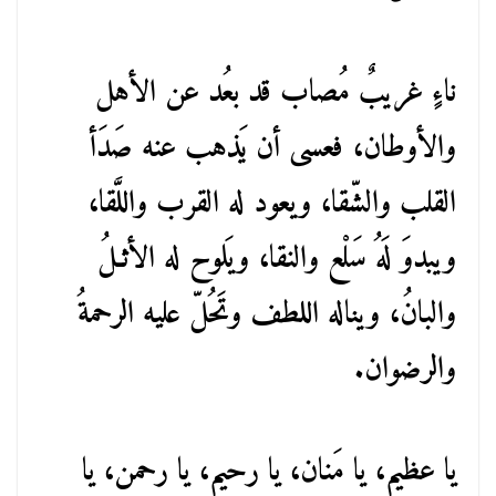
ناءٍ غريبٌ مُصاب قد بعُد عن الأهل
والأوطان، فعسى أن يَذهب عنه صَدَأ
القلب والشّقا، ويعود له القرب واللَّقا،
ويبدوَ لَهُ سَلْع والنقا، ويَلوح له الأثـلُ
والبانُ، ويناله اللطف وتَحُلّ عليه الرحمةُ
والرضوان.
يا عظيم، يا مَنان، يا رحيم، يا رحمن، يا