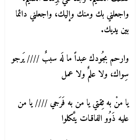
واجعلني بك ومنك وإليك، واجعلني دائما
بين يديك.
وارحم بجُودك عبداً ما لَه سببٌ //// يَرجو
سِواك، ولا علمٌ ولا عمل
يا منْ به ثِقتي يا من به فَرَجي //// يا من
عليه ذَوُو الفاقـات يتَّكلوا