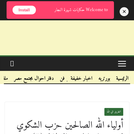
الأحد, أغسطس 9, 2026
Welcome to حكايات شهيرة النجار
×
Install
.
.
الرئيسية
بورتريه
اخبار خفيفة
فن
دفتر احوال مجتمع مصر
ملفا
.
الطريق الي الله
أولياء الله الصالحين حزب الشكوي