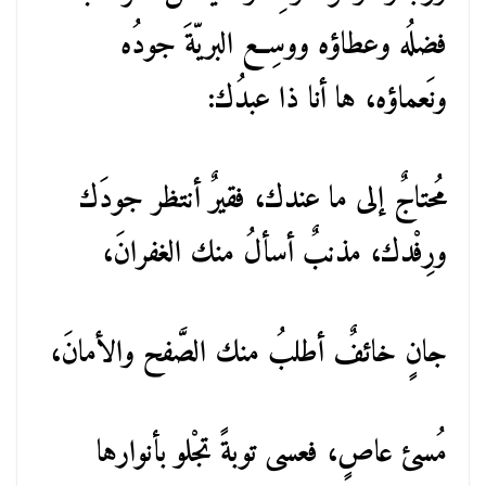
فضلُه وعطاؤه ووسِع البريّةَ جودُه
ونَعماؤه، ها أنا ذا عبدُك:
مُحتاجٌ إلى ما عندك، فقيرٌ أنتظر جودَك
ورِفْدك، مذنبٌ أسألُ منك الغفرانَ،
جانٍ خائفٌ أطلبُ منك الصَّفح والأمانَ،
مُسئ عاصٍ، فعسى توبةً تجْلو بأنوارها