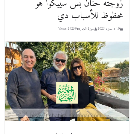
زوجته حنان بس سيبكوا هو
محظوظ للأسباب دي
10 ديسمبر، 2023
شهيرة النجار
24259 Views