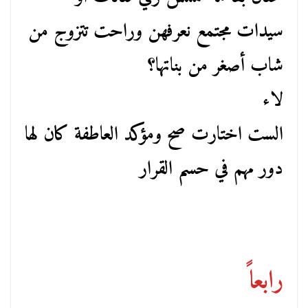
سيدات مجتمع نعرفهن وراحت تتزوج من
شاب أصغر من بناتها؟
لاء
الست اختارت صح ومؤكد العاطفة كان لها
دور مهم في حسم القرار
رابعاً