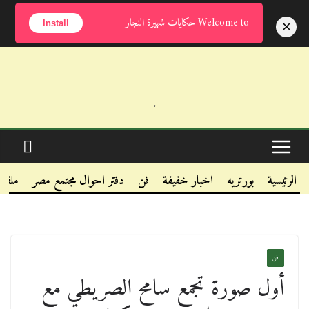
الخميس, أغسطس 6, 2026
Welcome to حكايات شهيرة النجار
×
Install
.
.
.
الرئيسية
بورتريه
اخبار خفيفة
فن
دفتر احوال مجتمع مصر
ملفا
فن
أول صورة تجمع سامح الصريطي مع