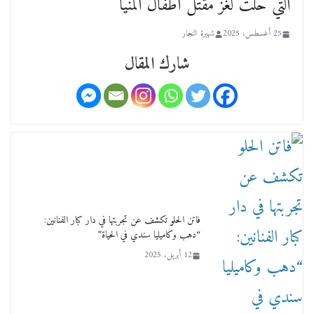
التي حلت لغز مقتل أطفال المنيا
25 أغسطس، 2025
شهيرة النجار
شارك المقال
ورحل أبو القانون الدولي هكذا نعي المستشار سامح
عبد الحكم استاذه مفيد شهاب
15 فبراير، 2026
فاتن الحلو تكشف عن تجربتها في دار كبار الفنانين:
“دهب وكاميليا سندي في الحياة”
12 أبريل، 2025
لجنة النقل والمواصلات بمجلس النواب ترسم خارطة
طريق لتطوير المنظومة .. ومصيلحي يطالب بـ«لجان