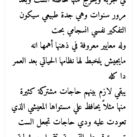
في تجربة ويخرج منها خاصة الست وبعد
مرور سنوات وهي جدة طبيعي سيكون
التفكير نفسي انسجامي بحت
وله معايير معروفة في ذهنها أهمها انه
مايجيش يلخبط لها نظامها الحياتي بعد العمر
دا كله
يبقي لازم بينهم حاجات مشتركة كثيرة
منها مثلاً يحافظ علي مستواها المعيشي الذي
تعودت عليه ودي حاجات تجعل الست