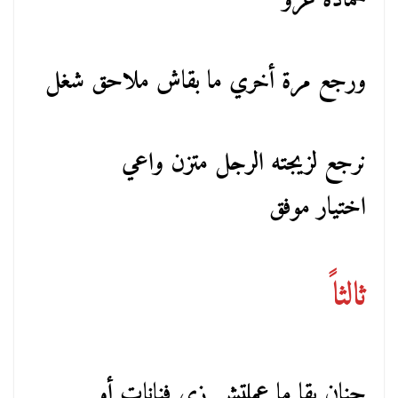
حماده عزو
ورجع مرة أخري ما بقاش ملاحق شغل
نرجع لزيجته الرجل متزن واعي
اختيار موفق
ثالثاً
حنان بقا ما عملتش زي فنانات أو