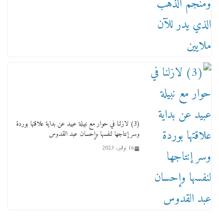
عاجل قيد حركته وهتك عرضه بالقوة”.. جنايات
(3) لازلنا في حوار مع نبيلة عبيد عن بداية علاقتها بوردة
دمنهور تصدر حيثيات حبس المتهم بالاعتداء على
وسر إنتاجها لنفسها وإحسان عبد القدوس
الطفل ياسين
16 نوفمبر، 2023
12 ديسمبر، 2025