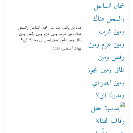
هذه من يكتب عنها مش شمال الساحل والسحل
هناك ومين شرب ومين عزم ومين رقص ومين
طلق ومين اتجوز ومين ابصر اي ومدرك اي؟
24 أغسطس، 2025