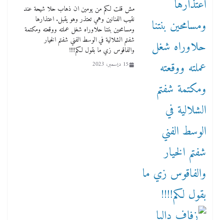
مش قلت لكم من يومين ان ذهاب حلا شيحة عند
نقيب الفنانين وهي تعتذر وهو يقبل. اعتذارها
ومسامحين بنتنا حلاوراه شغل عملته ووقعته ومكتمة
شفتم الشلالية في الوسط الفني شفتم الخيار
والفاقوس زي ما بقول لكم!!!!
15 ديسمبر، 2023