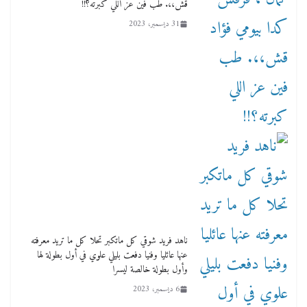
قش،،. طب فين عز اللي كبرته؟!!
31 ديسمبر، 2023
ناهد فريد شوقي كل ماتكبر تحلا كل ما تريد معرفته
عنها عائليا وفنيا دفعت بليلي علوي في أول بطولة لها
وأول بطولة خالصة ليسرا
6 ديسمبر، 2023