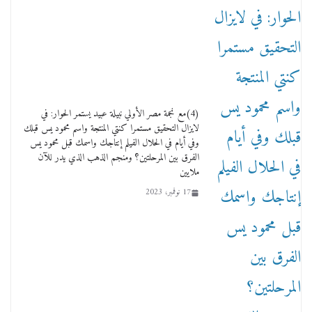
وفاة أسطورة الثمانيات وجيل العصر الذهبي طاهر
القويري ملك الدعاية لأشهر بسكويت في مصر
17 يناير، 2026
(4)مع نجمة مصر الأولي نبيلة عبيد يستمر الحوار: في
لايزال التحقيق مستمرا كنتي المنتجة واسم محمود يس قبلك
وفي أيام في الحلال الفيلم إنتاجك واسمك قبل محمود يس
الفرق بين المرحلتين؟ ومنجم الذهب الذي يدر للآن
ملايين
17 نوفمبر، 2023
من مذكراتي علي هامش الأفراح حته كدا كهارب
تودي تحت الشمس يا ورا الشمس ووصفة كيف
تكون سمسار فنانين لناس مش مفهومين
12 يناير، 2026