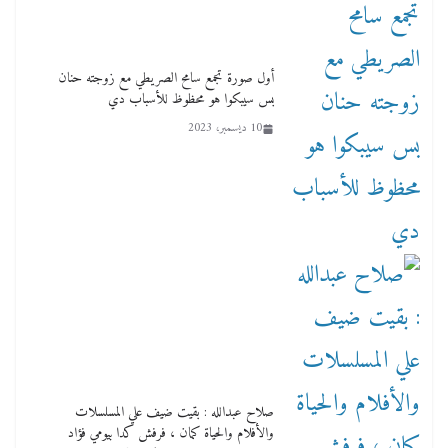
أول صورة تجمع سامح الصريطي مع زوجته حنان
بس سيبكوا هو محظوظ للأسباب دي
10 ديسمبر، 2023
صلاح عبدالله : بقيت ضيف علي المسلسلات
والأفلام والحياة كمان ، فرفش كدا بيومي فؤاد