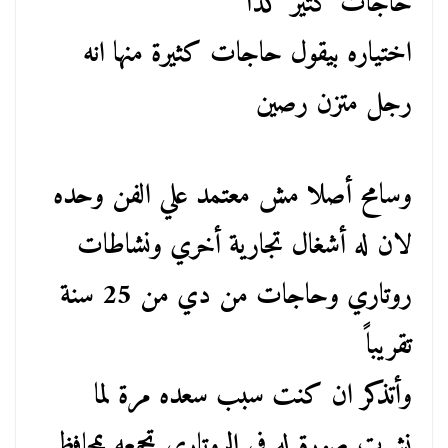
حاجات كتير كدا
اختياره بيقول حاجات كثيرة منها انه
رجل متزن رصين
وسامح أصلا مش معتمد علي الفن وحده
لان له أشغال تجارية أخري ونشاطات
روتاري وحاجات من دي من 25 سنة
تقريباً
وأتذكر ان كنت سبب سعده مرة لما
نشرت صورة له في الروتاري تجمعه بمحافظ