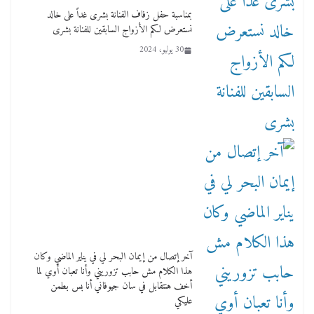
بمناسبة حفل زفاف الفنانة بشرى غداً على خالد
نستعرض لكم الأزواج السابقين للفنانة بشرى
30 يوليو، 2024
آخر إتصال من إيمان البحر لي في يناير الماضي وكان
هذا الكلام مش حابب تزوريني وأنا تعبان أوي لما
أخف هنتقابل في سان جيوفاني أنا بس بطمن
عليكي