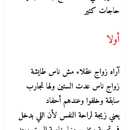
حاجات كتير
أولا
آراه زواج عقلاء مش ناس طايشة
زواج ناس عدت الستين ولها تجارب
سابقة وخلفوا وعندهم أحفاد
يعني زيجة لراحة النفس لأن اللي بدخل