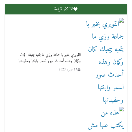
الاكثر قراءة
لنا ان نفخر جمعيا إنجلترا تحتفل بمرور 10 سنوات
لأول فرع لمدارس لها بمصر في فينا بحضور ولي
العهد
2 أبريل، 2026
القويري بخير يا جماعة وزي ما بتحبه بيحبك كمان
وكمان وهذه أحدث صور لسمر وابنتها وحفيدتها
17 يونيو، 2023