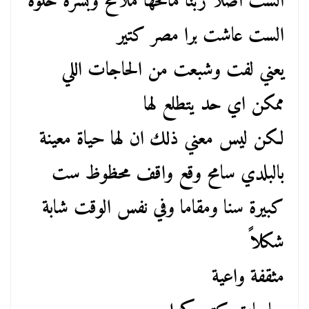
الست أصلا ربنا مانحها ملامح وبشرة حلوة
الست عاشت برا مصر كتير
يعني لفت وشبعت من الحاجات اللي
ممكن اي حد يتطلع لها
لكن ليس معني ذلك ان لها حياة معينة
بالبلدي سامح وقع واقف محظوظ ست
كبيرة سنا ومقاما وفي نفس الوقت شابة
شكلاً
مثقفة واعية