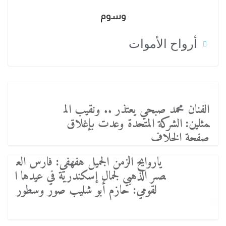
وسوم
أرواح الأموات
الفنان محمد صبحي يعتذر .. ونقيب الم
مثلين: الشركة المتحدة وعدت بإغلاق
صفحة الخلاف
ياروايح الزمن الجميل هفهفي: فارس الع
صر الذهبي لجمال إسكندرية في عيدها ا
لقومي: حازم أبو شليب صور وسطور