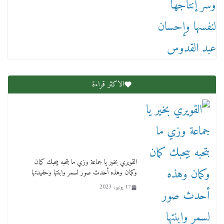
عاجل قيد حركته وهتك عرضه بالقوة”.. جنايات
دمنهور تصدر حيثيات حبس المتهم بالاعتداء على
الطفل ياسين
12 ديسمبر، 2025
الاكثر قراءة
لنا ان نفخر جمعيا إنجلترا تحتفل بمرور 10 سنوات
لأول فرع لمدارس لها بمصر في فينا بحضور ولي
القويري بخير يا جماعة وزي ما بتحبه بيحبك كمان
العهد
وكمان وهذه أحدث صور لسمر وابنتها وحفيدتها
2 أبريل، 2026
17 يونيو، 2023