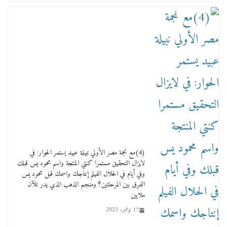
ماذا تعرف عن القويري غير انه بتاع الشمعدان
والإعلانات ؟
18 يناير، 2026
وفاة أسطورة الثمانيات وجيل العصر الذهبي طاهر
القويري ملك الدعاية لأشهر بسكويت في مصر
(4)مع نجمة مصر الأولي نبيلة عبيد يستمر الحوار: في
17 يناير، 2026
لايزال التحقيق مستمرا كنتي المنتجة واسم محمود يس قبلك
وفي أيام في الحلال الفيلم إنتاجك واسمك قبل محمود يس
الفرق بين المرحلتين؟ ومنجم الذهب الذي يدر للآن
ملايين
17 نوفمبر، 2023