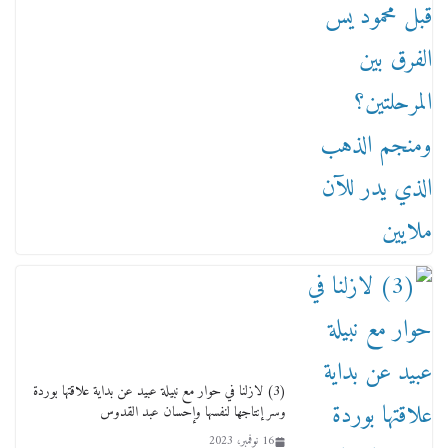
من مذكراتي علي هامش الأفراح حته كدا كهارب
تودي تحت الشمس يا ورا الشمس ووصفة كيف
تكون سمسار فنانين لناس مش مفهومين
12 يناير، 2026
(3) لازلنا في حوار مع نبيلة عبيد عن بداية علاقتها بوردة
وسر إنتاجها لنفسها وإحسان عبد القدوس
16 نوفمبر، 2023