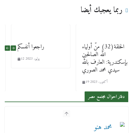
ربما يعجبك أيضا
الحلقة(32) منّ أولياء
راجعوا أنفسكم
الله الصالحين
12 يوليو، 2023
بإسكندرية: العارف بالله
سيدي محمد الصوري
19 أكتوبر، 2023
دفتر احوال مجتمع مصر