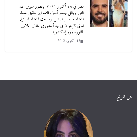
مصر في ١٨ أكتوبر ٢٠١٢: بالصور سيرين عبد
النور ووائل جسار أحيا زفاف ابن شقيق عصام
الحداد مستشار الرئيس ومدحت الحداد المسئول
المالى للإخوان فى جو أسطورى تكلف الملايين
بالفورسيزونز إسكندرية
18 أكتوبر، 2012
عن الموقع