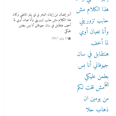
آخر إتصال من إيمان البحر لي في يناير الماضي وكان
هذا الكلام مش حابب تزوريني وأنا تعبان أوي لما
أخف هنتقابل في سان جيوفاني أنا بس بطمن
عليكي
12 يوليو، 2023