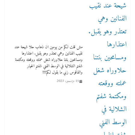
مش قلت لكم من يومين ان ذهاب حلا شيحة عند
نقيب الفنانين وهي تعتذر وهو يقبل. اعتذارها
ومسامحين بنتنا حلاوراه شغل عملته ووقعته ومكتمة
شفتم الشلالية في الوسط الفني شفتم الخيار
والفاقوس زي ما بقول لكم!!!!
15 ديسمبر، 2023