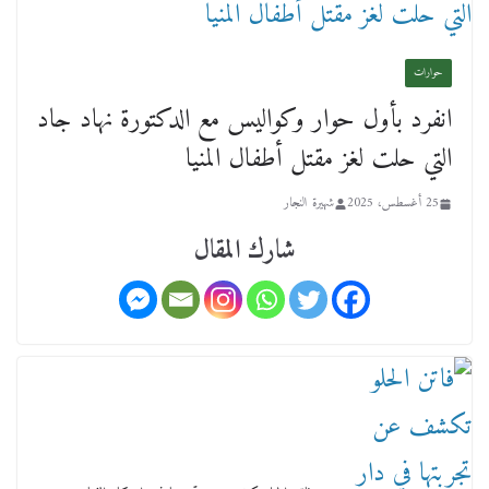
حوارات
انفرد بأول حوار وكواليس مع الدكتورة نهاد جاد
عن عمر يناهز ال99 عاما وشهر رحيل شقيق ميشيل
التي حلت لغز مقتل أطفال المنيا
أحد ودفنه في هدوء الأحد الماضي
18 فبراير، 2026
25 أغسطس، 2025
شهيرة النجار
شارك المقال
ورحل أبو القانون الدولي هكذا نعي المستشار سامح
عبد الحكم استاذه مفيد شهاب
15 فبراير، 2026