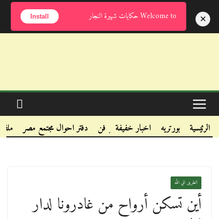
الإثنين, أغسطس 10, 2026
Welcome to حكايات شهيرة النجار
×
Install
.
.
الرئيسية
بورتريه
اخبار خفيفة
فن
دفتر احوال مجتمع مصر
ملفا
.
الطريق الي الله
أين تسكن أرواح من غادرونا لدار