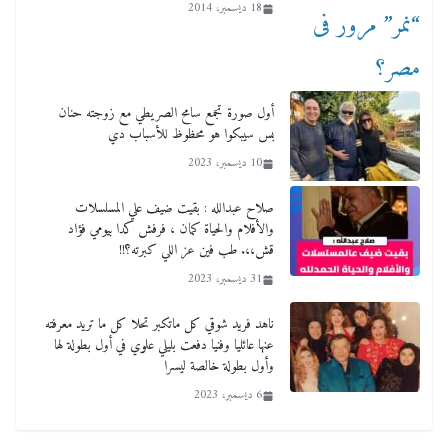
18 ديسمبر، 2014
أول صورة تجمع سامح الصريطي مع زوجته حنان
بس سيبكوا هو محظوظ للأسباب دي
10 ديسمبر، 2023
صلاح عبدالله : بقيت ضيف علي المسلسلات
والأفلام والحياة كمان ، فرفش كدا بيومي فؤاد
قش،،. طب فين عز اللي كبرته؟!!
31 ديسمبر، 2023
ناهد فريد شوقي كل ماتكبر تحلا كل ما تريد معرفته
عنها عائليا وفنيا دفعت بليلي علوي في أول بطولة لها
وأول بطولة خالصة ليسرا
6 ديسمبر، 2023