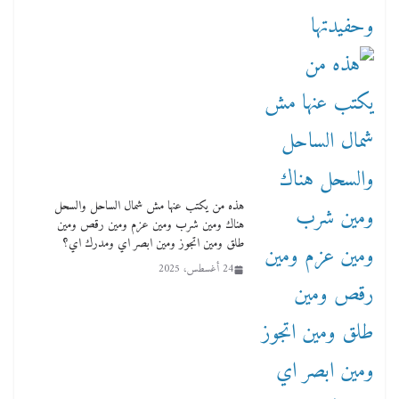
هذه من يكتب عنها مش شمال الساحل والسحل
هناك ومين شرب ومين عزم ومين رقص ومين
طلق ومين اتجوز ومين ابصر اي ومدرك اي؟
24 أغسطس، 2025