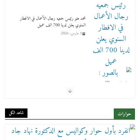
محمد هنو رئيس جمعيه رجال الأعمال في الافطار
السنوي يعلن لدينا 700 الف عميل
5 مارس، 2026
بالصور : بحضور الفريق كامل الوزير وزير النقل
وقيادات النقل البحري.. غرفة الملاحة تنظم حفل
إفطارها السنوي
شاهد الكل
حوارات
4 مارس، 2026