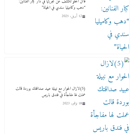
فاتن الحلو تكشف عن تجربتها في دار كبار الفنانين:
“دهب وكاميليا سندي في الحياة”
12 أبريل، 2025
لجنة النقل والمواصلات بمجلس النواب ترسم خارطة
طريق لتطوير المنظومة .. ومصيلحي يطالب بـ«لجان
نوعية متخصصة» وربط التمويل بالإنجاز.
4 فبراير، 2026
(5)لازال الحوار مع نبيلة عبيد صداقتك بوردة قالت
عملت لها مفاجأة في فندق باريس
18 نوفمبر، 2023