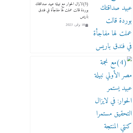
(5)لازال الحوار مع نبيلة عبيد صداقتك
من مذكراتي علي هامش الأفراح
بوردة قالت عملت لها مفاجأة في فندق
حته كدا كهارب تودي تحت
باريس
الشمس يا ورا الشمس ووصفة
كيف تكون سمسار فنانين لناس
18 نوفمبر، 2023
مش مفهومين
12 يناير، 2026
عاجل قيد حركته وهتك عرضه
بالقوة”.. جنايات دمنهور تصدر
حيثيات حبس المتهم بالاعتداء على
الطفل ياسين
12 ديسمبر، 2025
لنا ان نفخر جمعيا إنجلترا تحتفل
بمرور 10 سنوات لأول فرع
لمدارس لها بمصر في فينا بحضور
ولي العهد
2 أبريل، 2026