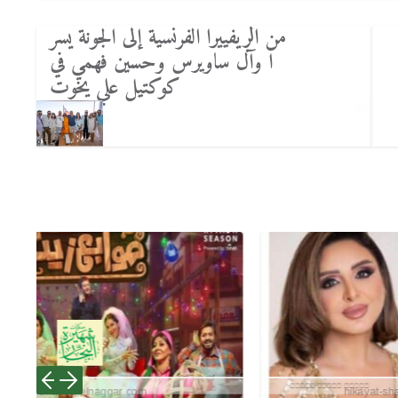
من الريفييرا الفرنسية إلى الجونة يسر
ا وآل ساويرس وحسين فهمي في
كوكتيل علي يخوت