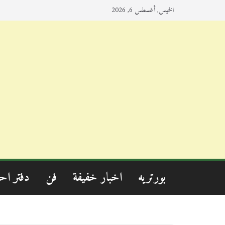
الخميس, أغسطس 6, 2026
بورتريه
اخبار خفيفة
فن
دفتر اح