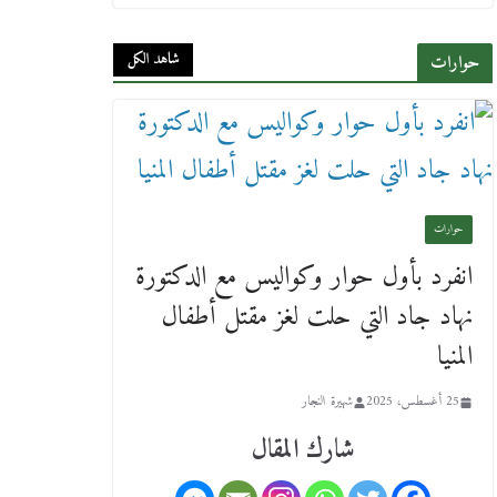
18 فبراير، 2026
شاهد الكل
حوارات
ورحل أبو القانون الدولي هكذا نعي
المستشار سامح عبد الحكم استاذه
مفيد شهاب
15 فبراير، 2026
حوارات
انفرد بأول حوار وكواليس مع الدكتورة
نهاد جاد التي حلت لغز مقتل أطفال
المنيا
25 أغسطس، 2025
شهيرة النجار
شارك المقال
لجنة النقل والمواصلات بمجلس
النواب ترسم خارطة طريق لتطوير
المنظومة .. ومصيلحي يطالب