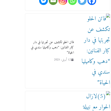
بـ«لجان نوعية متخصصة» وربط
التمويل بالإنجاز.
4 فبراير، 2026
فاتن الحلو تكشف عن تجربتها في دار
كبار الفنانين: “دهب وكاميليا سندي في
الحياة”
ماذا تعرف عن القويري غير انه
12 أبريل، 2025
بتاع الشمعدان والإعلانات ؟
18 يناير، 2026
وفاة أسطورة الثمانيات وجيل
العصر الذهبي طاهر القويري ملك
الدعاية لأشهر بسكويت في مصر
17 يناير، 2026