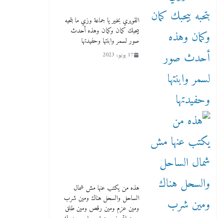
ك الشيخ بيروج لمسرحية جديدة بطولة هالة
القويري بخير يا جماعة وزي ما بتحبه
قي الفلسطينية الأم والتي تجمع من الفنانين
بيحبك كمان وكمان وهذه أحدث
دعوة على الس
صور لسمر وابنتها وحفيدتها
ت لأهالي غزة !! مع عمرو عبد الجليل شاهد
فيديو التبرع
17 يونيو، 2023
9 نوفمبر، 2023
هذه من يكتب عنها مش شمال
الساحل والسحل هناك ومين شرب
ومين عزم ومين رقص ومين طلق