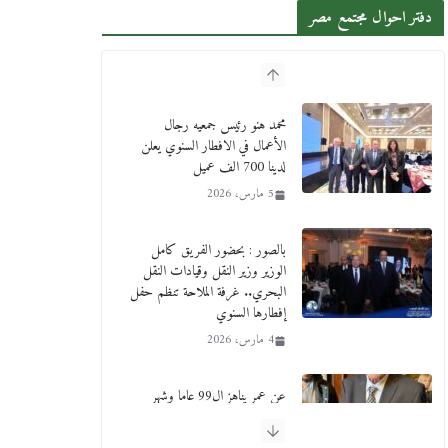
دفتر احوال مجتمع مصر
محمد هنو رئيس جمعيه رجال
الأعمال في الافطار السنوي يعلن
لدينا 700 الف عميل
5 مارس، 2026
بالصور : بحضور الفريق كامل
الوزير وزير النقل وقيادات النقل
البحري.. غرفة الملاحة تنظم حفل
إفطارها السنوي
4 مارس، 2026
عن عمر يناهز ال99 عاما وشهر
رحيل شقيق ميشيل أحد ودفنه في
هدوء الأحد الماضي