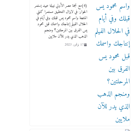
(4)مع نجمة مصر الأولي نبيلة عبيد يستمر
الحوار: في لايزال التحقيق مستمرا كنتي
المنتجة واسم محمود يس قبلك وفي أيام في
الحلال الفيلم إنتاجك واسمك قبل محمود
يس الفرق بين المرحلتين؟ ومنجم
الذهب الذي يدر للآن ملايين
17 نوفمبر، 2023