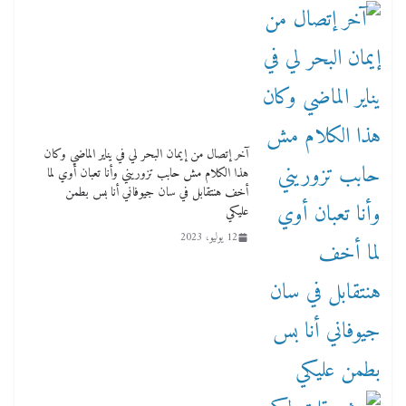
آخر إتصال من إيمان البحر لي في يناير الماضي وكان
هذا الكلام مش حابب تزوريني وأنا تعبان أوي لما
أخف هنتقابل في سان جيوفاني أنا بس بطمن
عليكي
12 يوليو، 2023