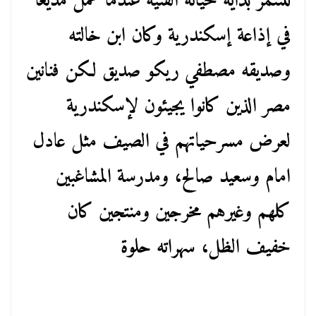
للتنمر بداية حياته الفنية عندما عمل مذيعا
في إذاعة إسكندرية وكان ابن خالته
وصديقه مصطفي ريكو صديق لكن فنانين
مصر الذين كانوا يجيئون لإسكندرية
لعرض مسرحياتهم في الصيف مثل عادل
امام وسعيد صالح، ومدرسة المشاغبين
كلهم وغيرهم مخرجين ومنتجين كان
خفيف الظل، سهراته حلوة