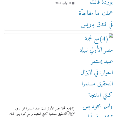
18 نوفمبر، 2023
ماذا تعرف عن القويري غير انه بتاع الشمعدان
والإعلانات ؟
18 يناير، 2026
وفاة أسطورة الثمانيات وجيل العصر الذهبي طاهر
القويري ملك الدعاية لأشهر بسكويت في مصر
(4)مع نجمة مصر الأولي نبيلة عبيد يستمر الحوار: في
17 يناير، 2026
لايزال التحقيق مستمرا كنتي المنتجة واسم محمود يس قبلك