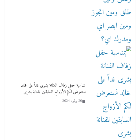
بمناسبة حفل زفاف الفنانة بشرى غداً على خالد
نستعرض لكم الأزواج السابقين للفنانة بشرى
30 يوليو، 2024