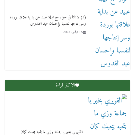
(3) لازلنا في حوار مع نبيلة عبيد عن بداية علاقتها بوردة
وسر إنتاجها لنفسها وإحسان عبد القدوس
16 نوفمبر، 2023
عاجل قيد حركته وهتك عرضه بالقوة”.. جنايات
دمنهور تصدر حيثيات حبس المتهم بالاعتداء على
الطفل ياسين
12 ديسمبر، 2025
الاكثر قراءة
لنا ان نفخر جمعيا إنجلترا تحتفل بمرور 10 سنوات
لأول فرع لمدارس لها بمصر في فينا بحضور ولي
القويري بخير يا جماعة وزي ما بتحبه بيحبك كمان