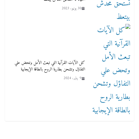
30 يونيو، 2023
ﻛﻞ ﺍﻵﻳﺎﺕ القرآنية ﺍﻟﺘﻲ ﺗﺒﻌﺚ ﺍﻷﻣﻞ‏ ﻭﺗﺤﺾ ﻋﻠﻲ
ﺍﻟﺘﻔﺎﺅﻝ‏ ﻭﺗﺸﺤﻦ ﺑﻄﺎﺭﻳﺔ ﺍﻟﺮﻭﺡ ﺑﺎﻟﻄﺎﻗﺔ ﺍﻹﻳﺠﺎﺑﻴﺔ
9 يناير، 2024