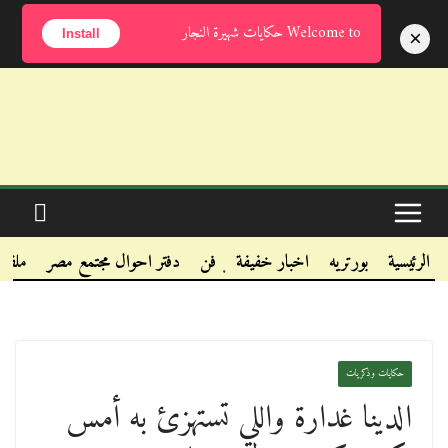
الأحد, أغسطس 9, 2026
Welcome to حكايات شهيرة النجار
×
Install
.
.
الرئيسية
بورتريه
اخبار خفيفة
فن
دفتر احوال مجتمع مصر
ملفا
.
حكايات وذكريات
الدينا غدارة واللي تستهزئ به أمس