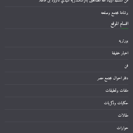
من سلسله أولياء الله الصالحين بالإسكندرية سيدي داوود بن ماخلا
برشامة مجتمع وصلحه
اقسام الموقع
بورتريه
اخبار خفيفة
فن
دفتر احوال مجتمع مصر
ملفات وتحقيقات
حكايات وذكريات
مقالات
حوارات