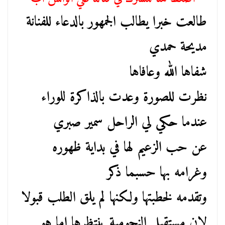
طالعت خبرا يطالب الجمهور بالدعاء للفنانة
مديحة حمدي
شفاها الله وعافاها
نظرت للصورة وعدت بالذاكرة للوراء
عندما حكي لي الراحل سمير صبري
عن حب الزعيم لها في بداية ظهوره
وغرامه بها حسبما ذكر
وتقدمه لخطبتها ولكنها لم يلق الطلب قبولا
لان مستقبل النجومية ينتظرها اما هو