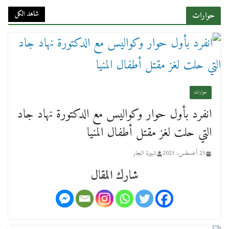
وقيادات النقل البحري.. غرفة الملاحة تنظم حفل
إفطارها السنوي
شاهد الكل
حوارات
4 مارس، 2026
حوارات
انفرد بأول حوار وكواليس مع الدكتورة نهاد جاد
عن عمر يناهز ال99 عاما وشهر رحيل شقيق ميشيل
التي حلت لغز مقتل أطفال المنيا
أحد ودفنه في هدوء الأحد الماضي
18 فبراير، 2026
25 أغسطس، 2025
شهيرة النجار
شارك المقال