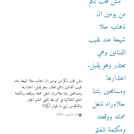
مش قلت لكم من يومين ان ذهاب حلا شيحة عند
نقيب الفنانين وهي تعتذر وهو يقبل. اعتذارها
ومسامحين بنتنا حلاوراه شغل عملته ووقعته ومكتمة
شفتم الشلالية في الوسط الفني شفتم الخيار
والفاقوس زي ما بقول لكم!!!!
15 ديسمبر، 2023