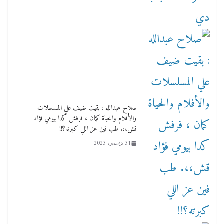
صلاح عبدالله : بقيت ضيف علي المسلسلات
والأفلام والحياة كمان ، فرفش كدا بيومي فؤاد
قش،،. طب فين عز اللي كبرته؟!!
31 ديسمبر، 2023