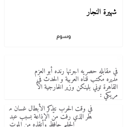
شهيرة النجار
وسوم
في مقابله حصريه اجرتها رنده أبو العزم
مديره مكتب قناه العربية و الحدث في
القاهرة توني بلينكن وزير الخارجية الأ
مريكي :
في وقت الحرب نتذكر الأبطال غسان م
طر الذي رفت منّ الإذاعة بسبب عبد
الحليم حافظ وأنقذه من الموت