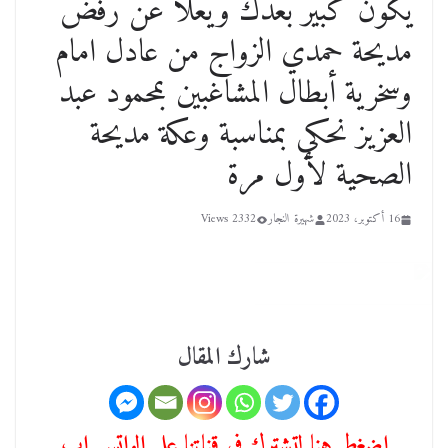
يكون كبير بعدك ويعلا عن رفض
مديحة حمدي الزواج من عادل امام
وسخرية أبطال المشاغبين بمحمود عبد
العزيز نحكي بمناسبة وعكة مديحة
الصحية لأول مرة
16 أكتوبر، 2023
شهيرة النجار
2332 Views
شارك المقال
اضغط هنا لتشترك في قناتنا علي الواتس اب