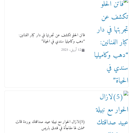
ورحل أبو القانون الدولي هكذا نعي المستشار سامح
عبد الحكم استاذه مفيد شهاب
15 فبراير، 2026
فاتن الحلو تكشف عن تجربتها في دار كبار الفنانين:
“دهب وكاميليا سندي في الحياة”
12 أبريل، 2025
لجنة النقل والمواصلات بمجلس النواب ترسم خارطة
طريق لتطوير المنظومة .. ومصيلحي يطالب بـ«لجان
نوعية متخصصة» وربط التمويل بالإنجاز.
4 فبراير، 2026
(5)لازال الحوار مع نبيلة عبيد صداقتك بوردة قالت
عملت لها مفاجأة في فندق باريس