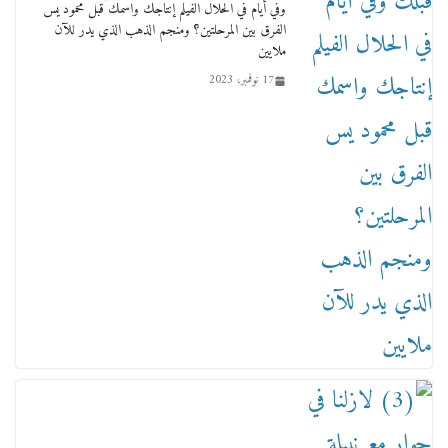
وفي أيام في الحلال الفيلم إنتاجك واسمك قبل محمود يس
الفرق بين المرحلتين؟ ومنجم الذهب الذي يدر للآن
ملايين
17 نوفمبر، 2023
من مذكراتي علي هامش الأفراح حته كدا كهارب
تودي تحت الشمس يا ورا الشمس ووصفة كيف
تكون سمسار فنانين لناس مش مفهومين
12 يناير، 2026