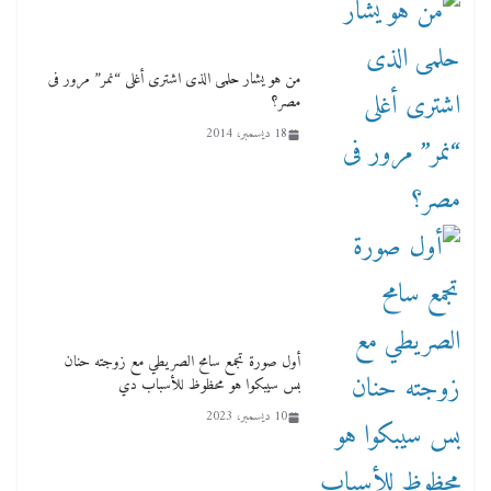
من هو يشار حلمى الذى اشترى أغلى “نمر” مرور فى
مصر؟
18 ديسمبر، 2014
أول صورة تجمع سامح الصريطي مع زوجته حنان
بس سيبكوا هو محظوظ للأسباب دي
10 ديسمبر، 2023