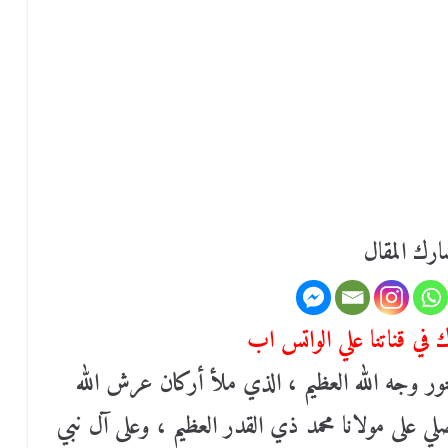
رك المقال
في قناتنا علي الواتس اب
نور وجه اللّٰه العظيم ، الذي ملأ أركان عرش اللّٰه
تصلي على مولانا محمد ذي القدر العظيم ، وعلى آل نبي