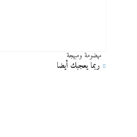
مهضومة ومبهجة
ربما يعجبك أيضا