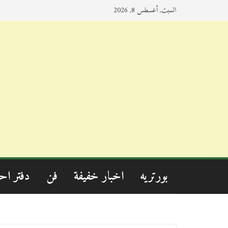
السبت, أغسطس 8, 2026
بورتريه
اخبار خفيفة
فن
دفتر اح