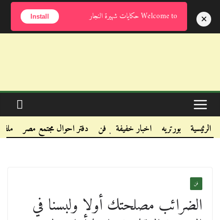
الخميس, أغسطس 6, 2026
Welcome to حكايات شهيرة النجار
×
Install
.
.
الرئيسية
بورتريه
اخبار خفيفة
فن
دفتر احوال مجتمع مصر
ملفا
.
فن
الضرائب مصلحتك أولا ولبسنا في