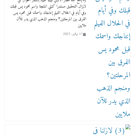
(4)مع نجمة مصر الأولي نبيلة عبيد يستمر الحوار: في
17 يناير، 2026
لايزال التحقيق مستمرا كنتي المنتجة واسم محمود يس قبلك
وفي أيام في الحلال الفيلم إنتاجك واسمك قبل محمود يس
الفرق بين المرحلتين؟ ومنجم الذهب الذي يدر للآن
ملايين
17 نوفمبر، 2023
من مذكراتي علي هامش الأفراح حته كدا كهارب
تودي تحت الشمس يا ورا الشمس ووصفة كيف
تكون سمسار فنانين لناس مش مفهومين
12 يناير، 2026