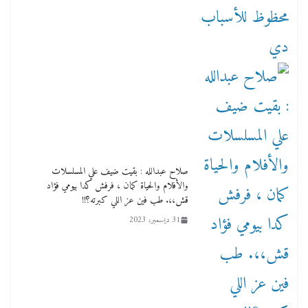
صلاح عبدالله : بقيت ضيف علي المسلسلات
والأفلام والحياة كمان ، فرفش كدا بيومي فؤاد
قش،،. طب فين عز اللي كبرته؟!!
31 ديسمبر، 2023