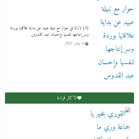
(3) لازلنا في حوار مع نبيلة عبيد عن بداية علاقتها بوردة
وسر إنتاجها لنفسها وإحسان عبد القدوس
16 نوفمبر، 2023
عاجل قيد حركته وهتك عرضه بالقوة”.. جنايات
دمنهور تصدر حيثيات حبس المتهم بالاعتداء على
الطفل ياسين
12 ديسمبر، 2025
الاكثر قراءة
لنا ان نفخر جمعيا إنجلترا تحتفل بمرور 10 سنوات