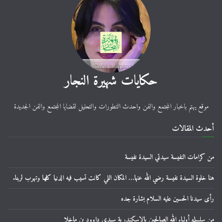
حكايات شهيرة النجار
موقع يهتم باخبار المجتمع والفن واحدث التطورات والتحليل لقضايا المجتمع والفن الجديدة
أحدث المقالات
من كرامات النفيسة سيدتي السيدة نفيسة
هنا خلوة السيدة نفيسة رضي الله عنها… المكان اللي كانت تسيب فيه الدنيا كلها وتهرب لربنا.
رأى سيدنا الحسين عليه السلام بشارة جده
من سلسله أولياء الله الصالحين بالإسكندرية سيدي داوود بن ماخلا