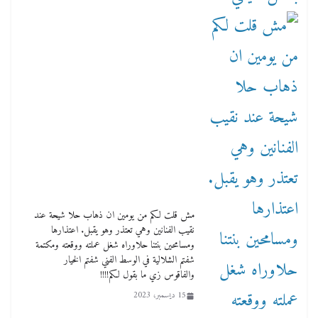
مش قلت لكم من يومين ان ذهاب حلا شيحة عند
نقيب الفنانين وهي تعتذر وهو يقبل. اعتذارها
ومسامحين بنتنا حلاوراه شغل عملته ووقعته ومكتمة
شفتم الشلالية في الوسط الفني شفتم الخيار
والفاقوس زي ما بقول لكم!!!!
15 ديسمبر، 2023