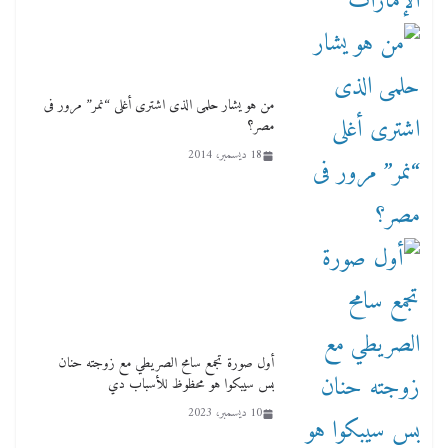
من هو يشار حلمى الذى اشترى أغلى “نمر” مرور فى
مصر؟
18 ديسمبر، 2014
أول صورة تجمع سامح الصريطي مع زوجته حنان
بس سيبكوا هو محظوظ للأسباب دي
10 ديسمبر، 2023