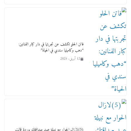
ورحل أبو القانون الدولي هكذا نعي المستشار سامح
عبد الحكم استاذه مفيد شهاب
15 فبراير، 2026
فاتن الحلو تكشف عن تجربتها في دار كبار الفنانين:
“دهب وكاميليا سندي في الحياة”
12 أبريل، 2025
لجنة النقل والمواصلات بمجلس النواب ترسم خارطة
طريق لتطوير المنظومة .. ومصيلحي يطالب بـ«لجان
نوعية متخصصة» وربط التمويل بالإنجاز.
4 فبراير، 2026
(5)لازال الحوار مع نبيلة عبيد صداقتك بوردة قالت