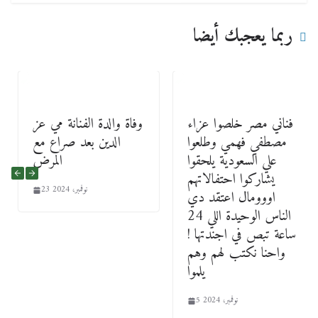
ربما يعجبك أيضا
فناني مصر خلصوا عزاء
وفاة والدة الفنانة مي عز
مصطفي فهمي وطلعوا
الدين بعد صراع مع
علي السعودية يلحقوا
المرض
يشاركوا احتفالاتهم
23 نوفمبر، 2024
اووومال اعتقد دي
الناس الوحيدة اللي 24
ساعة تبص في اجندتها !
واحنا نكتب لهم وهم
يلموا
5 نوفمبر، 2024