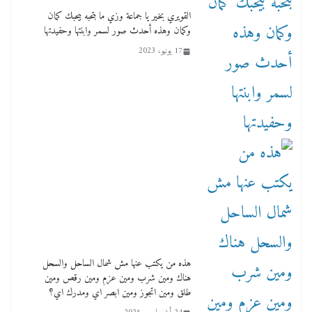
لأول فرع لمدارس لها بمصر في فينا بحضور ولي
القويري بخير يا جماعة وزي ما بتحبه بيحبك كمان
العهد
وكمان وهذه أحدث صور لسمر وابنتها وحفيدتها
2 أبريل، 2026
17 يونيو، 2023
هذه من يكتب عنها مش شمال الساحل والسحل
هناك ومين شرب ومين عزم ومين رقص ومين
طلق ومين اتجوز ومين ابصر اي ومدرك اي؟