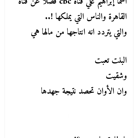
اسما إبراهيم علي قناة cbc فضلاً عن قناة
القاهرة والناس التي يملكها !..
والتي يتردد انه انتاجها من مالها هي
البنت تعبت
وشقيت
وان الأوان تحصد نتيجة جهدها