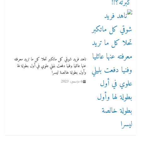
ناهد فريد شوقي كل ماتكبر تحلا كل ما تريد معرفته
عنها عائليا وفنيا دفعت بليلي علوي في أول بطولة لها
وأول بطولة خالصة ليسرا
6 ديسمبر، 2023