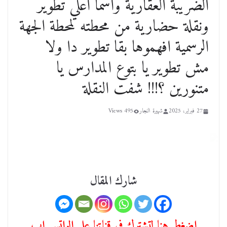
الضريبة العقارية واسما أعلي تطوير
ونقلة حضارية من محطته لمحطة الجهة
الرسمية افهموها بقا تطوير دا ولا
مش تطوير يا بتوع المدارس يا
متنورين ؟!!! شفت النقلة
27 فبراير، 2025
شهيرة النجار
495 Views
شارك المقال
اضغط هنا لتشترك في قناتنا علي الواتس اب