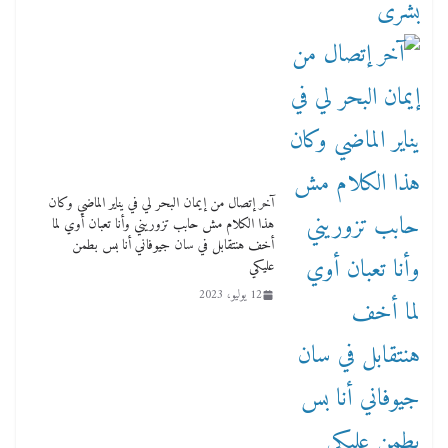
آخر إتصال من إيمان البحر لي في يناير الماضي وكان
هذا الكلام مش حابب تزوريني وأنا تعبان أوي لما
أخف هنتقابل في سان جيوفاني أنا بس بطمن
عليكي
12 يوليو، 2023