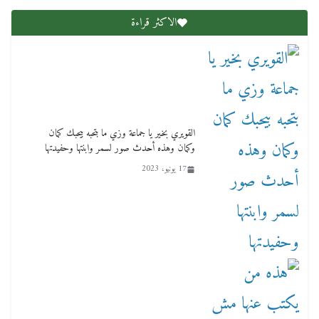
الاكثر قراءة
لنا ان نفخر جمعيا إنجلترا تحتفل بمرور 10 سنوات
لأول فرع لمدارس لها بمصر في فينا بحضور ولي
القويري بخير يا جماعة وزي ما بتحبه بيحبك كمان
العهد
وكمان وهذه أحدث صور لسمر وابنتها وحفيدتها
2 أبريل، 2026
17 يونيو، 2023