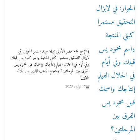
وفاة أسطورة الثمانيات وجيل العصر الذهبي طاهر
القويري ملك الدعاية لأشهر بسكويت في مصر
(4)مع نجمة مصر الأولي نبيلة عبيد يستمر الحوار: في
17 يناير، 2026
لايزال التحقيق مستمرا كنتي المنتجة واسم محمود يس قبلك
وفي أيام في الحلال الفيلم إنتاجك واسمك قبل محمود يس
الفرق بين المرحلتين؟ ومنجم الذهب الذي يدر للآن
ملايين
17 نوفمبر، 2023
من مذكراتي علي هامش الأفراح حته كدا كهارب