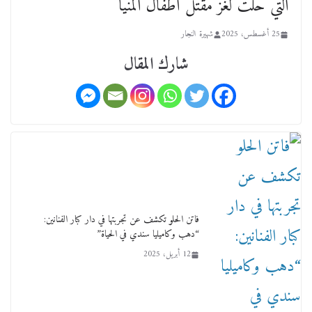
التي حلت لغز مقتل أطفال المنيا
أحد ودفنه في هدوء الأحد الماضي
18 فبراير، 2026
25 أغسطس، 2025
شهيرة النجار
شارك المقال
ورحل أبو القانون الدولي هكذا نعي المستشار سامح
عبد الحكم استاذه مفيد شهاب
15 فبراير، 2026
فاتن الحلو تكشف عن تجربتها في دار كبار الفنانين:
“دهب وكاميليا سندي في الحياة”
12 أبريل، 2025