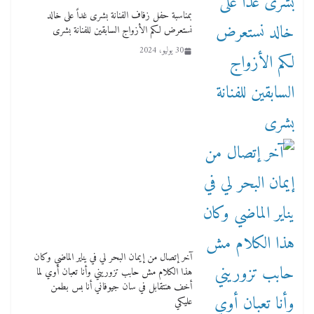
بمناسبة حفل زفاف الفنانة بشرى غداً على خالد
نستعرض لكم الأزواج السابقين للفنانة بشرى
30 يوليو، 2024
آخر إتصال من إيمان البحر لي في يناير الماضي وكان
هذا الكلام مش حابب تزوريني وأنا تعبان أوي لما
أخف هنتقابل في سان جيوفاني أنا بس بطمن
عليكي