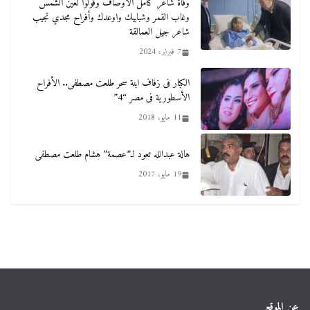
وفاة شاعر كامل الأوصاف وقولوا لعين الشمس
وغاب القمر وشبابيك واوعدك وأفراح مجدي نجيب
شاعر جيل العمالقة
7 فبراير، 2024
الكبار فى زفاف ابنة سحر طلعت مصطفى.. الأفراح
الأسطورية فى مصر “4”
11 مايو، 2018
هالة عبدالله تعود لـ”عصمة” هشام طلعت مصطفى
19 مايو، 2017
عن الموقع