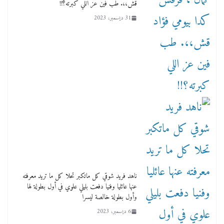
قش،،. طب فين عز اللي كبرته؟!!
31 ديسمبر، 2023
ناهد فريد شوقي كل ماتكبر تحلا كل ما تريد معرفته
عنها عائليا وفنيا دفعت بليلي علوي في أول بطولة لها
وأول بطولة خالصة ليسرا
6 ديسمبر، 2023