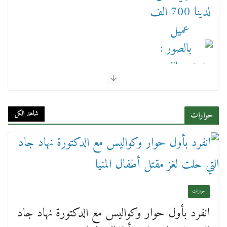
بالصور : بحضور الفريق كامل الوزير وزير النقل
وقيادات النقل البحري.. غرفة الملاحة تنظم حفل
إفطارها السنوي
شاهد الكل
حوارات
4 مارس، 2026
حوارات
انفرد بأول حوار وكواليس مع الدكتورة نهاد جاد
عن عمر يناهز ال99 عاما وشهر رحيل شقيق ميشيل