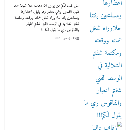
مش قلت لكم من يومين ان ذهاب حلا شيحة عند
نقيب الفنانين وهي تعتذر وهو يقبل. اعتذارها
ومسامحين بنتنا حلاوراه شغل عملته ووقعته ومكتمة
شفتم الشلالية في الوسط الفني شفتم الخيار
والفاقوس زي ما بقول لكم!!!!
15 ديسمبر، 2023