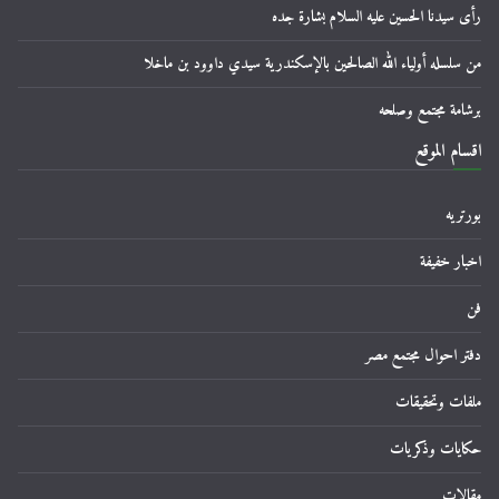
رأى سيدنا الحسين عليه السلام بشارة جده
من سلسله أولياء الله الصالحين بالإسكندرية سيدي داوود بن ماخلا
برشامة مجتمع وصلحه
اقسام الموقع
بورتريه
اخبار خفيفة
فن
دفتر احوال مجتمع مصر
ملفات وتحقيقات
حكايات وذكريات
مقالات