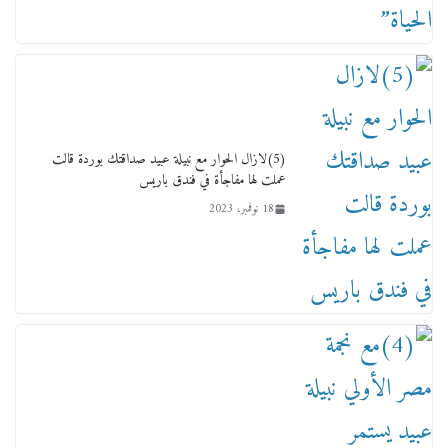
لجنة النقل والمواصلات بمجلس النواب ترسم خارطة
طريق لتطوير المنظومة .. ومصيلحي يطالب بـ«لجان
نوعية متخصصة» وربط التمويل بالإنجاز.
4 فبراير، 2026
(5)لازال الحوار مع نبيلة عبيد صداقتك بوردة قالت
عملت لها مفاجأة في فندق باريس
18 نوفمبر، 2023
ماذا تعرف عن القويري غير انه بتاع الشمعدان
والإعلانات ؟
18 يناير، 2026