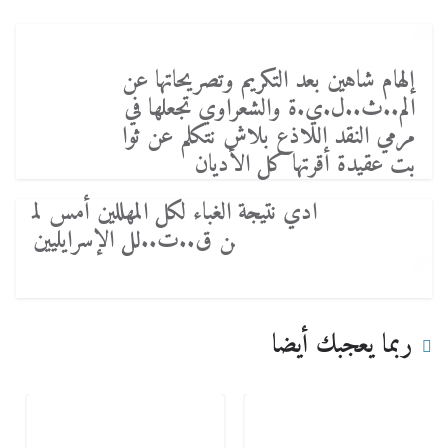
إلهام شاهين بعد التكريم وتصريحاتها عن
الم..ث..ل.ي.ة والشعراوي تجعلها في
مرمي النقد اللاذع بلاش نتكلم عن ثوا
بت عقيدة أقرتها كل الأديان
ادي نتيجة الغباء لكل المهللين أمس لم
ن ق..ت..لل الإسرايليين
ربما يعجبك أيضا