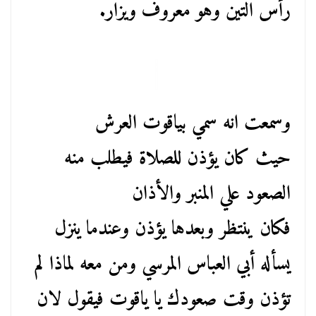
رأس التين وهو معروف ويزار.
وسمعت انه سمي بياقوت العرش
حيث كان يؤذن للصلاة فيطلب منه
الصعود علي المنبر والأذان
فكان ينتظر وبعدها يؤذن وعندما ينزل
يسأله أبي العباس المرسي ومن معه لماذا لم
تؤذن وقت صعودك يا ياقوت فيقول لان