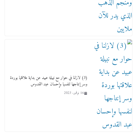
تودي تحت الشمس يا ورا الشمس ووصفة كيف
تكون سمسار فنانين لناس مش مفهومين
12 يناير، 2026
(3) لازلنا في حوار مع نبيلة عبيد عن بداية علاقتها بوردة
وسر إنتاجها لنفسها وإحسان عبد القدوس
16 نوفمبر، 2023
عاجل قيد حركته وهتك عرضه بالقوة”.. جنايات
دمنهور تصدر حيثيات حبس المتهم بالاعتداء على
الطفل ياسين
12 ديسمبر، 2025