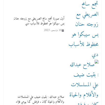
أول صورة تجمع سامح الصريطي مع زوجته حنان
بس سيبكوا هو محظوظ للأسباب دي
10 ديسمبر، 2023
صلاح عبدالله : بقيت ضيف علي المسلسلات
والأفلام والحياة كمان ، فرفش كدا بيومي فؤاد