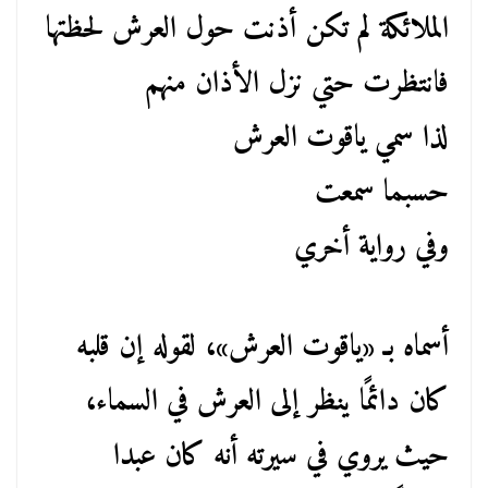
الملائكة لم تكن أذنت حول العرش لحظتها
فانتظرت حتي نزل الأذان منهم
لذا سمي ياقوت العرش
حسبما سمعت
وفي رواية أخري
أسماه بـ «ياقوت العرش»، لقوله إن قلبه
كان دائمًا ينظر إلى العرش في السماء،
حيث يروي في سيرته أنه كان عبدا