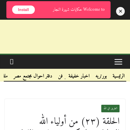
الأحد, أغسطس 9, 2026
Welcome to حكايات شهيرة النجار
×
Install
.
.
الرئيسية
بورتريه
اخبار خفيفة
فن
دفتر احوال مجتمع مصر
ملفا
.
الطريق الي الله
الحلقة (٢٣) من أولياء الله