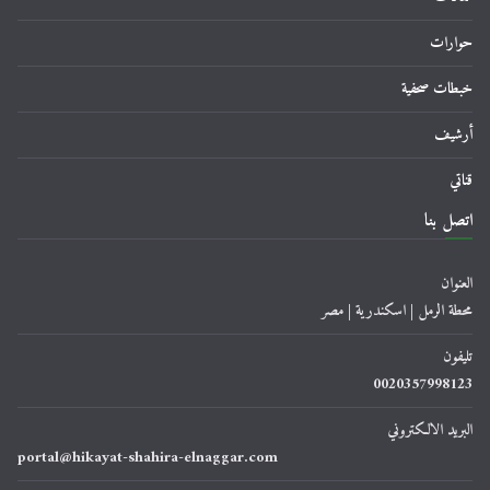
حوارات
خبطات صحفية
أرشيف
قناتي
اتصل بنا
العنوان
محطة الرمل | اسكندرية | مصر
تليفون
0020357998123
البريد الالكتروني
portal@hikayat-shahira-elnaggar.com