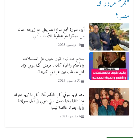
أول صورة تجمع سامح الصريطي مع زوجته حنان
بس سيبكوا هو محظوظ للأسباب دي
10 ديسمبر، 2023
صلاح عبدالله : بقيت ضيف علي المسلسلات
والأفلام والحياة كمان ، فرفش كدا بيومي فؤاد
قش،،. طب فين عز اللي كبرته؟!!
31 ديسمبر، 2023
ناهد فريد شوقي كل ماتكبر تحلا كل ما تريد معرفته
عنها عائليا وفنيا دفعت بليلي علوي في أول بطولة لها
وأول بطولة خالصة ليسرا
6 ديسمبر، 2023