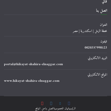
قناتي
اتصل بنا
العنوان
محطة الرمل | اسكندرية | مصر
تليفون
0020357998123
البريد الالكتروني
portal@hikayat-shahira-elnaggar.com
الموقع الالكتروني
www.hikayat-shahira-elnaggar.com
الرئيسية
ﺑﻴﺎﻥ اﻟﺨﺼﻮﺻﻴﺔ
اتصل بنا
عن الموقع