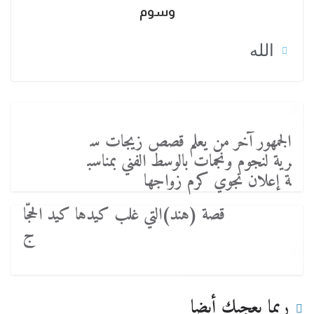
وسوم
الله
الجمهور آخر من يعلم قصص زيجات س
رية لنجوم ونجمات بالوسط الفني بمناسب
ة إعلان نجوي كرم زواجها
قصة (هند)التي غلب كيدها كيد الحجّا
ج
ربما يعجبك أيضا