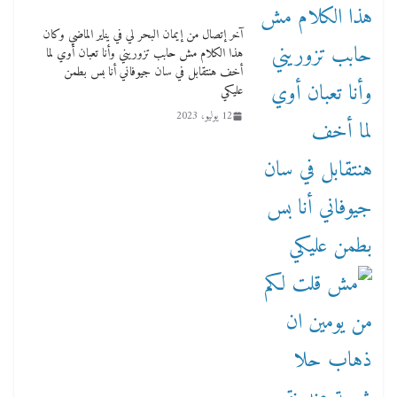
آخر إتصال من إيمان البحر لي في يناير الماضي وكان
هذا الكلام مش حابب تزوريني وأنا تعبان أوي لما
أخف هنتقابل في سان جيوفاني أنا بس بطمن
عليكي
12 يوليو، 2023