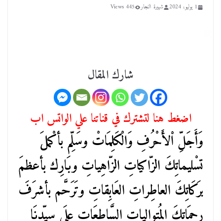
1 يوليو، 2024
شهيرة النجار
445 Views
شارك المقال
اضغط هنا لتشترك في قناتنا علي الواتس اب
وَأَجَلِّ اْلأَحْرُفِ وَالْكَلِمَاتْ وسَلِّم بأكْملَ
تسْليماتِكَ الزّاكياتِ الزّاهِياتِ وبَارِك بأعظمَ
برَكَاتِكَ العاطِراتِ العَابِقاتِ وتَرَحَّم بأشرَفَ
رحمَاتِكَ المُتوالياتِ السَّاطعَاتِ علَى سيّدنَا