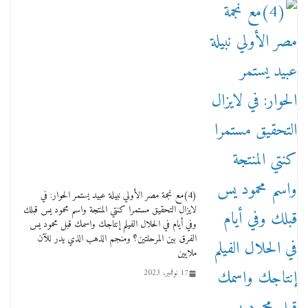
ماذا تعرف عن القويري غير انه بتاع الشمعدان
والإعلانات ؟
18 يناير، 2026
وفاة أسطورة الثمانيات وجيل العصر الذهبي طاهر
القويري ملك الدعاية لأشهر بسكويت في مصر
(4)مع نجمة مصر الأولي نبيلة عبيد يستمر الحوار: في
17 يناير، 2026
لايزال التحقيق مستمرا كنتي المنتجة واسم محمود يس قبلك
وفي أيام في الحلال الفيلم إنتاجك واسمك قبل محمود يس
الفرق بين المرحلتين؟ ومنجم الذهب الذي يدر للآن
ملايين
17 نوفمبر، 2023