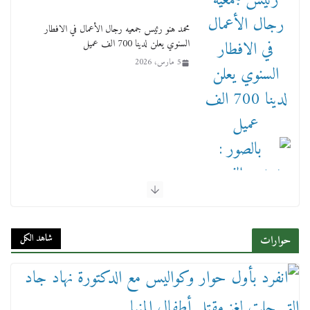
محمد هنو رئيس جمعيه رجال الأعمال في الافطار
السنوي يعلن لدينا 700 الف عميل
5 مارس، 2026
بالصور : بحضور الفريق كامل الوزير وزير النقل
وقيادات النقل البحري.. غرفة الملاحة تنظم حفل
إفطارها السنوي
شاهد الكل
حوارات
4 مارس، 2026