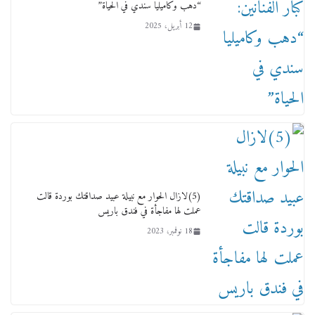
“دهب وكاميليا سندي في الحياة”
12 أبريل، 2025
لجنة النقل والمواصلات بمجلس النواب ترسم خارطة
طريق لتطوير المنظومة .. ومصيلحي يطالب بـ«لجان
نوعية متخصصة» وربط التمويل بالإنجاز.
4 فبراير، 2026
(5)لازال الحوار مع نبيلة عبيد صداقتك بوردة قالت
عملت لها مفاجأة في فندق باريس
18 نوفمبر، 2023