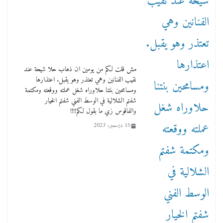
مش قلت لكم من يومين ان ذهاب حلا شيحة عند
نقيب الفنانين وهي تعتذر وهو يقبل. اعتذارها
ومسامحين بنتنا حلاوراه شغل عملته ووقعته ومكتمة
شفتم الشلالية في الوسط الفني شفتم الخيار
والفاقوس زي ما بقول لكم!!!!
15 ديسمبر، 2023