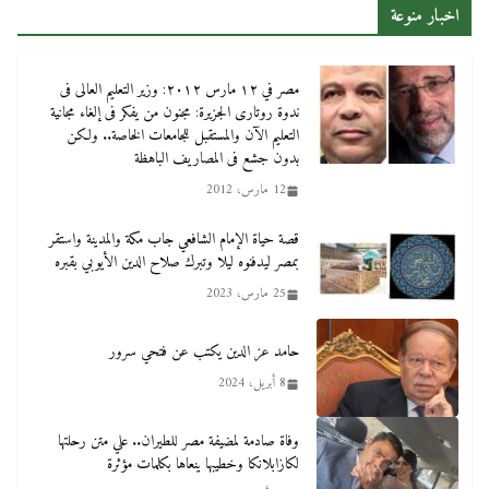
اخبار منوعة
مصر في ١٢ مارس ٢٠١٢: وزير التعليم العالى فى
ندوة روتارى الجزيرة: مجنون من يفكر فى إلغاء مجانية
التعليم الآن والمستقبل للجامعات الخاصة.. ولكن
بدون جشع فى المصاريف الباهظة
12 مارس، 2012
قصة حياة الإمام الشافعي جاب مكة والمدينة واستقر
بمصر ليدفنوه ليلا وتبرك صلاح الدين الأيوبي بقبره
25 مارس، 2023
حامد عز الدين يكتب عن فتحي سرور
8 أبريل، 2024
وفاة صادمة لمضيفة مصر للطيران.. علي متن رحلتها
لكازابلانكا وخطيبها ينعاها بكلمات مؤثرة