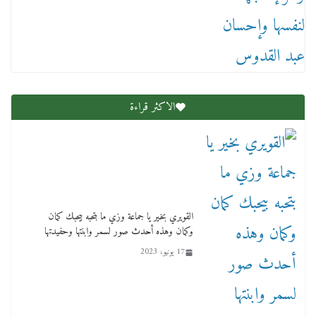
عاجل قيد حركته وهتك عرضه بالقوة”.. جنايات
دمنهور تصدر حيثيات حبس المتهم بالاعتداء على
الطفل ياسين
12 ديسمبر، 2025
الاكثر قراءة
لنا ان نفخر جمعيا إنجلترا تحتفل بمرور 10 سنوات
لأول فرع لمدارس لها بمصر في فينا بحضور ولي
القويري بخير يا جماعة وزي ما بتحبه بيحبك كمان
العهد
وكمان وهذه أحدث صور لسمر وابنتها وحفيدتها
2 أبريل، 2026
17 يونيو، 2023