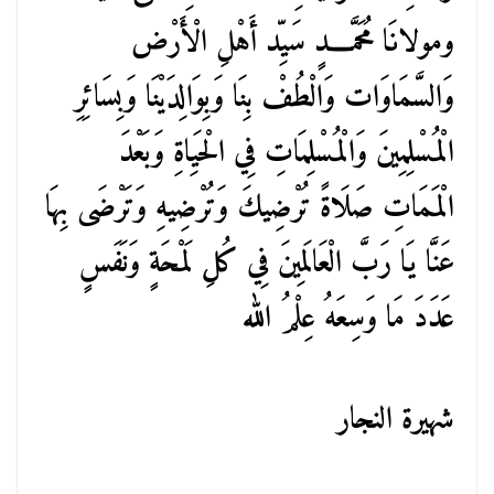
ومولانَا مُحَمَّــــدٍ سَيِّد أَهْلِ الْأَرْض
وَالسَّمَاوَات وَالْطُفْ بِنَا وَبِوَالِدَيْنَا وَبِسَائِرِ
الْمُسْلِمِينَ وَالْمُسْلِمَاتِ فِي الْحَيِاةِ وَبَعْدَ
الْمَمَاتِ صَلَاةً تُرْضِيكَ وَتُرْضِيهِ وَتَرْضَى بِهَا
عَنَّا يَا رَبَّ الْعَالَمِينَ فِي كُلِ لَمْحَةٍ وَنَفَسٍ
عَدَدَ مَا وَسِعَهُ عِلْمُ الله
شهيرة النجار