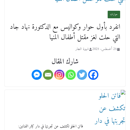
حوارات
انفرد بأول حوار وكواليس مع الدكتورة نهاد جاد
عن عمر يناهز ال99 عاما وشهر رحيل شقيق ميشيل
التي حلت لغز مقتل أطفال المنيا
أحد ودفنه في هدوء الأحد الماضي
18 فبراير، 2026
25 أغسطس، 2025
شهيرة النجار
شارك المقال
ورحل أبو القانون الدولي هكذا نعي المستشار سامح
عبد الحكم استاذه مفيد شهاب
15 فبراير، 2026
فاتن الحلو تكشف عن تجربتها في دار كبار الفنانين: