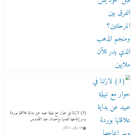
من مذكراتي علي هامش الأفراح حته كدا كهارب
تودي تحت الشمس يا ورا الشمس ووصفة كيف
تكون سمسار فنانين لناس مش مفهومين
12 يناير، 2026
(3) لازلنا في حوار مع نبيلة عبيد عن بداية علاقتها بوردة
وسر إنتاجها لنفسها وإحسان عبد القدوس
16 نوفمبر، 2023