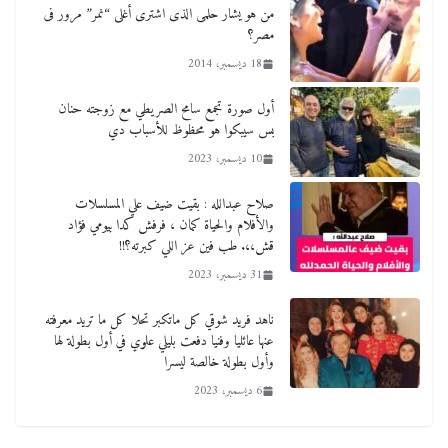
من هو يشار حلمى الذى اشترى أغلى “نمر” مرور فى
مصر؟
18 ديسمبر، 2014
أول صورة تجمع سامح الصريطي مع زوجته حنان
بس سيبكوا هو محظوظ للأسباب دي
10 ديسمبر، 2023
صلاح عبدالله : بقيت ضيف علي المسلسلات
والأفلام والحياة كمان ، فرفش كدا بيومي فؤاد
قش،،. طب فين عز اللي كبرته؟!!
31 ديسمبر، 2023
ناهد فريد شوقي كل ماتكبر تحلا كل ما تريد معرفته
عنها عائليا وفنيا دفعت بليلي علوي في أول بطولة لها
وأول بطولة خالصة ليسرا
6 ديسمبر، 2023