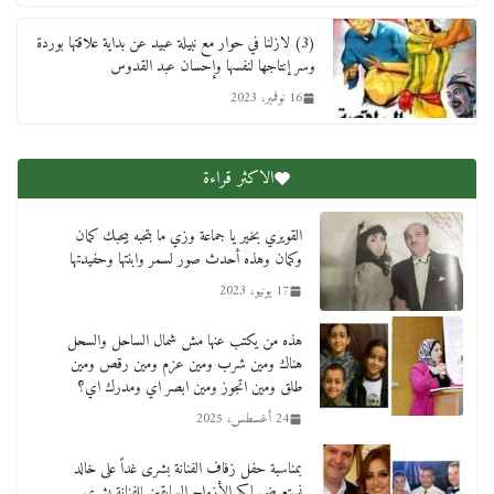
(3) لازلنا في حوار مع نبيلة عبيد عن بداية علاقتها بوردة
وسر إنتاجها لنفسها وإحسان عبد القدوس
16 نوفمبر، 2023
الاكثر قراءة
القويري بخير يا جماعة وزي ما بتحبه بيحبك كمان
وكمان وهذه أحدث صور لسمر وابنتها وحفيدتها
17 يونيو، 2023
هذه من يكتب عنها مش شمال الساحل والسحل
هناك ومين شرب ومين عزم ومين رقص ومين
طلق ومين اتجوز ومين ابصر اي ومدرك اي؟
24 أغسطس، 2025
بمناسبة حفل زفاف الفنانة بشرى غداً على خالد
نستعرض لكم الأزواج السابقين للفنانة بشرى