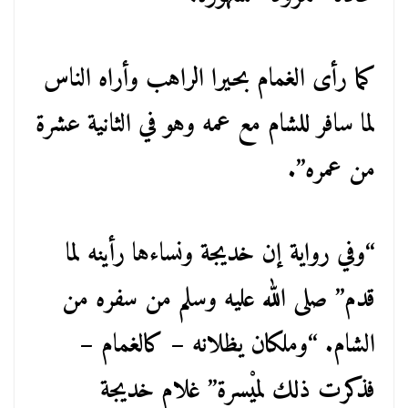
كما رأى الغمام بحيرا الراهب وأراه الناس
لما سافر للشام مع عمه وهو في الثانية عشرة
من عمره”.
“وفي رواية إن خديجة ونساءها رأينه لما
قدم” صلى الله عليه وسلم من سفره من
الشام. “وملكان يظلانه – كالغمام –
فذكرت ذلك لميْسرة” غلام خديجة