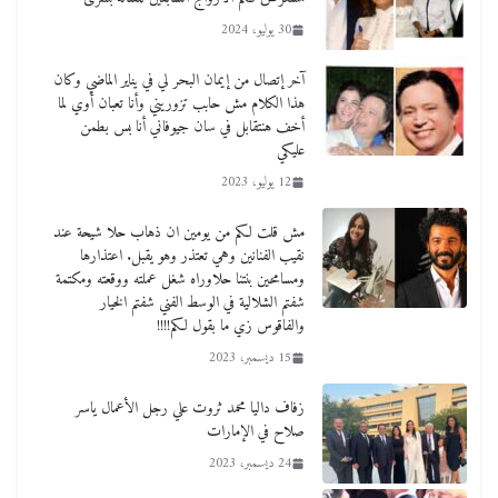
30 يوليو، 2024
آخر إتصال من إيمان البحر لي في يناير الماضي وكان
هذا الكلام مش حابب تزوريني وأنا تعبان أوي لما
أخف هنتقابل في سان جيوفاني أنا بس بطمن
عليكي
12 يوليو، 2023
مش قلت لكم من يومين ان ذهاب حلا شيحة عند
نقيب الفنانين وهي تعتذر وهو يقبل. اعتذارها
ومسامحين بنتنا حلاوراه شغل عملته ووقعته ومكتمة
شفتم الشلالية في الوسط الفني شفتم الخيار
والفاقوس زي ما بقول لكم!!!!
15 ديسمبر، 2023
زفاف داليا محمد ثروت علي رجل الأعمال ياسر
صلاح في الإمارات
24 ديسمبر، 2023