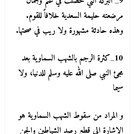
9_ البركة التي حصلت في غنم وجمال
مرضعته حليمة السعدية خلافاً للقوم.
وهذه حادثة مشهورة ولا ريب في صحتها.
10_كثرة الرجم بالشهب السماوية بعد
مجئ النبي صلى الله عليه وسلم للدنيا، ولا
سيما
و المراد من سقوط الشهب السماوية هو
الإشارة الى قطع رصد الشياطين والجن