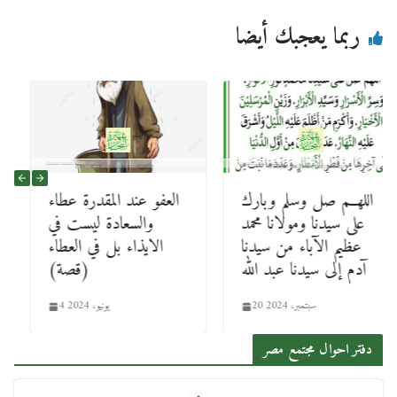
ربما يعجبك أيضا
اللهــم صل وسلم وبارك
العفو عند المقدرة عطاء
على سيدنا ومولانا محمد
والسعادة ليست في
عظيم الآباء من سيدنا
الايذاء بل في العطاء
آدم إلى سيدنا عبد الله
(قصة)
20 سبتمبر، 2024
4 يونيو، 2024
دفتر احوال مجتمع مصر