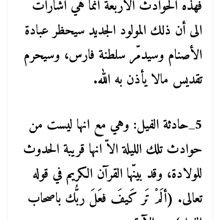
فهذه الحوادث الأربعة انما هي اشارات
الى أن ذلك المولود الجديد سيحظر عبادة
الأصنام وسيدمّر سلطنة فارس، وسيحرم
تقديس مالا يأذن به الله.
5_حادثة الفيل: وهي مع انها ليست من
حوادث تلك الليلة الاّ انها قريبة الحدوث
للولادة، وقد بينّها القرآن الكريم في قوله
تعالى. (ألَمْ تَر كَيفَ فعَلَ ربُّك باصحاب