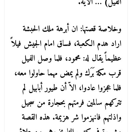
الفيل) … الآية.
وخلاصة قصتها: ان أبرهة ملك الحبشة
اراد هدم الكعبة، فساق امام الجيش فيلاً
عظيماً يقال له: محمود، فلما وصل الفيل
قرب مكة بَرَك ولم يمض مهما حاولوا معه،
فلما عجزوا عادوا، الاّ أن طيور أبابيل لم
تتركهم سالمين فرمتهم بحجارة من سجيل
واذلتهم فانهزموا شر هزيمة. هذه القصة