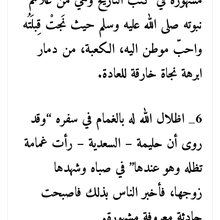
مشهورة في كتب التاريخ وهي من علائم
نبوته صلى الله عليه وسلم حيث نَجتْ قِبلَتُه
واحبّ موطن اليه، الكعبة، من دمار
ابرهة نجاة خارقة للعادة.
6_ اظلال الله له بالغمام في سفره “وقد
روى أن حليمة – السعدية – رأت غمامة
تظله وهو عندها” في صباه وشهدها
زوجها، فأخبر الناس بذلك فاصبحت
حادثة معروفة مشهورة.