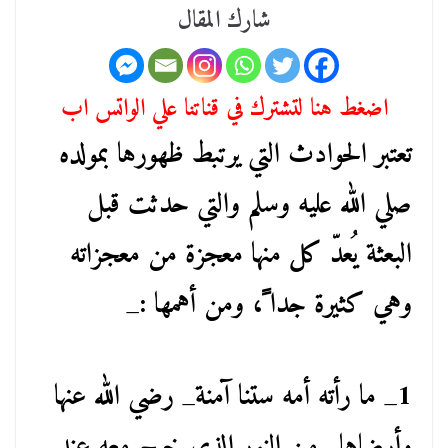
شارك المقال
اضغط هنا لتشترك في قناتنا علي الواتس اب
تعتبر الحوادث التي يرتبط ظهورها بمولده
صلي الله عليه وسلم والتي حدثت قبل
البعثة يُعدّ كل منها معجزة من معجزاته
وهي كثيرة جدا ً، ومن أهمها :_
1_ ما رأته أمه ستنا آمنة_ رضي الله عنها
وأرضاها _من النور الذي خرج معه عند