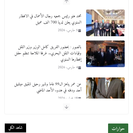
محمد هنو رئيس جمعيه رجال الأعمال في الافطار
السنوي يعلن لدينا 700 الف عميل
5 مارس، 2026
بالصور : بحضور الفريق كامل الوزير وزير النقل
وقيادات النقل البحري.. غرفة الملاحة تنظم حفل
إفطارها السنوي
4 مارس، 2026
عن عمر يناهز ال99 عاما وشهر رحيل شقيق ميشيل
أحد ودفنه في هدوء الأحد الماضي
18 فبراير، 2026
ورحل أبو القانون الدولي هكذا نعي المستشار سامح
عبد الحكم استاذه مفيد شهاب
شاهد الكل
حوارات
15 فبراير، 2026