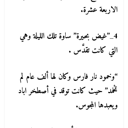
الاربعة عشرة.
4_”غيض بحيرة” ساوة تلك الليلة وهي
التي كانت تقدَّس .
“وخمود نار فارس وكان لها ألف عام لم
تخْمد” حيث كانت توقد في أصطخر اباد
ويعبدها المجوس.