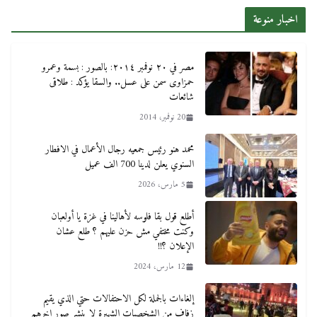
اخبار منوعة
مصر في ٢٠ نوفمبر ٢٠١٤: بالصور : بسمة وعمرو
حمزاوى سمن على عسل.. والسقا يؤكد : طلاقى
شائعات
20 نوفمبر، 2014
محمد هنو رئيس جمعيه رجال الأعمال في الافطار
السنوي يعلن لدينا 700 الف عميل
5 مارس، 2026
أطلع قول بقا فلوسه لأهالينا في غزة يا أولعبان
وكنت مختفي مش حزن عليهم ؟ طلع عشان
الإعلان ؟!!
12 مارس، 2024
إلغاءات بالجملة لكل الاحتفالات حتي الذي يقيم
زفاف من الشخصيات الشهيرة لا ينشر صور اخرهم