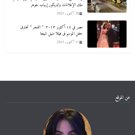
ملك الإعلانات والديكور إيهاب جوهر
20 أكتوبر، 2023
مصر في ١٧ أكتوبر ٢٠١٣: ” الفجر ” تخترق
حفل الموسم فى فيللا منيل شيحة
17 أكتوبر، 2013
عن الموقع