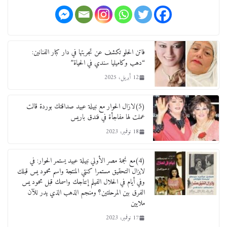
عاجل قيد حركته وهتك عرضه بالقوة”.. جنايات
دمنهور تصدر حيثيات حبس المتهم بالاعتداء على
الطفل ياسين
فاتن الحلو تكشف عن تجربتها في دار كبار الفنانين:
“دهب وكاميليا سندي في الحياة”
12 ديسمبر، 2025
12 أبريل، 2025
لنا ان نفخر جمعيا إنجلترا تحتفل بمرور 10 سنوات
لأول فرع لمدارس لها بمصر في فينا بحضور ولي
(5)لازال الحوار مع نبيلة عبيد صداقتك بوردة قالت
العهد
عملت لها مفاجأة في فندق باريس
2 أبريل، 2026
18 نوفمبر، 2023
(4)مع نجمة مصر الأولي نبيلة عبيد يستمر الحوار: في
لايزال التحقيق مستمرا كنتي المنتجة واسم محمود يس قبلك
وفي أيام في الحلال الفيلم إنتاجك واسمك قبل محمود يس
الفرق بين المرحلتين؟ ومنجم الذهب الذي يدر للآن
ملايين
17 نوفمبر، 2023