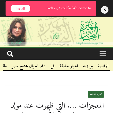
الخميس, أغسطس 6, 2026
Welcome to حكايات شهيرة النجار
×
Install
.
.
.
الرئيسية
بورتريه
اخبار خفيفة
فن
دفتر احوال مجتمع مصر
ملفا
الطريق الي الله
المعجزات …. التي ظهرت عند مولد