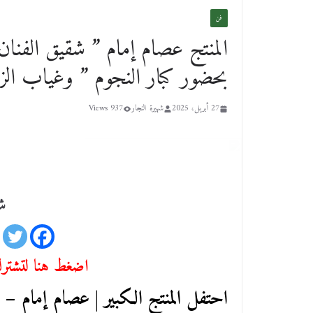
فن
المنتج عصام إمام ” شقيق الفنان 
بحضور كبار النجوم ” وغياب الزع
27 أبريل، 2025
شهيرة النجار
937 Views
شا
اضغط هنا لتشترك 
احتفل المنتج الكبير | عصام إمام – ش