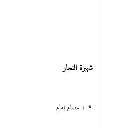
شهيرة النجار
عصام إمام