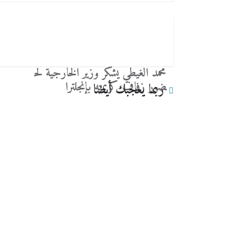
محمد الغيطي يشكر وزير الخارجية لح
ضور زفاف كريمته بإنجلترا
ربما يعجبك أيضا