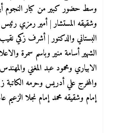
وسط حضور كبير من كبار النجوم أب
وشقيقه المستشار | أمير رمزي رئيس 
البستاني والدكتور | أشرف زكي نقيب 
الشهير أسامة منير وباسم سمرة والاع
الابياري ومحمود عبد المغني والمهندس 
والمخرج علي أدريس وحرمه الكاتبة 
إمام وشقيقه محمد إمام نجلا الزعيم عا