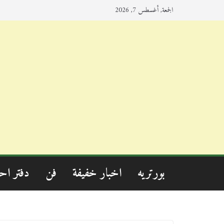
الجمعة, أغسطس 7, 2026
بورتريه
اخبار خفيفة
فن
دفتر اح