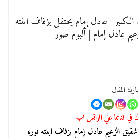
الكبير | عادل إمام يحتفل بزفاف ابنته
يم عادل إمام | ألبوم صور
رك المقال
في قناتنا علي الواتس اب
قيق الزعيم عادل إمام بزفاف ابنته نور،