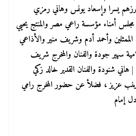
رزهم يسرا وإسعاد يونس وهاني رمزي
مجلس أمناء مؤسسة راعي مصر والمنتج يحيي
الممثلين وأحمد أدم وشريف منير والأذاعي
لامية سهير جودة والفنان والمخرج شريف
| هاني شنودة والفنان القدير خالد زكي
زينب عزيز ، فضلأ عن حضور المخرج رامي
دل إمام