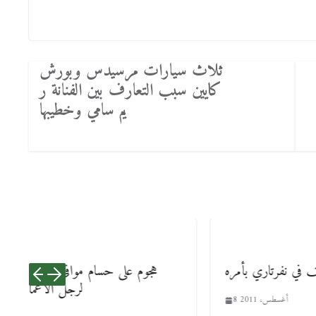
ثلاث سيارات مرسيدس وبورش
كايين سبب التعارف بين الفنانة ر
يم سامي وخطيبها
حكاية كابينة أحمد نظيف في نفرتاري بأمره
هجوم
8 أغسطس، 2011