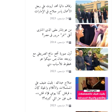
1 مايو، 2024
لمدارس لها بمصر في فينا بحضور
زفاف داليا محمد ثروت علي رجل
ولي العهد
الأعمال ياسر صلاح في الإمارات
2 أبريل، 2026
24 ديسمبر، 2023
من هو يشار حلمى الذى اشترى
أغلى “نمر” مرور فى مصر؟
18 ديسمبر، 2014
أول صورة تجمع سامح الصريطي مع
زوجته حنان بس سيبكوا هو
محظوظ للأسباب دي
10 ديسمبر، 2023
صلاح عبدالله : بقيت ضيف علي
المسلسلات والأفلام والحياة كمان
، فرفش كدا بيومي فؤاد قش،،.
طب فين عز اللي كبرته؟!!
31 ديسمبر، 2023