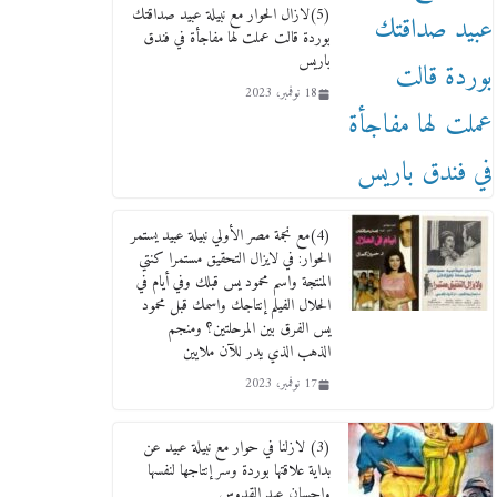
(5)لازال الحوار مع نبيلة عبيد صداقتك
بوردة قالت عملت لها مفاجأة في فندق
باريس
18 نوفمبر، 2023
ماذا تعرف عن القويري غير انه
بتاع الشمعدان والإعلانات ؟
(4)مع نجمة مصر الأولي نبيلة عبيد يستمر
الحوار: في لايزال التحقيق مستمرا كنتي
18 يناير، 2026
المنتجة واسم محمود يس قبلك وفي أيام في
الحلال الفيلم إنتاجك واسمك قبل محمود
يس الفرق بين المرحلتين؟ ومنجم
الذهب الذي يدر للآن ملايين
17 نوفمبر، 2023
وفاة أسطورة الثمانيات وجيل
(3) لازلنا في حوار مع نبيلة عبيد عن
العصر الذهبي طاهر القويري ملك
بداية علاقتها بوردة وسر إنتاجها لنفسها
الدعاية لأشهر بسكويت في مصر
وإحسان عبد القدوس