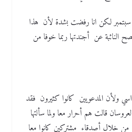
ي سبتمبر لكن انا رفضت بشدة لأن هذا
فصح النائبة عن أجندتها ربما خوفا من
راسي ولأن المدعويين كانوا كثيرون فقد
العروسان قالت هم أحرار معا ولما سألتها
 من خلال أصدقاء مشتركين كانوا معا