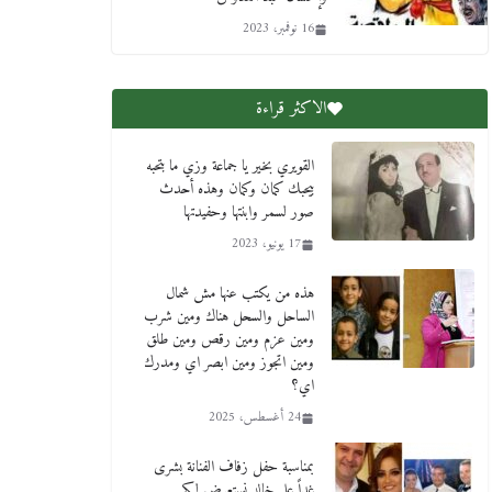
17 يناير، 2026
16 نوفمبر، 2023
الاكثر قراءة
القويري بخير يا جماعة وزي ما بتحبه
بيحبك كمان وكمان وهذه أحدث
صور لسمر وابنتها وحفيدتها
17 يونيو، 2023
من مذكراتي علي هامش الأفراح
هذه من يكتب عنها مش شمال
حته كدا كهارب تودي تحت
الساحل والسحل هناك ومين شرب
الشمس يا ورا الشمس ووصفة
ومين عزم ومين رقص ومين طلق
كيف تكون سمسار فنانين لناس
ومين اتجوز ومين ابصر اي ومدرك
مش مفهومين
اي؟
12 يناير، 2026
24 أغسطس، 2025
بمناسبة حفل زفاف الفنانة بشرى
غداً على خالد نستعرض لكم