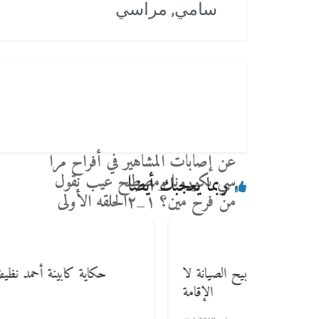
سامي
,
مراسي
عن إصابات المشاهير في أفراح مرا
سي بكورونا ومصطلح عيب نقول
ربما يعجبك أيضا
من فرح مين؟ ١_٢الحلقه الأولى
توكيل “نظيف” لمشترى كابينته يبيح الصيانة لا
الإقامة