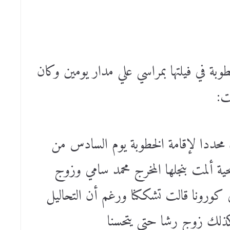
بة في فيلتها بمراسي علي مدار يومين وكان
ت:
 محددا لإقامة الخطوبة يوم السادس من
لمت بنجلها المخرج محمد سامي وزوج
ي كورونا قالت تشككنا ورغم أن التحاليل
ذلك زوج رشا حتي يتحسنا