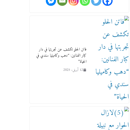
ورحل أبو القانون الدولي هكذا نعي
المستشار سامح عبد الحكم استاذه
مفيد شهاب
15 فبراير، 2026
فاتن الحلو تكشف عن تجربتها في دار
كبار الفنانين: “دهب وكاميليا سندي في
الحياة”
12 أبريل، 2025
لجنة النقل والمواصلات بمجلس
النواب ترسم خارطة طريق لتطوير
المنظومة .. ومصيلحي يطالب
بـ«لجان نوعية متخصصة» وربط
التمويل بالإنجاز.
4 فبراير، 2026