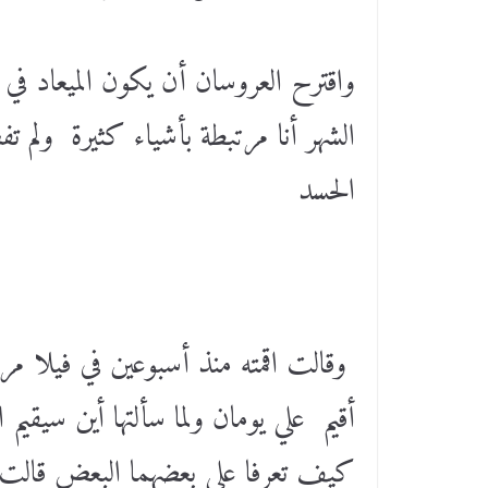
واقترح العروسان أن يكون الميعاد ف
الشهر أنا مرتبطة بأشياء كثيرة ولم ت
الحسد
وقالت اقمته منذ أسبوعين في فيلا م
أقيم علي يومان ولما سألتها أين سيقيم 
كيف تعرفا علي بعضهما البعض قالت