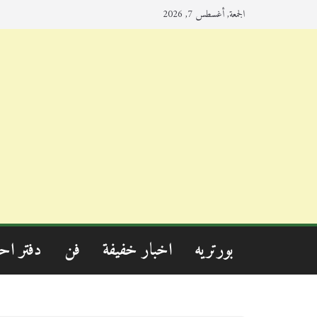
الجمعة, أغسطس 7, 2026
بورتريه
اخبار خفيفة
فن
دفتر اح