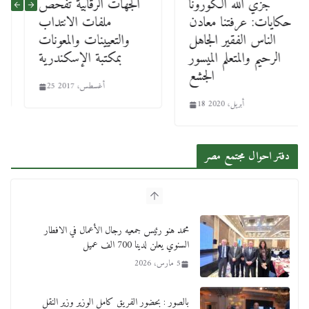
جزي الله الكورونا
الجهات الرقابية تفحص
حكايات: عرفتنا معادن
ملفات الانتداب
الناس الفقير الجاهل
والتعيينات والمعونات
الرحيم والمتعلم الميسور
بمكتبة الإسكندرية
الجشع
25 أغسطس، 2017
18 أبريل، 2020
دفتر احوال مجتمع مصر
محمد هنو رئيس جمعيه رجال الأعمال في الافطار
السنوي يعلن لدينا 700 الف عميل
5 مارس، 2026
بالصور : بحضور الفريق كامل الوزير وزير النقل