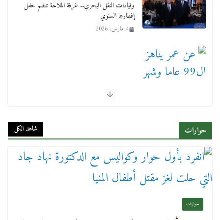
وقيادات النقل البحري.. غرفة الملاحة تنظم حفل
إفطارها السنوي
4 مارس، 2026
عن عمر يناهز ال99 عاما وشهر رحيل شقيق ميشيل
أحد ودفنه في هدوء الأحد الماضي
18 فبراير، 2026
شاهد الكل
حوارات
ورحل أبو القانون الدولي هكذا نعي المستشار سامح
عبد الحكم استاذه مفيد شهاب
حوارات
15 فبراير، 2026