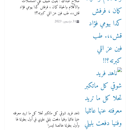
صلاح عبدالله : بقيت ضيف علي المسلسلات
والأفلام والحياة كمان ، فرفش كدا بيومي فؤاد
قش،،. طب فين عز اللي كبرته؟!!
31 ديسمبر، 2023
ناهد فريد شوقي كل ماتكبر تحلا كل ما تريد معرفته
عنها عائليا وفنيا دفعت بليلي علوي في أول بطولة لها
وأول بطولة خالصة ليسرا