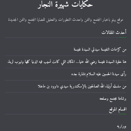
حكايات شهيرة النجار
موقع يهتم باخبار المجتمع والفن واحدث التطورات والتحليل لقضايا المجتمع والفن الجديدة
أحدث المقالات
من كرامات النفيسة سيدتي السيدة نفيسة
هنا خلوة السيدة نفيسة رضي الله عنها… المكان اللي كانت تسيب فيه الدنيا كلها وتهرب لربنا.
رأى سيدنا الحسين عليه السلام بشارة جده
من سلسله أولياء الله الصالحين بالإسكندرية سيدي داوود بن ماخلا
برشامة مجتمع وصلحه
اقسام الموقع
بورتريه