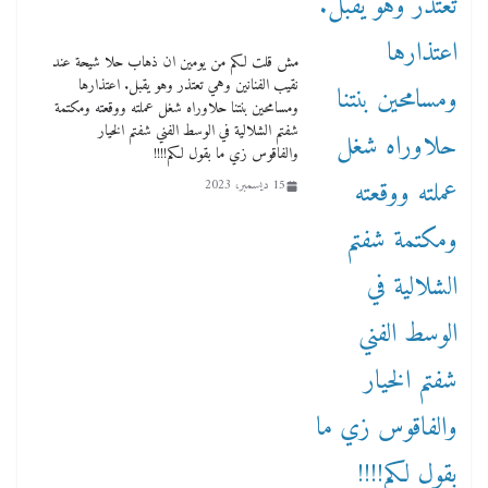
مش قلت لكم من يومين ان ذهاب حلا شيحة عند
نقيب الفنانين وهي تعتذر وهو يقبل. اعتذارها
ومسامحين بنتنا حلاوراه شغل عملته ووقعته ومكتمة
شفتم الشلالية في الوسط الفني شفتم الخيار
والفاقوس زي ما بقول لكم!!!!
15 ديسمبر، 2023