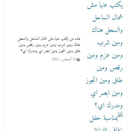
هذه من يكتب عنها مش شمال الساحل والسحل
هناك ومين شرب ومين عزم ومين رقص ومين
طلق ومين اتجوز ومين ابصر اي ومدرك اي؟
24 أغسطس، 2025