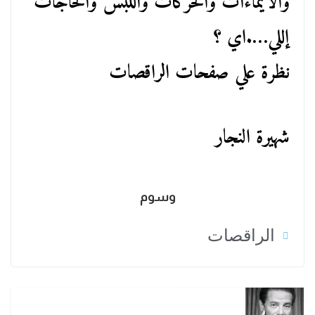
والايماءات والحركات واللبس والحاجات
إللي….اي ؟
نظرة علي صفحات الراقصات
شهيرة النجار
وسوم
الراقصات