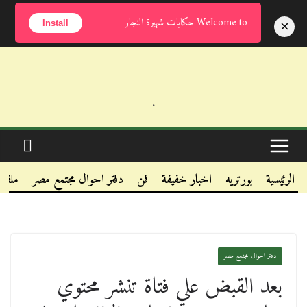
الخميس, أغسطس 6, 2026
Welcome to حكايات شهيرة النجار
×
Install
.
.
.
الرئيسية
بورتريه
اخبار خفيفة
فن
دفتر احوال مجتمع مصر
ملفا
دفتر احوال مجتمع مصر
بعد القبض علي فتاة تنشر محتوي