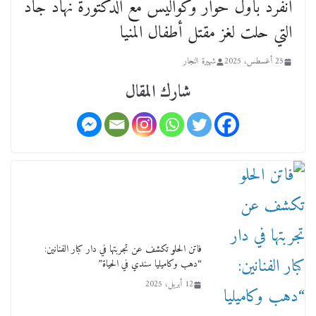
انفرد بأول حوار وكواليس مع الدكتورة نهاد جاد
التي حلت لغز مقتل أطفال المنيا
25 أغسطس، 2025
شهيرة النجار
شارك المقال
لجنة النقل والمواصلات بمجلس النواب ترسم خارطة
طريق لتطوير المنظومة .. ومصيلحي يطالب بـ«لجان
نوعية متخصصة» وربط التمويل بالإنجاز.
4 فبراير، 2026
فاتن الحلو تكشف عن تجربتها في دار كبار الفنانين:
“دهب وكاميليا سندي في الحياة”
12 أبريل، 2025