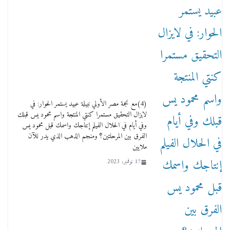
من مذكراتي علي هامش الأفراح حته كدا كهارب
تودي تحت الشمس يا ورا الشمس ووصفة كيف
(4)مع نجمة مصر الأولي نبيلة عبيد يستمر الحوار: في
تكون سمسار فنانين لناس مش مفهومين
لايزال التحقيق مستمرا كنتي المنتجة واسم محمود يس قبلك
12 يناير، 2026
وفي أيام في الحلال الفيلم إنتاجك واسمك قبل محمود يس
الفرق بين المرحلتين؟ ومنجم الذهب الذي يدر للآن
ملايين
17 نوفمبر، 2023