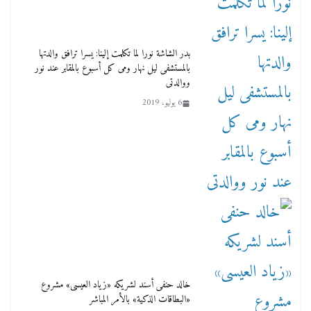
بدر الشاشة نورا لما تكلمت إلينا: يسرا ترافق والدتها
بالمستشفى ليل نهار ومى كل أسبوع بالمقابر عند نور
ووالدتى
6 يوليو، 2019
خالد حنفى أسند لشريكه «زياد العيسى» مشروع
«البطاقات الذكية» بالأمر المباشر