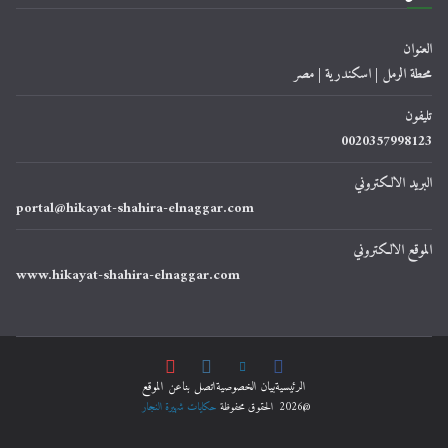
العنوان
محطة الرمل | اسكندرية | مصر
تليفون
0020357998123
البريد الالكتروني
portal@hikayat-shahira-elnaggar.com
الموقع الالكتروني
www.hikayat-shahira-elnaggar.com
الرئيسية
ﺑﻴﺎﻥ اﻟﺨﺼﻮﺻﻴﺔ
اتصل بنا
عن الموقع
@2026 الحقوق محفوظة
حكايات شهيرة النجار