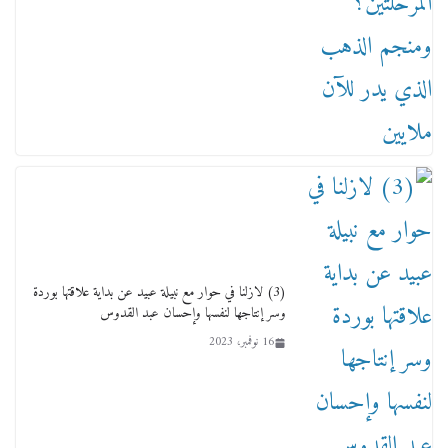
عاجل قيد حركته وهتك عرضه بالقوة”.. جنايات
دمنهور تصدر حيثيات حبس المتهم بالاعتداء على
الطفل ياسين
12 ديسمبر، 2025
لنا ان نفخر جمعيا إنجلترا تحتفل بمرور 10 سنوات
لأول فرع لمدارس لها بمصر في فينا بحضور ولي
(3) لازلنا في حوار مع نبيلة عبيد عن بداية علاقتها بوردة
العهد
وسر إنتاجها لنفسها وإحسان عبد القدوس
2 أبريل، 2026
16 نوفمبر، 2023