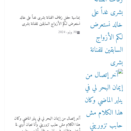
بمناسبة حفل زفاف الفنانة بشرى غداً على خالد
نستعرض لكم الأزواج السابقين للفنانة بشرى
30 يوليو، 2024
آخر إتصال من إيمان البحر لي في يناير الماضي وكان
هذا الكلام مش حابب تزوريني وأنا تعبان أوي لما
أخف هنتقابل في سان جيوفاني أنا بس بطمن