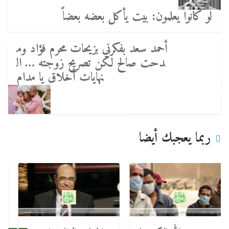
لوً كانوا يعلمون: بيت يأكل بعضه بعضاً
أحمد سعد بفكرني بزيحات محرم فؤاد وم
دحت صالح لكن تصريح زوجته … ال
نهايات أخلاق يا مدام
ربما يعجبك أيضا