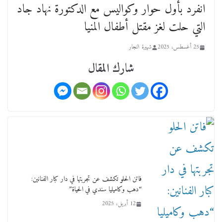
انفرد بأول حوار وكواليس مع الدكتورة نهاد جاد
عن عمر يناهز ال99 عاما وشهر رحيل شقيق ميشيل
أحد ودفنه في هدوء الأحد الماضي
التي حلت لغز مقتل أطفال المنيا
18 فبراير، 2026
25 أغسطس، 2025
شهيرة النجار
شارك المقال
ورحل أبو القانون الدولي هكذا نعي المستشار سامح
عبد الحكم استاذه مفيد شهاب
15 فبراير، 2026
فاتن الحلو تكشف عن تجربتها في دار كبار الفنانين:
“دهب وكاميليا سندي في الحياة”
12 أبريل، 2025