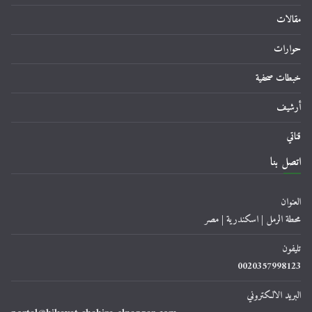
مقالات
حوارات
خبطات صحفية
أرشيف
قناتي
اتصل بنا
العنوان
محطة الرمل | اسكندرية | مصر
تليفون
0020357998123
البريد الالكتروني