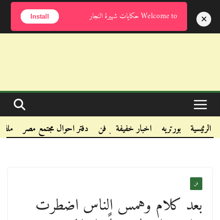
الجمعة, أغسطس 7, 2026
Welcome to حكايات شهيرة النجار
×
Install
.
.
الرئيسية
بورتريه
اخبار خفيفة
فن
دفتر احوال مجتمع مصر
ملفا
.
فن
بعد كلام وهمس الناس اضطرت