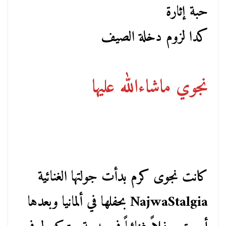
حبة إثارة
كدا لزوم دخلة الصيف
نجوي ماشاءالله عليها
كانت نجوى كرم بدأت جولتها الغنائية
NajwaStalgia بحفلها في ألمانيا وبعدها