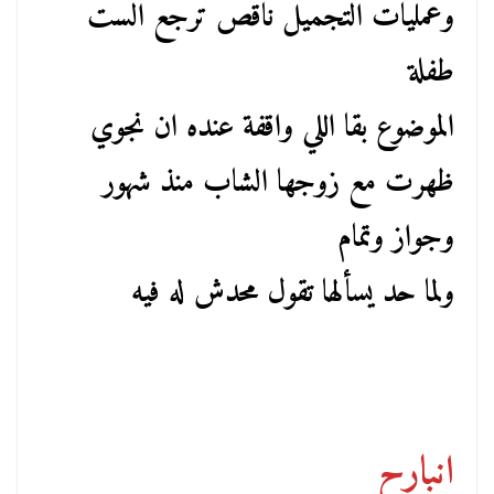
وعمليات التجميل ناقص ترجع الست
طفلة
الموضوع بقا اللي واقفة عنده ان نجوي
ظهرت مع زوجها الشاب منذ شهور
وجواز وتمام
ولما حد يسألها تقول محدش له فيه
انبارح