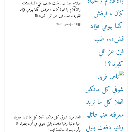
صلاح عبدالله : بقيت ضيف علي المسلسلات
والأفلام والحياة كمان ، فرفش كدا بيومي فؤاد
قش،،. طب فين عز اللي كبرته؟!!
31 ديسمبر، 2023
ناهد فريد شوقي كل ماتكبر تحلا كل ما تريد معرفته
عنها عائليا وفنيا دفعت بليلي علوي في أول بطولة لها
وأول بطولة خالصة ليسرا