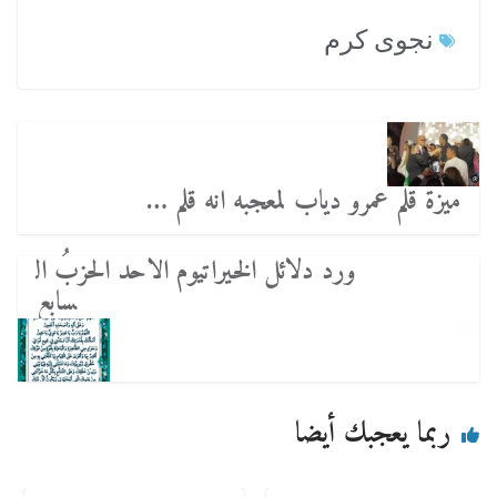
نجوى كرم
ميزة قلم عمرو دياب لمعجبه انه قلم …
ورد دﻻئل الخيراتيوم الاحد الحزبُ ال
سابع
ربما يعجبك أيضا