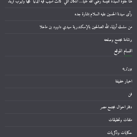
هنا خلوة السيدة نفيسة رضي الله عنها… المكان اللي كانت تسيب فيه الدنيا كلها وتهرب لربنا.
رأى سيدنا الحسين عليه السلام بشارة جده
من سلسله أولياء الله الصالحين بالإسكندرية سيدي داوود بن ماخلا
برشامة مجتمع وصلحه
اقسام الموقع
بورتريه
اخبار خفيفة
فن
دفتر احوال مجتمع مصر
ملفات وتحقيقات
حكايات وذكريات