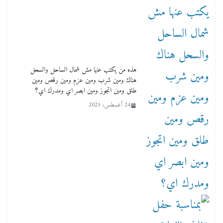
هذه من يكتب عنها مش شمال الساحل والسحل
هناك ومين شرب ومين عزم ومين رقص ومين
طلق ومين اتجوز ومين ابصر اي ومدرك اي؟
24 أغسطس، 2025