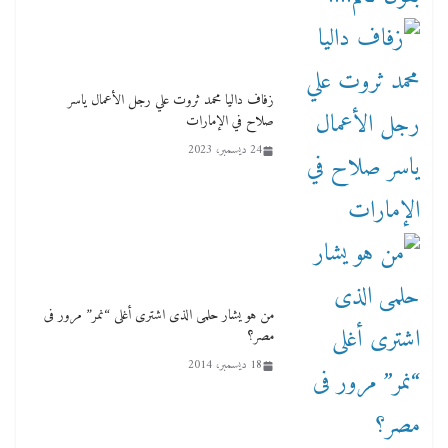
زفاف داليا محمد ثروت علي رجل الأعمال ياسر
صلاح في الإمارات
24 ديسمبر، 2023
من هو يشار حلمى الذى اشترى أغلى “نمر” مرور فى
مصر؟
18 ديسمبر، 2014