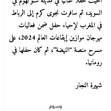
أحيت حفلاً غنائياً في مدينة ستوكهولم في
السويد، ثم سافرت نجوى كرم إلى الرباط
في المغرب لإحياء حفل ضمن فعاليات
مهرجان موازين إيقاعات العالم 2024، على
مسرح منصة “النهضة”، ثم كان حفلها في
رومانيا.
شهيرة النجار
وسوم