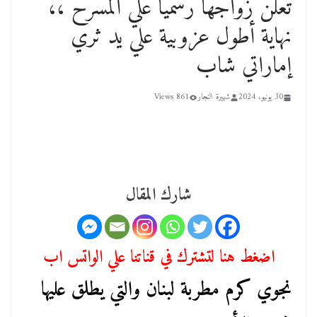
تعلن زواجها رسمياً علي المسرح ،،
نهاية أطول عزوبية علي يد ثري
إماراتي شاب
30 يونيو، 2024
شهيرة النجار
861 Views
شارك المقال
اضغط هنا لتشترك في قناتنا علي الواتس اب
نجوي كرم مطربة لبنان والتي يطلق عليها