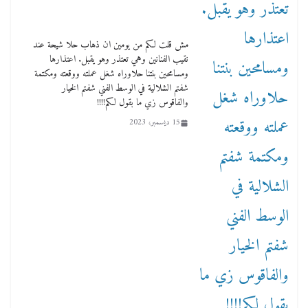
مش قلت لكم من يومين ان ذهاب حلا شيحة عند
نقيب الفنانين وهي تعتذر وهو يقبل. اعتذارها
ومسامحين بنتنا حلاوراه شغل عملته ووقعته ومكتمة
شفتم الشلالية في الوسط الفني شفتم الخيار
والفاقوس زي ما بقول لكم!!!!
15 ديسمبر، 2023