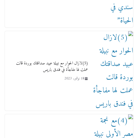
لجنة النقل والمواصلات بمجلس النواب ترسم خارطة
طريق لتطوير المنظومة .. ومصيلحي يطالب بـ«لجان
نوعية متخصصة» وربط التمويل بالإنجاز.
4 فبراير، 2026
(5)لازال الحوار مع نبيلة عبيد صداقتك بوردة قالت
عملت لها مفاجأة في فندق باريس
18 نوفمبر، 2023
ماذا تعرف عن القويري غير انه بتاع الشمعدان
والإعلانات ؟
18 يناير، 2026