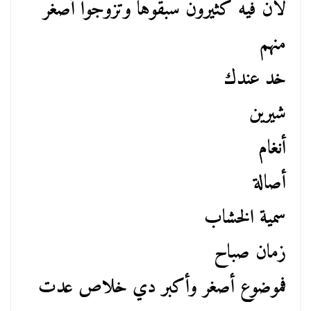
لان فيه كثيرون سبقوها وتزوجوا أصغر
منهم
خد عندك
شيرين
أنغام
أصالة
سمية الخشاب
زمان صباح
فموضوع أصغر وأكبر دي خلاص عدت