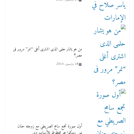
من هو يشار حلمى الذى اشترى أغلى “نمر” مرور فى
مصر؟
18 ديسمبر، 2014
أول صورة تجمع سامح الصريطي مع زوجته حنان
بس سيبكوا هو محظوظ للأسباب دي