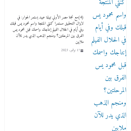
(4)مع نجمة مصر الأولي نبيلة عبيد يستمر الحوار: في
لايزال التحقيق مستمرا كنتي المنتجة واسم محمود يس قبلك
عاجل قيد حركته وهتك عرضه بالقوة”.. جنايات
وفي أيام في الحلال الفيلم إنتاجك واسمك قبل محمود يس
دمنهور تصدر حيثيات حبس المتهم بالاعتداء على
الفرق بين المرحلتين؟ ومنجم الذهب الذي يدر للآن
الطفل ياسين
ملايين
12 ديسمبر، 2025
17 نوفمبر، 2023
لنا ان نفخر جمعيا إنجلترا تحتفل بمرور 10 سنوات
لأول فرع لمدارس لها بمصر في فينا بحضور ولي
العهد
2 أبريل، 2026