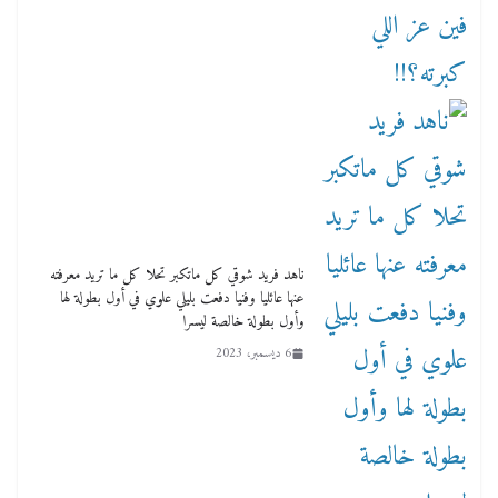
ناهد فريد شوقي كل ماتكبر تحلا كل ما تريد معرفته
عنها عائليا وفنيا دفعت بليلي علوي في أول بطولة لها
وأول بطولة خالصة ليسرا
6 ديسمبر، 2023