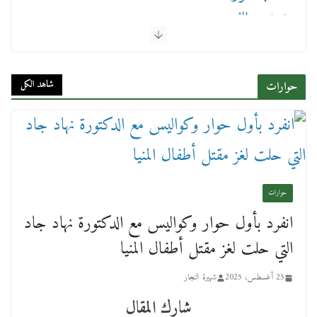
وقيادات النقل البحري.. غرفة الملاحة تنظم حفل
إفطارها السنوي
4 مارس، 2026
شاهد الكل
حوارات
عن عمر يناهز ال99 عاما وشهر رحيل شقيق ميشيل
أحد ودفنه في هدوء الأحد الماضي
حوارات
18 فبراير، 2026
انفرد بأول حوار وكواليس مع الدكتورة نهاد جاد
التي حلت لغز مقتل أطفال المنيا
25 أغسطس، 2025
شهيرة النجار
شارك المقال