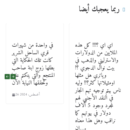
ربما يعجبك أيضا
اي اي ؟!!! كل هذه
في واحدة من شهيرات
الملايين من الدولارات
قري الساحل الشرير
والاسترليني والذهب في
كانت تلك الحكاية التي
بيت نوال الدجوي ؟!
بطلها زوج ابنة صاحب
وياتري هل مثلها
المنتجع والتي يتكتم عليها
اومثيلاتها كثر؟!! وليه
وتحققها النيابة الآن
ناس بيتم توجيه تهم اتجار
26 أغسطس، 2024
في النقد الأجنبي لهم
لمجرد وجود 5 آلاف
دولار في بيوتهم كما
نراقب وهل هذا معناه
ان….