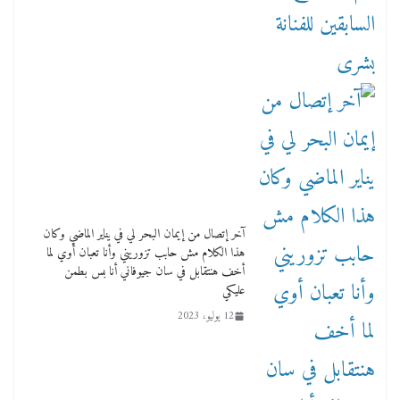
آخر إتصال من إيمان البحر لي في يناير الماضي وكان
هذا الكلام مش حابب تزوريني وأنا تعبان أوي لما
أخف هنتقابل في سان جيوفاني أنا بس بطمن
عليكي
12 يوليو، 2023