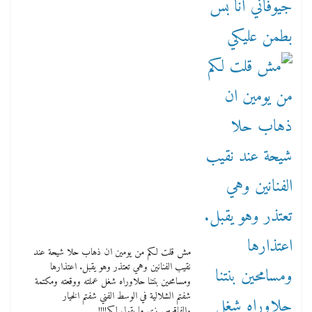
مش قلت لكم من يومين ان ذهاب حلا شيحة عند
نقيب الفنانين وهي تعتذر وهو يقبل. اعتذارها
ومسامحين بنتنا حلاوراه شغل عملته ووقعته ومكتمة
شفتم الشلالية في الوسط الفني شفتم الخيار
والفاقوس زي ما بقول لكم!!!!