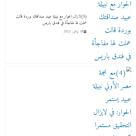
17 يناير، 2026
(5)لازال الحوار مع نبيلة عبيد صداقتك بوردة قالت
عملت لها مفاجأة في فندق باريس
18 نوفمبر، 2023
من مذكراتي علي هامش الأفراح حته كدا كهارب
تودي تحت الشمس يا ورا الشمس ووصفة كيف
تكون سمسار فنانين لناس مش مفهومين
12 يناير، 2026