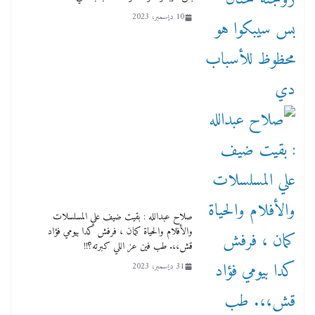
10 ديسمبر، 2023
صلاح عبدالله : بقيت ضيف علي المسلسلات
والأفلام والحياة كمان ، فرفش كدا بيومي فؤاد
قش،،. طب فين عز اللي كبرته؟!!
31 ديسمبر، 2023