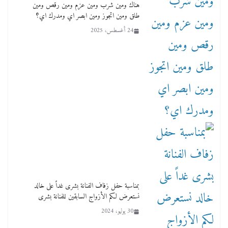
هناك ومين شرب ومين عزم ومين رقص ومين
طلق ومين اتجوز ومين ابصر اي ومدرك اي؟
24 أغسطس، 2025
بمناسبة حفل زفاف الفنانة بشرى غداً على خالد
نستعرض لكم الأزواج السابقين للفنانة بشرى
30 يوليو، 2024