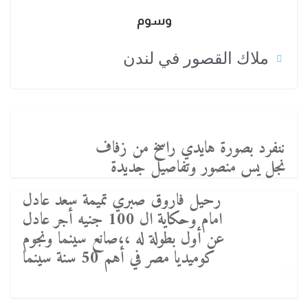
وسوم
ملاك القصور في لندن
ننفرد بصورة هايدي راسخ من زفاف
نجل يس منصور وتفاصيل جديدة
رحيل فاروق صبري تميمة سعد عادل
امام وحكاية ال 100 جنيه أجر عادل
عن أول بطولة له ،،صانع سينما ونجوم
كوميديا مصر في أهم 50 سنة سينما