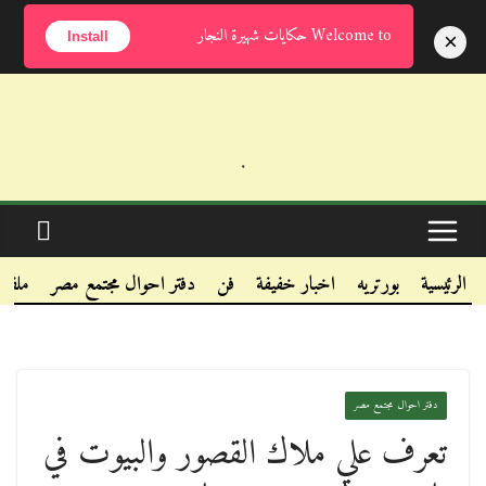
الأحد, أغسطس 9, 2026
Welcome to حكايات شهيرة النجار
×
Install
.
.
.
الرئيسية
بورتريه
اخبار خفيفة
فن
دفتر احوال مجتمع مصر
ملفا
دفتر احوال مجتمع مصر
تعرف علي ملاك القصور والبيوت في