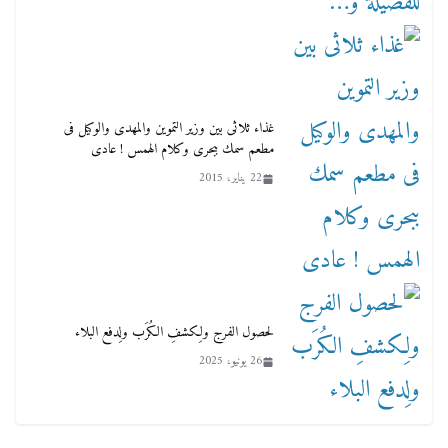
غذاء ثلاثى بين وزير التموين والمهدى والوكيل فى
مطعم سمك ببحرى وكلام الهمس ! عادى
22 يناير، 2015
لحصول الفرج ولِكشفِ الكُرَب ولِدفع البلاء
26 يونيو، 2025