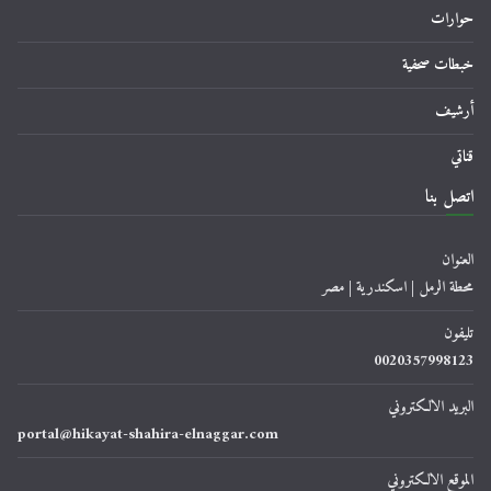
حوارات
خبطات صحفية
أرشيف
قناتي
اتصل بنا
العنوان
محطة الرمل | اسكندرية | مصر
تليفون
0020357998123
البريد الالكتروني
portal@hikayat-shahira-elnaggar.com
الموقع الالكتروني