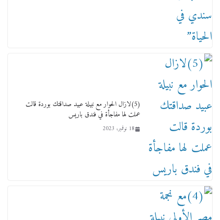
لجنة النقل والمواصلات بمجلس النواب ترسم خارطة
طريق لتطوير المنظومة .. ومصيلحي يطالب بـ«لجان
نوعية متخصصة» وربط التمويل بالإنجاز.
4 فبراير، 2026
(5)لازال الحوار مع نبيلة عبيد صداقتك بوردة قالت
عملت لها مفاجأة في فندق باريس
18 نوفمبر، 2023
ماذا تعرف عن القويري غير انه بتاع الشمعدان
والإعلانات ؟