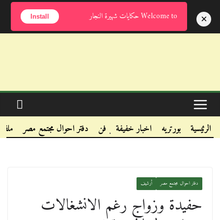
الجمعة, أغسطس 7, 2026
Welcome to حكايات شهيرة النجار
×
Install
.
.
الرئيسية
بورتريه
اخبار خفيفة
فن
دفتر احوال مجتمع مصر
ملفا
.
دفتر احوال مجتمع مصر
أرشيف
حفيدة وزواج رغم الانشغالات