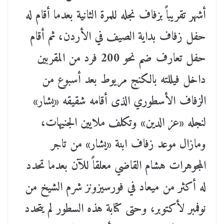
أشهر تقريباً بزفاف نجله للمرة الثانية بعدما أقام له
حفل زفاف بداية الصيف في الأردن، ثم أقام
حفل تعارف ضم نحو 200 فرد من المقربين
داخل فيللته بالكنج مريوط بعد أسبوع من
الزفاف الأسطوري الذى أقامه شقيقه «يشار»
لنجله «عز الدين» وتكلف ملايين الجنيهات،
ومازال موعد زفاف ابنة «يشار» من تاجر
المجوهرات هشام القاضي معلقاً للآن بعدما تحدد
له أكثر من ميعاد في فورسيزونز شرم الشيخ من
نوفمبر لأكتوبر، وحتى كتابة هذه السطور لم يتحدد