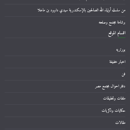
من سلسله أولياء الله الصالحين بالإسكندرية سيدي داوود بن ماخلا
برشامة مجتمع وصلحه
اقسام الموقع
بورتريه
اخبار خفيفة
فن
دفتر احوال مجتمع مصر
ملفات وتحقيقات
حكايات وذكريات
مقالات