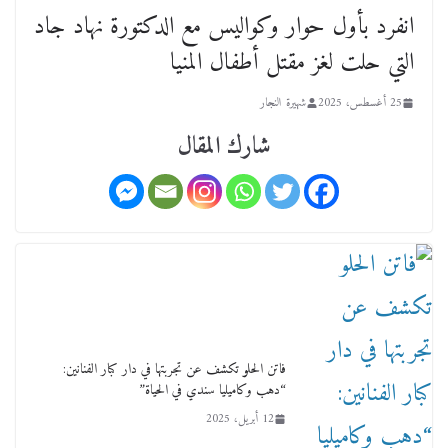
انفرد بأول حوار وكواليس مع الدكتورة نهاد جاد
عن عمر يناهز ال99 عاما وشهر رحيل شقيق ميشيل
التي حلت لغز مقتل أطفال المنيا
أحد ودفنه في هدوء الأحد الماضي
18 فبراير، 2026
25 أغسطس، 2025
شهيرة النجار
شارك المقال
ورحل أبو القانون الدولي هكذا نعي المستشار سامح
عبد الحكم استاذه مفيد شهاب
15 فبراير، 2026
فاتن الحلو تكشف عن تجربتها في دار كبار الفنانين:
“دهب وكاميليا سندي في الحياة”
12 أبريل، 2025