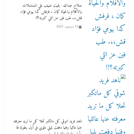
صلاح عبدالله : بقيت ضيف علي المسلسلات
والأفلام والحياة كمان ، فرفش كدا بيومي فؤاد
قش،،. طب فين عز اللي كبرته؟!!
31 ديسمبر، 2023
ناهد فريد شوقي كل ماتكبر تحلا كل ما تريد معرفته
عنها عائليا وفنيا دفعت بليلي علوي في أول بطولة لها
وأول بطولة خالصة ليسرا