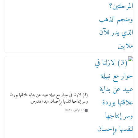
من مذكراتي علي هامش الأفراح حته كدا كهارب
تودي تحت الشمس يا ورا الشمس ووصفة كيف
تكون سمسار فنانين لناس مش مفهومين
12 يناير، 2026
(3) لازلنا في حوار مع نبيلة عبيد عن بداية علاقتها بوردة
وسر إنتاجها لنفسها وإحسان عبد القدوس
16 نوفمبر، 2023
عاجل قيد حركته وهتك عرضه بالقوة”.. جنايات
دمنهور تصدر حيثيات حبس المتهم بالاعتداء على
الطفل ياسين