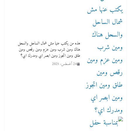
هذه من يكتب عنها مش شمال الساحل والسحل
هناك ومين شرب ومين عزم ومين رقص ومين
طلق ومين اتجوز ومين ابصر اي ومدرك اي؟
24 أغسطس، 2025