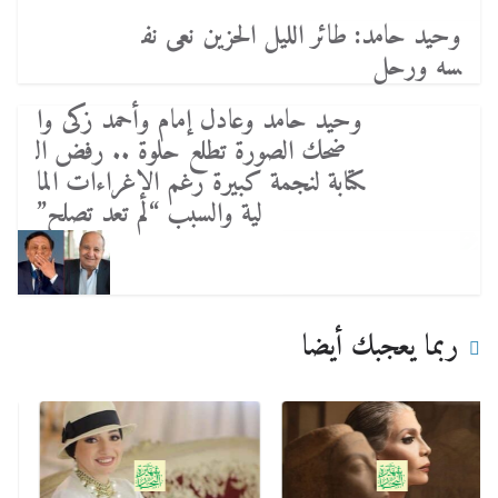
وحيد حامد: طائر الليل الحزين نعى نف
سه ورحل
وحيد حامد وعادل إمام وأحمد زكى وا
ضحك الصورة تطلع حلوة .. رفض ال
كتابة لنجمة كبيرة رغم الإغراءات الما
لية والسبب “لم تعد تصلح”
ربما يعجبك أيضا