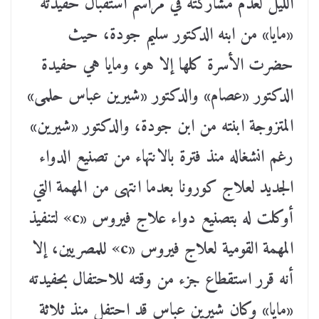
الليل لعدم مشاركته في مراسم استقبال حفيدته
«مايا» من ابنه الدكتور سليم جودة، حيث
حضرت الأسرة كلها إلا هو، ومايا هي حفيدة
الدكتور «عصام» والدكتور «شيرين عباس حلمى»
المتزوجة ابنته من ابن جودة، والدكتور «شيرين»
رغم انشغاله منذ فترة بالانتهاء من تصنيع الدواء
الجديد لعلاج كورونا بعدما انتهى من المهمة التي
أوكلت له بتصنيع دواء علاج فيروس «c» لتنفيذ
المهمة القومية لعلاج فيروس «c» للمصريين، إلا
أنه قرر استقطاع جزء من وقته للاحتفال بحفيدته
«مايا» وكان شيرين عباس قد احتفل منذ ثلاثة