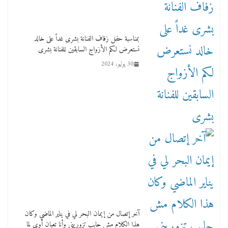
بمناسبة حفل زفاف الفنانة بشرى غداً على خالد
نستعرض لكم الأزواج السابقين للفنانة بشرى
30 يوليو، 2024
آخر إتصال من إيمان البحر لي في يناير الماضي وكان
هذا الكلام مش حابب تزوريني وأنا تعبان أوي لما