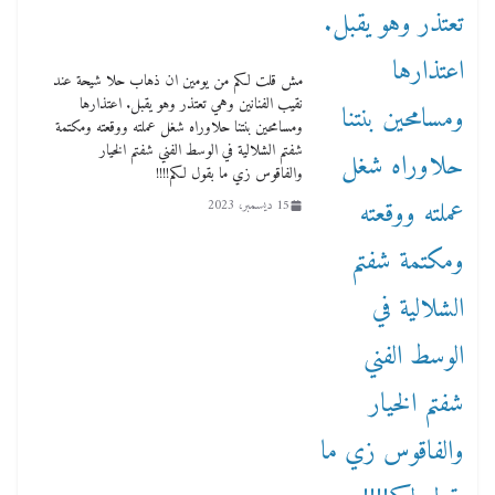
مش قلت لكم من يومين ان ذهاب حلا شيحة عند
نقيب الفنانين وهي تعتذر وهو يقبل. اعتذارها
ومسامحين بنتنا حلاوراه شغل عملته ووقعته ومكتمة
شفتم الشلالية في الوسط الفني شفتم الخيار
والفاقوس زي ما بقول لكم!!!!
15 ديسمبر، 2023