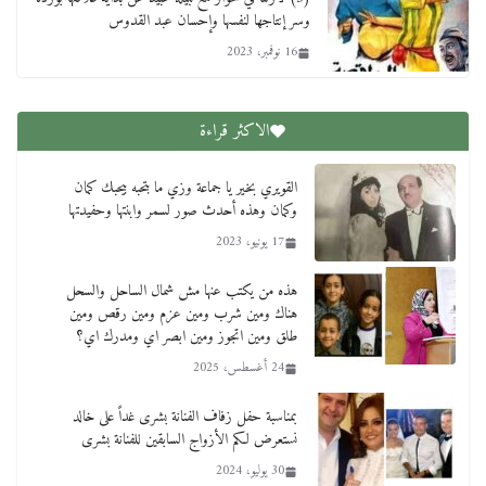
وسر إنتاجها لنفسها وإحسان عبد القدوس
16 نوفمبر، 2023
الاكثر قراءة
القويري بخير يا جماعة وزي ما بتحبه بيحبك كمان
وكمان وهذه أحدث صور لسمر وابنتها وحفيدتها
17 يونيو، 2023
هذه من يكتب عنها مش شمال الساحل والسحل
هناك ومين شرب ومين عزم ومين رقص ومين
طلق ومين اتجوز ومين ابصر اي ومدرك اي؟
24 أغسطس، 2025
بمناسبة حفل زفاف الفنانة بشرى غداً على خالد
نستعرض لكم الأزواج السابقين للفنانة بشرى
30 يوليو، 2024