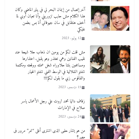
آخر إتصال من إيمان البحر لي في يناير الماضي وكان
هذا الكلام مش حابب تزوريني وأنا تعبان أوي لما
أخف هنتقابل في سان جيوفاني أنا بس بطمن
عليكي
12 يوليو، 2023
مش قلت لكم من يومين ان ذهاب حلا شيحة عند
نقيب الفنانين وهي تعتذر وهو يقبل. اعتذارها
ومسامحين بنتنا حلاوراه شغل عملته ووقعته ومكتمة
شفتم الشلالية في الوسط الفني شفتم الخيار
والفاقوس زي ما بقول لكم!!!!
15 ديسمبر، 2023
زفاف داليا محمد ثروت علي رجل الأعمال ياسر
صلاح في الإمارات
24 ديسمبر، 2023
من هو يشار حلمى الذى اشترى أغلى “نمر” مرور فى
مصر؟