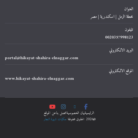
العنوان
محطة الرمل | اسكندرية | مصر
تليفون
0020357998123
البريد الالكتروني
portal@hikayat-shahira-elnaggar.com
الموقع الالكتروني
www.hikayat-shahira-elnaggar.com
الرئيسية
ﺑﻴﺎﻥ اﻟﺨﺼﻮﺻﻴﺔ
اتصل بنا
عن الموقع
@2026 الحقوق محفوظة
حكايات شهيرة النجار