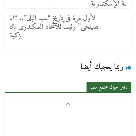
بة الإسكندرية
لأول مرة فى تاريخ “سيد البلد”.. “الم
صيلحى” رئيساً للاتحاد السكندرى بالت
زكية
ربما يعجبك أيضا
دفتر احوال مجتمع مصر