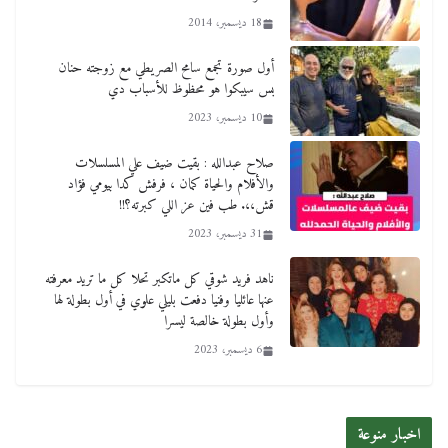
18 ديسمبر، 2014
أول صورة تجمع سامح الصريطي مع زوجته حنان
بس سيبكوا هو محظوظ للأسباب دي
10 ديسمبر، 2023
صلاح عبدالله : بقيت ضيف علي المسلسلات
والأفلام والحياة كمان ، فرفش كدا بيومي فؤاد
قش،،. طب فين عز اللي كبرته؟!!
31 ديسمبر، 2023
ناهد فريد شوقي كل ماتكبر تحلا كل ما تريد معرفته
عنها عائليا وفنيا دفعت بليلي علوي في أول بطولة لها
وأول بطولة خالصة ليسرا
6 ديسمبر، 2023
اخبار منوعة