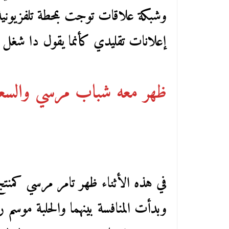
وشبكة علاقات توجت بمحطة تلفزيونية ق
إعلانات تقليدي كأنما يقول دا شغل 
ظهر معه شباب مرسي والس
في هذه الأثناء ظهر تامر مرسي كمن
وبدأت المنافسة بينهما والحلبة موسم 