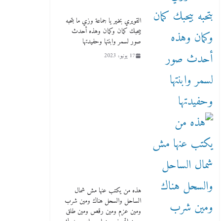
لمدارس لها بمصر في فينا بحضور
ولي العهد
القويري بخير يا جماعة وزي ما بتحبه
بيحبك كمان وكمان وهذه أحدث
2 أبريل، 2026
صور لسمر وابنتها وحفيدتها
17 يونيو، 2023
هذه من يكتب عنها مش شمال
الساحل والسحل هناك ومين شرب
ومين عزم ومين رقص ومين طلق