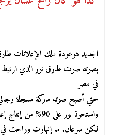
كدا هو كان راح عشان يرج
الجديد هوعودة ملك الإعلانات طارق ن
بصوته صوت طارق نور الذي ارتبط بعق
في مصر
حتي أصبح صوته ماركة مسجلة رجالي
واستحوذ نور علي 90
لكن سرعان. ما إنهارت وراحت في طي