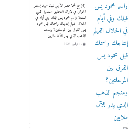
17 يناير، 2026
(4)مع نجمة مصر الأولي نبيلة عبيد يستمر
الحوار: في لايزال التحقيق مستمرا كنتي
المنتجة واسم محمود يس قبلك وفي أيام في
الحلال الفيلم إنتاجك واسمك قبل محمود
يس الفرق بين المرحلتين؟ ومنجم
الذهب الذي يدر للآن ملايين
17 نوفمبر، 2023
من مذكراتي علي هامش الأفراح
حته كدا كهارب تودي تحت
الشمس يا ورا الشمس ووصفة
كيف تكون سمسار فنانين لناس
مش مفهومين
12 يناير، 2026