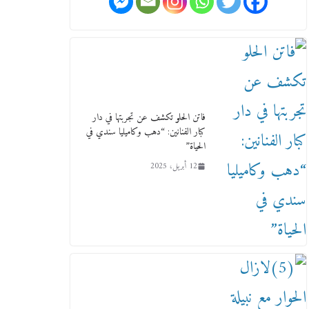
ورحل أبو القانون الدولي هكذا نعي
المستشار سامح عبد الحكم استاذه
مفيد شهاب
15 فبراير، 2026
فاتن الحلو تكشف عن تجربتها في دار
كبار الفنانين: “دهب وكاميليا سندي في
الحياة”
12 أبريل، 2025
لجنة النقل والمواصلات بمجلس
النواب ترسم خارطة طريق لتطوير
المنظومة .. ومصيلحي يطالب
بـ«لجان نوعية متخصصة» وربط
التمويل بالإنجاز.
4 فبراير، 2026