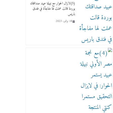
(5)لازال الحوار مع نبيلة عبيد صداقتك
بوردة قالت عملت لها مفاجأة في فندق
باريس
18 نوفمبر، 2023
ماذا تعرف عن القويري غير انه
بتاع الشمعدان والإعلانات ؟
18 يناير، 2026
وفاة أسطورة الثمانيات وجيل
العصر الذهبي طاهر القويري ملك
الدعاية لأشهر بسكويت في مصر