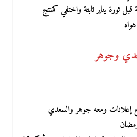
بل ثورة يناير ثابتة واختفي كمنتج
هواه
عدي وجوهر
تج إعلانات ومعه جوهر والسعدي
رمضان