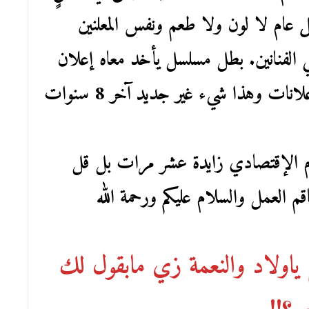
عام لا لون ولا طعم ونفس المعلنين
 الفنانين. بطل مسلسل يأخد معاه إعلان
غالبية أبطال هذا العام هم أبطال الإعلانات وهذا شيء غير جديد آخر 8 سنوات
عام الإقتصادي زايدة عشر مرات بل قل
م العمل والسلام عليكم ورحمة الله
ياولاد والنعمة زي مابقول لك