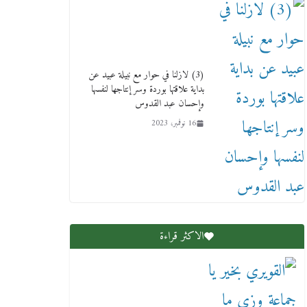
(3) لازلنا في حوار مع نبيلة عبيد عن
بداية علاقتها بوردة وسر إنتاجها لنفسها
وإحسان عبد القدوس
عاجل قيد حركته وهتك عرضه
بالقوة”.. جنايات دمنهور تصدر
16 نوفمبر، 2023
حيثيات حبس المتهم بالاعتداء على
الطفل ياسين
12 ديسمبر، 2025
الاكثر قراءة
لنا ان نفخر جمعيا إنجلترا تحتفل
بمرور 10 سنوات لأول فرع