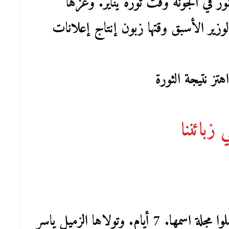
 في الجونة وقت ثورة يناير. وعزها
ير الأسبق وقتها زبون إنتاج إعلانات
تز نتيجة الثورة
 زبائننا
خاف الشريكان علي عملائهم قاموا عملوا مجلة اسمها. 7 أيام. وتولاها الزميل ياسر