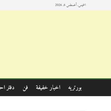
الخميس, أغسطس 6, 2026
بورتريه
اخبار خفيفة
فن
دفتر اح