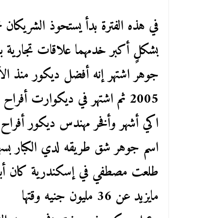
في هذه الفترة بدأ يستحوذ الشريكان 
بشكلٍ أكبر خدمهما علاقات تجارية ب
جوهر اشتهر إنه أفضل ديكور منذ الألف
2005 ثم اشتهر في ديكوارت أفراح
اكي أشهر وأفخر مهندس ديكور أفراح ل
اسم جوهر شق طريقه لدي الكبار بسهو
طلعت مصطفي في إسكندرية كان أبعد
مايزيد عن 36 مليون جنيه وقتها