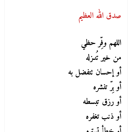
صدق الله العظيم
اللهم وفِّر حظي
من خير تُنـزله
أو إحسان تتفضل به
أو بِرّ تنشره
أو رزق تبسطه
أو ذنب تغفره
أو خطأ تستره