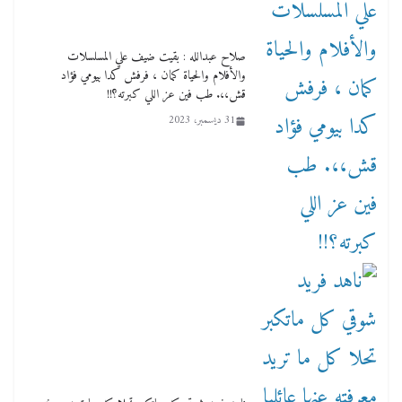
صلاح عبدالله : بقيت ضيف علي المسلسلات
والأفلام والحياة كمان ، فرفش كدا بيومي فؤاد
قش،،. طب فين عز اللي كبرته؟!!
31 ديسمبر، 2023