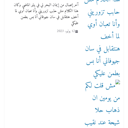
آخر إتصال من إيمان البحر لي في يناير الماضي وكان
هذا الكلام مش حابب تزوريني وأنا تعبان أوي لما
أخف هنتقابل في سان جيوفاني أنا بس بطمن
عليكي
12 يوليو، 2023