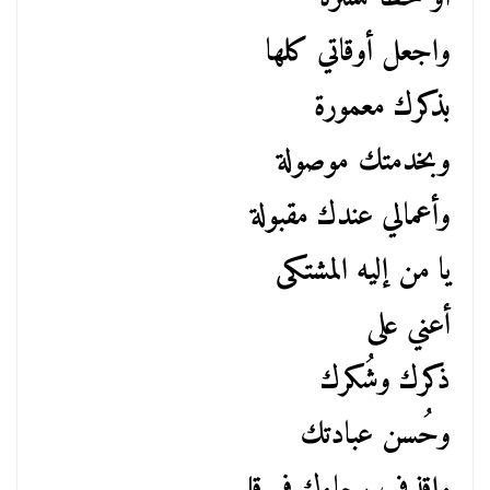
واجعل أوقاتي كلها
بذكرك معمورة
وبخدمتك موصولة
وأعمالي عندك مقبولة
يا من إليه المشتكى
أعني على
ذكرك وشُكرك
وحُسن عبادتك