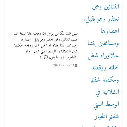
مش قلت لكم من يومين ان ذهاب حلا شيحة عند
نقيب الفنانين وهي تعتذر وهو يقبل. اعتذارها
ومسامحين بنتنا حلاوراه شغل عملته ووقعته ومكتمة
شفتم الشلالية في الوسط الفني شفتم الخيار
والفاقوس زي ما بقول لكم!!!!
15 ديسمبر، 2023