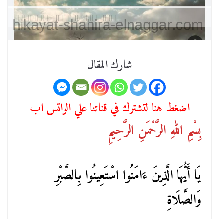
شارك المقال
اضغط هنا لتشترك في قناتنا علي الواتس اب
بِسْمِ اللهِ الرَّحْمَنِ الرَّحِيمِ
يَا أَيُّهَا الَّذِينَ ءَامَنُوا اسْتَعِينُوا بِالصَّبْرِ
وَالصَّلَاةِ