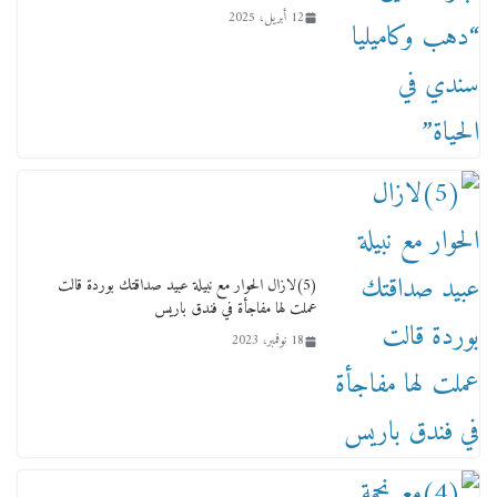
12 أبريل، 2025
لجنة النقل والمواصلات بمجلس النواب ترسم خارطة
طريق لتطوير المنظومة .. ومصيلحي يطالب بـ«لجان
نوعية متخصصة» وربط التمويل بالإنجاز.
4 فبراير، 2026
(5)لازال الحوار مع نبيلة عبيد صداقتك بوردة قالت
عملت لها مفاجأة في فندق باريس
18 نوفمبر، 2023
ماذا تعرف عن القويري غير انه بتاع الشمعدان
والإعلانات ؟