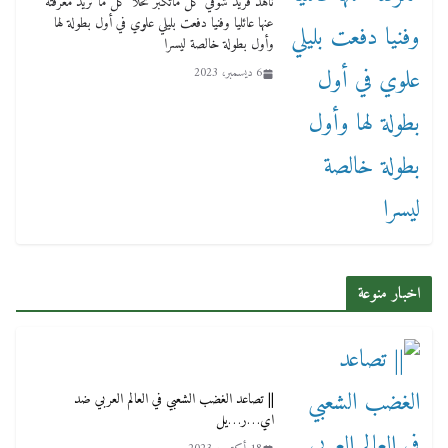
ناهد فريد شوقي كل ماتكبر تحلا كل ما تريد معرفته
عنها عائليا وفنيا دفعت بليلي علوي في أول بطولة لها
وأول بطولة خالصة ليسرا
6 ديسمبر، 2023
اخبار منوعة
|| تصاعد الغضب الشعبي في العالم العربي ضد
اي…ر…يل