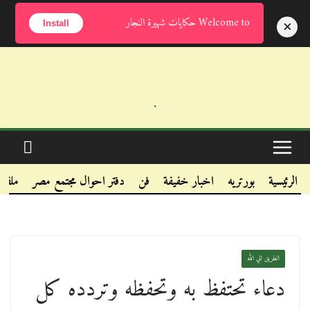
السبت, أغسطس 8, 2026
Welcome to حكايات شهيرة النجار
×
Install
.
.
.
الرئيسية
بورتريه
اخبار خفيفة
فن
دفتر احوال مجتمع مصر
ملفا
الطريق الي الله
دعاء تحتفظ به وتحفظه وتردده كل