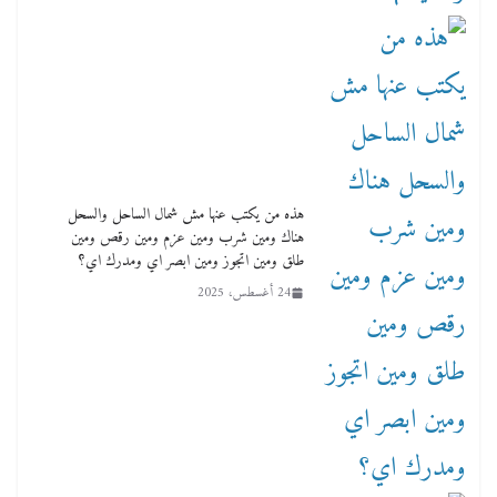
هذه من يكتب عنها مش شمال الساحل والسحل
هناك ومين شرب ومين عزم ومين رقص ومين
طلق ومين اتجوز ومين ابصر اي ومدرك اي؟
24 أغسطس، 2025