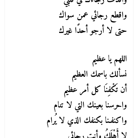
واقذف رجاءك في قلبي
واقطع رجائي عمن سواك
حتى لا أرجو أحدًا غيرك
اللهم يا عظيم
نسألك باسمك العظيم
أن تَكْفِنَا كل أمر عظيم
واحرسنا بعينك التي لا تنام
واكنفـنا بكنفك الذي لا يُرام
لا أَهْلَكُ وأنت رجائي