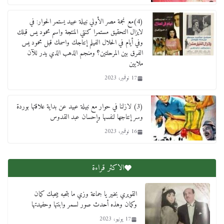
(4)مع نجمة مصر الأولي نبيلة عبيد يستمر الحوار: في
لايزال التحقيق مستمرا كنتي المنتجة واسم محمود يس قبلك
وفي أيام في الحلال الفيلم إنتاجك واسمك قبل محمود يس
الفرق بين المرحلتين؟ ومنجم الذهب الذي يدر للآن
ملايين
17 نوفمبر، 2023
(3) لازلنا في حوار مع نبيلة عبيد عن بداية علاقتها بوردة
وسر إنتاجها لنفسها وإحسان عبد القدوس
16 نوفمبر، 2023
الاكثر قراءة
القويري بخير يا جماعة وزي ما بتحبه بيحبك كمان
وكمان وهذه أحدث صور لسمر وابنتها وحفيدتها
17 يونيو، 2023