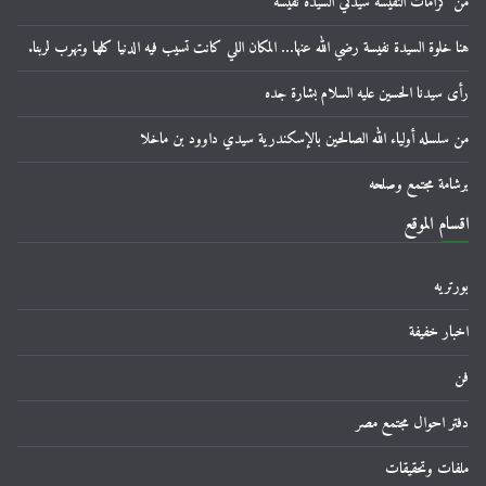
من كرامات النفيسة سيدتي السيدة نفيسة
هنا خلوة السيدة نفيسة رضي الله عنها… المكان اللي كانت تسيب فيه الدنيا كلها وتهرب لربنا.
رأى سيدنا الحسين عليه السلام بشارة جده
من سلسله أولياء الله الصالحين بالإسكندرية سيدي داوود بن ماخلا
برشامة مجتمع وصلحه
اقسام الموقع
بورتريه
اخبار خفيفة
فن
دفتر احوال مجتمع مصر
ملفات وتحقيقات