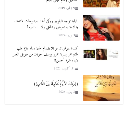
التشكيلى وسام فهمى بأيام
9 نوفمبر، 2019
النيابة تواجه البلوجر روكى أحمد بفيديوهات فاضحة..
والمتهمة: بستعرض رشاقتى ولا …دعارة؟
3 يوليو، 2024
كندة علوش تدعو للانضمام لحملة دعاء لغزة طب
ماتتبرعي بهدية عمرو يوسف جوزك من طويل العمر
لأبناء غزة أحسن!!
31 أكتوبر، 2023
((وَتِلْكَ الْأَيَّامُ نُدَاوِلُهَا بَيْنَ النَّاسِ))
3 يناير، 2025