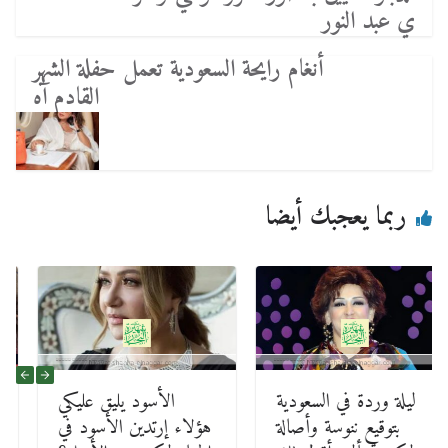
ي عبد النور
أنغام رايحة السعودية تعمل حفلة الشهر
القادم آه
ربما يعجبك أيضا
ليلة وردة في السعودية
الأسود يليق عليكي
بتوقيع ننوسة وأصالة
هؤلاء إرتدين الأسود في