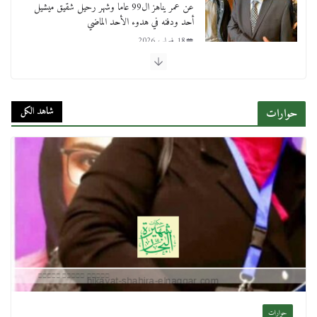
عن عمر يناهز ال99 عاما وشهر رحيل شقيق ميشيل
أحد ودفنه في هدوء الأحد الماضي
18 فبراير، 2026
ورحل أبو القانون الدولي هكذا نعي المستشار سامح
عبد الحكم استاذه مفيد شهاب
شاهد الكل
حوارات
15 فبراير، 2026
لجنة النقل والمواصلات بمجلس النواب ترسم خارطة
طريق لتطوير المنظومة .. ومصيلحي يطالب بـ«لجان
نوعية متخصصة» وربط التمويل بالإنجاز.
4 فبراير، 2026
ماذا تعرف عن القويري غير انه بتاع الشمعدان
والإعلانات ؟
18 يناير، 2026
حوارات
وفاة أسطورة الثمانيات وجيل العصر الذهبي طاهر