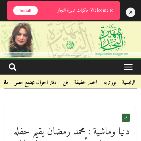
الإثنين, أغسطس 10, 2026
Welcome to حكايات شهيرة النجار
×
Install
.
.
.
الرئيسية
بورتريه
اخبار خفيفة
فن
دفتر احوال مجتمع مصر
ملفا
فن
دنيا وماشية : محمد رمضان يقيم حفله