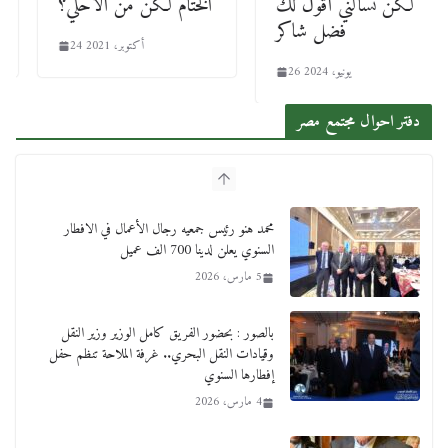
لكن تسألني أقول لك
الختام لكن من الأحلي؟
فضل شاكر
24 أكتوبر، 2021
26 يونيو، 2024
دفتر احوال مجتمع مصر
محمد هنو رئيس جمعيه رجال الأعمال في الافطار
السنوي يعلن لدينا 700 الف عميل
5 مارس، 2026
بالصور : بحضور الفريق كامل الوزير وزير النقل
وقيادات النقل البحري.. غرفة الملاحة تنظم حفل
إفطارها السنوي
4 مارس، 2026