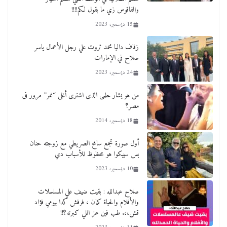
والفاقوس زي ما بقول لكم!!!!
15 ديسمبر، 2023
زفاف داليا محمد ثروت علي رجل الأعمال ياسر
صلاح في الإمارات
24 ديسمبر، 2023
من هو يشار حلمى الذى اشترى أغلى “نمر” مرور فى
مصر؟
18 ديسمبر، 2014
أول صورة تجمع سامح الصريطي مع زوجته حنان
بس سيبكوا هو محظوظ للأسباب دي
10 ديسمبر، 2023
صلاح عبدالله : بقيت ضيف علي المسلسلات
والأفلام والحياة كمان ، فرفش كدا بيومي فؤاد
قش،،. طب فين عز اللي كبرته؟!!