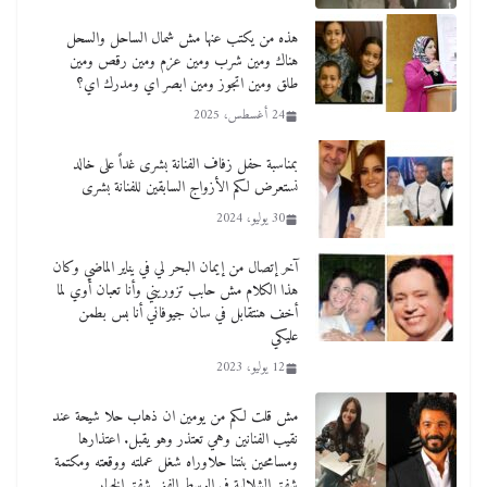
هذه من يكتب عنها مش شمال الساحل والسحل
هناك ومين شرب ومين عزم ومين رقص ومين
طلق ومين اتجوز ومين ابصر اي ومدرك اي؟
24 أغسطس، 2025
بمناسبة حفل زفاف الفنانة بشرى غداً على خالد
نستعرض لكم الأزواج السابقين للفنانة بشرى
30 يوليو، 2024
آخر إتصال من إيمان البحر لي في يناير الماضي وكان
هذا الكلام مش حابب تزوريني وأنا تعبان أوي لما
أخف هنتقابل في سان جيوفاني أنا بس بطمن
عليكي
12 يوليو، 2023
مش قلت لكم من يومين ان ذهاب حلا شيحة عند
نقيب الفنانين وهي تعتذر وهو يقبل. اعتذارها
ومسامحين بنتنا حلاوراه شغل عملته ووقعته ومكتمة
شفتم الشلالية في الوسط الفني شفتم الخيار