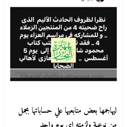
ليهاجمها بعض متابعيها علي حساباتها بجمل
من نوعية ولزمته اي يوم واحد