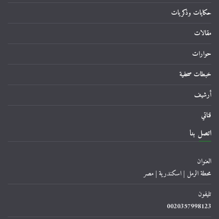
حكايات وذكريات
مقالات
حوارات
خبطات صحفية
أرشيف
قناتي
اتصل بنا
العنوان
محطة الرمل | اسكندرية | مصر
تليفون
0020357998123