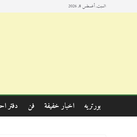
السبت, أغسطس 8, 2026
بورتريه
اخبار خفيفة
فن
دفتر اح