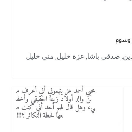
وسوم
دين
,
صدقي باشا
,
عزة خليل
,
مني خليل
محبي أحمد عز يتهموني أني أعرف م
ن والد أولاد زينة الحقيقي وأخف
ي، وهل قال لهم أحد أني كنت م
عها لحظة التكاثر ؟!!!