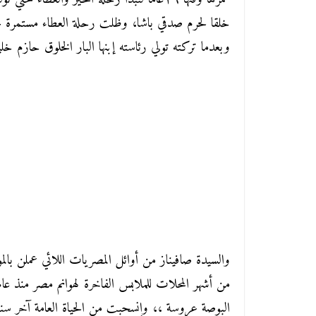
خلقا لحرم صدقي باشا، وظلت رحلة العطاء مستمرة 
وبعدما تركته تولي رئاسته إبنها البار الخلوق حازم خل
والسيدة صافيناز من أوائل المصريات اللائي عملن 
البوصة عروسة ،، وإنسحبت من الحياة العامة آخر سنوا