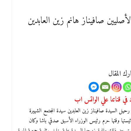
صليين صافيناز هانم زين العابدين
رك المقال
في قناتنا علي الواتس اب
حيل السيدة صافيناز زين العابدين سيدة المجتمع الشهيرة
رئيستها وقتها حرم رئيس الوزراء الأسبق صدقي باشا وكان
اء حتي تولت بعد ذلك والدة زوجها السيدة علية خليل رئاسة جمعية المبرة