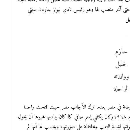
حتى آخر منصب لها وهو رئيس نادي ليونز جاردن سيتي
يل
حازم
خليل
ووالدته
الراحلة
بالموضة في مصر بعدما ترك الأجانب مصر حيث فتحت واحدا
من أشهر المحلات للملابس الفاخرة لهوانم مصر منذ عام ١٩٦٨وكان يكفي إسم صافي كما كان يناديها محبوها أن يحول
تها لشدة التعب ومحافظة علي صورتها، ويحسب لها أنها لم