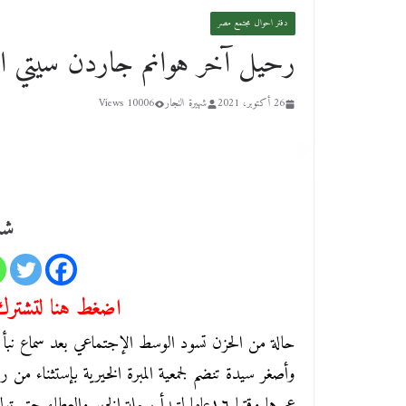
دفتر احوال مجتمع مصر
رحيل آخر هوانم جاردن سيتي الأ
26 أكتوبر، 2021
شهيرة النجار
10006 Views
شا
اضغط هنا لتشترك 
حالة من الحزن تسود الوسط الإجتماعي بعد سماع نبأ ر
وأصغر سيدة تنضم لجمعية المبرة الخيرية بإستثناء من 
عمرها وقتها ١٦عاما لتبدأ رحلة الخير والعط