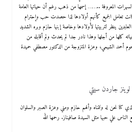
سهرات المعروفة ..…… إسمها من ذهب رغم أن حياتها العامة
انت تعامل الجميع كأنهم أولادها لذا حصدت حب وإحترام
عابدين ينظر لتربيتها لأولادها وخاصة إبنها حازم وبره الشديد
ه كلها من أجلها وهذا نادر جدا لم يحدث ولم أقابله من
حوم أحمد الشيمي، وعزة المتزوجة من الدكتور مصطفي حميدة
وينز جاردن سيتي
لذي كنا نحن له ونتمناه وألهم حازم ومني وعزة الصبر والسلوان
لناس علي حبها مثل السيدة صافيناز. رحمها الله