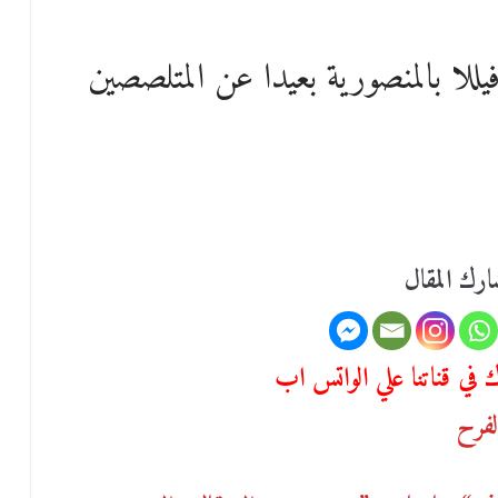
للا بالمنصورية بعيدا عن المتلصصين
رك المقال
في قناتنا علي الواتس اب
لفرح