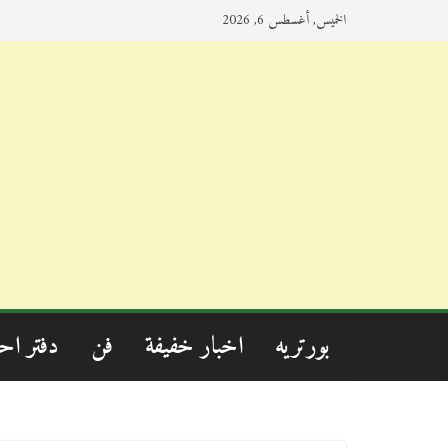
الخميس, أغسطس 6, 2026
بورتريه
اخبار خفيفة
فن
دفتر اح