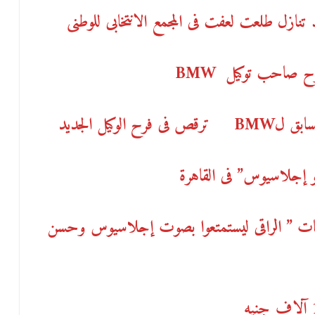
نازل طلعت لعفت فى المجمع الانتخابى للوطنى
فرح صاحب توكيل
BMW
سابق ل
BMW
ترقص فى فرح الوكيل الجديد
و إجلاسيوس” فى القاهرة
مات ” الراقى ليستمتعوا بصوت إجلاسيوس وحسن