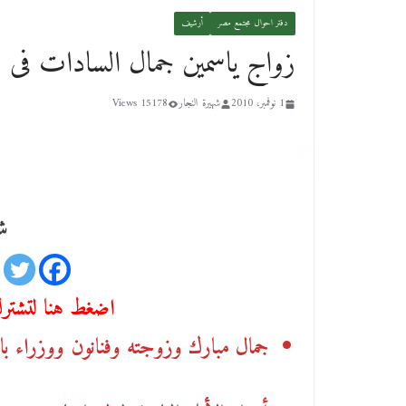
دفتر احوال مجتمع مصر
أرشيف
زواج ياسمين جمال السادات فى في
1 نوفمبر، 2010
شهيرة النجار
15178 Views
شا
اضغط هنا لتشترك 
جمال مبارك وزوجته وفنانون ووزراء با