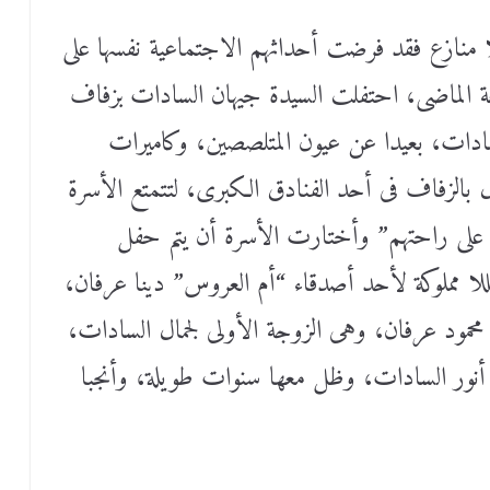
ا منازع فقد فرضت أحداثهم الاجتماعية نفسها على
جمعة الماضى، احتفلت السيدة جيهان السادات بزفاف
لسادات، بعيدا عن عيون المتلصصين، وكاميرات
بالزفاف فى أحد الفنادق الكبرى، لتتمتع الأسرة
على راحتهم” وأختارت الأسرة أن يتم حفل
للا مملوكة لأحد أصدقاء “أم العروس” دينا عرفان،
محمود عرفان، وهى الزوجة الأولى لجمال السادات،
 أنور السادات، وظل معها سنوات طويلة، وأنجبا