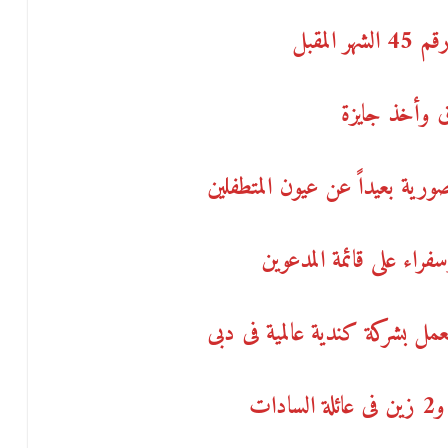
لمقبل
 وأخذ جايزة
صورية بعيداً عن عيون المتطفلين
راء على قائمة المدعوين
يعمل بشركة كندية عالمية فى دبى