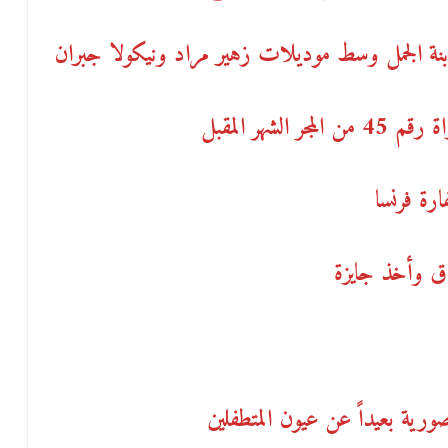
لشهر المقبل
رة فرنسا
ق وأخذ جايزة
صورية بعيداً عن عيون المتطفلين