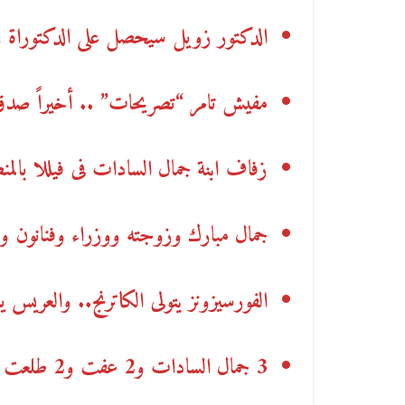
الدكتور زويل سيحصل على الدكتوراة رقم 45 الشهر ا
مفيش تامر “تصريحات” .. أخيراً صدق
زفاف ابنة جمال السادات فى فيللا بالمن
جمال مبارك وزوجته ووزراء وفنانون وسف
الفورسيزونز يتولى الكاترنج.. والعريس 
3 جمال السادات و2 عفت و2 طلعت و2 زين فى عائلة السادات