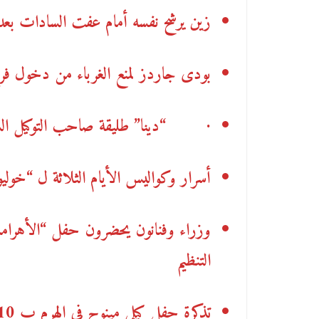
زين يرشح نفسه أمام عفت السادات بعد ت
بودى جاردز لمنع الغرباء من دخول 
·
“دينا” طليقة صاحب التوكيل ال
أسرار وكواليس الأيام الثلاثة ل “خولي
وزراء وفنانون يحضرون حفل “الأهرا
التنظيم
تذكرة حفل كيلى مينوج فى الهرم ب 10 آلاف جنيه