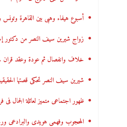
أسبوع هيفاء وهبى بين القاهرة وتونس 
زواج شيرين سيف النصر من دكتور إسك
خلاف وانفصال ثم عودة وعقد قران .
شيرين سيف النصر تحكى قصتها الحقيقي
ظهور اجتماعى متميز لعائلة الجمال فى ف
المحجوب وفهمى هويدى والبرادعى ورجا