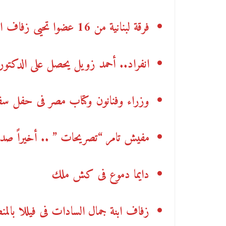
فرقة لبنانية من 16 عضوا تحيى زفاف ابنة الجمل وسط موديلات زهير مراد ونيكولا جبران
انفراد.. أحمد زويل يحصل على الدكتوراة رقم 45 من المجر ا
وزراء وفنانون وكتاب مصر فى حفل سفا
مفيش تامر “تصريحات ” .. أخيراً صد
دايما دموع فى كش ملك
زفاف ابنة جمال السادات فى فيللا بالمن