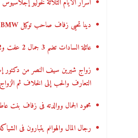
أسرار الأيام الثلاثة لخوليو إجلاسيوس
دينا تحيى زفاف صاحب توكي
ل
BMW
ا
عائلة السادات تضم 3 جمال 2 عفت و2 زين
زواج شيرين سيف النصر من دكتور إسك
التعارف والحب إلى الخلاف ثم الزواج
محمود الجمال ووالدته فى زفاف بنت عاطف
رجال المال والهوانم يتبارون فى الشياكة