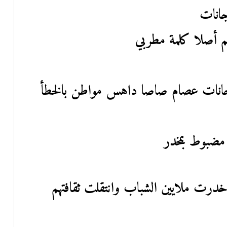
جانات
م أصلا كلمة مطربي
رجانات عصام صاصا داهس مواطن بالخطأ
مضبوط بمخدر
درت ملايين الشباب وانتقلت ثقافتهم