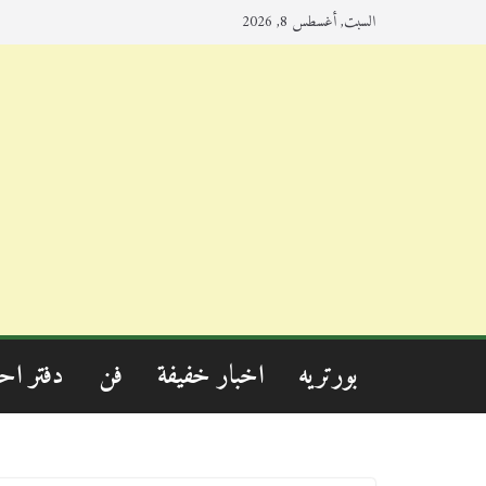
السبت, أغسطس 8, 2026
بورتريه
اخبار خفيفة
فن
دفتر اح