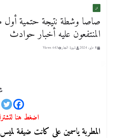
فن
صاصا وشطة نتيجة حتمية أول م
المنتفعون عليه أخبار حوادث
8 مايو، 2024
شهيرة النجار
643 Views
شا
اضغط هنا لتشترك 
المطربة ياسمين علي كانت ضيفة لمي