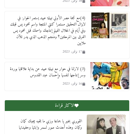
18 نوفمبر، 2023
(4)مع نجمة مصر الأولي نبيلة عبيد يستمر الحوار: في
لايزال التحقيق مستمرا كنتي المنتجة واسم محمود يس قبلك
وفي أيام في الحلال الفيلم إنتاجك واسمك قبل محمود يس
الفرق بين المرحلتين؟ ومنجم الذهب الذي يدر للآن
ملايين
17 نوفمبر، 2023
(3) لازلنا في حوار مع نبيلة عبيد عن بداية علاقتها بوردة
وسر إنتاجها لنفسها وإحسان عبد القدوس
16 نوفمبر، 2023
الاكثر قراءة
القويري بخير يا جماعة وزي ما بتحبه بيحبك كمان
وكمان وهذه أحدث صور لسمر وابنتها وحفيدتها