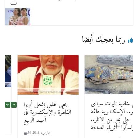
ت
ربما يعجبك أيضا
على خلفية تابوت سيدى
يحيى خليل يشعل أوبرا
جابر.. الإسكندرية عائمة
القاهرة والإسكندرية فى
على بحر من الآثار..
أعياد الربيع
واسألوا “أثرياء الصدفة”
30 مارس، 2018