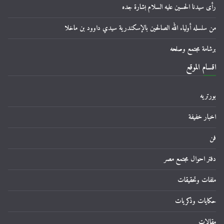
رأى سيدنا الحسين عليه السلام بشارة جده
من سلسله أولياء الله الصالحين بالإسكندرية سيدي داوود بن ماخلا
برشامة مجتمع وصلحه
اقسام الموقع
بورتريه
اخبار خفيفة
فن
دفتر احوال مجتمع مصر
ملفات وتحقيقات
حكايات وذكريات
مقالات