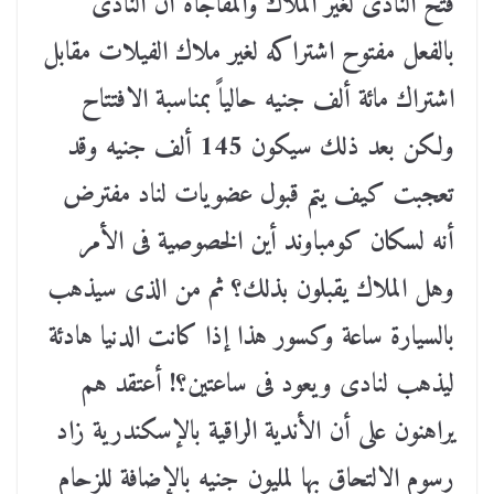
فتح النادى لغير الملاك والمفاجأة أن النادى
بالفعل مفتوح اشتراكه لغير ملاك الفيلات مقابل
اشتراك مائة ألف جنيه حالياً بمناسبة الافتتاح
ولكن بعد ذلك سيكون 145 ألف جنيه وقد
تعجبت كيف يتم قبول عضويات لناد مفترض
أنه لسكان كومباوند أين الخصوصية فى الأمر
وهل الملاك يقبلون بذلك؟ ثم من الذى سيذهب
بالسيارة ساعة وكسور هذا إذا كانت الدنيا هادئة
ليذهب لنادى ويعود فى ساعتين؟! أعتقد هم
يراهنون على أن الأندية الراقية بالإسكندرية زاد
رسوم الالتحاق بها لمليون جنيه بالإضافة للزحام