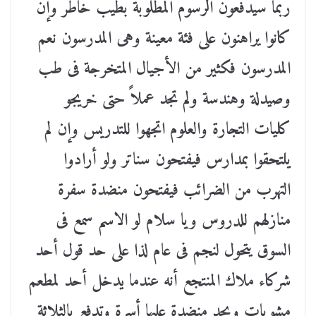
ربما سيدفعون الرسوم المطلوبة بطيب خاطر وإن
كانوا يراهنون على فئة معينة وهى المدرسون نعم
المدرسون فكثير من الأجيال المتخرجة فى طب
وصيدلة وهندسة ولم تجد عملاً حتى خريجو
كليات التجارة والعلوم اتجهوا للتدريس وإن لم
يلتحقوا بمدارس فيفتحون سناتر ولو أرادوا
التهرب من الضرائب فيفتحون منضدة سفرة
منازلهم للدروس ويا سلام لو الاسم سمع فى
السوق يتحول لنجم فى عام لذا على حد قول أحد
شركاء ملاك المنتجع أنه عندما يدخل أحد لمطعم
مشويات ويجد منضدة عليها أسرة وتدفع بالثلاثة