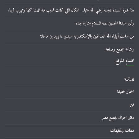
هنا خلوة السيدة نفيسة رضي الله عنها… المكان اللي كانت تسيب فيه الدنيا كلها وتهرب لربنا.
رأى سيدنا الحسين عليه السلام بشارة جده
من سلسله أولياء الله الصالحين بالإسكندرية سيدي داوود بن ماخلا
برشامة مجتمع وصلحه
اقسام الموقع
بورتريه
اخبار خفيفة
فن
دفتر احوال مجتمع مصر
ملفات وتحقيقات