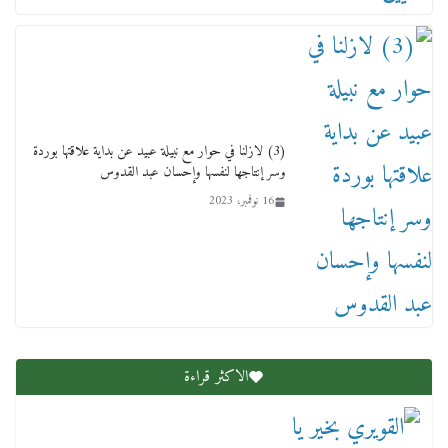
عاجل قيد حركته وهتك عرضه بالقوة”.. جنايات
دمنهور تصدر حيثيات حبس المتهم بالاعتداء على
الطفل ياسين
12 ديسمبر، 2025
(3) لازلنا في حوار مع نبيلة عبيد عن بداية علاقتها بوردة
وسر إنتاجها لنفسها وإحسان عبد القدوس
16 نوفمبر، 2023
لنا ان نفخر جمعيا إنجلترا تحتفل بمرور 10 سنوات
لأول فرع لمدارس لها بمصر في فينا بحضور ولي
العهد
2 أبريل، 2026
الاكثر قراءة