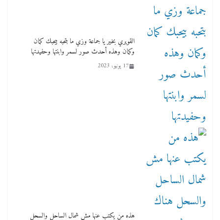
القويري بخير يا جماعة وزي ما بتحبه بيحبك كمان
وكمان وهذه أحدث صور لسمر وابنتها وحفيدتها
17 يونيو، 2023
هذه من يكتب عنها مش شمال الساحل والسحل