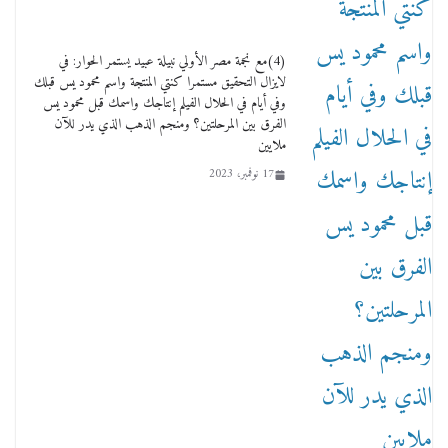
(4)مع نجمة مصر الأولي نبيلة عبيد يستمر الحوار: في
لايزال التحقيق مستمرا كنتي المنتجة واسم محمود يس قبلك
وفي أيام في الحلال الفيلم إنتاجك واسمك قبل محمود يس
الفرق بين المرحلتين؟ ومنجم الذهب الذي يدر للآن
ملايين
من مذكراتي علي هامش الأفراح حته كدا كهارب
تودي تحت الشمس يا ورا الشمس ووصفة كيف
17 نوفمبر، 2023
تكون سمسار فنانين لناس مش مفهومين
12 يناير، 2026