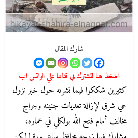
شارك المقال
اضغط هنا لتشترك في قناتنا علي الواتس اب
كثيرين شككوا فيما نشرته حول خبر نزول
حي شرق لإزالة تعديات جنينه وجراج
مخالف أمام فتح الله بولكلي في عماره،
مشارك فيها زوجه محافظ سابق ورقيا لكن