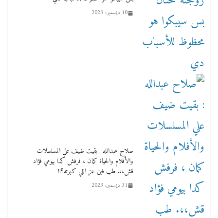
10 ديسمبر، 2023
صلاح عبدالله : بقيت ضيف علي المسلسلات
والأفلام والحياة كمان ، فرفش كدا بيومي فؤاد
قش،،. طب فين عز اللي كبرته؟!!
31 ديسمبر، 2023