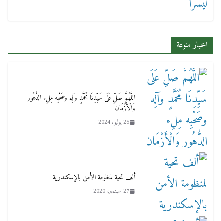
اخبار منوعة
اللَّهُمَّ صَلِّ عَلَى سَيِّدِنَا مُحَمَّدٍ وآلِه وصَحْبِه مِلِء الدُّهُور
وَالْأَزْمَان
26 يوليو، 2024
ألف تحية لمنظومة الأمن بالإسكندرية
27 سبتمبر، 2020