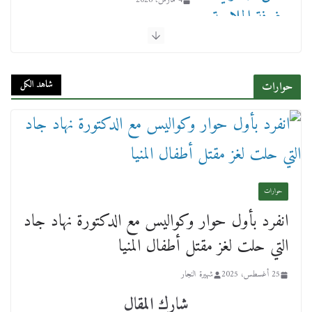
شاهد الكل
حوارات
عن عمر يناهز ال99 عاما وشهر رحيل شقيق ميشيل
أحد ودفنه في هدوء الأحد الماضي
18 فبراير، 2026
حوارات
انفرد بأول حوار وكواليس مع الدكتورة نهاد جاد
التي حلت لغز مقتل أطفال المنيا
ورحل أبو القانون الدولي هكذا نعي المستشار سامح
عبد الحكم استاذه مفيد شهاب
25 أغسطس، 2025
شهيرة النجار
15 فبراير، 2026
شارك المقال