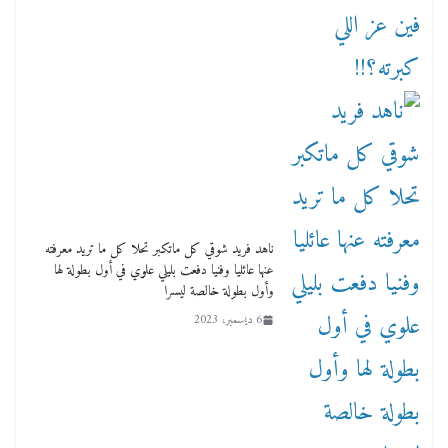
ناهد فريد شوقي كل ماتكبر تحلا كل ما تريد معرفته
عنها عائليا وفنيا دفعت بليلي علوي في أول بطولة لها
وأول بطولة خالصة ليسرا
6 ديسمبر، 2023