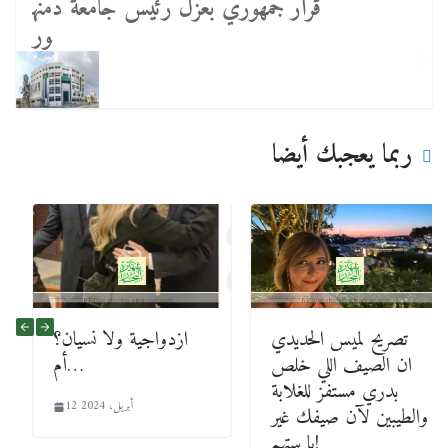
قرار جمهوري بعزل رئيس جامعة دمنه
ور
ربما يعجبك أيضا
تصريح لميس الحديدي
ازدواجية ولا نسيان؟
ان الصيف اللي خلص
أم…
بدري مستفز للغلابة
12 أبريل، 2024
والطيبين لآن صيفك غير
يا ستهم!