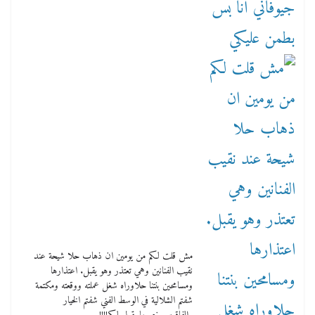
مش قلت لكم من يومين ان ذهاب حلا شيحة عند
نقيب الفنانين وهي تعتذر وهو يقبل. اعتذارها
ومسامحين بنتنا حلاوراه شغل عملته ووقعته ومكتمة
شفتم الشلالية في الوسط الفني شفتم الخيار