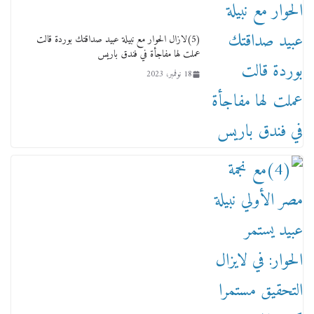
(5)لازال الحوار مع نبيلة عبيد صداقتك بوردة قالت
ماذا تعرف عن القويري غير انه بتاع الشمعدان
عملت لها مفاجأة في فندق باريس
والإعلانات ؟
18 نوفمبر، 2023
18 يناير، 2026
وفاة أسطورة الثمانيات وجيل العصر الذهبي طاهر
القويري ملك الدعاية لأشهر بسكويت في مصر
17 يناير، 2026