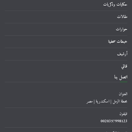
حكايات وذكريات
مقالات
حوارات
خبطات صحفية
أرشيف
قناتي
اتصل بنا
العنوان
محطة الرمل | اسكندرية | مصر
تليفون
0020357998123