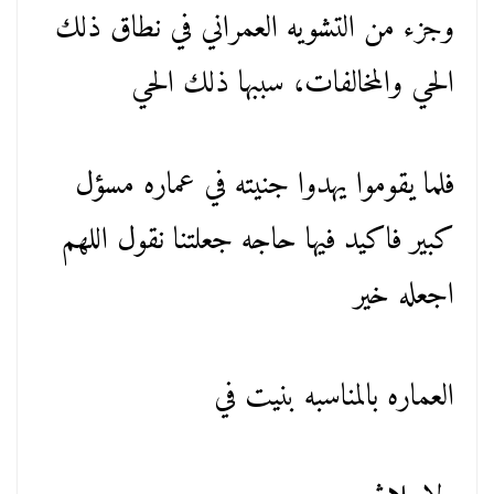
وجزء من التشويه العمراني في نطاق ذلك
الحي والمخالفات، سببها ذلك الحي
فلما يقوموا يهدوا جنيته في عماره مسؤل
كبير فاكيد فيها حاجه جعلتنا نقول اللهم
اجعله خير
العماره بالمناسبه بنيت في