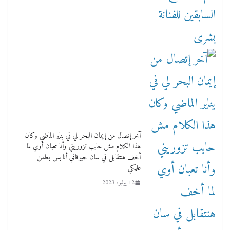
آخر إتصال من إيمان البحر لي في يناير الماضي وكان
هذا الكلام مش حابب تزوريني وأنا تعبان أوي لما
أخف هنتقابل في سان جيوفاني أنا بس بطمن
عليكي
12 يوليو، 2023