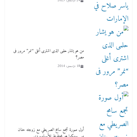
24 ديسمبر، 2023
من هو يشار حلمى الذى اشترى أغلى “نمر” مرور فى
مصر؟
18 ديسمبر، 2014
أول صورة تجمع سامح الصريطي مع زوجته حنان
بس سيبكوا هو محظوظ للأسباب دي