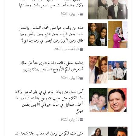
وكمان وهذه أحدث صور لسمر وابنتها وحفيدتها
17 يونيو، 2023
هذه من يكتب عنها مش شمال الساحل والسحل
هناك ومين شرب ومين عزم ومين رقص ومين
طلق ومين اتجوز ومين ابصر اي ومدرك اي؟
24 أغسطس، 2025
بمناسبة حفل زفاف الفنانة بشرى غداً على خالد
نستعرض لكم الأزواج السابقين للفنانة بشرى
30 يوليو، 2024
آخر إتصال من إيمان البحر لي في يناير الماضي وكان
هذا الكلام مش حابب تزوريني وأنا تعبان أوي لما
أخف هنتقابل في سان جيوفاني أنا بس بطمن
عليكي
12 يوليو، 2023
مش قلت لكم من يومين ان ذهاب حلا شيحة عند