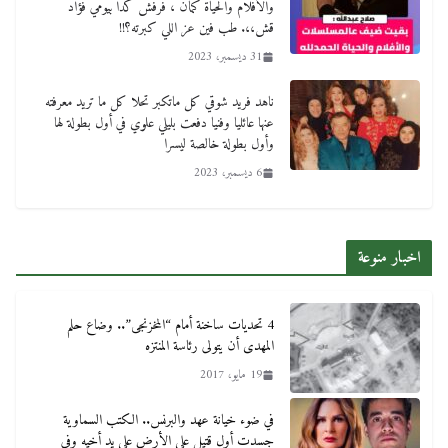
والأفلام والحياة كمان ، فرفش كدا بيومي فؤاد
قش،،. طب فين عز اللي كبرته؟!!
31 ديسمبر، 2023
ناهد فريد شوقي كل ماتكبر تحلا كل ما تريد معرفته
عنها عائليا وفنيا دفعت بليلي علوي في أول بطولة لها
وأول بطولة خالصة ليسرا
6 ديسمبر، 2023
اخبار منوعة
4 تحديات ساخنة أمام “المخزنجى”.. وضاع حلم
المهدى أن يتولى رئاسة المنتزه
19 مايو، 2017
في ضوء خيانة عهد والبرنس.. الكتب السماوية
جسدت أول قتيل على الأرض على يد أخيه وفى