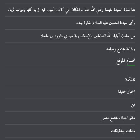
هنا خلوة السيدة نفيسة رضي الله عنها… المكان اللي كانت تسيب فيه الدنيا كلها وتهرب لربنا.
رأى سيدنا الحسين عليه السلام بشارة جده
من سلسله أولياء الله الصالحين بالإسكندرية سيدي داوود بن ماخلا
برشامة مجتمع وصلحه
اقسام الموقع
بورتريه
اخبار خفيفة
فن
دفتر احوال مجتمع مصر
ملفات وتحقيقات