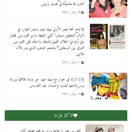
العهد
عملت لها مفاجأة في فندق باريس
2 أبريل، 2026
18 نوفمبر، 2023
(4)مع نجمة مصر الأولي نبيلة عبيد يستمر الحوار: في
لايزال التحقيق مستمرا كنتي المنتجة واسم محمود يس قبلك
وفي أيام في الحلال الفيلم إنتاجك واسمك قبل محمود يس
الفرق بين المرحلتين؟ ومنجم الذهب الذي يدر للآن
ملايين
17 نوفمبر، 2023
(3) لازلنا في حوار مع نبيلة عبيد عن بداية علاقتها بوردة
وسر إنتاجها لنفسها وإحسان عبد القدوس
16 نوفمبر، 2023
الاكثر قراءة
القويري بخير يا جماعة وزي ما بتحبه بيحبك كمان