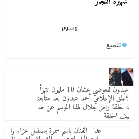
شهيرة النجار
وسوم
تلميع
عبدون للعوضي عشان 10 مليون تتهزأ
؟علق الإعلامي أحمد عبدون بعد متابعت
ه لحلقة رامز جلال لهذا الموسم عن ض
يف الحلقة
غدا | الفنان باسم سمرة يستقبل عزاء وا