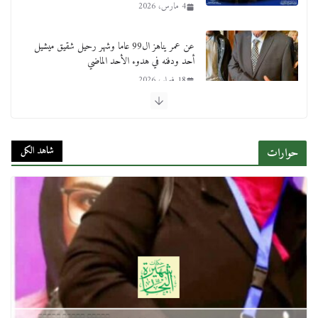
4 مارس، 2026
عن عمر يناهز ال99 عاما وشهر رحيل شقيق ميشيل
أحد ودفنه في هدوء الأحد الماضي
18 فبراير، 2026
ورحل أبو القانون الدولي هكذا نعي المستشار سامح
عبد الحكم استاذه مفيد شهاب
شاهد الكل
حوارات
15 فبراير، 2026
لجنة النقل والمواصلات بمجلس النواب ترسم خارطة
طريق لتطوير المنظومة .. ومصيلحي يطالب بـ«لجان
نوعية متخصصة» وربط التمويل بالإنجاز.
4 فبراير، 2026
ماذا تعرف عن القويري غير انه بتاع الشمعدان
والإعلانات ؟
18 يناير، 2026