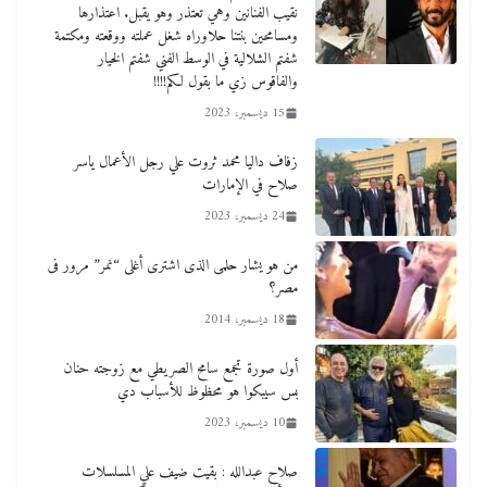
نقيب الفنانين وهي تعتذر وهو يقبل. اعتذارها
ومسامحين بنتنا حلاوراه شغل عملته ووقعته ومكتمة
شفتم الشلالية في الوسط الفني شفتم الخيار
والفاقوس زي ما بقول لكم!!!!
15 ديسمبر، 2023
زفاف داليا محمد ثروت علي رجل الأعمال ياسر
صلاح في الإمارات
24 ديسمبر، 2023
من هو يشار حلمى الذى اشترى أغلى “نمر” مرور فى
مصر؟
18 ديسمبر، 2014
أول صورة تجمع سامح الصريطي مع زوجته حنان
بس سيبكوا هو محظوظ للأسباب دي
10 ديسمبر، 2023
صلاح عبدالله : بقيت ضيف علي المسلسلات