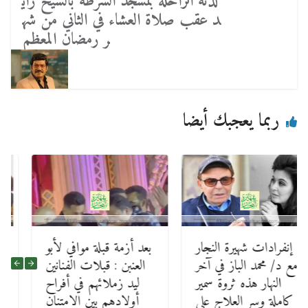
لدته الراحلة بمسجد الشرطة بالشيخ زاي
د عقب صلاة العشاء في الثاني من شه
ر رمضان المعظم
ربما يعجبك أيضا
إنفرادات شهيرة النجار
بعد أزمة قبلة موافي لأبو
مع د/ محمد الباز في آخر
العنبن : قبلات الفنانين
النهار هذه ثروة سمير
ليد زملائهم في أفراح
كاملة وسر العلاج علي
أولادهم بين الامتنان