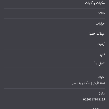
حكايات وذكريات
مقالات
حوارات
خبطات صحفية
أرشيف
قناتي
اتصل بنا
العنوان
محطة الرمل | اسكندرية | مصر
تليفون
0020357998123