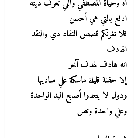
آه وحياة المصطفي واللي تعرف ديته
ادفع بالتي هي أحسن
فلا تغرنكم قصص النقاد دي والنقد
الهادف
انه هادف لهدف آخر
إلا حفنة قليلة ماسكة علي مباديها
ودول لا يتعدوا أصابع اليد الواحدة
وعلي واحدة ونص