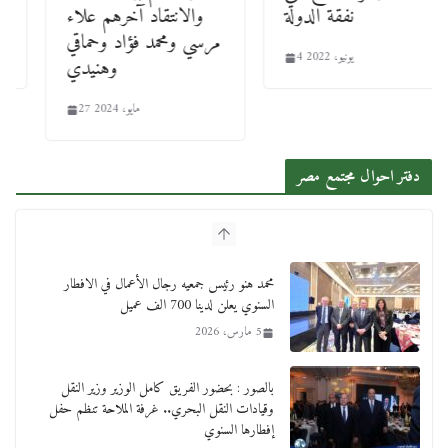
نفقة الدولة
والانتقاد آخرهم علاء
مرسي ومحمد فؤاد وحماقي
4 يونيو، 2022
وهنيدي
27 مايو، 2024
دفتر احوال مجتمع مصر
محمد هنو رئيس جمعيه رجال الأعمال في الافطار
السنوي يعلن لدينا 700 الف عميل
5 مارس، 2026
بالصور : بحضور الفريق كامل الوزير وزير النقل
وقيادات النقل البحري.. غرفة الملاحة تنظم حفل
إفطارها السنوي