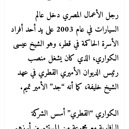
رجل الأعمال المصري دخل عالم
السيارات في عام 2003 على يد أحد أفراد
الأسرة الحاكمة في قطر، وهو الشيخ عيسى
الكواري، الذي كان يشغل منصب
رئيس الديوان الأميري القطري في عهد
الشيخ خليفة، كما أنه “جد” الأمير تميم.
الكواري “القطري” أسس الشركة
البافارية مع مجموعة من المستثمرين أبرزهم