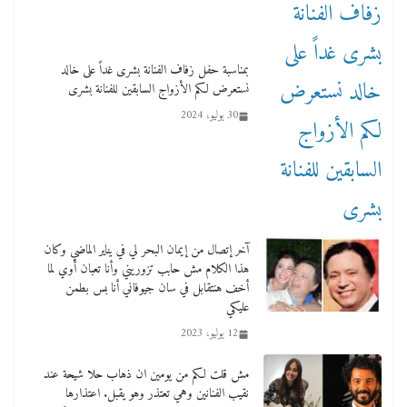
بمناسبة حفل زفاف الفنانة بشرى غداً على خالد
نستعرض لكم الأزواج السابقين للفنانة بشرى
30 يوليو، 2024
آخر إتصال من إيمان البحر لي في يناير الماضي وكان
هذا الكلام مش حابب تزوريني وأنا تعبان أوي لما
أخف هنتقابل في سان جيوفاني أنا بس بطمن
عليكي
12 يوليو، 2023
مش قلت لكم من يومين ان ذهاب حلا شيحة عند
نقيب الفنانين وهي تعتذر وهو يقبل. اعتذارها