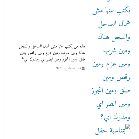
هذه من يكتب عنها مش شمال الساحل والسحل
هناك ومين شرب ومين عزم ومين رقص ومين
طلق ومين اتجوز ومين ابصر اي ومدرك اي؟
24 أغسطس، 2025