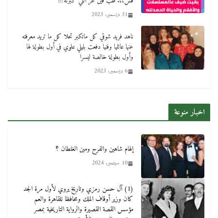
قش،،. طب فين عز اللي كبرته؟!!
31 ديسمبر، 2023
ناهد فريد شوقي كل ماتكبر تحلا كل ما تريد معرفته
عنها عائليا وفنيا دفعت بليلي علوي في أول بطولة لها
وأول بطولة خالصة ليسرا
6 ديسمبر، 2023
اخبار منوعة
إلهام شاهين والفرح ومين الغلطان ؟
10 سبتمبر، 2024
(1) آل حسن رمزي وتاريخ يروي لأول مرة الجد
كان وزير أوقاف الملك ومحافظا للقاهرة والعم
مؤسس القصة القصيرة والرواية التاريخية بمصر