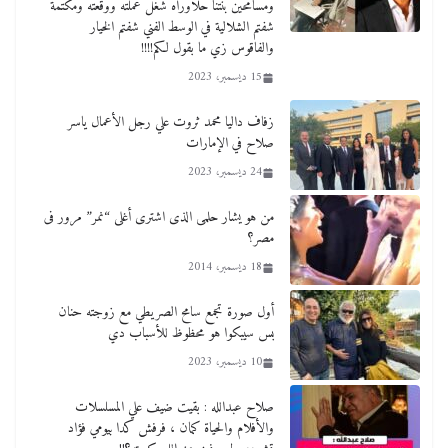
ومسامحين بنتنا حلاوراه شغل عملته ووقعته ومكتمة
شفتم الشلالية في الوسط الفني شفتم الخيار
والفاقوس زي ما بقول لكم!!!!
15 ديسمبر، 2023
زفاف داليا محمد ثروت علي رجل الأعمال ياسر
صلاح في الإمارات
24 ديسمبر، 2023
من هو يشار حلمى الذى اشترى أغلى “نمر” مرور فى
مصر؟
18 ديسمبر، 2014
أول صورة تجمع سامح الصريطي مع زوجته حنان
بس سيبكوا هو محظوظ للأسباب دي
10 ديسمبر، 2023
صلاح عبدالله : بقيت ضيف علي المسلسلات
والأفلام والحياة كمان ، فرفش كدا بيومي فؤاد