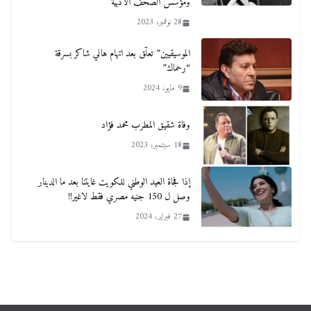
ومؤسس الصحف الأدبية
28 نوفمبر، 2023
الموسيقيين” تعلّق بعد اتهام هاني شاكر بسرقة
“رحماك”
9 مايو، 2024
وفاة شقيق المطرب محمد فؤاد
18 سبتمبر، 2023
إذا فجاة العيد الوطني للكويت غايتنا بعد ما الدينار
وصل ل 150 جنيه مصري فقط لاغير!!
27 فبراير، 2024