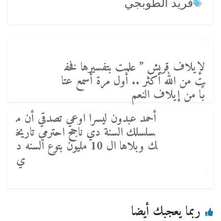
فريد الطوبجي
لإيلاف قريش ” علمت بتفسيرها فخف
ت من الله أكثر .. أول مرة أسمع عتا
بًا من إيلاف النعم
أحمد عبدون ليسرا اوعي تصدقي أن م
سلسلك السنة دي ناجح احترمي تاريخ
ك وبلاها ال 10 مليون بتوع السنه د
ي
ربما يعجبك أيضا