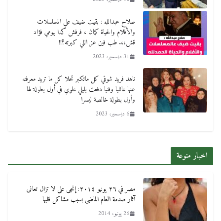
صلاح عبدالله : بقيت ضيف علي المسلسلات
والأفلام والحياة كمان ، فرفش كدا بيومي فؤاد
قش،،. طب فين عز اللي كبرته؟!!
31 ديسمبر، 2023
ناهد فريد شوقي كل ماتكبر تحلا كل ما تريد معرفته
عنها عائليا وفنيا دفعت بليلي علوي في أول بطولة لها
وأول بطولة خالصة ليسرا
6 ديسمبر، 2023
اخبار منوعة
مصر في ٢٦ يونيو ٢٠١٤: إنجى على لا تزال تعانى
آثار صدمة العام الماضى بسبب مشاكل قلبها
26 يونيو، 2014