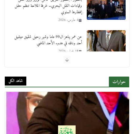
وقيادات النقل البحري.. غرفة الملاحة تنظم حفل
إفطارها السنوي
4 مارس، 2026
عن عمر يناهز ال99 عاما وشهر رحيل شقيق ميشيل
أحد ودفنه في هدوء الأحد الماضي
18 فبراير، 2026
ورحل أبو القانون الدولي هكذا نعي المستشار سامح
عبد الحكم استاذه مفيد شهاب
شاهد الكل
حوارات
15 فبراير، 2026
لجنة النقل والمواصلات بمجلس النواب ترسم خارطة
طريق لتطوير المنظومة .. ومصيلحي يطالب بـ«لجان
نوعية متخصصة» وربط التمويل بالإنجاز.
4 فبراير، 2026