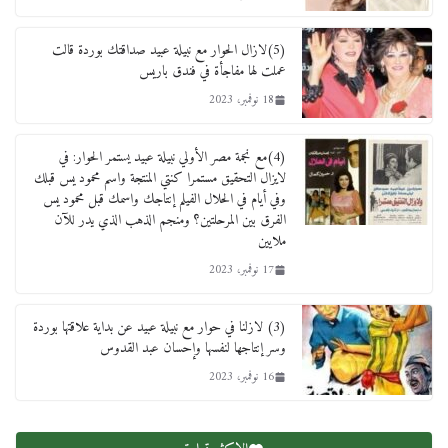
لنا ان نفخر جمعيا إنجلترا تحتفل بمرور 10 سنوات
لأول فرع لمدارس لها بمصر في فينا بحضور ولي
(5)لازال الحوار مع نبيلة عبيد صداقتك بوردة قالت
العهد
عملت لها مفاجأة في فندق باريس
2 أبريل، 2026
18 نوفمبر، 2023
(4)مع نجمة مصر الأولي نبيلة عبيد يستمر الحوار: في
لايزال التحقيق مستمرا كنتي المنتجة واسم محمود يس قبلك
وفي أيام في الحلال الفيلم إنتاجك واسمك قبل محمود يس
الفرق بين المرحلتين؟ ومنجم الذهب الذي يدر للآن
ملايين
17 نوفمبر، 2023
(3) لازلنا في حوار مع نبيلة عبيد عن بداية علاقتها بوردة
وسر إنتاجها لنفسها وإحسان عبد القدوس
16 نوفمبر، 2023