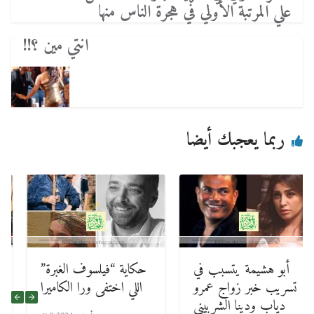
علي المرتبة الأولي في هجرة الناس منها
انتي مين ؟!!
ربما يعجبك أيضا
أبو هشيمة يتسبب في
حكاية “فيلسوف الغبرة”
تسريب خبر زواج عمرو
اللي اختفى ورا الكاميرا
دياب ودينا الشربيني