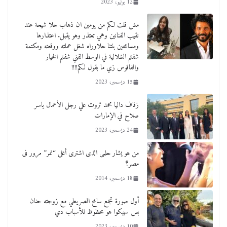
12 يوليو، 2023
مش قلت لكم من يومين ان ذهاب حلا شيحة عند
نقيب الفنانين وهي تعتذر وهو يقبل. اعتذارها
ومسامحين بنتنا حلاوراه شغل عملته ووقعته ومكتمة
شفتم الشلالية في الوسط الفني شفتم الخيار
والفاقوس زي ما بقول لكم!!!!
15 ديسمبر، 2023
زفاف داليا محمد ثروت علي رجل الأعمال ياسر
صلاح في الإمارات
24 ديسمبر، 2023
من هو يشار حلمى الذى اشترى أغلى “نمر” مرور فى
مصر؟
18 ديسمبر، 2014
أول صورة تجمع سامح الصريطي مع زوجته حنان
بس سيبكوا هو محظوظ للأسباب دي
10 ديسمبر، 2023