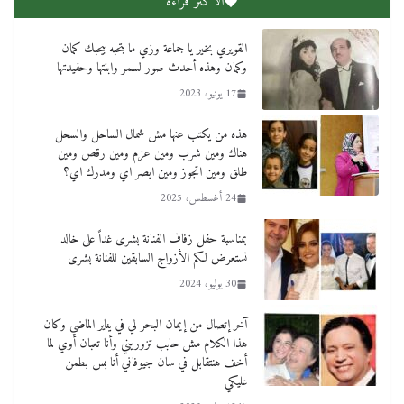
الاكثر قراءة
القويري بخير يا جماعة وزي ما بتحبه بيحبك كمان
وكمان وهذه أحدث صور لسمر وابنتها وحفيدتها
17 يونيو، 2023
هذه من يكتب عنها مش شمال الساحل والسحل
هناك ومين شرب ومين عزم ومين رقص ومين
طلق ومين اتجوز ومين ابصر اي ومدرك اي؟
24 أغسطس، 2025
بمناسبة حفل زفاف الفنانة بشرى غداً على خالد
نستعرض لكم الأزواج السابقين للفنانة بشرى
30 يوليو، 2024
آخر إتصال من إيمان البحر لي في يناير الماضي وكان
هذا الكلام مش حابب تزوريني وأنا تعبان أوي لما
أخف هنتقابل في سان جيوفاني أنا بس بطمن
عليكي