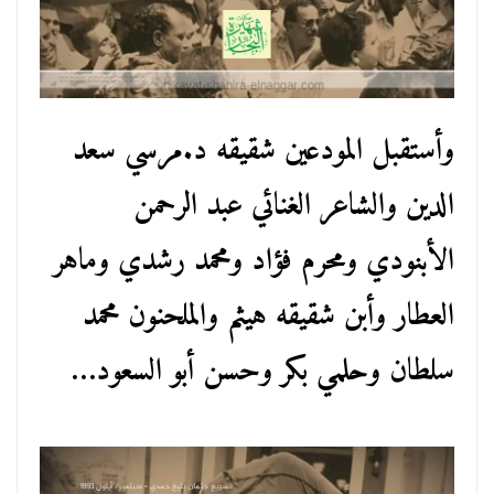
وأستقبل المودعين شقيقه د.مرسي سعد
الدين والشاعر الغنائي عبد الرحمن
الأبنودي ومحرم فؤاد ومحمد رشدي وماهر
العطار وأبن شقيقه هيثم والملحنون محمد
سلطان وحلمي بكر وحسن أبو السعود…