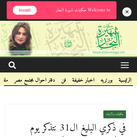
السبت, أغسطس 8, 2026
Welcome to حكايات شهيرة النجار
×
Install
.
.
.
الرئيسية
بورتريه
اخبار خفيفة
فن
دفتر احوال مجتمع مصر
ملفا
حكايات وذكريات
في ذكري البليغ ال31 نتذكر يوم