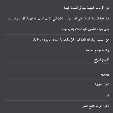
من كرامات النفيسة سيدتي السيدة نفيسة
هنا خلوة السيدة نفيسة رضي الله عنها… المكان اللي كانت تسيب فيه الدنيا كلها وتهرب لربنا.
رأى سيدنا الحسين عليه السلام بشارة جده
من سلسله أولياء الله الصالحين بالإسكندرية سيدي داوود بن ماخلا
برشامة مجتمع وصلحه
اقسام الموقع
بورتريه
اخبار خفيفة
فن
دفتر احوال مجتمع مصر