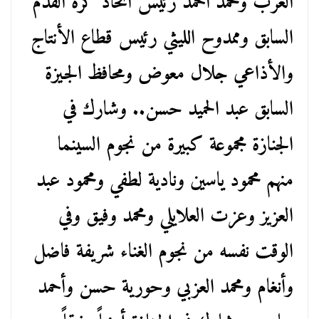
العرب ومحمد أحمد رئيس أتحاد كرة القدم
السابق وممدوح الليثي رئيس قطاع الأنتاج
والأذاعي جلال معوض ومحافظ الجيزة
السابق عبد الحميد حسن.. وشارك في
الجنازة مجموعة كبيرة من نجوم السينما
منهم محمود ياسين ونادية لطفي ومحمود عبد
العزيز وعزت العلايلي ومحمد وفيق وفي
الوقت نفسه من نجوم الغناء شريفة فاضل
وأنغام ومحمد العزبي وحورية حسن وأحمد