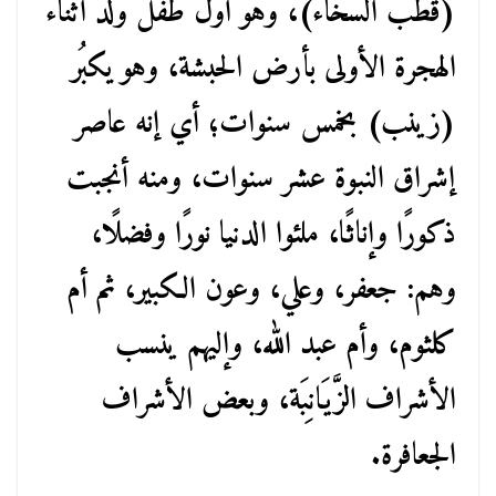
(قطب السخاء)، وهو أول طفل ولد أثناء
الهجرة الأولى بأرض الحبشة، وهو يكبُر
(زينب) بخمس سنوات؛ أي إنه عاصر
إشراق النبوة عشر سنوات، ومنه أنجبت
ذكورًا وإناثًا، ملئوا الدنيا نورًا وفضلًا،
وهم: جعفر، وعلي، وعون الكبير، ثم أم
كلثوم، وأم عبد الله، وإليهم ينسب
الأشراف الزَّيَانِبَة، وبعض الأشراف
الجعافرة.