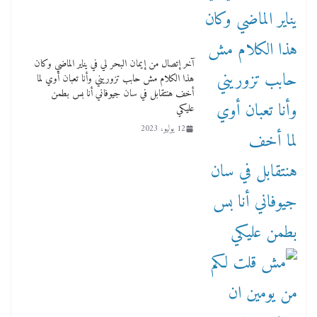
آخر إتصال من إيمان البحر لي في يناير الماضي وكان
هذا الكلام مش حابب تزوريني وأنا تعبان أوي لما
أخف هنتقابل في سان جيوفاني أنا بس بطمن
عليكي
12 يوليو، 2023