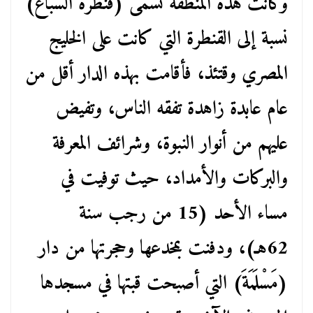
وكانت هذه المنطقة تسمى (قنطرة السباع)
نسبة إلى القنطرة التي كانت على الخليج
المصري وقتئذ، فأقامت بهذه الدار أقل من
عام عابدة زاهدة تفقه الناس، وتفيض
عليهم من أنوار النبوة، وشرائف المعرفة
والبركات والأمداد، حيث توفيت في
مساء الأحد (15 من رجب سنة
62هـ)، ودفنت بمخدعها وحجرتها من دار
(مَسْلَمَةَ) التي أصبحت قبتها في مسجدها