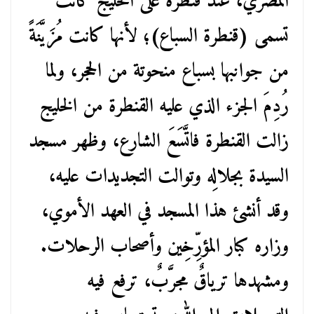
المصري، عند قنطرة على الخليج كانت
تسمى (قنطرة السباع)؛ لأنها كانت مُزَيَّنَةً
من جوانبها بسباع منحوتة من الحجر، ولما
رُدِمَ الجزء الذي عليه القنطرة من الخليج
زالت القنطرة فاتَّسَعَ الشارع، وظهر مسجد
السيدة بجلالِه وتوالت التجديدات عليه،
وقد أنشئ هذا المسجد في العهد الأموي،
وزاره كبار المؤرِّخِين وأصحاب الرحلات.
ومشهدها ترياقٌ مجرَّبٌ، ترفع فيه