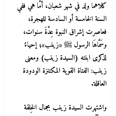
كلاهما ولد في شهر شعبان، أمَّا هي ففي
السنة الخامسة أو السادسة للهجرة،
فعاصرت إشراق النبوة عِدَّةَ سنوات،
وسَمَّاهَا الرسول ﷺ «زينب»؛ إحياءً
لذكرى ابنته (السيدة زينب) ومعنى
زينب: الفتاة القوية المكتنزة الودودة
العاقلة.
واشتهرت السيدة زينب بجمال الخِلقة