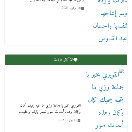
16 نوفمبر، 2023
عاجل قيد حركته وهتك عرضه بالقوة”.. جنايات
دمنهور تصدر حيثيات حبس المتهم بالاعتداء على
الطفل ياسين
12 ديسمبر، 2025
الاكثر قراءة
لنا ان نفخر جمعيا إنجلترا تحتفل بمرور 10 سنوات
لأول فرع لمدارس لها بمصر في فينا بحضور ولي
القويري بخير يا جماعة وزي ما بتحبه بيحبك كمان
العهد
وكمان وهذه أحدث صور لسمر وابنتها وحفيدتها
2 أبريل، 2026
17 يونيو، 2023