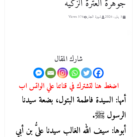
جوهرة العترة الزكيه
5 يناير، 2026
شهيرة النجار
576 Views
شارك المقال
اضغط هنا لتشترك في قناتنا علي الواتس اب
أمها: السيدة فاطمة البتول، بضعة سيدنا
الرسول ﷺ.
أبوها: سيف الله الغالب سيدنا عليُّ بن أبي