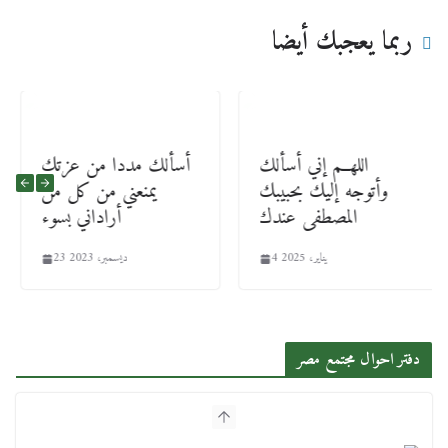
ربما يعجبك أيضا
اللهــم إني أسألك
أسألك مددا من عزتك
وأتوجه إليك بحبيبك
يمنعني من كل من
المصطفى عندك
أراداني بسوء
4 يناير، 2025
23 ديسمبر، 2023
دفتر احوال مجتمع مصر