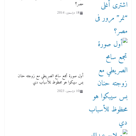
مصر؟
18 ديسمبر، 2014
أول صورة تجمع سامح الصريطي مع زوجته حنان
بس سيبكوا هو محظوظ للأسباب دي
10 ديسمبر، 2023