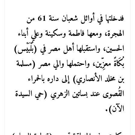
فدخلتها في أوائل شعبان سنة 61 من
الهجرة، ومعها فاطمة وسكينة وعلي أبناء
الحسين، واستقبلها أهل مصر في (بُلْبَيْس)
بُكَاةً معزِّين، واحتملها والي مصر (مسلمة
بن مخلد الأنصاري) إلى داره بالحمراء
القُصوى عند بساتين الزهري (حي السيدة
الآن).