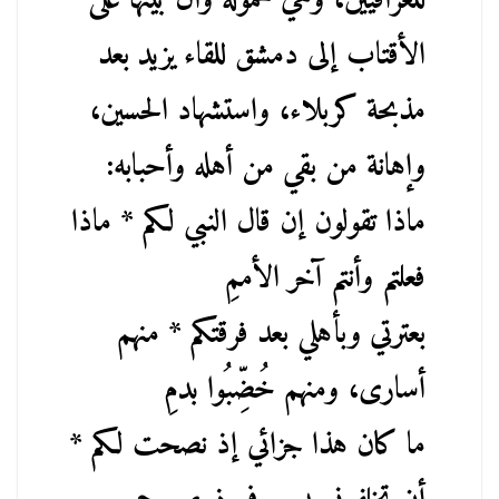
للعراقيين، وهي محمولة وآل بيتها على
الأقتاب إلى دمشق للقاء يزيد بعد
مذبحة كربلاء، واستشهاد الحسين،
وإهانة من بقي من أهله وأحبابه:
ماذا تقولون إن قال النبي لكم * ماذا
فعلتم وأنتم آخر الأممِ
بعترتي وبأهلي بعد فرقتكم * منهم
أسارى، ومنهم خُضِّبُوا بدمِ
ما كان هذا جزائي إذ نصحت لكم *