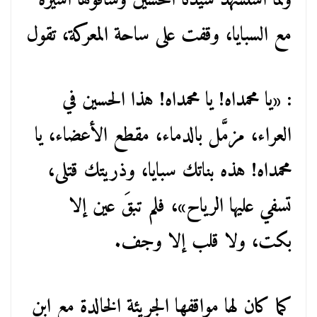
ولما استشهد سيدنا الحسين وساقوها أسيرة
مع السبايا، وقفت على ساحة المعركة، تقول
: «يا محمداه! يا محمداه! هذا الحسين في
العراء، مزمَّل بالدماء، مقطع الأعضاء، يا
محمداه! هذه بناتك سبايا، وذريتك قتلى،
تسفي عليها الرياح»، فلم تبقَ عين إلا
بكت، ولا قلب إلا وجف.
كما كان لها مواقفها الجريئة الخالدة مع ابن