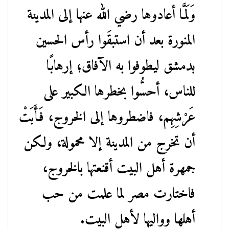
وَلَمَّا أعادوها رضي الله عنها إلى المدينة
المنورة بعد أن استبقَوا رأس الحسين
بدمشق ليطوفوا به الآفاق؛ إرهابًا
للناس، أحسُّوا بخطرها الكبير على
عَرْشِهِم، فاضطروها إلى الخروج، فَأَبَتْ
أن تخرج من المدينة إلا محمولة، ولكن
جمهرة أهل البيت أقنعتها بالخروج،
فاختارت مصر لما علمت من حب
أهلها وواليها لأهل البيت.