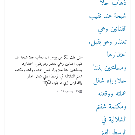
مش قلت لكم من يومين ان ذهاب حلا شيحة عند
نقيب الفنانين وهي تعتذر وهو يقبل. اعتذارها
ومسامحين بنتنا حلاوراه شغل عملته ووقعته ومكتمة
شفتم الشلالية في الوسط الفني شفتم الخيار
والفاقوس زي ما بقول لكم!!!!
15 ديسمبر، 2023