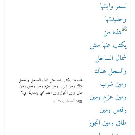
هذه من يكتب عنها مش شمال الساحل والسحل
هناك ومين شرب ومين عزم ومين رقص ومين
طلق ومين اتجوز ومين ابصر اي ومدرك اي؟
24 أغسطس، 2025