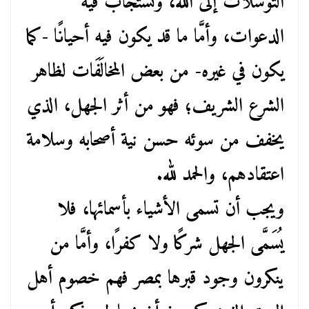
التوسلات إلى الله، وتستجاب فيه
الدعوات، وأمَّا ما قد يكون فيه أحيانًا -كما
يكون في غيره- من بعض المخالَفَات لظاهر
الشرع الشريف؛ فهو من أثر الجهل، الذي
يخفف من سوئه حسن نية أصحابه وسلامة
اعتقادهم، والحمد لله.
ويجب أن تسمى الأشياء بأسمائها، فلا
يُسَمَّى الجهل شركًا ولا كفرًا، وأمَّا من
ينكرون وجود قبرها بمصر فهم خصوم أهل