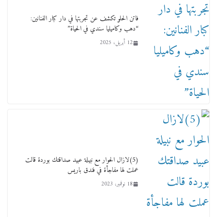
فاتن الحلو تكشف عن تجربتها في دار كبار الفنانين:
“دهب وكاميليا سندي في الحياة”
12 أبريل، 2025
لجنة النقل والمواصلات بمجلس النواب ترسم خارطة
طريق لتطوير المنظومة .. ومصيلحي يطالب بـ«لجان
نوعية متخصصة» وربط التمويل بالإنجاز.
4 فبراير، 2026
(5)لازال الحوار مع نبيلة عبيد صداقتك بوردة قالت
عملت لها مفاجأة في فندق باريس
18 نوفمبر، 2023