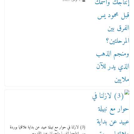
17 نوفمبر، 2023
من مذكراتي علي هامش الأفراح حته كدا كهارب
تودي تحت الشمس يا ورا الشمس ووصفة كيف
تكون سمسار فنانين لناس مش مفهومين
12 يناير، 2026
(3) لازلنا في حوار مع نبيلة عبيد عن بداية علاقتها بوردة
وسر إنتاجها لنفسها وإحسان عبد القدوس