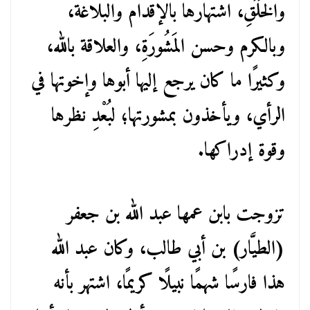
والخُلُقِ، اشتهارها بالإقدام والبلاغة،
وبالكرم وحسن المَشُورَةِ، والعلاقة بالله،
وكثيرًا ما كان يرجع إليها أبوها وإخوتها في
الرأي، ويأخذون بمشورتها؛ لبُعْدِ نظرها
وقوة إدراكها.
تزوجت بابن عمها عبد الله بن جعفر
(الطيَّار) بن أبي طالب، وكان عبد الله
هذا فارسًا شهمًا نبيلًا كريمًا، اشتهر بأنه