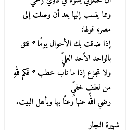
أن تخلفوني بسوء في ذوي رحمي
ومما ينسب إليها بعد أن وصلت إلى
مصر، قولها:
إذا ضاقت بك الأحوال يومًا * فثق
بالواحد الأحد العليِّ
ولا تجزع إذا ما ناب خطب * فكم للهِ
من لطفٍ خفيِّ
رضي الله عنها وعنَّا بها وبأهل البيت.
شهيرة النجار