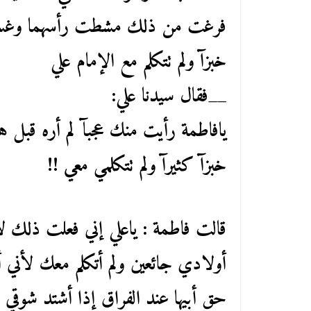
فرغت من ذلك مشطت رأسهما وغسلت
خبزآ ولم تتكلم مع الإمام علي
__فقال سيدنا علي:
يافاطمة رأيت منك عجبآ لم أره قبل 
خبزآ كثيرآ ولم تتكلمي معي !!
قالت فاطمة : ياعلي إني فعلت ذلك
أولادي جائعين ولم أتكلم معك لأني 
حق أبيها عند الفراق إذا أشتد شوقي 