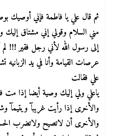
ثم قال علي يا فاطمة فإني أوصيك بوصي
مني السلام وقولي إني مشتاق إليك و
إلى رسول الله لأني رجل فقير !!! لم
عرصات القيامة وأنا في يد الزبانيه ت
علي فقالت
ياعلي ولي إليك وصية أيضا إذا مت ف
والأخرى إذا رأيت غريبآ ويتيمآ وشا
والأخرى أن لاتصيح ولاتضرب الحس