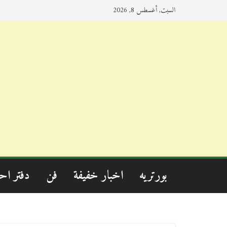
السبت, أغسطس 8, 2026
بورتريه
اخبار خفيفة
فن
دفتر اح