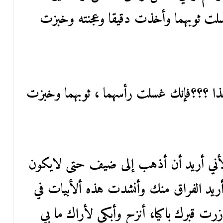
 ثوبهما وأخذت دقيقا وعجنته وخبزت
هذا ؟؟؟فإنك غسلت رأسهما ، ثوبهما وخبزت
 لأني أريد أن أذهب إلى ضيف حتى لايكون
أريد الفراق منك وأنشدت هذه ألأبيات في
زرت قبرك باكيا، أنزح وأبكى لأراك ما بي