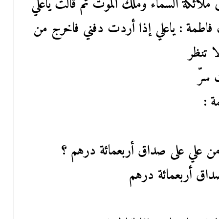
ى ملائكة السماء وملك الموت ثم قالت ياعلي
ت فاطمة : ياعلي إذا أردت دفني فاخرج من
ا تنظر
 سرّ
ة :
ن علي على صداق أربعمائة درهم ؟
اق أربعمائة درهم