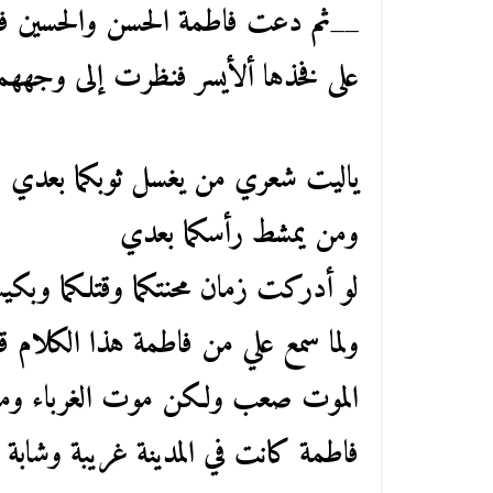
__ثم دعت فاطمة الحسن والحسين فأ
على فخذها ألأيسر فنظرت إلى وجههما
ياليت شعري من يغسل ثوبكما بعدي
ومن يمشط رأسكما بعدي
لو أدركت زمان محنتكما وقتلكما وبكي
ولما سمع علي من فاطمة هذا الكلام ق
الموت صعب ولكن موت الغرباء وم
فاطمة كانت في المدينة غريبة وشابة 