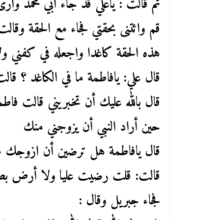
ثم قالت : ياعلي قد جاء أبي محمد وأر
قم وائتنى بحقتي فجاء مع الحقة وقال
هذه الحقة كاغدا واجعله في كفني ول
قال علي: يافاطمة ما في الكاغد ؟ قالت
قال بالله عليك أن تخبريني قالت فاطم
حين أراد النبي أن يزوجني منك
قال يافاطمة هل ترضين أن ازوجك م
قالت: قلت رضيت عليا ولا أرض بصد
فجاء جبريل وقال :