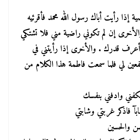
ة إذا رأيت أباك رسول الله محمد فأقرئيه
الأخرى إن لم تكوني راضية مني فلا تشتكي
 أعرف قدرك . والأخرى إذا رأيتني في
شفعين لي فلما سمعت فاطمة هذا الكلام من
كفني وادفني بنفسك
بآ فاذكر غربتي وشابتي
ن والحسين