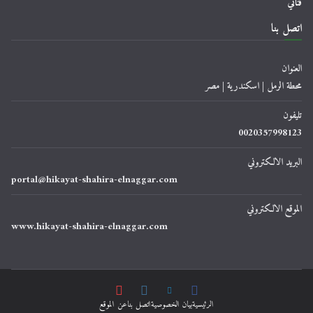
قناتي
اتصل بنا
العنوان
محطة الرمل | اسكندرية | مصر
تليفون
0020357998123
البريد الالكتروني
portal@hikayat-shahira-elnaggar.com
الموقع الالكتروني
www.hikayat-shahira-elnaggar.com
الرئيسية
ﺑﻴﺎﻥ اﻟﺨﺼﻮﺻﻴﺔ
اتصل بنا
عن الموقع