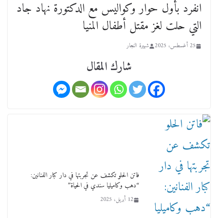
انفرد بأول حوار وكواليس مع الدكتورة نهاد جاد
عن عمر يناهز ال99 عاما وشهر رحيل شقيق ميشيل
التي حلت لغز مقتل أطفال المنيا
أحد ودفنه في هدوء الأحد الماضي
18 فبراير، 2026
25 أغسطس، 2025
شهيرة النجار
شارك المقال
ورحل أبو القانون الدولي هكذا نعي المستشار سامح
عبد الحكم استاذه مفيد شهاب
15 فبراير، 2026
فاتن الحلو تكشف عن تجربتها في دار كبار الفنانين:
“دهب وكاميليا سندي في الحياة”
12 أبريل، 2025