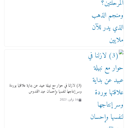
من مذكراتي علي هامش الأفراح حته كدا كهارب
تودي تحت الشمس يا ورا الشمس ووصفة كيف
تكون سمسار فنانين لناس مش مفهومين
12 يناير، 2026
(3) لازلنا في حوار مع نبيلة عبيد عن بداية علاقتها بوردة
وسر إنتاجها لنفسها وإحسان عبد القدوس
16 نوفمبر، 2023
عاجل قيد حركته وهتك عرضه بالقوة”.. جنايات
دمنهور تصدر حيثيات حبس المتهم بالاعتداء على
الطفل ياسين