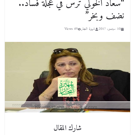
“سعاد الخولي ترس في عجلة فساد..
نضف وبخر”
10 سبتمبر، 2017
شهيرة النجار
49 Views
شارك المقال