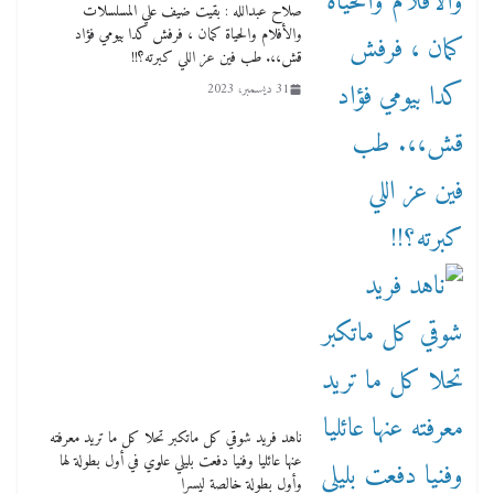
صلاح عبدالله : بقيت ضيف علي المسلسلات
والأفلام والحياة كمان ، فرفش كدا بيومي فؤاد
قش،،. طب فين عز اللي كبرته؟!!
31 ديسمبر، 2023
ناهد فريد شوقي كل ماتكبر تحلا كل ما تريد معرفته
عنها عائليا وفنيا دفعت بليلي علوي في أول بطولة لها
وأول بطولة خالصة ليسرا