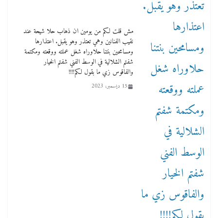
مش قلت لكم من يومين ان ذهاب حلا شيحة عند
نقيب الفنانين وهي تعتذر وهو يقبل. اعتذارها
ومسامحين بنتنا حلاوراه شغل عملته ووقعته ومكتمة
شفتم الشلالية في الوسط الفني شفتم الخيار
والفاقوس زي ما بقول لكم!!!!
15 ديسمبر، 2023