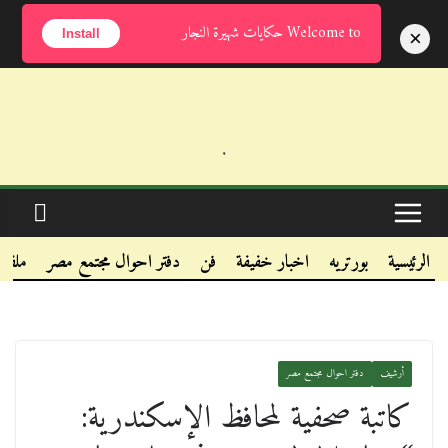
الجمعة, أغسطس 7, 2026
Welcome to حكايات شهيرة النجار
×
Install
.
.
.
الرئيسية
بورتريه
اخبار خفيفة
فن
دفتر احوال مجتمع مصر
ملفا
أرشيف
دفتر احوال مجتمع مصر
كاتبة صحفية لمحافظ الإسكندرية: