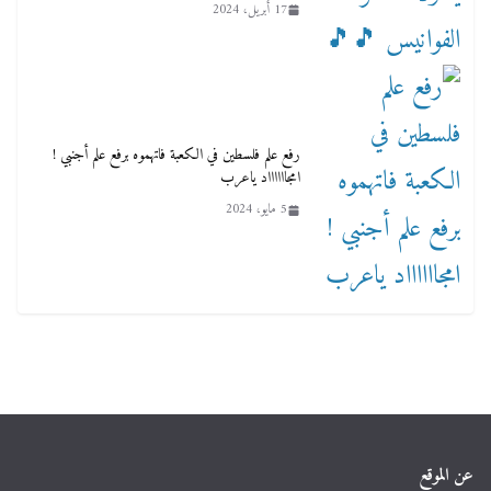
17 أبريل، 2024
رفع علم فلسطين في الكعبة فاتهموه برفع علم أجنبي !
امجااااااد ياعرب
5 مايو، 2024
عن الموقع