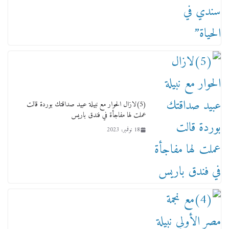
لجنة النقل والمواصلات بمجلس النواب ترسم خارطة
طريق لتطوير المنظومة .. ومصيلحي يطالب بـ«لجان
نوعية متخصصة» وربط التمويل بالإنجاز.
4 فبراير، 2026
(5)لازال الحوار مع نبيلة عبيد صداقتك بوردة قالت
عملت لها مفاجأة في فندق باريس
18 نوفمبر، 2023
ماذا تعرف عن القويري غير انه بتاع الشمعدان
والإعلانات ؟