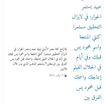
18 يناير، 2026
وفاة أسطورة الثمانيات وجيل العصر الذهبي طاهر
القويري ملك الدعاية لأشهر بسكويت في مصر
(4)مع نجمة مصر الأولي نبيلة عبيد يستمر الحوار: في
17 يناير، 2026
لايزال التحقيق مستمرا كنتي المنتجة واسم محمود يس قبلك
وفي أيام في الحلال الفيلم إنتاجك واسمك قبل محمود يس
الفرق بين المرحلتين؟ ومنجم الذهب الذي يدر للآن
ملايين
17 نوفمبر، 2023