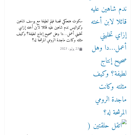
‏سكوت هنحكي قصة فيلم لطيفة مع يوسف شاهين
وكواليس ندم شاهين عليه قائلا لابن أخته إزاي
تخليني أعمل…دا وهل صحيح إنتاج لطيفة؟ وكيف
مثلته وكانت ماجدة الرومي المرشحة له؟
23 يوليو، 2023