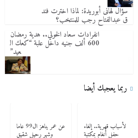
سؤال لهانى أبوريدة: لماذا اخترت فند
ق عبدالفتاح رجب للمنتخب؟
انفرادات سعاد الخولي.. هدية رمضان
600 ألف جنيه داخل علبة “كعك ال
عيد”
ربما يعجبك أيضا
لأسباب قهرية.. إلغاء
عن عمر يناهز ال99 عاما
حفل أنغام بمكتبة
وشهر رحيل شقيق