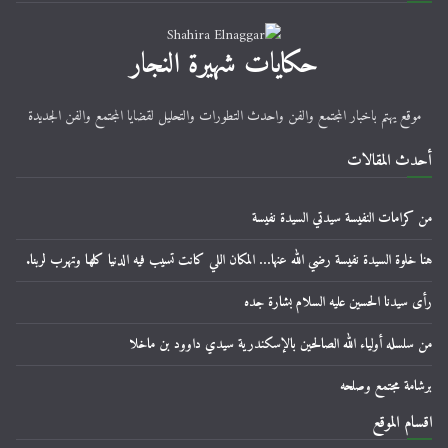
حكايات شهيرة النجار
موقع يهتم باخبار المجتمع والفن واحدث التطورات والتحليل لقضايا المجتمع والفن الجديدة
أحدث المقالات
من كرامات النفيسة سيدتي السيدة نفيسة
هنا خلوة السيدة نفيسة رضي الله عنها… المكان اللي كانت تسيب فيه الدنيا كلها وتهرب لربنا.
رأى سيدنا الحسين عليه السلام بشارة جده
من سلسله أولياء الله الصالحين بالإسكندرية سيدي داوود بن ماخلا
برشامة مجتمع وصلحه
اقسام الموقع