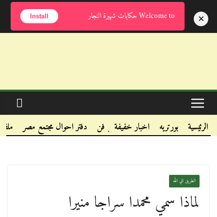
الجمعة, أغسطس 7, 2026
Welcome to حكايات شهيرة النجار
×
Install
.
.
الرئيسية
بورتريه
اخبار خفيفة
فن
دفتر احوال مجتمع مصر
ملفا
.
الطريق الي الله
‏لماذا سمي محمدا سراجا منيرا