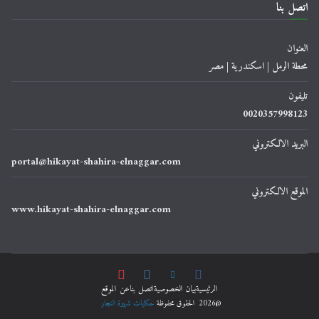
اتصل بنا
العنوان
محطة الرمل | اسكندرية | مصر
تليفون
0020357998123
البريد الالكتروني
portal@hikayat-shahira-elnaggar.com
الموقع الالكتروني
www.hikayat-shahira-elnaggar.com
الرئيسية
ﺑﻴﺎﻥ اﻟﺨﺼﻮﺻﻴﺔ
اتصل بنا
عن الموقع
@2026 الحقوق محفوظة
حكايات شهيرة النجار