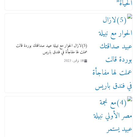
لجنة النقل والمواصلات بمجلس النواب ترسم خارطة
طريق لتطوير المنظومة .. ومصيلحي يطالب بـ«لجان
نوعية متخصصة» وربط التمويل بالإنجاز.
4 فبراير، 2026
(5)لازال الحوار مع نبيلة عبيد صداقتك بوردة قالت
عملت لها مفاجأة في فندق باريس
18 نوفمبر، 2023
ماذا تعرف عن القويري غير انه بتاع الشمعدان
والإعلانات ؟
18 يناير، 2026