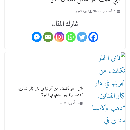
أحد ودفنه في هدوء الأحد الماضي
18 فبراير، 2026
25 أغسطس، 2025
شهيرة النجار
شارك المقال
ورحل أبو القانون الدولي هكذا نعي المستشار سامح
عبد الحكم استاذه مفيد شهاب
15 فبراير، 2026
فاتن الحلو تكشف عن تجربتها في دار كبار الفنانين:
“دهب وكاميليا سندي في الحياة”
12 أبريل، 2025