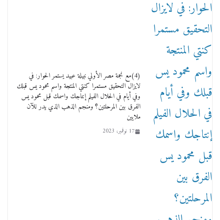
وفاة أسطورة الثمانيات وجيل العصر الذهبي طاهر
القويري ملك الدعاية لأشهر بسكويت في مصر
(4)مع نجمة مصر الأولي نبيلة عبيد يستمر الحوار: في
17 يناير، 2026
لايزال التحقيق مستمرا كنتي المنتجة واسم محمود يس قبلك
وفي أيام في الحلال الفيلم إنتاجك واسمك قبل محمود يس
الفرق بين المرحلتين؟ ومنجم الذهب الذي يدر للآن
ملايين
17 نوفمبر، 2023
من مذكراتي علي هامش الأفراح حته كدا كهارب