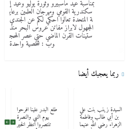
بمناسبة عيد ماسبيرو وثورة يوليو وعيد إ
سكندرية القومي ومهرجان العلمين برعاي
ة المتحدة تعالوا احكي لكم عن الجندي
المجهول لابراز مفاتن عروس البحر منذ
ستينات القرن الماضي حتي عصر المحج
وب : شخصية واحدة
ربما يعجبك أيضا
السيدة زينب بنت علي
طلع البدر علينا افرحوا
بن أبي طالب وفاطمة
بيوم النبي والنصرة
الزهراء رضي الله عنهما
تنتصروا انتظر الخير