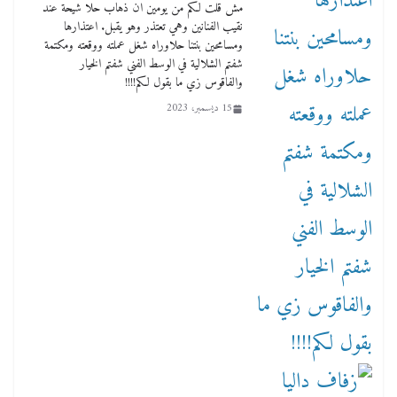
مش قلت لكم من يومين ان ذهاب حلا شيحة عند
نقيب الفنانين وهي تعتذر وهو يقبل. اعتذارها
ومسامحين بنتنا حلاوراه شغل عملته ووقعته ومكتمة
شفتم الشلالية في الوسط الفني شفتم الخيار
والفاقوس زي ما بقول لكم!!!!
15 ديسمبر، 2023