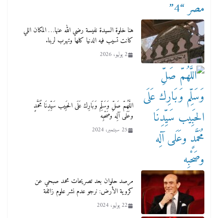
هنا خلوة السيدة نفيسة رضي الله عنها… المكان اللي
كانت تسيب فيه الدنيا كلها وتهرب لربنا.
2 يوليو، 2026
اللَّهُمّ صَلِّ وَسَلِّم وَبَارِك عَلَى الحَبِيب سَيِّدِنَا مُحَمَّدٍ
وﻋَﻠَﻰ ﺁلِه وصَحْبِه
25 سبتمبر، 2024
مرصد حلوان بعد تصريحات محمد صبحي عن
كروية الأرض: نرجو عدم نشر علوم زائفة
22 يوليو، 2024