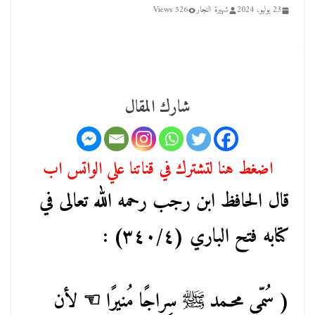
23 يوليو، 2024
شهيرة النجار
526 Views
شارك المقال
اضغط هنا لتشترك في قناتنا علي الواتس اب
قال الحافظ ابن رجب رحمه الله تعالى في
كتابه فتح الباري (٣٤٠/٤) :
( سُمّي محـمد ﷺ سِراجًا مُنيرًا ☜ لأن