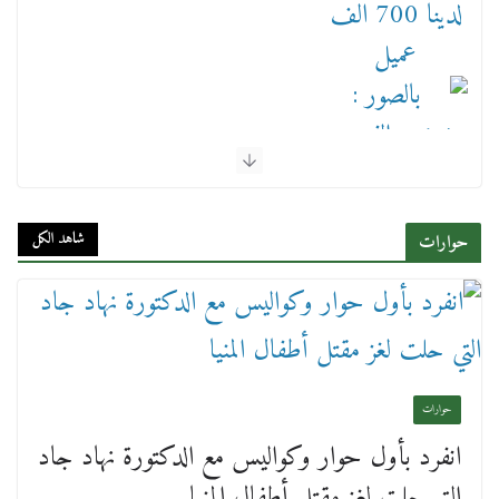
بالصور : بحضور الفريق كامل الوزير وزير النقل
وقيادات النقل البحري.. غرفة الملاحة تنظم حفل
إفطارها السنوي
شاهد الكل
حوارات
4 مارس، 2026
حوارات
انفرد بأول حوار وكواليس مع الدكتورة نهاد جاد
عن عمر يناهز ال99 عاما وشهر رحيل شقيق ميشيل
التي حلت لغز مقتل أطفال المنيا