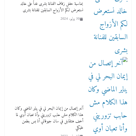
بمناسبة حفل زفاف الفنانة بشرى غداً على خالد
نستعرض لكم الأزواج السابقين للفنانة بشرى
30 يوليو، 2024
آخر إتصال من إيمان البحر لي في يناير الماضي وكان
هذا الكلام مش حابب تزوريني وأنا تعبان أوي لما
أخف هنتقابل في سان جيوفاني أنا بس بطمن
عليكي