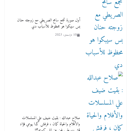
أول صورة تجمع سامح الصريطي مع زوجته حنان
بس سيبكوا هو محظوظ للأسباب دي
10 ديسمبر، 2023
صلاح عبدالله : بقيت ضيف علي المسلسلات
والأفلام والحياة كمان ، فرفش كدا بيومي فؤاد
قش،،. طب فين عز اللي كبرته؟!!