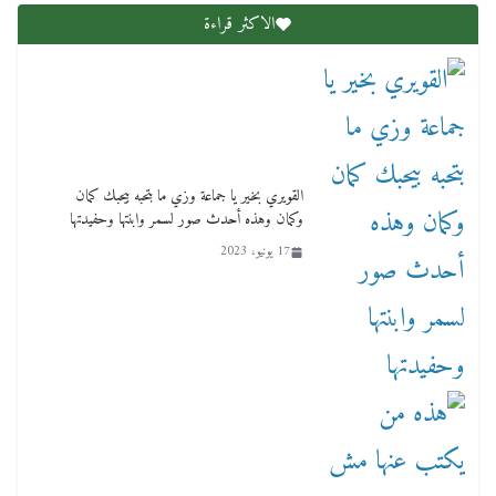
الاكثر قراءة
لنا ان نفخر جمعيا إنجلترا تحتفل بمرور 10 سنوات
لأول فرع لمدارس لها بمصر في فينا بحضور ولي
القويري بخير يا جماعة وزي ما بتحبه بيحبك كمان
العهد
وكمان وهذه أحدث صور لسمر وابنتها وحفيدتها
2 أبريل، 2026
17 يونيو، 2023