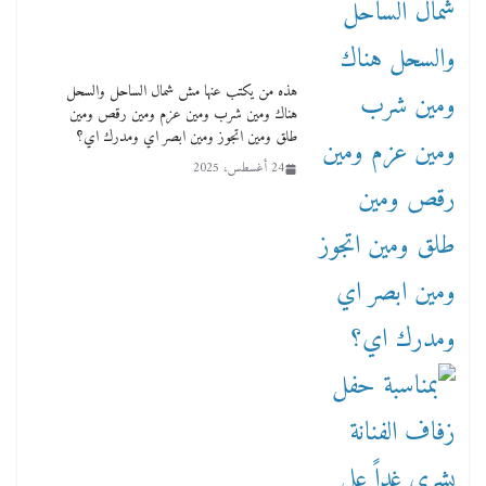
هذه من يكتب عنها مش شمال الساحل والسحل
هناك ومين شرب ومين عزم ومين رقص ومين
طلق ومين اتجوز ومين ابصر اي ومدرك اي؟
24 أغسطس، 2025