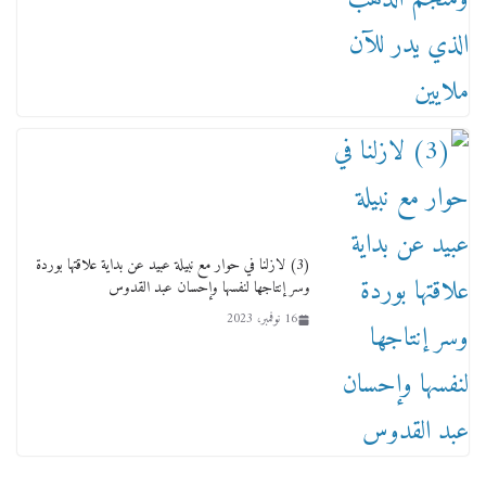
تودي تحت الشمس يا ورا الشمس ووصفة كيف
تكون سمسار فنانين لناس مش مفهومين
12 يناير، 2026
(3) لازلنا في حوار مع نبيلة عبيد عن بداية علاقتها بوردة
وسر إنتاجها لنفسها وإحسان عبد القدوس
16 نوفمبر، 2023
عاجل قيد حركته وهتك عرضه بالقوة”.. جنايات
دمنهور تصدر حيثيات حبس المتهم بالاعتداء على
الطفل ياسين
12 ديسمبر، 2025