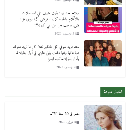
10 ديسمبر، 2023
صلاح عبدالله : بقيت ضيف علي المسلسلات
والأفلام والحياة كمان ، فرفش كدا بيومي فؤاد
قش،،. طب فين عز اللي كبرته؟!!
31 ديسمبر، 2023
ناهد فريد شوقي كل ماتكبر تحلا كل ما تريد معرفته
عنها عائليا وفنيا دفعت بليلي علوي في أول بطولة لها
وأول بطولة خالصة ليسرا
6 ديسمبر، 2023
اخبار منوعة
مصر فى 20 سنة “5”..
8 فبراير، 2020