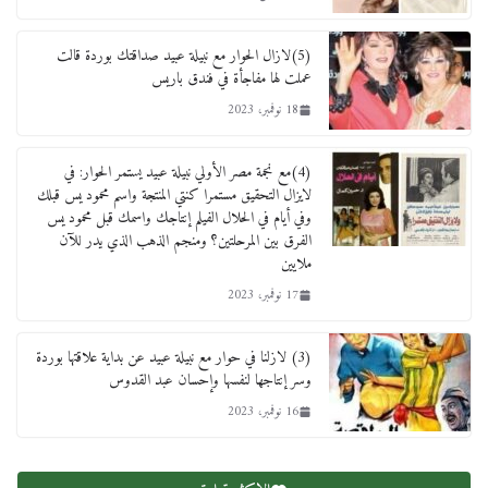
لنا ان نفخر جمعيا إنجلترا تحتفل بمرور 10 سنوات
لأول فرع لمدارس لها بمصر في فينا بحضور ولي
(5)لازال الحوار مع نبيلة عبيد صداقتك بوردة قالت
العهد
عملت لها مفاجأة في فندق باريس
2 أبريل، 2026
18 نوفمبر، 2023
(4)مع نجمة مصر الأولي نبيلة عبيد يستمر الحوار: في
لايزال التحقيق مستمرا كنتي المنتجة واسم محمود يس قبلك
وفي أيام في الحلال الفيلم إنتاجك واسمك قبل محمود يس
الفرق بين المرحلتين؟ ومنجم الذهب الذي يدر للآن
ملايين
17 نوفمبر، 2023
(3) لازلنا في حوار مع نبيلة عبيد عن بداية علاقتها بوردة
وسر إنتاجها لنفسها وإحسان عبد القدوس
16 نوفمبر، 2023