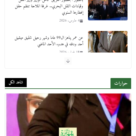
وقيادات النقل البحري.. غرفة الملاحة تنظم حفل
إفطارها السنوي
4 مارس، 2026
عن عمر يناهز ال99 عاما وشهر رحيل شقيق ميشيل
أحد ودفنه في هدوء الأحد الماضي
18 فبراير، 2026
ورحل أبو القانون الدولي هكذا نعي المستشار سامح
عبد الحكم استاذه مفيد شهاب
شاهد الكل
حوارات
15 فبراير، 2026
لجنة النقل والمواصلات بمجلس النواب ترسم خارطة
طريق لتطوير المنظومة .. ومصيلحي يطالب بـ«لجان
نوعية متخصصة» وربط التمويل بالإنجاز.
4 فبراير، 2026