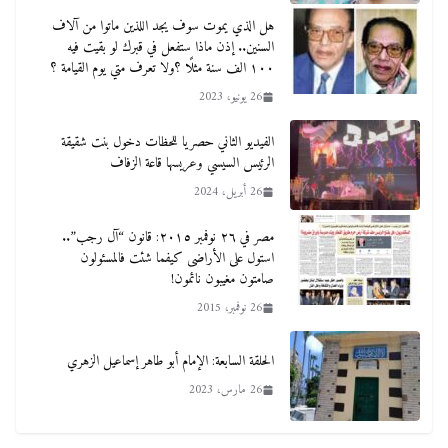
هل الذي يموت سوف يجد اللذين ماتوا من آلاف
السنين.. إذن ماذا ستفعل في قبرك لو بقيت فيه
١٠٠ الف سنة مثلًا ؟ولا تعرف متي يوم القيامة ؟
26 يونيو، 2023
الفيديو الثاني حصريا للحظات دخول بنت شقيقة
الرئيس السيسي وعريسها قاعة الزفاف
26 أبريل، 2024
مصر في ٢٦ نوفمبر ٢٠١٥: قانون “آل رجب”..
استول على الأراضى كيفما شئت فالمسئولون
صامتون مغيبون نائمون!
26 نوفمبر، 2015
الحلقة السابعة: الإمام أبو طاهر إسماعيل الزهري
26 مارس، 2023