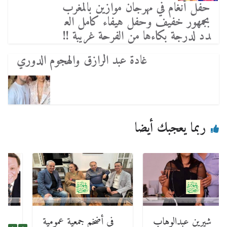
حفل أنغام في مهرجان موازين بالمغرب
بجمهور خفيف وحفل هيفاء كامل الع
دد لدرجة بكاءها من الفرحة غريبة !!
غادة عبد الرازق والهجوم الدوري
ربما يعجبك أيضا
شيرين عبدالوهاب
في أضخم جمعية عمومية