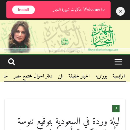
الخميس, أغسطس 6, 2026
Welcome to حكايات شهيرة النجار
×
Install
.
.
.
الرئيسية
بورتريه
اخبار خفيفة
فن
دفتر احوال مجتمع مصر
ملفا
فن
ليلة وردة في السعودية بتوقيع ننوسة