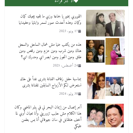
الاكثر قراءة
القويري بخير يا جماعة وزي ما بتحبه بيحبك كمان
وكمان وهذه أحدث صور لسمر وابنتها وحفيدتها
17 يونيو، 2023
هذه من يكتب عنها مش شمال الساحل والسحل
هناك ومين شرب ومين عزم ومين رقص ومين
طلق ومين اتجوز ومين ابصر اي ومدرك اي؟
24 أغسطس، 2025
بمناسبة حفل زفاف الفنانة بشرى غداً على خالد
نستعرض لكم الأزواج السابقين للفنانة بشرى
30 يوليو، 2024
آخر إتصال من إيمان البحر لي في يناير الماضي وكان
هذا الكلام مش حابب تزوريني وأنا تعبان أوي لما
أخف هنتقابل في سان جيوفاني أنا بس بطمن
عليكي