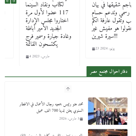
تهاجم شقيقها في بيان
لكتاب ونقاد السينما
رسمي وتدعم حسام
117 عضوا لأول مرة
حبيب وتقول عارفة انكم
اختاروا مجلس الإدارة
بتقولوا هو مفيش غير
الجديد الأمير أباظة
سيرة شيرين!!!
وغادة جبارة وسمير فرج
يكتسحون القائمة
23 يونيو، 2024
4 مارس، 2023
دفتر احوال مجتمع مصر
محمد هنو رئيس جمعيه رجال الأعمال في الافطار
السنوي يعلن لدينا 700 الف عميل
5 مارس، 2026
بالصور : بحضور الفريق كامل الوزير وزير النقل