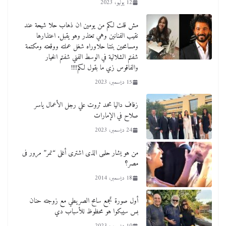
12 يوليو، 2023
مش قلت لكم من يومين ان ذهاب حلا شيحة عند
نقيب الفنانين وهي تعتذر وهو يقبل. اعتذارها
ومسامحين بنتنا حلاوراه شغل عملته ووقعته ومكتمة
شفتم الشلالية في الوسط الفني شفتم الخيار
والفاقوس زي ما بقول لكم!!!!
15 ديسمبر، 2023
زفاف داليا محمد ثروت علي رجل الأعمال ياسر
صلاح في الإمارات
24 ديسمبر، 2023
من هو يشار حلمى الذى اشترى أغلى “نمر” مرور فى
مصر؟
18 ديسمبر، 2014
أول صورة تجمع سامح الصريطي مع زوجته حنان
بس سيبكوا هو محظوظ للأسباب دي