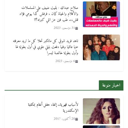
صلاح عبدالله : بقيت ضيف علي المسلسلات
والأفلام والحياة كمان ، فرفش كدا بيومي فؤاد
قش،،. طب فين عز اللي كبرته؟!!
31 ديسمبر، 2023
ناهد فريد شوقي كل ماتكبر تحلا كل ما تريد معرفته
عنها عائليا وفنيا دفعت بليلي علوي في أول بطولة لها
وأول بطولة خالصة ليسرا
6 ديسمبر، 2023
اخبار منوعة
لأسباب قهرية.. إلغاء حفل أنغام بمكتبة
الإسكندرية
20 أكتوبر، 2017