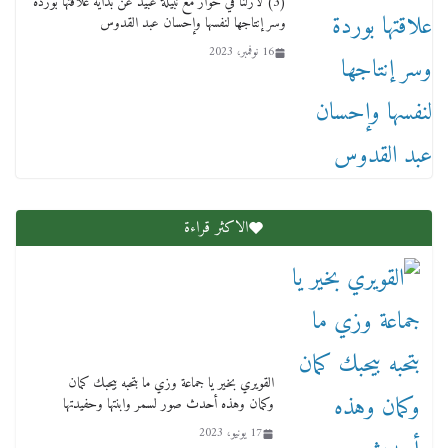
(3) لازلنا في حوار مع نبيلة عبيد عن بداية علاقتها بوردة
وسر إنتاجها لنفسها وإحسان عبد القدوس
16 نوفمبر، 2023
عاجل قيد حركته وهتك عرضه بالقوة”.. جنايات
دمنهور تصدر حيثيات حبس المتهم بالاعتداء على
الطفل ياسين
12 ديسمبر، 2025
الاكثر قراءة
لنا ان نفخر جمعيا إنجلترا تحتفل بمرور 10 سنوات
لأول فرع لمدارس لها بمصر في فينا بحضور ولي
القويري بخير يا جماعة وزي ما بتحبه بيحبك كمان
العهد
وكمان وهذه أحدث صور لسمر وابنتها وحفيدتها
2 أبريل، 2026
17 يونيو، 2023