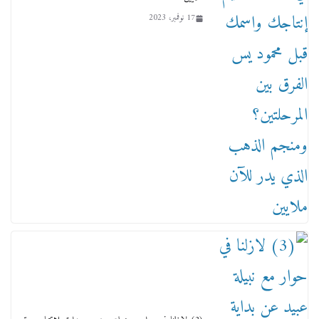
17 نوفمبر، 2023
من مذكراتي علي هامش الأفراح حته كدا كهارب
تودي تحت الشمس يا ورا الشمس ووصفة كيف
تكون سمسار فنانين لناس مش مفهومين
12 يناير، 2026