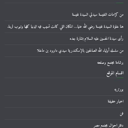
من كرامات النفيسة سيدتي السيدة نفيسة
هنا خلوة السيدة نفيسة رضي الله عنها… المكان اللي كانت تسيب فيه الدنيا كلها وتهرب لربنا.
رأى سيدنا الحسين عليه السلام بشارة جده
من سلسله أولياء الله الصالحين بالإسكندرية سيدي داوود بن ماخلا
برشامة مجتمع وصلحه
اقسام الموقع
بورتريه
اخبار خفيفة
فن
دفتر احوال مجتمع مصر