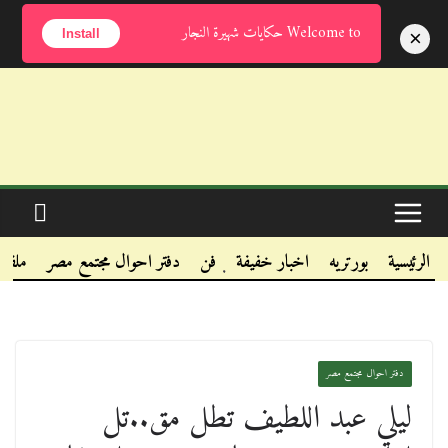
السبت, أغسطس 8, 2026
Welcome to حكايات شهيرة النجار
×
Install
.
.
الرئيسية
بورتريه
اخبار خفيفة
فن
دفتر احوال مجتمع مصر
ملفا
.
دفتر احوال مجتمع مصر
ليلي عبد اللطيف تطل مق..تل