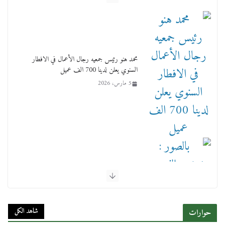
محمد هنو رئيس جمعيه رجال الأعمال في الافطار
السنوي يعلن لدينا 700 الف عميل
5 مارس، 2026
بالصور : بحضور الفريق كامل الوزير وزير النقل
وقيادات النقل البحري.. غرفة الملاحة تنظم حفل
إفطارها السنوي
شاهد الكل
حوارات
4 مارس، 2026