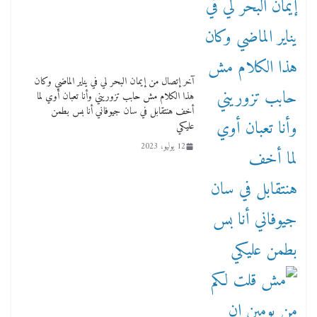
آخر إتصال من إيمان البحر لي في يناير الماضي وكان
هذا الكلام مش حابب تزوريني وأنا تعبان أوي لما
أخف هنتقابل في سان جيوفاني أنا بس بطمن
عليكي
12 يوليو، 2023