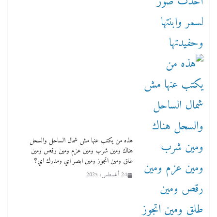
هذه من يكتب عنها مش شمال الساحل والسحل
هناك ومين شرب ومين عزم ومين رقص ومين
طلق ومين اتجوز ومين ابصر اي ومدرك اي؟
24 أغسطس، 2025