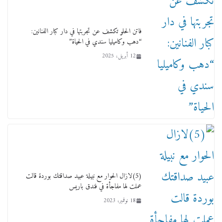
15 فبراير، 2026
فاتن الحلو تكشف عن تجربتها في دار كبار الفنانين:
“دهب وكاميليا سندي في الحياة”
12 أبريل، 2025
لجنة النقل والمواصلات بمجلس النواب ترسم خارطة
طريق لتطوير المنظومة .. ومصيلحي يطالب بـ«لجان
نوعية متخصصة» وربط التمويل بالإنجاز.
4 فبراير، 2026
(5)لازال الحوار مع نبيلة عبيد صداقتك بوردة قالت
عملت لها مفاجأة في فندق باريس
18 نوفمبر، 2023