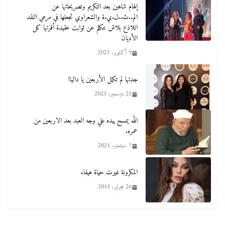
إلهام شاهين بعد التكريم وتصريحاتها عن
الم..ث..ل.ي.ة والشعراوي تجعلها في مرمي النقد
اللاذع بلاش نتكلم عن ثوابت عقيدة أقرتها كل
الأديان
9 أكتوبر، 2023
جدتها لم تكمل الأربعين يا داليا!
25 ديسمبر، 2023
الله يمسح بيده علي وجه العبد بعد الاربعين من
عمره.
7 سبتمبر، 2021
المكرونة غيرت حياة هيفاء
26 فبراير، 2013