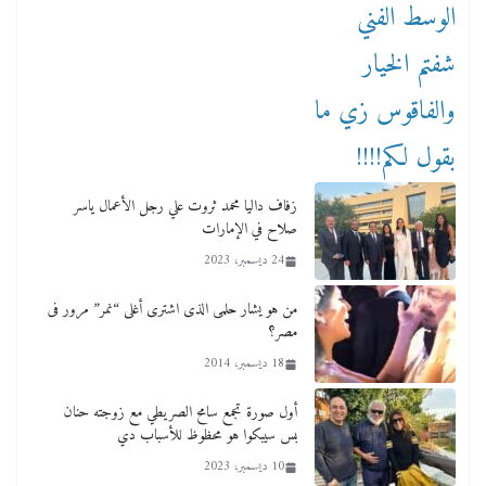
زفاف داليا محمد ثروت علي رجل الأعمال ياسر
صلاح في الإمارات
24 ديسمبر، 2023
من هو يشار حلمى الذى اشترى أغلى “نمر” مرور فى
مصر؟
18 ديسمبر، 2014
أول صورة تجمع سامح الصريطي مع زوجته حنان
بس سيبكوا هو محظوظ للأسباب دي
10 ديسمبر، 2023