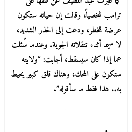
كما عبّرت عبد اللطيف عن قلقها على
ترامب شخصياً، وقالت إن حياته ستكون
عرضة للخطر، ودعت إلى الحذر الشديد،
لا سيما أثناء تنقلاته الجوية. وعندما سُئلت
عما إذا كان سيسقط، أجابت: “ولايته
ستكون على المحك، وهناك قلق كبير يحيط
به.. هذا فقط ما سأقوله”.