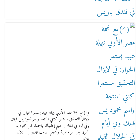
ماذا تعرف عن القويري غير انه بتاع الشمعدان
والإعلانات ؟
18 يناير، 2026
وفاة أسطورة الثمانيات وجيل العصر الذهبي طاهر
القويري ملك الدعاية لأشهر بسكويت في مصر
(4)مع نجمة مصر الأولي نبيلة عبيد يستمر الحوار: في
17 يناير، 2026
لايزال التحقيق مستمرا كنتي المنتجة واسم محمود يس قبلك
وفي أيام في الحلال الفيلم إنتاجك واسمك قبل محمود يس
الفرق بين المرحلتين؟ ومنجم الذهب الذي يدر للآن
ملايين