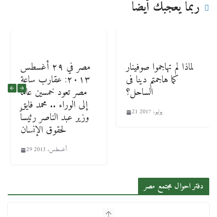
ربما يعجبك أيضا
لماذا لم تهاجموا صوفينار
مصر في ٢٩ أغسطس
كما هاجمتم دينا فى
٢٠١٣: عقارب ساعة
الساحل؟
مصر تعود خمسين عاماً
إلى الوراء .. محمد فايق
21 يوليو، 2017
وزير عبد الناصر رئيساً
لحقوق الإنسان
29 أغسطس، 2013
دفتر احوال مجتمع مصر