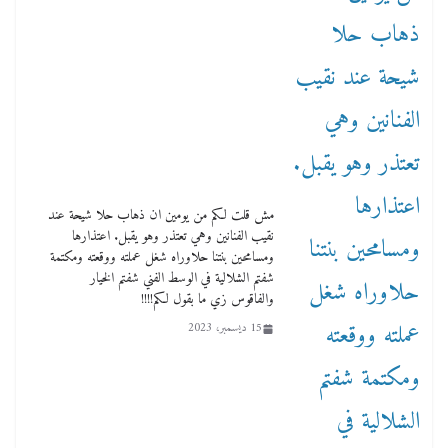
مش قلت لكم من يومين ان ذهاب حلا شيحة عند
نقيب الفنانين وهي تعتذر وهو يقبل. اعتذارها
ومسامحين بنتنا حلاوراه شغل عملته ووقعته ومكتمة
شفتم الشلالية في الوسط الفني شفتم الخيار
والفاقوس زي ما بقول لكم!!!!
15 ديسمبر، 2023