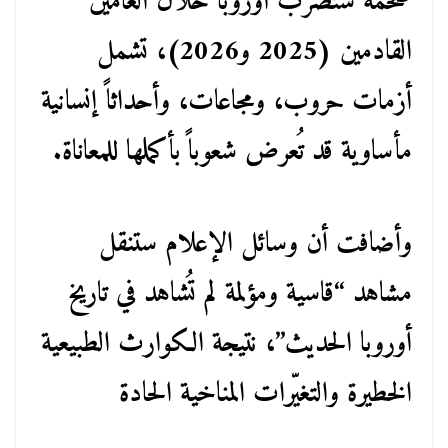
ضخمة ستضرب أوروبا خلال العامين
القادمين (2025 و2026)، تشمل
أزمات حروب، ومجاعات، وأحداثاً إنسانية
مأساوية قد تُعرض شعوباً بأكملها للمعاناة.
وأضافت أن وسائل الإعلام ستنقل
مشاهد “قاسية ومؤلمة لم تُشاهد في تاريخ
أوروبا الحديث”، نتيجة الكوارث الطبيعية
الخطيرة والتغيّرات المناخية الحادة