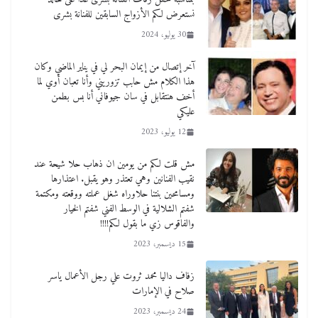
نستعرض لكم الأزواج السابقين للفنانة بشرى
30 يوليو، 2024
آخر إتصال من إيمان البحر لي في يناير الماضي وكان
هذا الكلام مش حابب تزوريني وأنا تعبان أوي لما
أخف هنتقابل في سان جيوفاني أنا بس بطمن
عليكي
12 يوليو، 2023
مش قلت لكم من يومين ان ذهاب حلا شيحة عند
نقيب الفنانين وهي تعتذر وهو يقبل. اعتذارها
ومسامحين بنتنا حلاوراه شغل عملته ووقعته ومكتمة
شفتم الشلالية في الوسط الفني شفتم الخيار
والفاقوس زي ما بقول لكم!!!!
15 ديسمبر، 2023
زفاف داليا محمد ثروت علي رجل الأعمال ياسر
صلاح في الإمارات
24 ديسمبر، 2023