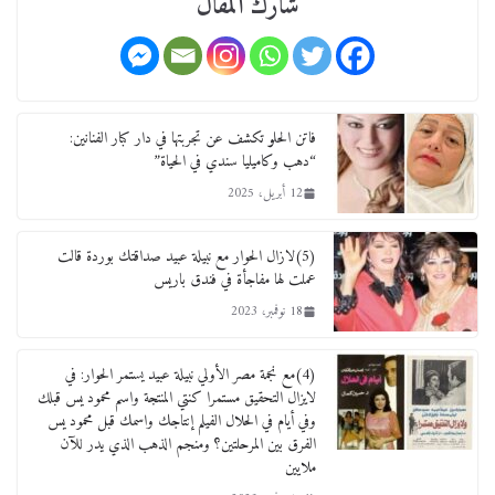
شارك المقال
12 يناير، 2026
عاجل قيد حركته وهتك عرضه بالقوة”.. جنايات
دمنهور تصدر حيثيات حبس المتهم بالاعتداء على
الطفل ياسين
فاتن الحلو تكشف عن تجربتها في دار كبار الفنانين:
“دهب وكاميليا سندي في الحياة”
12 ديسمبر، 2025
12 أبريل، 2025
لنا ان نفخر جمعيا إنجلترا تحتفل بمرور 10 سنوات
لأول فرع لمدارس لها بمصر في فينا بحضور ولي
(5)لازال الحوار مع نبيلة عبيد صداقتك بوردة قالت
العهد
عملت لها مفاجأة في فندق باريس
2 أبريل، 2026
18 نوفمبر، 2023
(4)مع نجمة مصر الأولي نبيلة عبيد يستمر الحوار: في
لايزال التحقيق مستمرا كنتي المنتجة واسم محمود يس قبلك
وفي أيام في الحلال الفيلم إنتاجك واسمك قبل محمود يس
الفرق بين المرحلتين؟ ومنجم الذهب الذي يدر للآن
ملايين