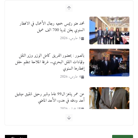
محمد هنو رئيس جمعيه رجال الأعمال في الافطار
السنوي يعلن لدينا 700 الف عميل
5 مارس، 2026
بالصور : بحضور الفريق كامل الوزير وزير النقل
وقيادات النقل البحري.. غرفة الملاحة تنظم حفل
إفطارها السنوي
4 مارس، 2026
عن عمر يناهز ال99 عاما وشهر رحيل شقيق ميشيل
أحد ودفنه في هدوء الأحد الماضي
18 فبراير، 2026
ورحل أبو القانون الدولي هكذا نعي المستشار سامح
عبد الحكم استاذه مفيد شهاب