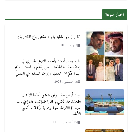
اخبار منوعة
كااار زوزو الماظية والواد لنكش بتاع الكلارينت
3 يوليو، 2023
ننفرد بصور أولاد وأحفاد الشيخ الحصري في
زفاف حفيدة الحاجة ياسمين يتقدمهم المستشار سامح
عبد الحكم ابن شقيقتها وزوجته السيدة مني السيسي
5 أغسطس، 2023
قلبك أبيض ميقدروش يدخلوا أساسا الا QR
Code. قال تكتبي:يأخذوا ضرائب، قال إنتي ….
دول كباااااارمال نفوذ وعزوة وكافة ما تشتهي
الأنفس
17 أغسطس، 2023