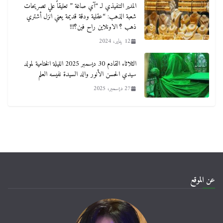
المدير التنفيذي لـ “آي صاغة ” تعليقاً علي تصريحات
شعبة الذهب: “عقلية ودقة قديمة يعني انزل أشتري
ذهب ؟ الاونلاين راح فين؟!!!
12 يناير، 2024
الثلاثاء القادم 30 ديسمبر 2025 الليلة الختامية لمولد
سيدي الحسن الأنور والد السيدة نفيسه العلم
27 ديسمبر، 2025
عن الموقع