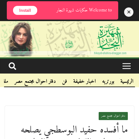
الجمعة, أغسطس 7, 2026
Welcome to حكايات شهيرة النجار
×
Install
.
.
.
الرئيسية
بورتريه
اخبار خفيفة
فن
دفتر احوال مجتمع مصر
ملفا
دفتر احوال مجتمع مصر
ما أفسده حفيد البوسطجي يصلحه