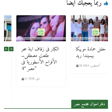
ربما يعجبك أيضا
حفل حمادة موبيكا
الكبار فى زفاف ابنة سحر
بهسيندا ريد
طلعت مصطفى..
الأفراح الأسطورية فى
18 أغسطس، 2024
مصر “4”
11 مايو، 2018
دفتر احوال مجتمع مصر