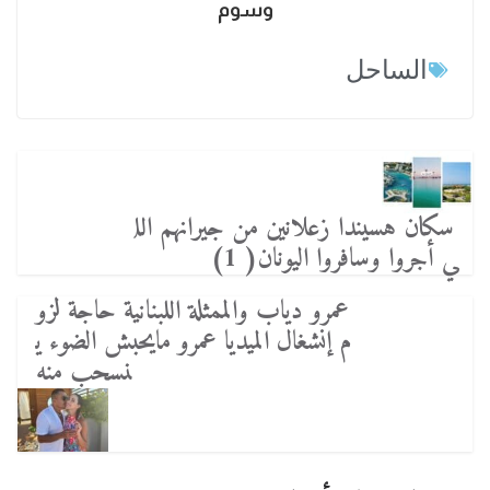
وسوم
الساحل
سكان هسيندا زعلانين من جيرانهم الل
ي أجروا وسافروا اليونان( 1)
عمرو دياب والممثلة اللبنانية حاجة لزو
م إنشغال الميديا عمرو مايحبش الضوء ي
نسحب منه