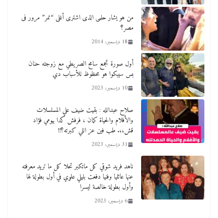
من هو يشار حلمى الذى اشترى أغلى “نمر” مرور فى
مصر؟
18 ديسمبر، 2014
أول صورة تجمع سامح الصريطي مع زوجته حنان
بس سيبكوا هو محظوظ للأسباب دي
10 ديسمبر، 2023
صلاح عبدالله : بقيت ضيف علي المسلسلات
والأفلام والحياة كمان ، فرفش كدا بيومي فؤاد
قش،،. طب فين عز اللي كبرته؟!!
31 ديسمبر، 2023
ناهد فريد شوقي كل ماتكبر تحلا كل ما تريد معرفته
عنها عائليا وفنيا دفعت بليلي علوي في أول بطولة لها
وأول بطولة خالصة ليسرا
6 ديسمبر، 2023