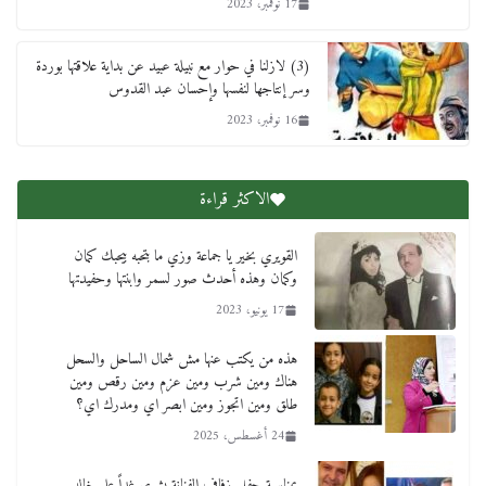
17 نوفمبر، 2023
(3) لازلنا في حوار مع نبيلة عبيد عن بداية علاقتها بوردة
وسر إنتاجها لنفسها وإحسان عبد القدوس
16 نوفمبر، 2023
الاكثر قراءة
القويري بخير يا جماعة وزي ما بتحبه بيحبك كمان
وكمان وهذه أحدث صور لسمر وابنتها وحفيدتها
17 يونيو، 2023
هذه من يكتب عنها مش شمال الساحل والسحل
هناك ومين شرب ومين عزم ومين رقص ومين
طلق ومين اتجوز ومين ابصر اي ومدرك اي؟
24 أغسطس، 2025
بمناسبة حفل زفاف الفنانة بشرى غداً على خالد