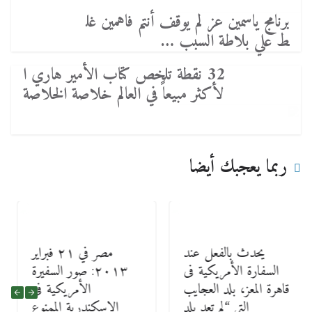
برنامج ياسمين عز لم يوقف أنتم فاهمين غل
ط علي بلاطة السبب …
32 نقطة تلخص كتاب الأمير هاري ا
لأكثر مبيعاً في العالم خلاصة الخلاصة
ربما يعجبك أيضا
يحدث بالفعل عند
مصر في ٢١ فبراير
السفارة الأمريكية فى
٢٠١٣: صور السفيرة
قاهرة المعز، بلد العجايب
الأمريكية فى
التى “لم تعد بلد
الإسكندرية الممنوع