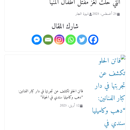
التي حلت لغز مقتل أطفال المنيا
15 فبراير، 2026
25 أغسطس، 2025
شهيرة النجار
شارك المقال
لجنة النقل والمواصلات بمجلس النواب ترسم خارطة
طريق لتطوير المنظومة .. ومصيلحي يطالب بـ«لجان
نوعية متخصصة» وربط التمويل بالإنجاز.
فاتن الحلو تكشف عن تجربتها في دار كبار الفنانين:
4 فبراير، 2026
“دهب وكاميليا سندي في الحياة”
12 أبريل، 2025