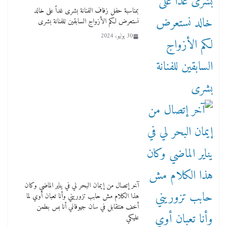
بمناسبة حفل زفاف الفنانة بشرى غداً على خالد
نستعرض لكم الأزواج السابقين للفنانة بشرى
30 يوليو، 2024
آخر إتصال من إيمان البحر لي في يناير الماضي وكان
هذا الكلام مش حابب تزوريني وأنا تعبان أوي لما
أخف هنتقابل في سان جيوفاني أنا بس بطمن
عليكي