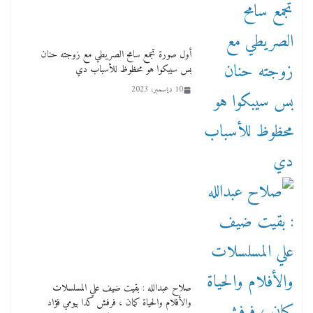
أول صورة تجمع سامح الصريطي مع زوجته حنان
بس سيبكوا هو محظوظ للأسباب دي
10 ديسمبر، 2023
صلاح عبدالله : بقيت ضيف علي المسلسلات
والأفلام والحياة كمان ، فرفش كدا بيومي فؤاد