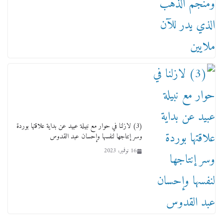
عاجل قيد حركته وهتك عرضه بالقوة”.. جنايات
دمنهور تصدر حيثيات حبس المتهم بالاعتداء على
الطفل ياسين
12 ديسمبر، 2025
(3) لازلنا في حوار مع نبيلة عبيد عن بداية علاقتها بوردة
وسر إنتاجها لنفسها وإحسان عبد القدوس
16 نوفمبر، 2023
لنا ان نفخر جمعيا إنجلترا تحتفل بمرور 10 سنوات
لأول فرع لمدارس لها بمصر في فينا بحضور ولي
العهد
2 أبريل، 2026