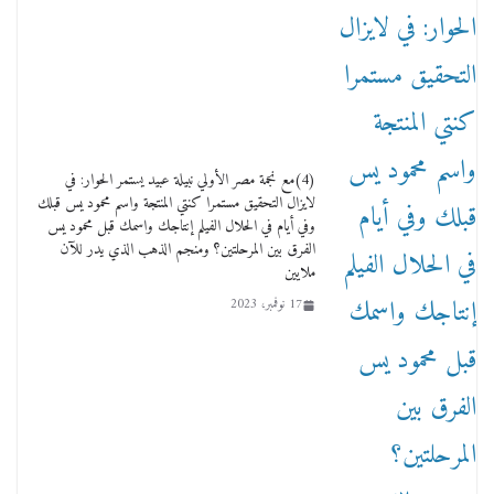
(4)مع نجمة مصر الأولي نبيلة عبيد يستمر الحوار: في
لايزال التحقيق مستمرا كنتي المنتجة واسم محمود يس قبلك
من مذكراتي علي هامش الأفراح حته كدا كهارب
وفي أيام في الحلال الفيلم إنتاجك واسمك قبل محمود يس
تودي تحت الشمس يا ورا الشمس ووصفة كيف
الفرق بين المرحلتين؟ ومنجم الذهب الذي يدر للآن
تكون سمسار فنانين لناس مش مفهومين
ملايين
12 يناير، 2026
17 نوفمبر، 2023