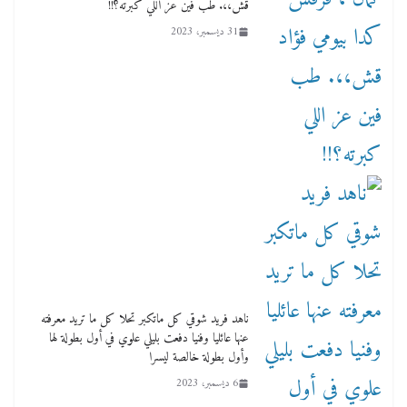
قش،،. طب فين عز اللي كبرته؟!!
31 ديسمبر، 2023
ناهد فريد شوقي كل ماتكبر تحلا كل ما تريد معرفته
عنها عائليا وفنيا دفعت بليلي علوي في أول بطولة لها
وأول بطولة خالصة ليسرا
6 ديسمبر، 2023