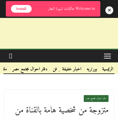
الأحد, أغسطس 9, 2026
Welcome to حكايات شهيرة النجار
×
Install
.
.
الرئيسية
بورتريه
اخبار خفيفة
فن
دفتر احوال مجتمع مصر
ملفا
.
دفتر احوال مجتمع مصر
متزوجة من شخصية هامة بالقناة من