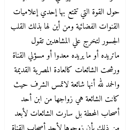
حول القوة التي تتمتع بها إحدي إعلاميات
القنوات الفضائية ومن أين لها بذلك القلب
الجسور لتخرج علي المشاهدين تقول
ماتريده أو ما يريده معدوا أو مسؤلي القناة
ورشحت الشائعات كالعادة المصرية القديمة
والحمد لله أنها شائعة لاتمس الشرف حيث
كانت الشائعة هي زواجها من ابن أحد
أصحاب المحطة بل سارت الشائعات لأبعد
من ذلك بأن زوجوها لأحد أصحاب القناة