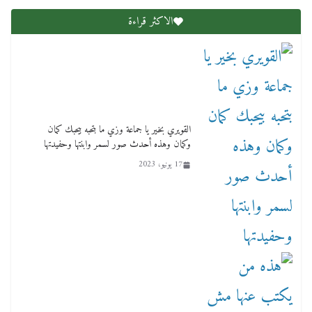
الاكثر قراءة
محمد هنو رئيس جمعيه رجال الأعمال في الافطار
السنوي يعلن لدينا 700 الف عميل
القويري بخير يا جماعة وزي ما بتحبه بيحبك كمان
وكمان وهذه أحدث صور لسمر وابنتها وحفيدتها
5 مارس، 2026
17 يونيو، 2023