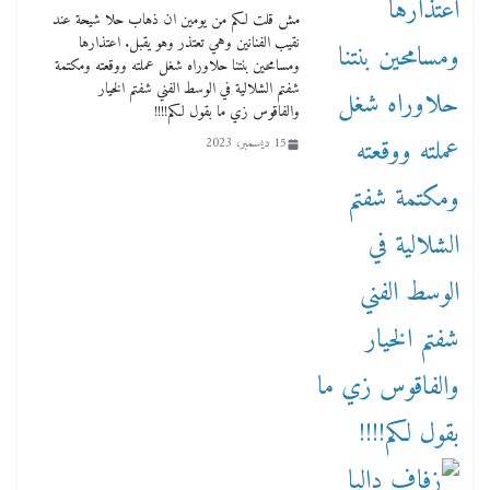
مش قلت لكم من يومين ان ذهاب حلا شيحة عند
نقيب الفنانين وهي تعتذر وهو يقبل. اعتذارها
ومسامحين بنتنا حلاوراه شغل عملته ووقعته ومكتمة
شفتم الشلالية في الوسط الفني شفتم الخيار
والفاقوس زي ما بقول لكم!!!!
15 ديسمبر، 2023