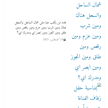
هذه من يكتب عنها مش شمال الساحل والسحل
هناك ومين شرب ومين عزم ومين رقص ومين
طلق ومين اتجوز ومين ابصر اي ومدرك اي؟
24 أغسطس، 2025