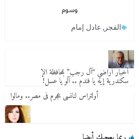
وسوم
الفجر
,
عادل إمام
أخبار أراضي “آل رجب” بمحافظة الإ
سكندرية إيه يا فندم .. آلو يا عسل!
أولتراس لنانسى عجرم فى مصر.. ومالوا
ربما يعجبك أيضا