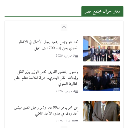
دفتر احوال مجتمع مصر
محمد هنو رئيس جمعيه رجال الأعمال في الافطار
السنوي يعلن لدينا 700 الف عميل
5 مارس، 2026
بالصور : بحضور الفريق كامل الوزير وزير النقل
وقيادات النقل البحري.. غرفة الملاحة تنظم حفل
إفطارها السنوي
4 مارس، 2026
عن عمر يناهز ال99 عاما وشهر رحيل شقيق ميشيل
أحد ودفنه في هدوء الأحد الماضي
18 فبراير، 2026