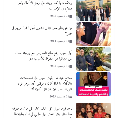
زفاف داليا محمد ثروت علي رجل الأعمال ياسر
صلاح في الإمارات
24 ديسمبر، 2023
من هو يشار حلمى الذى اشترى أغلى “نمر” مرور فى
مصر؟
18 ديسمبر، 2014
أول صورة تجمع سامح الصريطي مع زوجته حنان
بس سيبكوا هو محظوظ للأسباب دي
10 ديسمبر، 2023
صلاح عبدالله : بقيت ضيف علي المسلسلات
والأفلام والحياة كمان ، فرفش كدا بيومي فؤاد
قش،،. طب فين عز اللي كبرته؟!!
31 ديسمبر، 2023
ناهد فريد شوقي كل ماتكبر تحلا كل ما تريد معرفته
عنها عائليا وفنيا دفعت بليلي علوي في أول بطولة لها