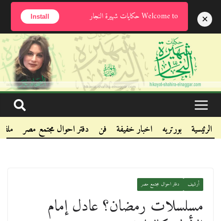
الخميس, أغسطس 6, 2026
Welcome to حكايات شهيرة النجار
×
Install
.
.
.
الرئيسية
بورتريه
اخبار خفيفة
فن
دفتر احوال مجتمع مصر
ملفا
أرشيف
دفتر احوال مجتمع مصر
مسلسلات رمضان؟ عادل إمام