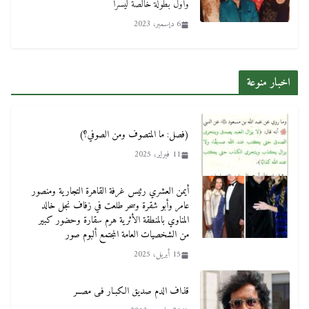
وأول بطولة خالصة ليسرا
6 ديسمبر، 2023
اخبار منوعة
(فصل: ما المتصوف ومن الصوفي؟)
11 فبراير، 2025
أيمن العشري رئيس غرفة القاهرة التجارية ومنصور
عامر وأبو شقرة وسحر طلعت في زفاف نجل خالد
المناوي بالمنطقة الأثرية هرم سقارة وحضور كبير
من الشخصيات العامة المجتمع ألبوم صور
15 أبريل، 2025
قذاف الدم صديق الكبـار فـى مصــر