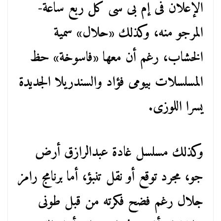
الإعلان فى إم بى سى كل ربع ساعة-
المرجو منه، وكذلك «حلال» سمية
الخشاب، رغم أن معها «فاسوخة» حظ
المسلسلات بيومى فؤاد والسندريلا الجديدة
يسرا اللوزى.
وكذلك مسلسل غادة عبدالرازق أرض
جو، مجرد توقع أو نقل تنبؤ، أما برنامج رامز
جلال رغم فضح فكرته من قبل طونى