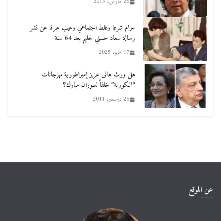
26 مارس، 2013
حرام شرعا وغلط اجتماعي وعيب عرفا عن نشر
رسالة سعاد حسني لحليم بعد 64 سنة
17 مايو، 2025
هل ورث هانى عزيز إمبراطورية مهرجانات
“الكوربة” خلفاً لسوزان مبارك؟
26 ديسمبر، 2011
عن الموقع