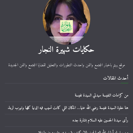
حكايات شهيرة النجار
موقع يهتم باخبار المجتمع والفن واحدث التطورات والتحليل لقضايا المجتمع والفن الجديدة
أحدث المقالات
من كرامات النفيسة سيدتي السيدة نفيسة
هنا خلوة السيدة نفيسة رضي الله عنها… المكان اللي كانت تسيب فيه الدنيا كلها وتهرب لربنا.
رأى سيدنا الحسين عليه السلام بشارة جده
من سلسله أولياء الله الصالحين بالإسكندرية سيدي داوود بن ماخلا