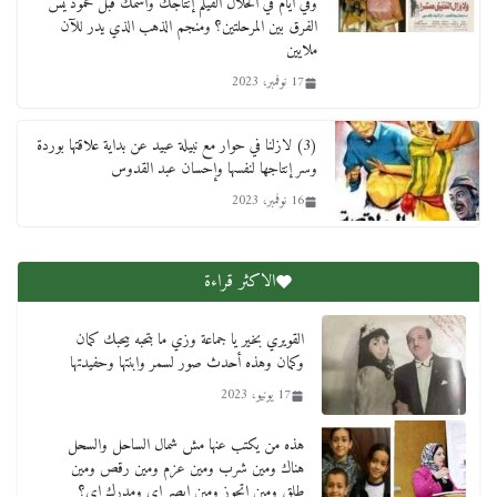
وفي أيام في الحلال الفيلم إنتاجك واسمك قبل محمود يس
الفرق بين المرحلتين؟ ومنجم الذهب الذي يدر للآن
ملايين
17 نوفمبر، 2023
(3) لازلنا في حوار مع نبيلة عبيد عن بداية علاقتها بوردة
وسر إنتاجها لنفسها وإحسان عبد القدوس
16 نوفمبر، 2023
الاكثر قراءة
القويري بخير يا جماعة وزي ما بتحبه بيحبك كمان
وكمان وهذه أحدث صور لسمر وابنتها وحفيدتها
17 يونيو، 2023
هذه من يكتب عنها مش شمال الساحل والسحل
هناك ومين شرب ومين عزم ومين رقص ومين
طلق ومين اتجوز ومين ابصر اي ومدرك اي؟