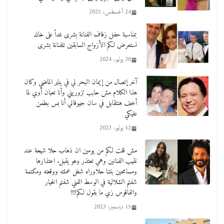
24 أغسطس، 2025
بمناسبة حفل زفاف الفنانة بشرى غداً على خالد
نستعرض لكم الأزواج السابقين للفنانة بشرى
30 يوليو، 2024
آخر إتصال من إيمان البحر لي في يناير الماضي وكان
هذا الكلام مش حابب تزوريني وأنا تعبان أوي لما
أخف هنتقابل في سان جيوفاني أنا بس بطمن
عليكي
12 يوليو، 2023
مش قلت لكم من يومين ان ذهاب حلا شيحة عند
نقيب الفنانين وهي تعتذر وهو يقبل. اعتذارها
ومسامحين بنتنا حلاوراه شغل عملته ووقعته ومكتمة
شفتم الشلالية في الوسط الفني شفتم الخيار
والفاقوس زي ما بقول لكم!!!!
15 ديسمبر، 2023