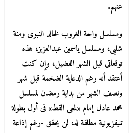
عنهم.
ومسلسل واحة الغروب لخالد النبوى ومنة
شلبى، ومسلسل ياسمين عبدالعزيز، هذه
توقعاتى قبل الشهر الفضيل، وإن كنت
أعتقد أنه رغم الدعاية الضخمة قبل شهر
ونصف الشهر من بداية رمضان لمسلسل
محمد عادل إمام «لمعى القط» فى أول بطولة
تليفزيونية مطلقة له، لن يحقق -رغم إذاعة