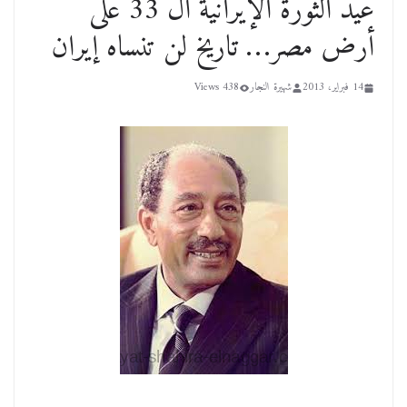
عيد الثورة الإيرانية ال 33 على
أرض مصر… تاريخ لن تنساه إيران
14 فبراير، 2013
شهيرة النجار
438 Views