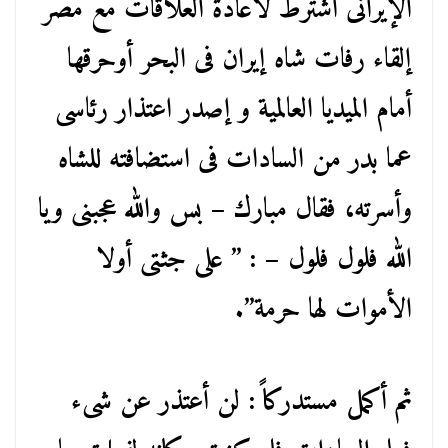
الإيرانى اشترط لاعادة العلاقات مع مصر
إلقاء رفات شاه إيران فى البحر أوحرقها
أمام الميديا العالمية و إصدر اعتذار رئاسى
عما بدر من السادات فى استضافته للشاه
وأسرته، فقال مبارك – بس والله عجبنى ويا
الله فلول فلول – : ” على جثتى أولا
الأموات لها حرمة”.
ثم أكمل مستدركاً : لن أعتذر عن شىء