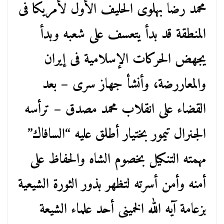
محمد رضا بهلوى الحليف الأول لأمريكا فى
المنطقة قد بدأ يتعسف على شعبه وبدأ
يجهض الحركات الإسلامية فى إيران
والمعاررضة، وأنشأ جهاز سرى – بعد
القضاء على انقلاب محمد مصدق – ترأسه
الجنرال تيمور بختيار أطلق عليه “السافاك”
مهمته التنكيل بخصوم الشاه والحفاظ على
أمنه وأمن أسرته لتظهر بذور الثورة الشيعية
بزعامة آيه الله الخمينى أحد علماء الشيعة