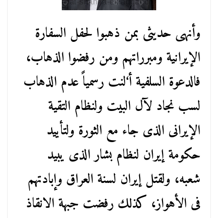
وأنهى حديثى بمن ذهبوا لحفل السفارة
الإيرانية ومبرراتهم ومن رفضوا الذهاب،
فالدعوة السلفية أ‘لنت رسمياً عدم الذهاب
لسب نجاد لآل البيت ولنظام التقية
الإيرانى الذى جاء مع الثورة ولتأييد
حكومة إيران لنظام بشار الذى يبيد
شعبه، ولقتل إيران لسنة العراق وإبادتهم
فى الأهواز، كذلك رفضت جبهة الانقاذ