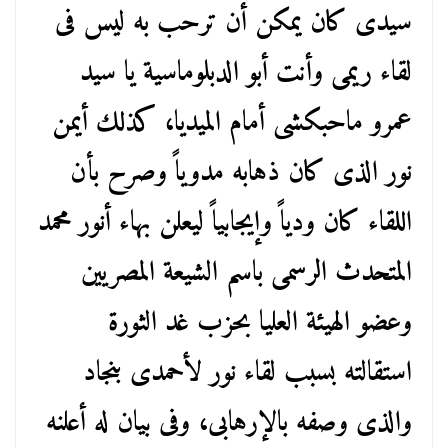
سيدى كان يمكن أن ترحب به ليس فى
لقاء ريمى وأنت أبو الدبلوماسية يا سيد
عمرو ماحبكشى أمام الميديا، كذلك أيمن
نور الذى كان ذهابه مدوياً وصرح بأن
اللقاء كان ودياً وإيجابياً ليعلن بهاء أنور محمد
المتحدث الرسمى باسم الشيعة المصريين
وعضو الهيئة العليا بحزب غد الثورة
استقالته بسبب لقاء نور لأحمدى بنجاد
والذى وصفه بالإرهابى، وفى بيان له أعلنه