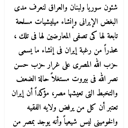
شئون سوريا ولبنان والعراق لنعرف مدى
البغض الإيرانى وإنشاء ميليشيات مسلحة
تابعة لها كى تصفى المعارضين لها فى تلك ،
محذراً من رغبة إيران فى إنشاء ما يسمى
حزب الله المصرى على غرار حزب حسن
نصر الله فى بيروت مستغلاً حالة الضعف
والتخبط التى تعيشها مصر، مؤكداً أن إيران
تعتبر أن كل من يرفض ولايه الفقيه
والخومينى ليس شيعياً وأنه يوجد بمصر من