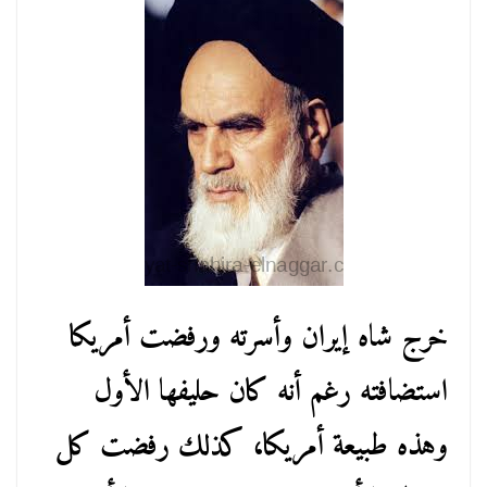
خرج شاه إيران وأسرته ورفضت أمريكا
استضافته رغم أنه كان حليفها الأول
وهذه طبيعة أمريكا، كذلك رفضت كل