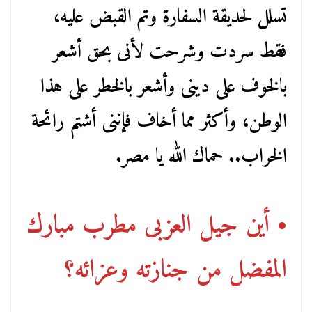
تسلل لحديقة السفارة وتم القبض عليه،
فقط سردت وشرحت لأنى بحق أشعر
بالخوف على دينى وأشعر بالخطر على هذا
الوطن، وأكثر مما أخاف فإننى أشتم رائحة
الخراب.. حماك الله يا مصر.
• أين جيل العزبى مطرب مبارك
المفضل من جنازته وعزائه؟