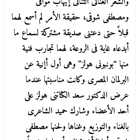
والشعر الغنائى الثنائى إيهاب موافى
ومصطفى شوقى، حقيقة الأمر لم أسمع لهما
قبلاً حتى دعتنى صديقة مشتركة لسماع ما
أبدعاه غاية فى الروعة، لهما تجارب فنية
منها “بونبونى هولز” وهى أول أإنية عن
البرلمان المصرى وكانت مناسبتها عندما
عرض الدكتور سعد الكتاتنى هولز على
أحد الأعضاء وشارك حميد الشاعرى
بالغناء والتوزيع وغناها ولحنها مصطفى