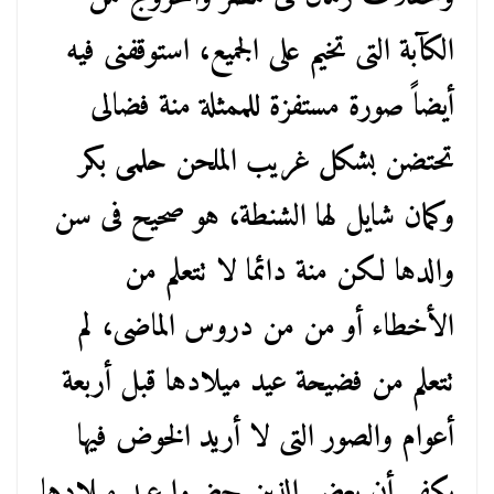
الكآبة التى تخيم على الجميع، استوقفنى فيه
أيضاً صورة مستفزة للممثلة منة فضالى
تحتضن بشكل غريب الملحن حلمى بكر
وكمان شايل لها الشنطة، هو صحيح فى سن
والدها لكن منة دائما لا تتعلم من
الأخطاء أو من من دروس الماضى، لم
تتعلم من فضيحة عيد ميلادها قبل أربعة
أعوام والصور التى لا أريد الخوض فيها
يكفى أن بعض الذين حضروا عيد ميلادها