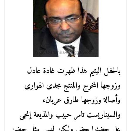
بالحفل اليتيم هذا ظهرت غادة عادل
وزوجها المخرج والمنتج مجدى الهوارى
وأصالة وزوجها طارق عريان،
والسيناريست تامر حبيب والمذيعة إنجى
على حضنوا بعض ولكن ليس مثل حضن