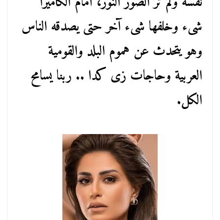
نفسه ولم تر الصور النور، أمام الكاميرا
شىء وخلفها شىء آخر حتى يصدقه الناس
وهو يتحدث عن هموم البلد والقومية
العربية وحاجات زى كدا .. ربنا يسامح
الكل.