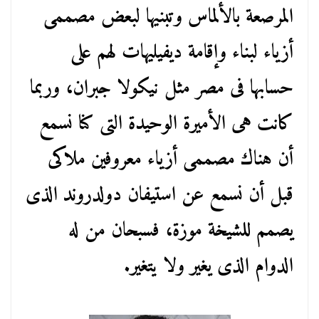
المرصعة بالألماس وتبنيها لبعض مصممى
أزياء لبناء وإقامة ديفيليهات لهم على
حسابها فى مصر مثل نيكولا جبران، وربما
كانت هى الأميرة الوحيدة التى كنا نسمع
أن هناك مصممى أزياء معروفين ملاكى
قبل أن نسمع عن استيفان دولدروند الذى
يصمم للشيخة موزة، فسبحان من له
الدوام الذى يغير ولا يتغير.