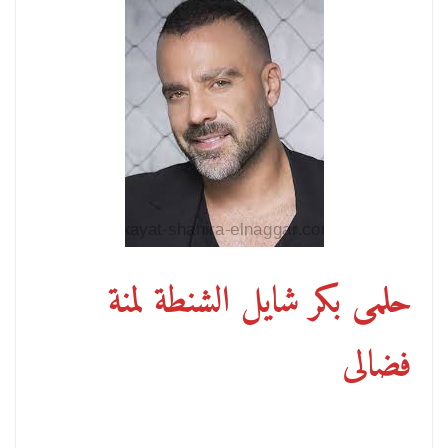
حلمى بكر شايل الشنطة لمنة
فضالى