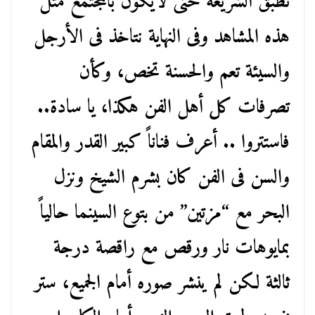
نطبق الشريعة حتى لايكون بالمجتمع مثل
هذه المشاهد وفى النهاية نتاخذ فى الأرجل
والسيئة تعم والحسنة تخص، وكأن
تصرفات كل أهل الفن هكذا، يا سادة..
فاستتروا .. أعرف فناناً كبير القدر والمقام
والسن فى الفن كان بشرم الشيخ ونزل
البحر مع “مزتين” من بتوع السينما حالياً
بمايوهات نار ورقص مع راقصة درجة
ثالثة لكن لم ينشر صوره أمام الجميع، ستر