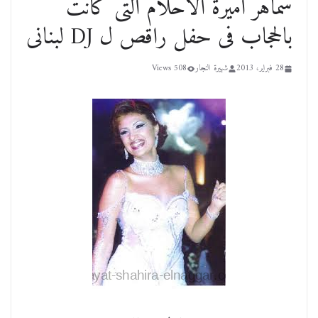
سماهر أميرة الأحلام التى كانت
بالحجاب فى حفل راقص ل DJ لبنانى
28 فبراير، 2013
شهيرة النجار
508 Views