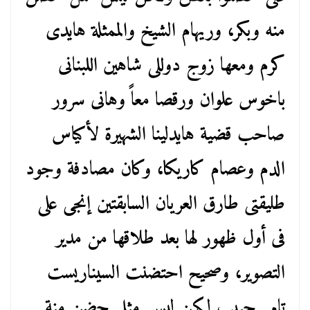
منه وبكر، وريهام الشيخ والممثلة هايدى
كرم ومعها زوج دوللى شاهين اللبنانى
باخوس علوان ورقصا معاً وهانى سرور
صاحب قضية هايدلينا الشهيرة لأكياس
الدم وعصام كاريكا، وكان مصادفة وجود
طليقتى طارق العريان السابقتين إنجى على
فى أول ظهور لها بعد طلاقها من مدير
التصوير، وصحيح احتضنت السيناريست
تامر حبيب لكن ليس مثل حضن منة