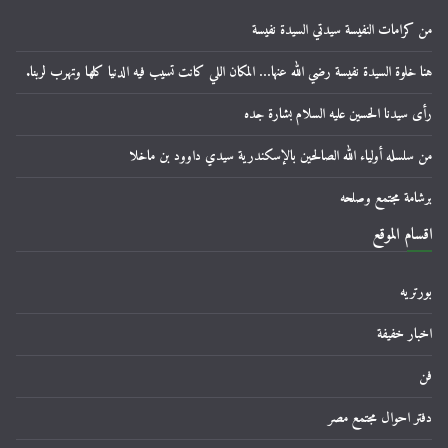
من كرامات النفيسة سيدتي السيدة نفيسة
هنا خلوة السيدة نفيسة رضي الله عنها… المكان اللي كانت تسيب فيه الدنيا كلها وتهرب لربنا.
رأى سيدنا الحسين عليه السلام بشارة جده
من سلسله أولياء الله الصالحين بالإسكندرية سيدي داوود بن ماخلا
برشامة مجتمع وصلحه
اقسام الموقع
بورتريه
اخبار خفيفة
فن
دفتر احوال مجتمع مصر