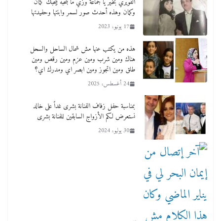
القويري بخير يا جماعة وزي ما بتحبه بيحبك كمان
وكمان وهذه أحدث صور لسمر وابنتها وحفيدتها
17 يونيو، 2023
هذه من يكتب عنها مش شمال الساحل والسحل
هناك ومين شرب ومين عزم ومين رقص ومين
طلق ومين اتجوز ومين ابصر اي ومدرك اي؟
24 أغسطس، 2025
بمناسبة حفل زفاف الفنانة بشرى غداً على خالد
نستعرض لكم الأزواج السابقين للفنانة بشرى
30 يوليو، 2024