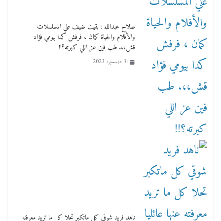
صلاح عبدالله : بقيت ضيف علي المسلسلات
والأفلام والحياة كمان ، فرفش كدا بيومي فؤاد
قش،،. طب فين عز اللي كبرته؟!!
31 ديسمبر، 2023
ناهد فريد شوقي كل ماتكبر تحلا كل ما تريد معرفته