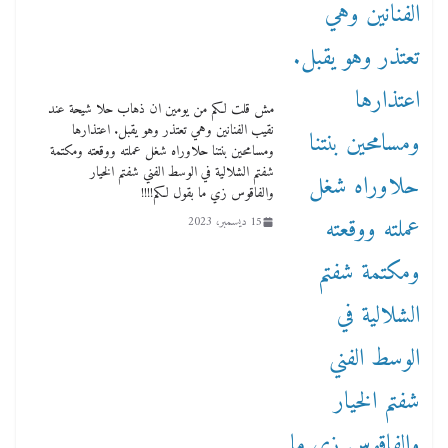
مش قلت لكم من يومين ان ذهاب حلا شيحة عند
نقيب الفنانين وهي تعتذر وهو يقبل. اعتذارها
ومسامحين بنتنا حلاوراه شغل عملته ووقعته ومكتمة
شفتم الشلالية في الوسط الفني شفتم الخيار
والفاقوس زي ما بقول لكم!!!!
15 ديسمبر، 2023