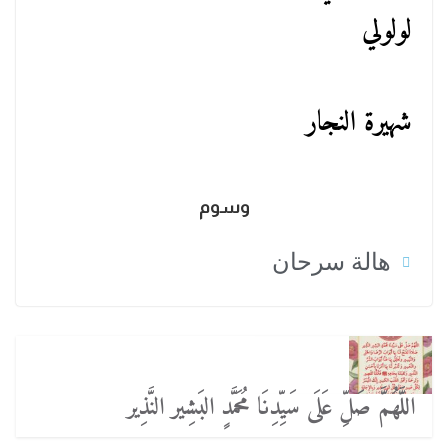
لولولي
شهيرة النجار
وسوم
هالة سرحان
اللَّهُمَّ صَلِّ عَلَى سَيِّدِنَا مُحَمَّدٍ البَشِير النَّذِير