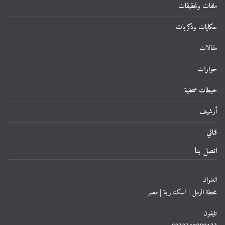
ملفات وتحقيقات
حكايات وذكريات
مقالات
حوارات
خبطات صحفية
أرشيف
قناتي
اتصل بنا
العنوان
محطة الرمل | اسكندرية | مصر
تليفون