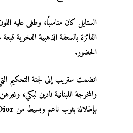
الستايل كان مناسبًا، وطغى عليه اللو
الفائزة بالسعفة الذهبية الفخرية قبعة
الحضور.
انضمت ستريب إلى لجنة التحكيم التي
والمخرجة اللبنانية نادين لبكي، وغير
بإطلالة بثوب ناعم وبسيط من Dior.