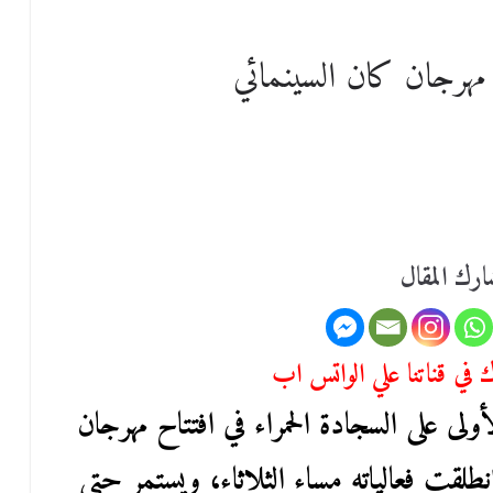
مهرجان كان السينمائي
رك المقال
في قناتنا علي الواتس اب
ى على السجادة الحمراء في افتتاح مهرجان
 بدورته الـ 77، الذي انطلقت فعالياته مساء الثلاثاء، ويستمر حتى