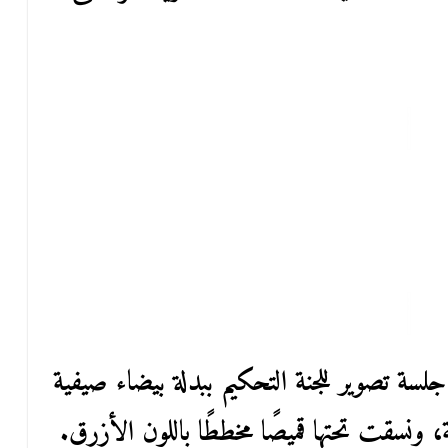
ة تصوير للجنة التحكيم ببدلة بيضاء صيفية
ة، ونسقت تحتها قميصًا مخططًا باللون الأزرق.