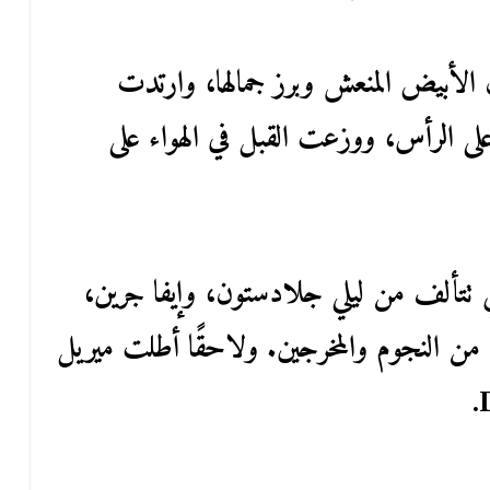
ن الأبيض المنعش وبرز جمالها، وارتدت
 على الرأس، ووزعت القبل في الهواء على
 تتألف من ليلي جلادستون، وإيفا جرين،
هن من النجوم والمخرجين. ولاحقًا أطلت ميريل