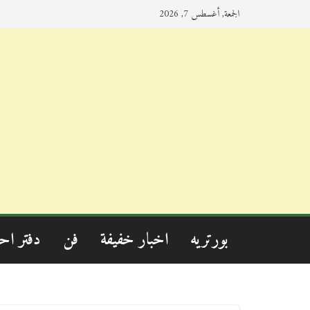
الجمعة, أغسطس 7, 2026
بورتريه
اخبار خفيفة
فن
دفتر اح