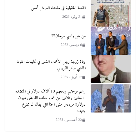
‏القصة الحقيقية في حادث العريش أمس
31 يوليو، 2023
من هو إبراهيم سرحان؟؟
6 ديسمبر، 2022
وفاة زوجة رجل الأعمال الشهير في ثمانينات القرن
الماضي طاهر القويري
17 أبريل، 2025
رغم فرحتهم ودفعهم 10 آلاف دولار في المنضدة
: اللبنانين زعلانين من عمرو دياب القابض مليون
دولار!! مرددين مش احنا اللي يتقال لنا ممنوع
ونتهدد
22 أغسطس، 2023