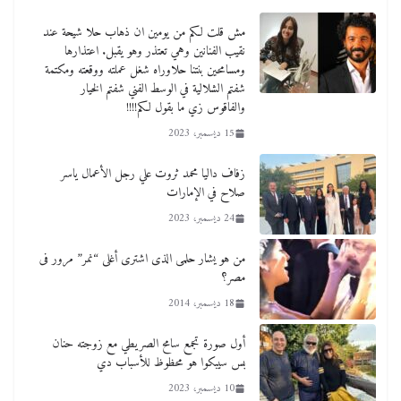
مش قلت لكم من يومين ان ذهاب حلا شيحة عند
نقيب الفنانين وهي تعتذر وهو يقبل. اعتذارها
ومسامحين بنتنا حلاوراه شغل عملته ووقعته ومكتمة
شفتم الشلالية في الوسط الفني شفتم الخيار
والفاقوس زي ما بقول لكم!!!!
15 ديسمبر، 2023
زفاف داليا محمد ثروت علي رجل الأعمال ياسر
صلاح في الإمارات
24 ديسمبر، 2023
من هو يشار حلمى الذى اشترى أغلى “نمر” مرور فى
مصر؟
18 ديسمبر، 2014
أول صورة تجمع سامح الصريطي مع زوجته حنان
بس سيبكوا هو محظوظ للأسباب دي
10 ديسمبر، 2023