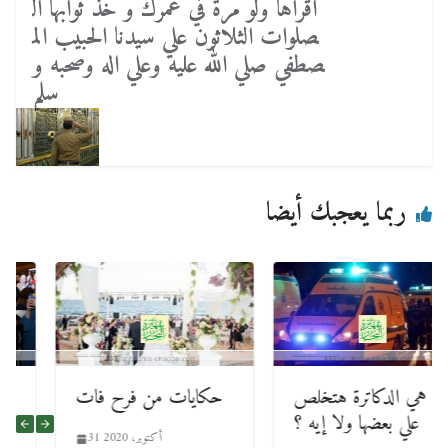
اقراها ولو مرة في عمرك و خذ ثوابها ال
صلوات الثلاثون علي سيدنا الحبيب الم
صطفي صلي الله عليه وعلي اله وصحبه و
سلم
ربما يعجبك أيضا
هي الدكاترة هتخلص
حكايات من فرح فات
علي بعضها ولا إيه ؟
31 أكتوبر، 2020