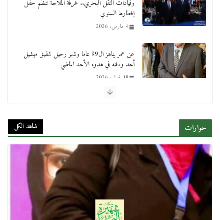
وقيادات النقل البحري.. غرفة الملاحة تنظم حفل
إفطارها السنوي
4 مارس، 2026
عن عمر يناهز ال99 عاما وشهر رحيل شقيق ميشيل
أحد ودفنه في هدوء الأحد الماضي
18 فبراير، 2026
ورحل أبو القانون الدولي هكذا نعي المستشار سامح
عبد الحكم استاذه مفيد شهاب
شاهد الكل
حوارات
15 فبراير، 2026
لجنة النقل والمواصلات بمجلس النواب ترسم خارطة
طريق لتطوير المنظومة .. ومصيلحي يطالب بـ«لجان
نوعية متخصصة» وربط التمويل بالإنجاز.
4 فبراير، 2026
ماذا تعرف عن القويري غير انه بتاع الشمعدان