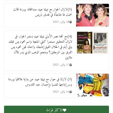
لنا ان نفخر جمعيا إنجلترا تحتفل بمرور 10 سنوات
لأول فرع لمدارس لها بمصر في فينا بحضور ولي
(5)لازال الحوار مع نبيلة عبيد صداقتك بوردة قالت
العهد
عملت لها مفاجأة في فندق باريس
2 أبريل، 2026
18 نوفمبر، 2023
(4)مع نجمة مصر الأولي نبيلة عبيد يستمر الحوار: في
لايزال التحقيق مستمرا كنتي المنتجة واسم محمود يس قبلك
وفي أيام في الحلال الفيلم إنتاجك واسمك قبل محمود يس
الفرق بين المرحلتين؟ ومنجم الذهب الذي يدر للآن
ملايين
17 نوفمبر، 2023
(3) لازلنا في حوار مع نبيلة عبيد عن بداية علاقتها بوردة
وسر إنتاجها لنفسها وإحسان عبد القدوس
16 نوفمبر، 2023
الاكثر قراءة