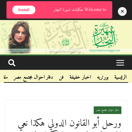
الخميس, أغسطس 6, 2026
Welcome to حكايات شهيرة النجار
×
Install
.
.
.
الرئيسية
بورتريه
اخبار خفيفة
فن
دفتر احوال مجتمع مصر
ملفا
دفتر احوال مجتمع مصر
ورحل أبو القانون الدولي هكذا نعي