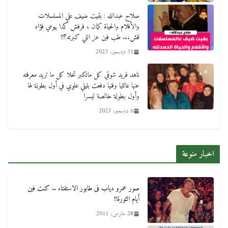
صلاح عبدالله : بقيت ضيف علي المسلسلات
والأفلام والحياة كمان ، فرفش كدا بيومي فؤاد
قش،،. طب فين عز اللي كبرته؟!!
31 ديسمبر، 2023
ناهد فريد شوقي كل ماتكبر تحلا كل ما تريد معرفته
عنها عائليا وفنيا دفعت بليلي علوي في أول بطولة لها
وأول بطولة خالصة ليسرا
6 ديسمبر، 2023
اخبار منوعة
صور عمرو دياب فى طابور الاستفتاء .. كنت فين
أيام الثورة!!
28 مارس، 2011