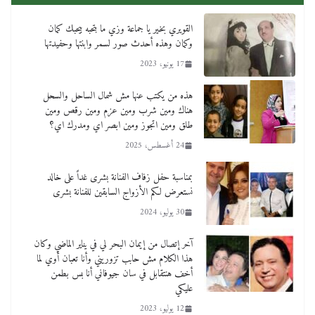
القويري بخير يا جماعة وزي ما بتحبه بيحبك كمان
وكمان وهذه أحدث صور لسمر وابنتها وحفيدتها
17 يونيو، 2023
هذه من يكتب عنها مش شمال الساحل والسحل
هناك ومين شرب ومين عزم ومين رقص ومين
طلق ومين اتجوز ومين ابصر اي ومدرك اي؟
24 أغسطس، 2025
بمناسبة حفل زفاف الفنانة بشرى غداً على خالد
نستعرض لكم الأزواج السابقين للفنانة بشرى
30 يوليو، 2024
آخر إتصال من إيمان البحر لي في يناير الماضي وكان
هذا الكلام مش حابب تزوريني وأنا تعبان أوي لما
أخف هنتقابل في سان جيوفاني أنا بس بطمن
عليكي
12 يوليو، 2023