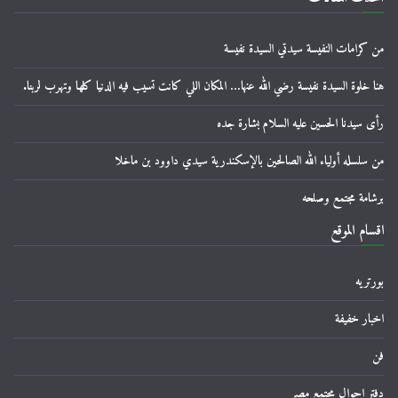
من كرامات النفيسة سيدتي السيدة نفيسة
هنا خلوة السيدة نفيسة رضي الله عنها… المكان اللي كانت تسيب فيه الدنيا كلها وتهرب لربنا.
رأى سيدنا الحسين عليه السلام بشارة جده
من سلسله أولياء الله الصالحين بالإسكندرية سيدي داوود بن ماخلا
برشامة مجتمع وصلحه
اقسام الموقع
بورتريه
اخبار خفيفة
فن
دفتر احوال مجتمع مصر