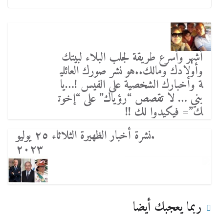
أشهر وأسرع طريقة لجلب البلاء لبيتك
وأولادك ومالك..هو نشر صورك العائلي
ة وأخبارك الشخصية على الفيس !…يا
بني … لا تقصص “رؤياك” على “إخوت
ك”= فيكيدوا لك !!
.نشرة أخبار الظهيرة الثلاثاء ٢٥ يوليو
٢٠٢٣
ربما يعجبك أيضا