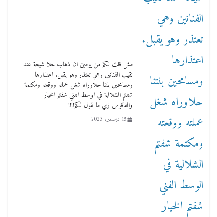
مش قلت لكم من يومين ان ذهاب حلا شيحة عند
نقيب الفنانين وهي تعتذر وهو يقبل. اعتذارها
ومسامحين بنتنا حلاوراه شغل عملته ووقعته ومكتمة
شفتم الشلالية في الوسط الفني شفتم الخيار
والفاقوس زي ما بقول لكم!!!!
15 ديسمبر، 2023