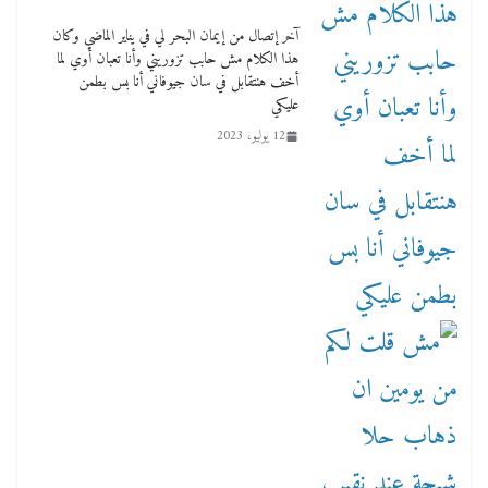
آخر إتصال من إيمان البحر لي في يناير الماضي وكان
هذا الكلام مش حابب تزوريني وأنا تعبان أوي لما
أخف هنتقابل في سان جيوفاني أنا بس بطمن
عليكي
12 يوليو، 2023