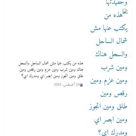
هذه من يكتب عنها مش شمال الساحل والسحل
هناك ومين شرب ومين عزم ومين رقص ومين
طلق ومين اتجوز ومين ابصر اي ومدرك اي؟
24 أغسطس، 2025