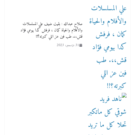
صلاح عبدالله : بقيت ضيف علي المسلسلات
والأفلام والحياة كمان ، فرفش كدا بيومي فؤاد
قش،،. طب فين عز اللي كبرته؟!!
31 ديسمبر، 2023