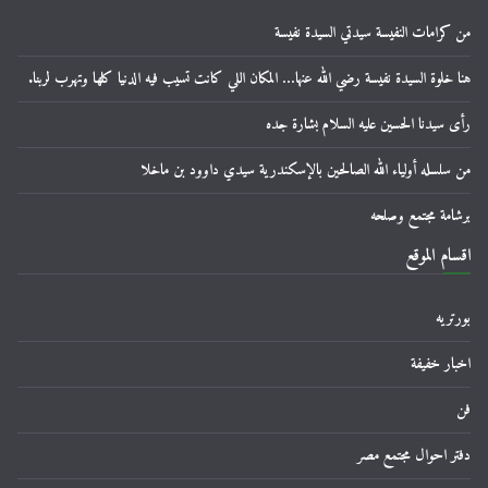
من كرامات النفيسة سيدتي السيدة نفيسة
هنا خلوة السيدة نفيسة رضي الله عنها… المكان اللي كانت تسيب فيه الدنيا كلها وتهرب لربنا.
رأى سيدنا الحسين عليه السلام بشارة جده
من سلسله أولياء الله الصالحين بالإسكندرية سيدي داوود بن ماخلا
برشامة مجتمع وصلحه
اقسام الموقع
بورتريه
اخبار خفيفة
فن
دفتر احوال مجتمع مصر