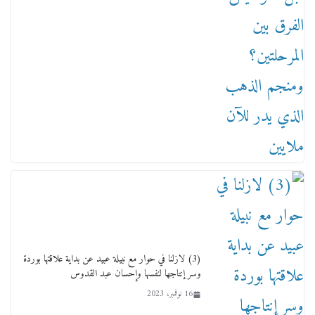
من مذكراتي علي هامش الأفراح حته كدا كهارب
تودي تحت الشمس يا ورا الشمس ووصفة كيف
تكون سمسار فنانين لناس مش مفهومين
12 يناير، 2026
(3) لازلنا في حوار مع نبيلة عبيد عن بداية علاقتها بوردة
وسر إنتاجها لنفسها وإحسان عبد القدوس
16 نوفمبر، 2023