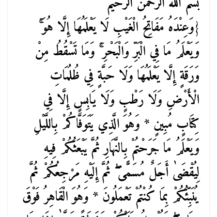
بسم الله الرحمن الرحيم
{وَعِنْدَهُ مَفَاتِحُ الْغَيْبِ لَا يَعْلَمُهَا إِلَّا هُوَ ۚ
وَيَعْلَمُ مَا فِي الْبَرِّ وَالْبَحْرِ ۚ وَمَا تَسْقُطُ مِنْ
وَرَقَةٍ إِلَّا يَعْلَمُهَا وَلَا حَبَّةٍ فِي ظُلُمَاتِ
الْأَرْضِ وَلَا رَطْبٍ وَلَا يَابِسٍ إِلَّا فِي
كِتَابٍ مُبِينٍ * وَهُوَ الَّذِي يَتَوَفَّاكُمْ بِاللَّيْلِ
وَيَعْلَمُ مَا جَرَحْتُمْ بِالنَّهَارِ ثُمَّ يَبْعَثُكُمْ فِيهِ
لِيُقْضَىٰ أَجَلٌ مُسَمًّى ۖ ثُمَّ إِلَيْهِ مَرْجِعُكُمْ ثُمَّ
يُنَبِّئُكُمْ بِمَا كُنْتُمْ تَعْمَلُونَ * وَهُوَ الْقَاهِرُ فَوْقَ