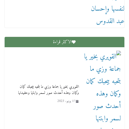
عاجل قيد حركته وهتك عرضه بالقوة”.. جنايات
دمنهور تصدر حيثيات حبس المتهم بالاعتداء على
الطفل ياسين
12 ديسمبر، 2025
الاكثر قراءة
لنا ان نفخر جمعيا إنجلترا تحتفل بمرور 10 سنوات
لأول فرع لمدارس لها بمصر في فينا بحضور ولي
القويري بخير يا جماعة وزي ما بتحبه بيحبك كمان
العهد
وكمان وهذه أحدث صور لسمر وابنتها وحفيدتها
2 أبريل، 2026
17 يونيو، 2023