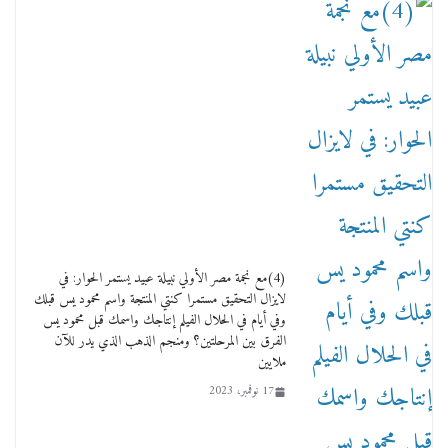
ماذا تعرف عن القويري غير انه بتاع الشمعدان
والإعلانات ؟
18 يناير، 2026
وفاة أسطورة الثمانيات وجيل العصر الذهبي طاهر
القويري ملك الدعاية لأشهر بسكويت في مصر
(4)مع نجمة مصر الأولي نبيلة عبيد يستمر الحوار: في
17 يناير، 2026
لايزال التحقيق مستمرا كنتي المنتجة واسم محمود يس قبلك
وفي أيام في الحلال الفيلم إنتاجك واسمك قبل محمود يس
الفرق بين المرحلتين؟ ومنجم الذهب الذي يدر للآن
ملايين
17 نوفمبر، 2023