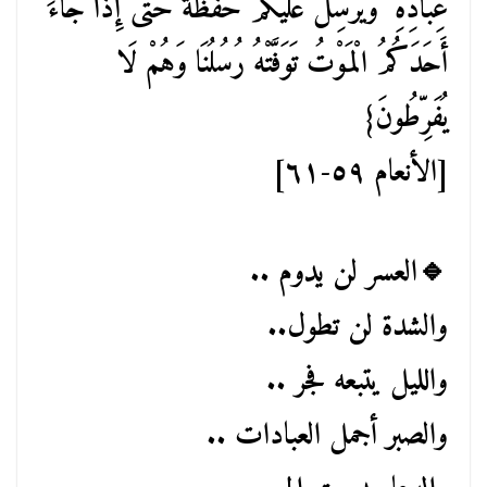
عِبَادِهِ ۖ وَيُرْسِلُ عَلَيْكُمْ حَفَظَةً حَتَّىٰ إِذَا جَاءَ
أَحَدَكُمُ الْمَوْتُ تَوَفَّتْهُ رُسُلُنَا وَهُمْ لَا
يُفَرِّطُونَ}
[الأنعام ٥٩-٦١]
🔹العسر لن يدوم ..
والشدة لن تطول..
والليل يتبعه فجر ..
والصبر أجمل العبادات ..