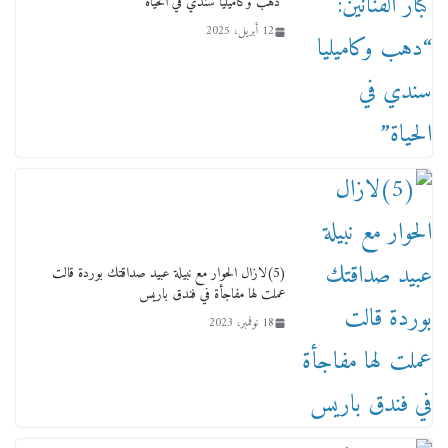
“دهب وكاميليا سندي في الحياة”
12 أبريل، 2025
لجنة النقل والمواصلات بمجلس النواب ترسم خارطة
طريق لتطوير المنظومة .. ومصيلحي يطالب بـ«لجان
نوعية متخصصة» وربط التمويل بالإنجاز.
4 فبراير، 2026
(5)لازال الحوار مع نبيلة عبيد صداقتك بوردة قالت
عملت لها مفاجأة في فندق باريس
18 نوفمبر، 2023